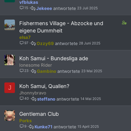
vfblukas
15
Jekeee
23 Juli 2025
C
Fishermens Village - Abzocke und
o
eigene Dummheit
n
elsa7
t
97
Ozzy69
28 Juni 2025
a
i
n
Koh Samui - Bundesliga ade
s
lonesome Rider
6
23
Gambino
23 Mai 2025
s
t
a
Koh Samui, Quallen?
J
f
Jhonnybravo
f
40
steffano
14 Mai 2025
p
o
s
Gentleman Club
t
Porks
(
9
Kunke71
15 April 2025
s