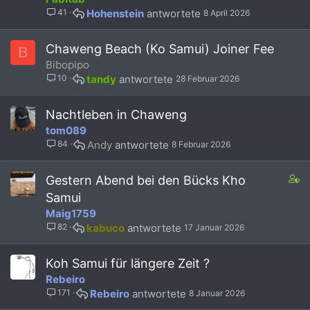
f
41
Hohenstein
8 April 2026
f
p
o
Chaweng Beach (Ko Samui) Joiner Fee
B
s
Bibopipo
t
10
tandy
28 Februar 2026
(
s
)
Nachtleben in Chaweng
tom089
84
Andy
8 Februar 2026
C
Gestern Abend bei den Bücks Kho
o
Samui
n
Maig1759
t
82
kabuco
17 Januar 2026
a
i
n
Koh Samui für längere Zeit ?
s
Rebeiro
1
171
Rebeiro
8 Januar 2026
s
t