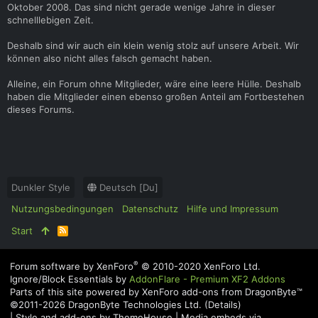
Oktober 2008. Das sind nicht gerade wenige Jahre in dieser
schnelllebigen Zeit.
Deshalb sind wir auch ein klein wenig stolz auf unsere Arbeit. Wir
können also nicht alles falsch gemacht haben.
Alleine, ein Forum ohne Mitglieder, wäre eine leere Hülle. Deshalb
haben die Mitglieder einen ebenso großen Anteil am Fortbestehen
dieses Forums.
Dunkler Style
Deutsch [Du]
Nutzungsbedingungen
Datenschutz
Hilfe und Impressum
Start
R
S
S
®
Forum software by XenForo
© 2010-2020 XenForo Ltd.
Ignore/Block Essentials by
AddonFlare - Premium XF2 Addons
Parts of this site powered by
XenForo add-ons from DragonByte™
©2011-2026
DragonByte Technologies Ltd.
(
Details
)
|
Style and add-ons by ThemeHouse
|
Media embeds via