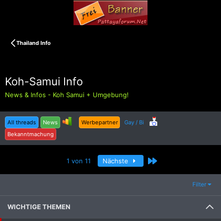
Thailand Info
Koh-Samui Info
News & Infos - Koh Samui + Umgebung!
All threads
News
Werbepartner
Gay / Bi
Bekanntmachung
Letzte
1 von 11
Nächste
Filter
WICHTIGE THEMEN