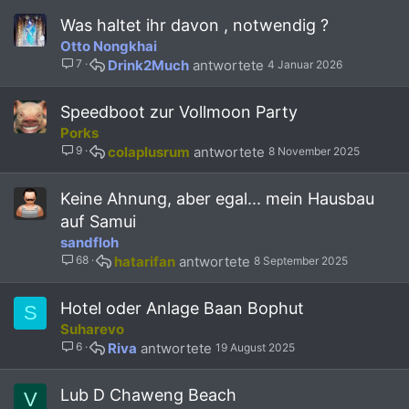
a
Was haltet ihr davon , notwendig ?
f
Otto Nongkhai
f
7
Drink2Much
4 Januar 2026
p
o
s
Speedboot zur Vollmoon Party
t
Porks
(
9
colaplusrum
8 November 2025
s
)
Keine Ahnung, aber egal... mein Hausbau
auf Samui
sandfloh
68
hatarifan
8 September 2025
Hotel oder Anlage Baan Bophut
S
Suharevo
6
Riva
19 August 2025
Lub D Chaweng Beach
V