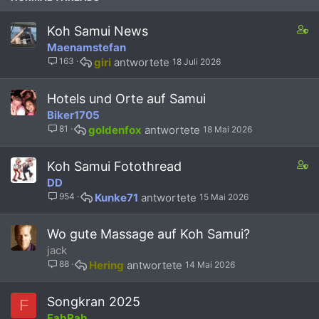
e
i
t
f
f
n
(
f
t
s
C
Koh Samui News
s
p
e
2
o
Maenamstefan
)
o
t
s
n
163
giri
18 Juli 2026
s
t
t
t
a
a
(
f
i
Hotels und Orte auf Samui
s
f
n
Biker1705
)
p
s
81
goldenfox
18 Mai 2026
o
3
s
s
t
t
C
Koh Samui Fotothread
(
a
o
DD
s
f
n
954
Kunke71
15 Mai 2026
)
f
t
p
a
o
i
Wo gute Massage auf Koh Samui?
s
n
jack
t
s
88
Hering
14 Mai 2026
(
1
s
s
)
t
Songkran 2025
F
a
FabRab