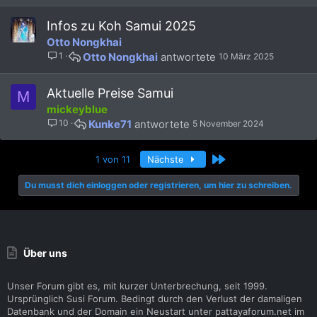
)
Infos zu Koh Samui 2025
Otto Nongkhai
1
Otto Nongkhai
10 März 2025
Aktuelle Preise Samui
M
mickeyblue
10
Kunke71
5 November 2024
Letzte
1 von 11
Nächste
Du musst dich einloggen oder registrieren, um hier zu schreiben.
Über uns
Unser Forum gibt es, mit kurzer Unterbrechung, seit 1999.
Ursprünglich Susi Forum. Bedingt durch den Verlust der damaligen
Datenbank und der Domain ein Neustart unter pattayaforum.net im