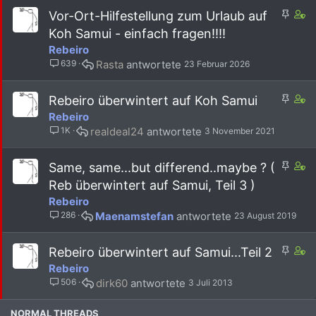
A
C
Vor-Ort-Hilfestellung zum Urlaub auf
n
o
Koh Samui - einfach fragen!!!!
g
n
Rebeiro
e
t
639
Rasta
23 Februar 2026
h
a
e
i
f
n
A
C
Rebeiro überwintert auf Koh Samui
t
s
n
o
Rebeiro
e
4
g
n
1K
realdeal24
3 November 2021
t
s
e
t
t
h
a
a
e
A
i
C
Same, same...but differend..maybe ? (
f
f
n
n
o
Reb überwintert auf Samui, Teil 3 )
f
t
g
s
n
Rebeiro
p
e
e
3
t
o
286
Maenamstefan
23 August 2019
t
h
s
a
s
e
t
i
t
f
a
n
A
C
Rebeiro überwintert auf Samui...Teil 2
(
t
f
s
n
o
Rebeiro
s
e
f
2
g
n
)
506
dirk60
3 Juli 2013
t
p
s
e
t
o
t
h
a
s
a
NORMAL THREADS