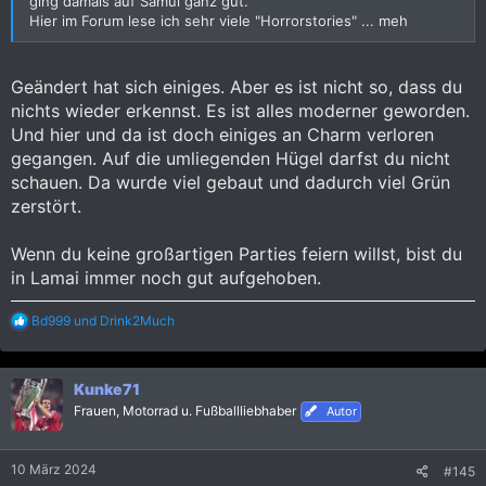
ging damals auf Samui ganz gut.
Hier im Forum lese ich sehr viele "Horrorstories" ... meh
Geändert hat sich einiges. Aber es ist nicht so, dass du
nichts wieder erkennst. Es ist alles moderner geworden.
Und hier und da ist doch einiges an Charm verloren
gegangen. Auf die umliegenden Hügel darfst du nicht
schauen. Da wurde viel gebaut und dadurch viel Grün
zerstört.
Wenn du keine großartigen Parties feiern willst, bist du
in Lamai immer noch gut aufgehoben.
R
Bd999
und
Drink2Much
e
a
k
Kunke71
t
i
Frauen, Motorrad u. Fußballliebhaber
Autor
o
n
e
10 März 2024
#145
n