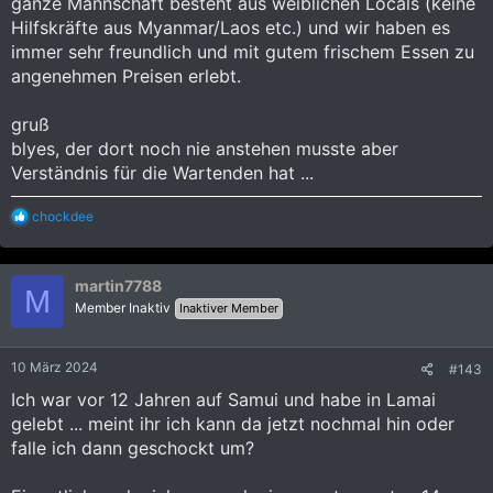
ganze Mannschaft besteht aus weiblichen Locals (keine
Hilfskräfte aus Myanmar/Laos etc.) und wir haben es
immer sehr freundlich und mit gutem frischem Essen zu
angenehmen Preisen erlebt.
gruß
blyes, der dort noch nie anstehen musste aber
Verständnis für die Wartenden hat ...
R
chockdee
e
a
k
martin7788
t
M
i
Member Inaktiv
Inaktiver Member
o
n
e
10 März 2024
#143
n
:
Ich war vor 12 Jahren auf Samui und habe in Lamai
gelebt ... meint ihr ich kann da jetzt nochmal hin oder
falle ich dann geschockt um?