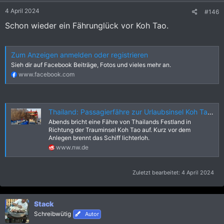
e
4 April 2024
#146
n
:
Schon wieder ein Fährunglück vor Koh Tao.
Zum Anzeigen anmelden oder registrieren
Sieh dir auf Facebook Beiträge, Fotos und vieles mehr an.
www.facebook.com
Thailand: Passagierfähre zur Urlaubsinsel Koh Tao brennt
Abends bricht eine Fähre von Thailands Festland in
Richtung der Trauminsel Koh Tao auf. Kurz vor dem
Anlegen brennt das Schiff lichterloh.
www.nw.de
Zuletzt bearbeitet:
4 April 2024
Stack
Schreibwütig
Autor