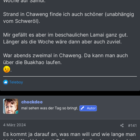
Woche auf Samui.
sich noch zeigen...
Strand in Chaweng finde ich auch schöner (unabhängig
vom Schweröl).
Mir gefällt es aber im beschaulichen Lamai ganz gut.
Länger als die Woche wäre dann aber auch zuviel.
War abends zweimal in Chaweng. Da kann man auch
über die Buakhao laufen.
.
R
Teleboy
e
a
k
chockdee
t
i
mal sehen was der Tag so bringt.
Autor
o
n
e
4 März 2024
#141
n
:
Es kommt ja darauf an, was man will und wie lange man