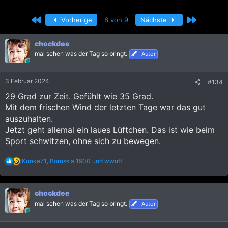
r
r
s
s
Erste
Letzte
Vorherige
8 von 9
Nächste
t
t
e
e
l
l
chockdee
l
l
mal sehen was der Tag so bringt.
Autor
e
t
r
a
m
3 Februar 2024
#134
29 Grad zur Zeit. Gefühlt wie 35 Grad.
Mit dem frischen Wind der letzten Tage war das gut
auszuhalten.
Jetzt geht allemal ein laues Lüftchen. Das ist wie beim
Sport schwitzen, ohne sich zu bewegen.
R
Kunke71
,
Borussia 1900
und
wwuff
e
a
k
chockdee
t
i
mal sehen was der Tag so bringt.
Autor
o
n
e