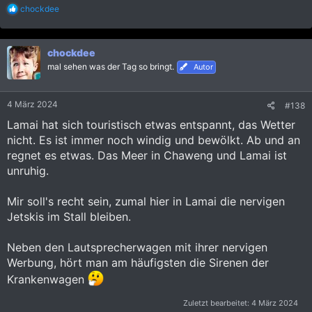
R
chockdee
e
a
k
chockdee
t
i
mal sehen was der Tag so bringt.
Autor
o
n
e
4 März 2024
#138
n
:
Lamai hat sich touristisch etwas entspannt, das Wetter
nicht. Es ist immer noch windig und bewölkt. Ab und an
regnet es etwas. Das Meer in Chaweng und Lamai ist
unruhig.
Mir soll's recht sein, zumal hier in Lamai die nervigen
Jetskis im Stall bleiben.
Neben den Lautsprecherwagen mit ihrer nervigen
Werbung, hört man am häufigsten die Sirenen der
Krankenwagen
Zuletzt bearbeitet:
4 März 2024