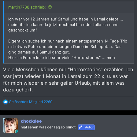
:
martin7788 schrieb:
Ich war vor 12 Jahren auf Samui und habe in Lamai gelebt ...
meint ihr ich kann da jetzt nochmal hin oder falle ich dann
geschockt um?
Eigentlich suche ich nur nach einem entspannten 14 Tage Trip
mit etwas Ruhe und einer jungen Dame im Schlepptau. Das
ging damals auf Samui ganz gut.
Hier im Forum lese ich sehr viele "Horrorstories" ... meh
Viele Menschen können nur "Horrorstories" erzählen. Ich
war jetzt wieder 1 Monat in Lamai zum 22.x, u. es war
für mich wieder ein sehr geiler Urlaub, mit allem was
dazu gehört.
R
Gelöschtes Mitglied 2260
e
a
k
chockdee
t
i
mal sehen was der Tag so bringt.
Autor
o
n