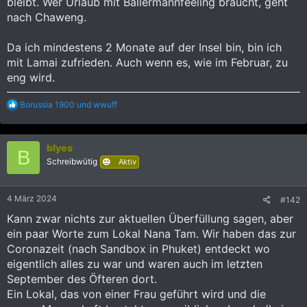
bleibt. Wer Urlaub mit Ballermannfeeling braucht, geht
nach Chaweng.
Da ich mindestens 2 Monate auf der Insel bin, bin ich
mit Lamai zufrieden. Auch wenn es, wie im Februar, zu
eng wird.
R
Borussia 1900
und
wwuff
e
a
k
blyes
t
B
i
Schreibwütig
Aktiv
o
n
e
4 März 2024
#142
n
:
Kann zwar nichts zur aktuellen Überfüllung sagen, aber
ein paar Worte zum Lokal Nana Tam. Wir haben das zur
Coronazeit (nach Sandbox in Phuket) entdeckt wo
eigentlich alles zu war und waren auch im letzten
September des Öfteren dort.
Ein Lokal, das von einer Frau geführt wird und die