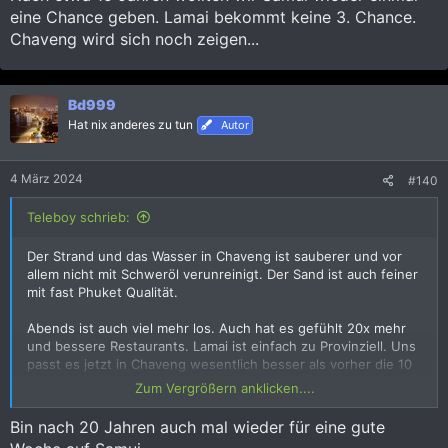
eine Chance geben. Lamai bekommt keine 3. Chance.
Chaveng wird sich noch zeigen...
Bd999
Hat nix anderes zu tun
Autor
4 März 2024
#140
Teleboy schrieb:
Der Strand und das Wasser in Chaveng ist sauberer und vor
allem nicht mit Schweröl verunreinigt. Der Sand ist auch feiner
mit fast Phuket Qualität.
Abends ist auch viel mehr los. Auch hat es gefühlt 20x mehr
und bessere Restaurants. Lamai ist einfach zu Provinziell. Uns
passt es jetzt in Chaveng wesentlich besser als vorher die 10
Tage in Lamai.
Zum Vergrößern anklicken....
Nach etwa 15 Jahren wollten wir Samui wieder einmal eine
Bin nach 20 Jahren auch mal wieder für eine gute
Chance geben. Lamai bekommt keine 3. Chance. Chaveng wird