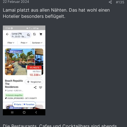
22 Februar 2024
#135
n
:
Lamai platzt aus allen Nähten. Das hat wohl einen
Hotelier besonders beflügelt.
Die Restaurants, Cafes und Cocktailbars sind abends