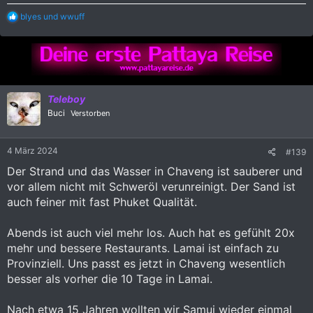
R
blyes
und
wwuff
e
a
k
t
i
o
n
Teleboy
e
Buci
Verstorben
n
:
4 März 2024
#139
Der Strand und das Wasser in Chaveng ist sauberer und
vor allem nicht mit Schweröl verunreinigt. Der Sand ist
auch feiner mit fast Phuket Qualität.
Abends ist auch viel mehr los. Auch hat es gefühlt 20x
mehr und bessere Restaurants. Lamai ist einfach zu
Provinziell. Uns passt es jetzt in Chaveng wesentlich
besser als vorher die 10 Tage in Lamai.
Nach etwa 15 Jahren wollten wir Samui wieder einmal