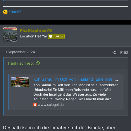
R
Kunke71
e
a
k
PhatKaphrao76
t
i
Location Hat Yai
Aktiv
o
n
e
19 September 2024
#152
n
:
franki schrieb:
Koh Samui im Golf von Thailand: Eine Insel am Limit
Koh Samui im Golf von Thailand ist seit Jahrzehnten
Urlaubsziel für Millionen Reisende aus aller Welt.
Doch der Insel geht das Wasser aus. Zu viele
Touristen, zu wenig Regen. Was macht man da?
www.spiegel.de
Deshalb kann ich die Initiative mit der Brücke, aber