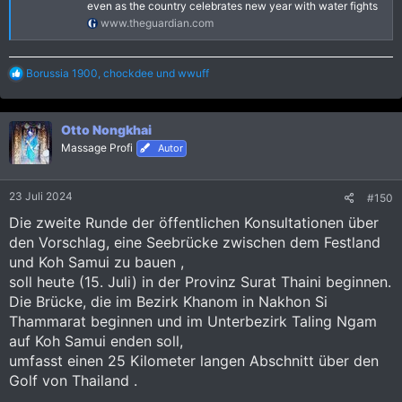
even as the country celebrates new year with water fights
www.theguardian.com
R
Borussia 1900
,
chockdee
und
wwuff
e
a
k
Otto Nongkhai
t
i
Massage Profi
Autor
o
n
e
23 Juli 2024
#150
n
:
Die zweite Runde der öffentlichen Konsultationen über
den Vorschlag, eine Seebrücke zwischen dem Festland
und Koh Samui zu bauen ,
soll heute (15. Juli) in der Provinz Surat Thaini beginnen.
Die Brücke, die im Bezirk Khanom in Nakhon Si
Thammarat beginnen und im Unterbezirk Taling Ngam
auf Koh Samui enden soll,
umfasst einen 25 Kilometer langen Abschnitt über den
Golf von Thailand .