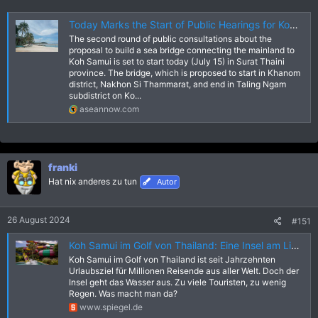
Today Marks the Start of Public Hearings for Koh Samui's Sea Bridge
The second round of public consultations about the
proposal to build a sea bridge connecting the mainland to
Koh Samui is set to start today (July 15) in Surat Thaini
province. The bridge, which is proposed to start in Khanom
district, Nakhon Si Thammarat, and end in Taling Ngam
subdistrict on Ko...
aseannow.com
franki
Hat nix anderes zu tun
Autor
26 August 2024
#151
Koh Samui im Golf von Thailand: Eine Insel am Limit
Koh Samui im Golf von Thailand ist seit Jahrzehnten
Urlaubsziel für Millionen Reisende aus aller Welt. Doch der
Insel geht das Wasser aus. Zu viele Touristen, zu wenig
Regen. Was macht man da?
www.spiegel.de