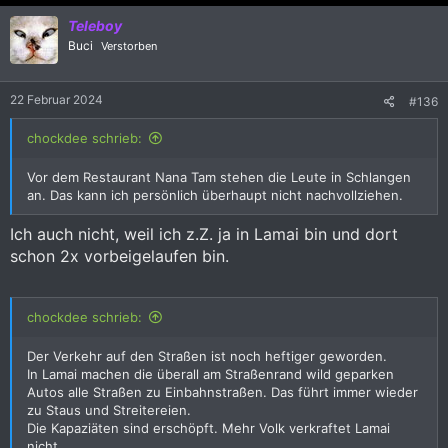
k
Teleboy
t
i
Buci
Verstorben
o
n
e
22 Februar 2024
#136
n
:
chockdee schrieb:
Vor dem Restaurant Nana Tam stehen die Leute in Schlangen
an. Das kann ich persönlich überhaupt nicht nachvollziehen.
Ich auch nicht, weil ich z.Z. ja in Lamai bin und dort
schon 2x vorbeigelaufen bin.
chockdee schrieb:
Der Verkehr auf den Straßen ist noch heftiger geworden.
In Lamai machen die überall am Straßenrand wild geparken
Autos alle Straßen zu Einbahnstraßen. Das führt immer wieder
zu Staus und Streitereien.
Die Kapaziäten sind erschöpft. Mehr Volk verkraftet Lamai
nicht.