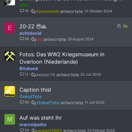
f
Dali
f
18
tomtomhh
10 Oktober 2024
p
o
s
G
C
20-22 🥹🙏
E
t
e
o
echtdavid
(
s
n
28
ed
29 August 2024
s
p
t
)
e
a
r
i
Fotos: Das WW2 Kriegsmuseum in
r
n
Overloon (Niederlande)
t
s
Bitshock
1
12
ketzer74
25 Juli 2024
s
t
a
Caption this!
f
OnkelToto
f
58
OnkelToto
11 Juli 2024
p
o
s
Auf was steht ihr
M
t
marcelpalita
(
34
anderl1962
23 Februar 2024
s