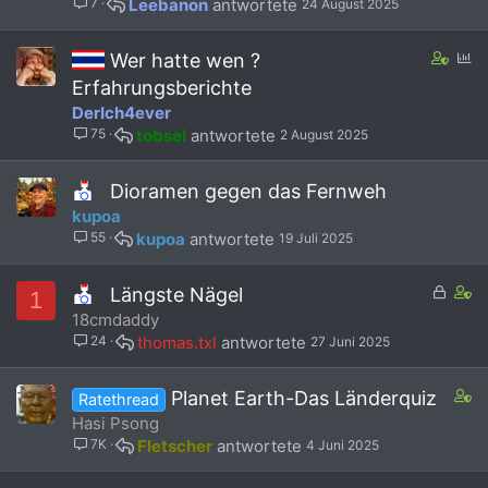
7
Leebanon
24 August 2025
s
(
t
s
a
)
C
U
Wer hatte wen ?
f
o
m
Erfahrungsberichte
f
n
f
DerIch4ever
p
t
r
o
75
tobsel
2 August 2025
a
a
s
i
g
t
n
e
Dioramen gegen das Fernweh
(
s
kupoa
s
2
)
55
kupoa
19 Juli 2025
s
t
a
G
C
Längste Nägel
1
f
e
o
18cmdaddy
f
s
n
24
thomas.txl
27 Juni 2025
p
p
t
o
e
a
s
r
i
C
Planet Earth-Das Länderquiz
Ratethread
t
r
n
o
Hasi Psong
(
t
s
n
7K
Fletscher
4 Juni 2025
s
1
t
)
s
a