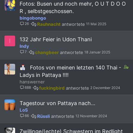
t
i
Fotos: Busen und noch mehr, O U T D O O
a
n
R , selbstgeschossen.
f
s
bingobongo
f
2
26
Rauhnacht
11 Mai 2025
p
4
o
s
s
t
132 Jahr Feier in Udon Thani
I
t
a
Indy
(
f
7
changbeer
18 Januar 2025
s
f
)
p
o
C
Fotos von meinen letzten 140 Thai -
s
o
Ladys in Pattaya !!!!
t
n
hanswerner
(
t
s
688
fuckingbird
2 Dezember 2024
a
)
i
n
Tagestour von Pattaya nach...
s
LoS
2
66
Rüssli
12 November 2024
s
t
a
Zwillinge/(echte) Schwestern im Redlight