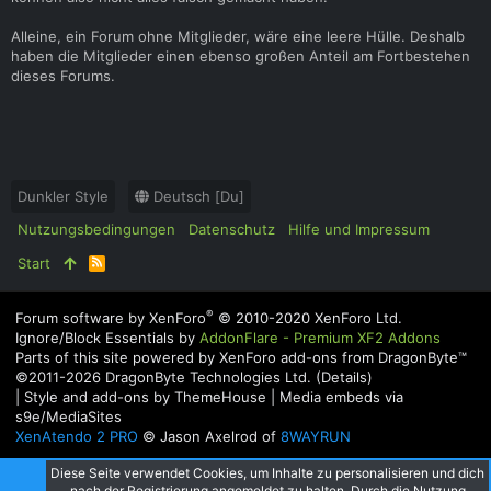
Alleine, ein Forum ohne Mitglieder, wäre eine leere Hülle. Deshalb
haben die Mitglieder einen ebenso großen Anteil am Fortbestehen
dieses Forums.
Dunkler Style
Deutsch [Du]
Nutzungsbedingungen
Datenschutz
Hilfe und Impressum
Start
R
S
S
®
Forum software by XenForo
© 2010-2020 XenForo Ltd.
Ignore/Block Essentials by
AddonFlare - Premium XF2 Addons
Parts of this site powered by
XenForo add-ons from DragonByte™
©2011-2026
DragonByte Technologies Ltd.
(
Details
)
|
Style and add-ons by ThemeHouse
|
Media embeds via
s9e/MediaSites
XenAtendo 2 PRO
© Jason Axelrod of
8WAYRUN
Diese Seite verwendet Cookies, um Inhalte zu personalisieren und dich
nach der Registrierung angemeldet zu halten. Durch die Nutzung