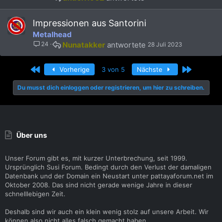
)
Impressionen aus Santorini
Metalhead
24
Nunatakker
28 Juli 2023
Erste
Letzte
Vorherige
3 von 5
Nächste
Du musst dich einloggen oder registrieren, um hier zu schreiben.
Über uns
Unser Forum gibt es, mit kurzer Unterbrechung, seit 1999.
Ursprünglich Susi Forum. Bedingt durch den Verlust der damaligen
Datenbank und der Domain ein Neustart unter pattayaforum.net im
Oktober 2008. Das sind nicht gerade wenige Jahre in dieser
schnelllebigen Zeit.
Deshalb sind wir auch ein klein wenig stolz auf unsere Arbeit. Wir
können also nicht alles falsch gemacht haben.