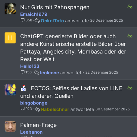
f
C
Nur Girls mit Zahnspangen
f
o
Emaich1979
p
n
o
358
OnkelToto
26 Dezember 2025
t
s
a
t
i
C
ChatGPT generierte Bilder oder auch
H
(
n
o
s
andere Künstlerische erstellte Bilder über
s
n
)
Pattaya, Angeles city, Mombasa oder der
1
t
s
a
Rest der Welt
t
i
Hello123
a
n
156
leoleone
22 Dezember 2025
f
s
f
2
C
p
s
FOTOS: Selfies der Ladies von LINE
o
o
t
und anderen Quellen
n
s
a
bingobongo
t
t
f
923
Nabelschnur
30 September 2025
a
(
f
i
s
p
n
)
o
Palmen-Frage
s
s
Leebanon
2
t