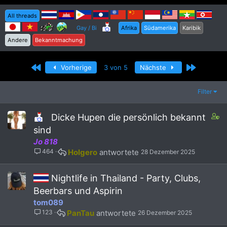
All threads
Gay / Bi
Afrika
Südamerika
Karibik
Andere
Bekanntmachung
Erste
Letzte
Vorherige
3 von 5
Nächste
Filter
C
Dicke Hupen die persönlich bekannt
o
sind
n
Jo 818
t
464
Holgero
28 Dezember 2025
a
i
n
Nightlife in Thailand - Party, Clubs,
s
Beerbars und Aspirin
3
tom089
s
t
123
PanTau
26 Dezember 2025
a