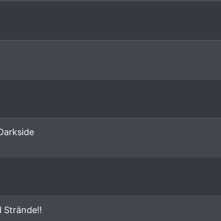
arkside
 Strände!!