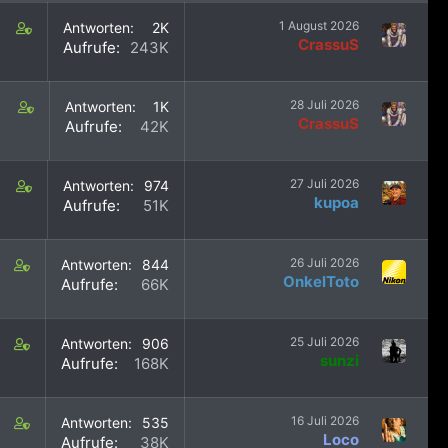
C
1 August 2026
Antworten
2K
CrassuS
o
Aufrufe
243K
n
t
a
C
28 Juli 2026
Antworten
1K
i
CrassuS
o
Aufrufe
42K
n
n
s
t
8
a
C
27 Juli 2026
Antworten
974
0
i
kupoa
o
Aufrufe
51K
s
n
n
t
s
t
a
4
a
C
26 Juli 2026
Antworten
844
f
0
i
OnkelToto
o
Aufrufe
66K
f
s
n
n
p
t
s
t
o
a
8
a
C
25 Juli 2026
Antworten
906
s
f
s
i
sunzi
o
Aufrufe
168K
t
f
t
n
n
(
p
a
s
t
s
o
f
8
a
C
16 Juli 2026
Antworten
535
)
s
f
s
i
Loco
o
Aufrufe
38K
t