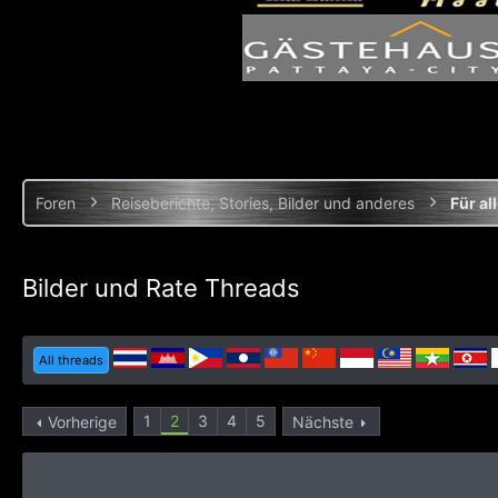
Foren
Reiseberichte, Stories, Bilder und anderes
Für al
Bilder und Rate Threads
All threads
1
2
3
4
5
Vorherige
Nächste