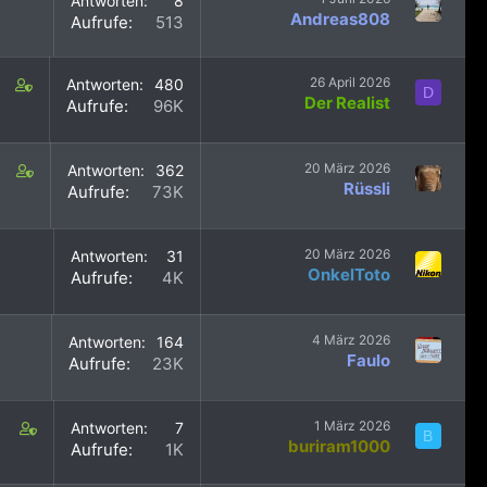
Antworten
8
)
t
f
s
i
Andreas808
Aufrufe
513
(
p
t
n
s
o
a
s
)
s
f
2
C
26 April 2026
Antworten
480
t
D
f
0
Der Realist
o
Aufrufe
96K
(
p
s
n
s
o
t
t
)
s
a
a
C
20 März 2026
Antworten
362
t
f
i
Rüssli
o
Aufrufe
73K
(
f
n
n
s
p
s
t
)
o
2
a
20 März 2026
Antworten
31
s
s
i
OnkelToto
Aufrufe
4K
t
t
n
(
a
s
s
f
2
4 März 2026
Antworten
164
)
f
s
Faulo
Aufrufe
23K
p
t
o
a
s
f
C
1 März 2026
Antworten
7
t
B
f
buriram1000
o
Aufrufe
1K
(
p
n
s
o