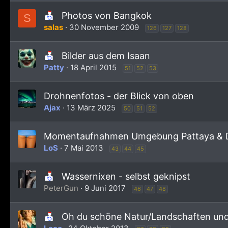
Photos von Bangkok
S
salas
30 November 2009
126
127
128
Bilder aus dem Isaan
Patty
18 April 2015
51
52
53
Drohnenfotos - der Blick von oben
Ajax
13 März 2025
50
51
52
Momentaufnahmen Umgebung Pattaya & D
LoS
7 Mai 2013
43
44
45
Wassernixen - selbst geknipst
PeterGun
9 Juni 2017
46
47
48
Oh du schöne Natur/Landschaften und