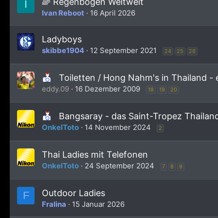
🌈 Regenbogen Weltweit
I
Ivan Reboot
16 April 2026
Ladyboys
skibbe1904
12 September 2021
24
25
26
Toiletten / Hong Nahm's in Thailand -
eddy.09
16 Dezember 2009
18
19
20
Bangsaray - das Saint-Tropez Thailan
OnkelToto
14 November 2024
2
Thai Ladies mit Telefonen
OnkelToto
24 September 2024
7
8
9
Outdoor Ladies
F
Fralina
15 Januar 2026