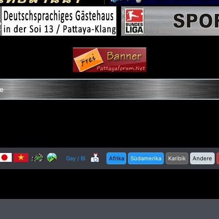
le
Gay / Bi
Afrika
Südamerika
Karibik
Andere