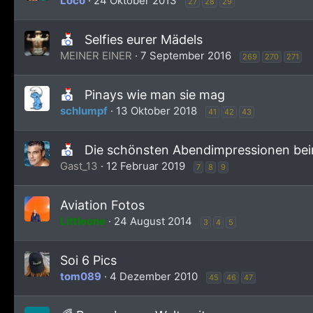
Loco
24 Oktober 2013
27
28
29
Selfies eurer Mädels
MEINER EINER
7 September 2016
269
270
271
Pinays wie man sie mag
schlumpf
13 Oktober 2018
41
42
43
Die schönsten Abendimpressionen be
Gast_13
12 Februar 2019
7
8
9
Aviation Fotos
Littleone
24 August 2014
3
4
5
Soi 6 Pics
tom089
4 Dezember 2010
45
46
47