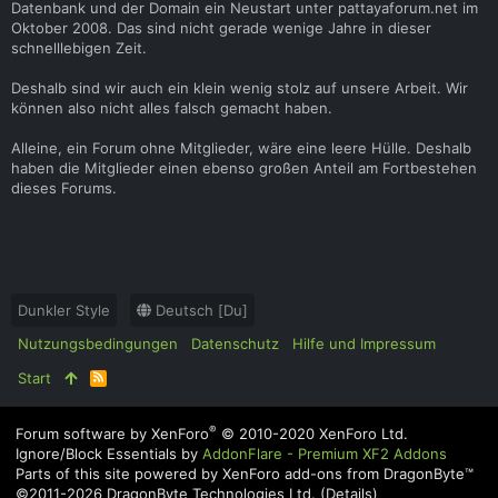
Datenbank und der Domain ein Neustart unter pattayaforum.net im
Oktober 2008. Das sind nicht gerade wenige Jahre in dieser
schnelllebigen Zeit.
Deshalb sind wir auch ein klein wenig stolz auf unsere Arbeit. Wir
können also nicht alles falsch gemacht haben.
Alleine, ein Forum ohne Mitglieder, wäre eine leere Hülle. Deshalb
haben die Mitglieder einen ebenso großen Anteil am Fortbestehen
dieses Forums.
Dunkler Style
Deutsch [Du]
Nutzungsbedingungen
Datenschutz
Hilfe und Impressum
Start
R
S
S
®
Forum software by XenForo
© 2010-2020 XenForo Ltd.
Ignore/Block Essentials by
AddonFlare - Premium XF2 Addons
Parts of this site powered by
XenForo add-ons from DragonByte™
©2011-2026
DragonByte Technologies Ltd.
(
Details
)