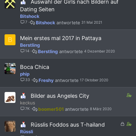
Auswahl der Girls nach Bildern auf
s
Dating Seiten
2
Bitshock
s
t
7
Bitshock
31 Mai 2021
a
f
Mein erstes mal 2017 in Pattaya
B
f
Berstling
p
o
14
Berstling
4 Dezember 2020
s
t
Boca Chica
(
phip
s
)
33
Freshy
17 Oktober 2020
C
Bilder aus Angeles City
o
keckus
n
7K
boomer501
8 März 2020
t
a
G
i
C
Rüsslis Foddos aus T-hailand
e
n
o
Rüssli
s
s
n