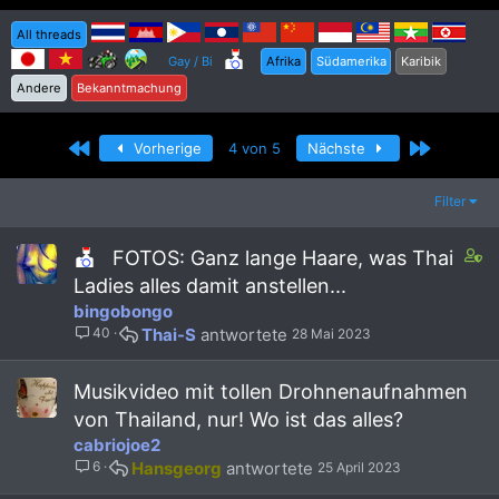
All threads
Gay / Bi
Afrika
Südamerika
Karibik
Andere
Bekanntmachung
Erste
Letzte
Vorherige
4 von 5
Nächste
Filter
C
FOTOS: Ganz lange Haare, was Thai
o
Ladies alles damit anstellen...
n
bingobongo
t
40
Thai-S
28 Mai 2023
a
i
n
Musikvideo mit tollen Drohnenaufnahmen
s
von Thailand, nur! Wo ist das alles?
2
cabriojoe2
s
t
6
Hansgeorg
25 April 2023
a