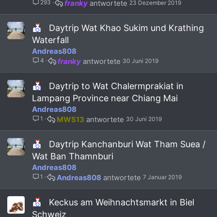
293
franky
23 Dezember 2019
p
2
t
e
s
a
r
t
i
Daytrip Wat Khao Sukim und Krathing
r
a
n
Waterfall
t
f
s
Andreas808
f
7
4
franky
30 Juni 2019
p
s
o
t
s
a
Daytrip to Wat Chalermprakiat in
t
f
Lampang Province near Chiang Mai
(
f
Andreas808
s
p
)
o
1
MWS13
30 Juni 2019
s
t
Daytrip Kanchanburi Wat Tham Suea /
(
s
Wat Ban Thamnburi
)
Andreas808
1
Andreas808
7 Januar 2019
Keckus am Weihnachtsmarkt in Biel
Schweiz