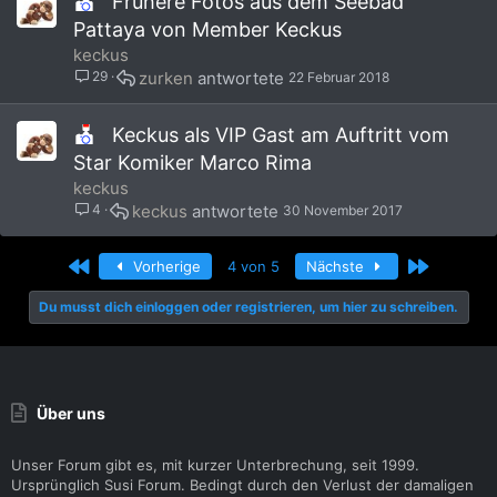
Frühere Fotos aus dem Seebad
Pattaya von Member Keckus
keckus
29
zurken
22 Februar 2018
Keckus als VIP Gast am Auftritt vom
Star Komiker Marco Rima
keckus
4
keckus
30 November 2017
Erste
Letzte
Vorherige
4 von 5
Nächste
Du musst dich einloggen oder registrieren, um hier zu schreiben.
Über uns
Unser Forum gibt es, mit kurzer Unterbrechung, seit 1999.
Ursprünglich Susi Forum. Bedingt durch den Verlust der damaligen