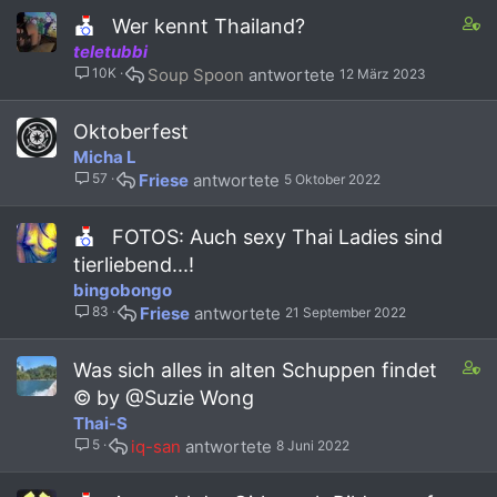
f
C
Wer kennt Thailand?
f
o
teletubbi
p
n
o
10K
Soup Spoon
12 März 2023
t
s
a
t
i
Oktoberfest
(
n
Micha L
s
s
)
57
Friese
5 Oktober 2022
5
9
s
FOTOS: Auch sexy Thai Ladies sind
t
tierliebend...!
a
bingobongo
f
83
Friese
21 September 2022
f
p
o
C
Was sich alles in alten Schuppen findet
s
o
© by @Suzie Wong
t
n
Thai-S
(
t
s
5
iq-san
8 Juni 2022
a
)
i
n