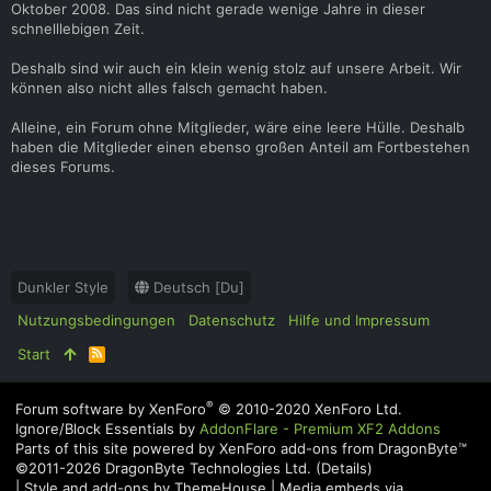
Oktober 2008. Das sind nicht gerade wenige Jahre in dieser
schnelllebigen Zeit.
Deshalb sind wir auch ein klein wenig stolz auf unsere Arbeit. Wir
können also nicht alles falsch gemacht haben.
Alleine, ein Forum ohne Mitglieder, wäre eine leere Hülle. Deshalb
haben die Mitglieder einen ebenso großen Anteil am Fortbestehen
dieses Forums.
Dunkler Style
Deutsch [Du]
Nutzungsbedingungen
Datenschutz
Hilfe und Impressum
Start
R
S
S
®
Forum software by XenForo
© 2010-2020 XenForo Ltd.
Ignore/Block Essentials by
AddonFlare - Premium XF2 Addons
Parts of this site powered by
XenForo add-ons from DragonByte™
©2011-2026
DragonByte Technologies Ltd.
(
Details
)
|
Style and add-ons by ThemeHouse
|
Media embeds via