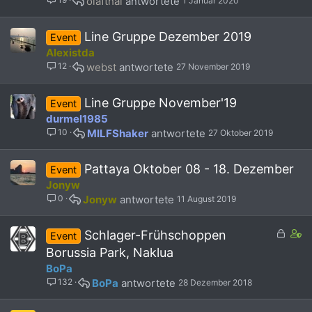
olafthai
1 Januar 2020
s
t
a
Line Gruppe Dezember 2019
Event
f
Alexistda
f
12
webst
27 November 2019
p
o
s
Line Gruppe November'19
Event
t
durmel1985
(
10
MILFShaker
27 Oktober 2019
s
)
Pattaya Oktober 08 - 18. Dezember
Event
Jonyw
0
Jonyw
11 August 2019
G
C
Schlager-Frühschoppen
Event
e
o
Borussia Park, Naklua
s
n
BoPa
p
t
132
BoPa
28 Dezember 2018
e
a
r
i
r
n