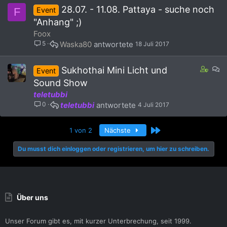
28.07. - 11.08. Pattaya - suche noch
F
Event
"Anhang" ;)
Foox
5
Waska80
18 Juli 2017
C
D
Sukhothai Mini Licht und
Event
o
i
Sound Show
n
s
teletubbi
t
k
0
teletubbi
4 Juli 2017
a
u
i
s
n
s
Letzte
1 von 2
Nächste
s
i
1
o
Du musst dich einloggen oder registrieren, um hier zu schreiben.
s
n
t
a
f
f
Über uns
p
o
Unser Forum gibt es, mit kurzer Unterbrechung, seit 1999.
s