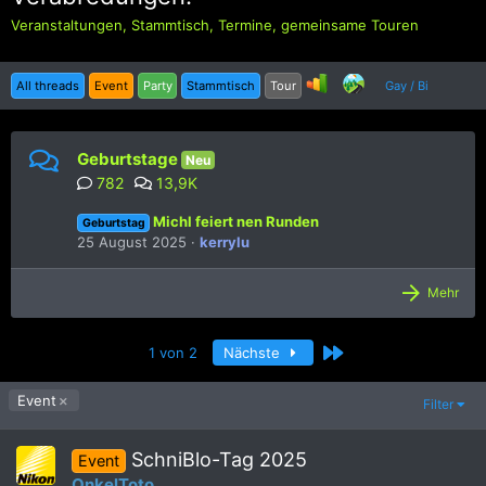
Veranstaltungen, Stammtisch, Termine, gemeinsame Touren
All threads
Event
Party
Stammtisch
Tour
Gay / Bi
Geburtstage
Neu
782
13,9K
Michl feiert nen Runden
Geburtstag
25 August 2025
kerrylu
Mehr
Letzte
1 von 2
Nächste
Event
Filter
SchniBlo-Tag 2025
Event
OnkelToto