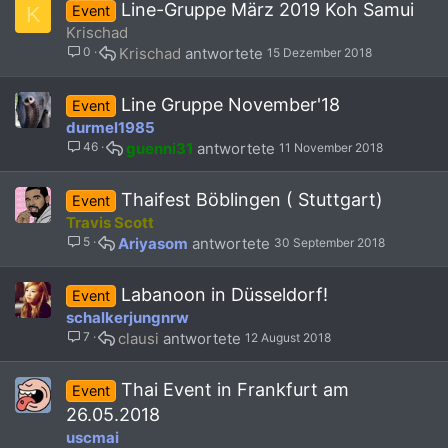
Line-Gruppe März 2019 Koh Samui
K
Event
t
s
Krischad
2
0
Krischad
15 Dezember 2018
s
t
a
Line Gruppe November'18
Event
f
durmel1985
f
46
guenni31
11 November 2018
p
o
s
Thaifest Böblingen ( Stuttgart)
Event
t
Travis Scott
(
5
Ariyasom
30 September 2018
s
)
Labanoon in Düsseldorf!
Event
schalkerjungnrw
7
clausi
12 August 2018
Thai Event in Frankfurt am
Event
26.05.2018
uscmai