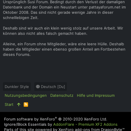
Ursprünglich Susi Forum. Bedingt durch den Verlust der damaligen
t
Datenbank und der Domain ein Neustart unter pattayaforum.net im
(
Oktober 2008. Das sind nicht gerade wenige Jahre in dieser
s
schnelllebigen Zeit.
)
Deshalb sind wir auch ein klein wenig stolz auf unsere Arbeit. Wir
können also nicht alles falsch gemacht haben.
Alleine, ein Forum ohne Mitglieder, wäre eine leere Hülle. Deshalb
haben die Mitglieder einen ebenso großen Anteil am Fortbestehen
dieses Forums.
Dunkler Style
Deutsch [Du]
Nutzungsbedingungen
Datenschutz
Hilfe und Impressum
Start
R
S
S
®
Forum software by XenForo
© 2010-2020 XenForo Ltd.
Ignore/Block Essentials by
AddonFlare - Premium XF2 Addons
Parts of this site powered by
XenForo add-ons from DragonByte™