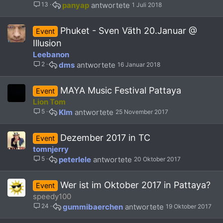
13
panyap
1 Juli 2018
Phuket - Sven Väth 20.Januar @
Event
Illusion
Leebanon
2
dms
16 Januar 2018
MAYA Music Festival Pattaya
Event
Lion Tom
5
KIm
25 November 2017
Dezember 2017 in TC
Event
tomnjerry
5
peterlele
20 Oktober 2017
Wer ist im Oktober 2017 in Pattaya?
Event
speedy100
24
gummibaerchen
19 Oktober 2017