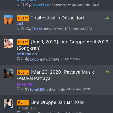
19
OnkelToto
30 November 2025
C
Thaifestival in Düsseldorf
Event
o
LoS
n
55
Friese
17 September 2022
t
a
i
[Apr 1, 2022] Line Gruppe April 2022
Event
n
(Songkran)
s
se.basti.an
7
2
Loco
23 März 2022
s
t
a
C
[Mar 20, 2020] Pattaya Musik
Event
f
o
Festival Pattaya
f
n
teletubbi
p
t
o
2
tom089
24 Februar 2020
a
s
i
t
n
Line Gruppe Januar 2019
Event
(
s
Tribun1977
s
1
)
19