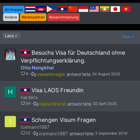
All threads
Andere
Werbepartner
Bekanntmachung
Laos
Filter
Besuchs Visa für Deutschland ohne
Verpflichtungserklärung.
Otto Nongkhai
6
sweetmagic
24 August 2022
Visa LAOS Freundin
H
harders
54
Hans Wurst
30 April 2020
Schengen Visum Fragen
I
icemann1987
22
icemann1987
3 September 2019