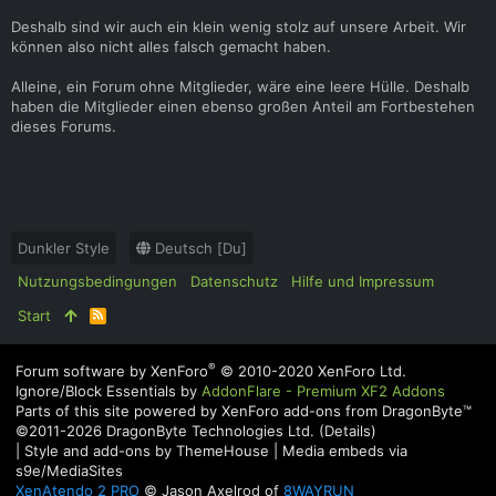
Deshalb sind wir auch ein klein wenig stolz auf unsere Arbeit. Wir
können also nicht alles falsch gemacht haben.
Alleine, ein Forum ohne Mitglieder, wäre eine leere Hülle. Deshalb
haben die Mitglieder einen ebenso großen Anteil am Fortbestehen
dieses Forums.
Dunkler Style
Deutsch [Du]
Nutzungsbedingungen
Datenschutz
Hilfe und Impressum
Start
R
S
S
®
Forum software by XenForo
© 2010-2020 XenForo Ltd.
Ignore/Block Essentials by
AddonFlare - Premium XF2 Addons
Parts of this site powered by
XenForo add-ons from DragonByte™
©2011-2026
DragonByte Technologies Ltd.
(
Details
)
|
Style and add-ons by ThemeHouse
|
Media embeds via
s9e/MediaSites
XenAtendo 2 PRO
© Jason Axelrod of
8WAYRUN