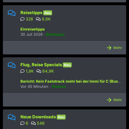
Reisetipps
Neu
328
9,6K
Einreisetipps
30 Juli 2026
Bloewquu
Mehr
Flug, Reise Specials
Neu
1,9K
64,9K
Bericht: Kein Faststrack mehr bei der Immi für C (Business) und F (First) Passagiere bei Ankunft
Vor 45 Minuten
Plaaraa
Mehr
Neue Downloads
Neu
6
546