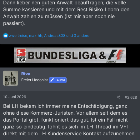
Dann lieber nen guten Anwalt beauftragen, die volle
Summe kassieren und mit dem Rest Risiko Leben den
Anwalt zahlen zu müssen (ist mir aber noch nie
passiert).
R
zweitreise
,
max_hh
,
Andreas808
und 3 andere
e
a
k
t
i
o
n
Riva
e
Freier Hedonist
n
Autor
:
10 Juni 2026
#2.628
Bei LH bekam ich immer meine Entschädigung, ganz
ohne diese Kommerz-Juristen. Vor allem seit dem es
das Portal gibt, funktioniert das gut. Ist ein Fall nicht
ganz so eindeutig, lohnt es sich im LH Thread im VFT
direkt mit dem LH Kundenservice Kontakt aufzunehmen.