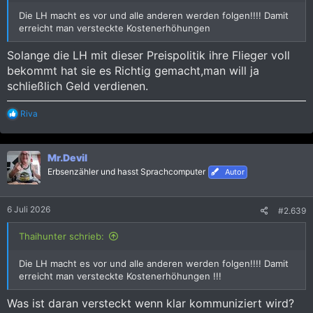
Die LH macht es vor und alle anderen werden folgen!!!! Damit
erreicht man versteckte Kostenerhöhungen
Solange die LH mit dieser Preispolitik ihre Flieger voll
bekommt hat sie es Richtig gemacht,man will ja
schließlich Geld verdienen.
R
Riva
e
a
k
Mr.Devil
t
i
Erbsenzähler und hasst Sprachcomputer
Autor
o
n
e
6 Juli 2026
#2.639
n
:
Thaihunter schrieb:
Die LH macht es vor und alle anderen werden folgen!!!! Damit
erreicht man versteckte Kostenerhöhungen !!!
Was ist daran versteckt wenn klar kommuniziert wird?