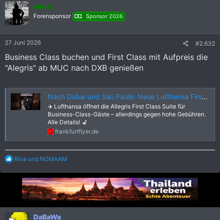
sunzi
t
i
Forensponsor
Sponsor 2026
o
n
e
27 Juni 2026
#2.632
n
:
Business Class buchen und First Class mit Aufpreis die
"Alegris" ab MUC nach DXB genießen
Nach Dubai und Sao Paulo: Neue Lufthansa First Class Suite mit Business Class Ticket buchbar - Frankfurtflyer.de
✈️ Lufthansa öffnet die Allegris First Class Suite für
Business-Class-Gäste – allerdings gegen hohe Gebühren.
Alle Details! 💺
frankfurtflyer.de
R
Riva
und
NOMAAM
e
a
k
t
i
o
n
DaBaWa