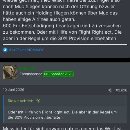
wieder geöffnet, theoretisch hätte der Zubringer also
nach Muc fliegen können nach der Öffnung bzw. er
hätte auch ein Holding fliegen können über Muc das
haben einige Airlines auch getan.
600 Eur Entschädigung beantragen und zu versuchen
zu bekommen. Oder mit Hilfe von Flight Right ect. Die
aber in der Regel um die 30% Provision einbehalten
R
Max96
und
NOMAAM
e
a
k
max_hh
t
i
Forensponsor
Sponsor 2026
o
n
e
10 Juni 2026
#2.626
n
:
Riewe schrieb:
Oder mit Hilfe von Flight Right ect. Die aber in der Regel um
die 30% Provision einbehalten
Muss jeder für sich abwägen ob es einem das Wert ist.