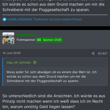
Ich würde es schon aus dem Grund machen um mir die
Schreiberei mit der Fluggesellschaft zu sparen.
R
Graf66
,
NOMAAM
,
Thaihunter
und eine weitere Person
e
a
k
Helploader
t
i
Forensponsor
Sponsor 2026
o
n
e
10 Juni 2026
#2.627
n
:
max_hh schrieb:
Muss jeder für sich abwägen ob es einem das Wert ist. Ich
würde es schon aus dem Grund machen um mir die
Schreiberei mit der Fluggesellschaft zu sparen.
So unterschiedlich sind die Ansichten. Ich würde es aus
Prinzip nicht machen wenn ich weiß dass ich im Recht
bin, warum unnötig Geld liegen lassen?