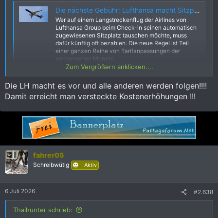
Die nächste Gebühr: Lufthansa macht Sitzplatzwechsel kostenpflichtig | aeroTELEGRAPH
Wer auf einem Langstreckenflug der Airlines von
Lufthansa Group beim Check-in seinen automatisch
zugewiesenen Sitzplatz tauschen möchte, muss
dafür künftig oft bezahlen. Die neue Regel ist Teil
einer ganzen Reihe von Tarifanpassungen der
vergangenen Monate.
Zum Vergrößern anklicken....
www.aerotelegraph.com
Die LH macht es vor und alle anderen werden folgen!!!!
Demnächst wird noch die Anzahl der Toilettenbesuche pro
Damit erreicht man versteckte Kostenerhöhungen !!!
Reiseklasse definiert. Wenn Du öfter als vorgegeben musst,
bieten sie 10er-Karten "zu einem günstigen Tarif" an.
Die ganzen Massnahmen sind natürlich nur auf Wunsch der
Kunden implementiert worden...
fahrer05
Schreibwütig
Aktiv
6 Juli 2026
#2.638
Thaihunter schrieb: