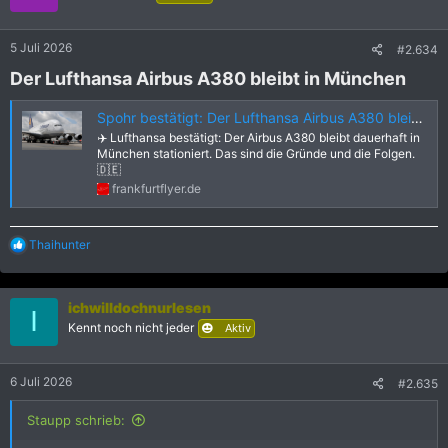
o
n
e
5 Juli 2026
#2.634
n
:
Der Lufthansa Airbus A380 bleibt in München​
Spohr bestätigt: Der Lufthansa Airbus A380 bleibt in München - Frankfurtflyer.de
✈️ Lufthansa bestätigt: Der Airbus A380 bleibt dauerhaft in
München stationiert. Das sind die Gründe und die Folgen.
🇩🇪
frankfurtflyer.de
R
Thaihunter
e
a
k
ichwilldochnurlesen
t
I
i
Kennt noch nicht jeder
Aktiv
o
n
e
6 Juli 2026
#2.635
n
:
Staupp schrieb: