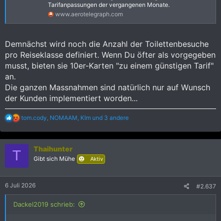
Tarifanpassungen der vergangenen Monate.
www.aerotelegraph.com
Demnächst wird noch die Anzahl der Toilettenbesuche
pro Reiseklasse definiert. Wenn Du öfter als vorgegeben
musst, bieten sie 10er-Karten "zu einem günstigen Tarif"
an.
Die ganzen Massnahmen sind natürlich nur auf Wunsch
der Kunden implementiert worden...
R
tom.cody
,
NOMAAM
,
KIm
und 3 andere
e
a
k
Thaihunter
t
T
i
Gibt sich Mühe
Aktiv
o
n
e
6 Juli 2026
#2.637
n
:
Dackel2019 schrieb: