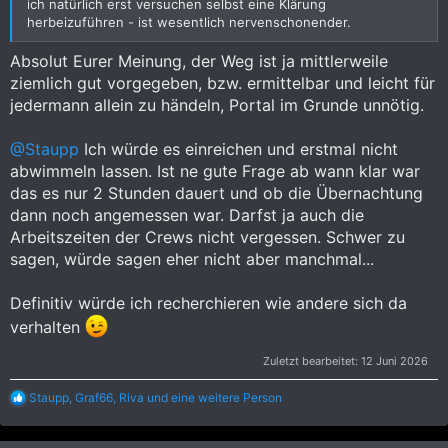
ich natürlich erst versuchen selbst eine Klärung
herbeizuführen - ist wesentlich nervenschonender.
Absolut Eurer Meinung, der Weg ist ja mittlerweile
ziemlich gut vorgegeben, bzw. ermittelbar und leicht für
jedermann allein zu händeln, Portal im Grunde unnötig.
@Staupp
Ich würde es einreichen und erstmal nicht
abwimmeln lassen. Ist ne gute Frage ab wann klar war
das es nur 2 Stunden dauert und ob die Übernachtung
dann noch angemessen war. Darfst ja auch die
Arbeitszeiten der Crews nicht vergessen. Schwer zu
sagen, würde sagen eher nicht aber manchmal...
Definitiv würde ich recherchieren wie andere sich da
verhalten
Zuletzt bearbeitet:
12 Juni 2026
R
Staupp
,
Graf66
,
Riva
und eine weitere Person
e
a
k