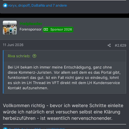
R
roryx
,
dropoff
,
DaBaWa
und 7 andere
e
a
k
Helploader
t
i
Forensponsor
Sponsor 2026
o
n
e
11 Juni 2026
#2.629
n
:
Riva schrieb:
Bei LH bekam ich immer meine Entschädigung, ganz ohne
diese Kommerz-Juristen. Vor allem seit dem es das Portal gibt,
funktioniert das gut. Ist ein Fall nicht ganz so eindeutig, lohnt
es sich im LH Thread im VFT direkt mit dem LH Kundenservice
Kontakt aufzunehmen.
Vollkommen richtig - bevor ich weitere Schritte einleite
würde ich natürlich erst versuchen selbst eine Klärung
herbeizuführen - ist wesentlich nervenschonender.