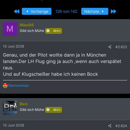
r
r
s
s
Erste
Letzte
Vorherige
139 von 142
Nächste
t
t
e
e
l
l
Max96
M
l
l
Gibt sich Mühe
Aktiv
e
t
r
a
m
10 Juni 2026
#2.623
Genau, und der Pilot wollte dann ja in München
landen.Der LH Flug ging ja auch ,wenn auch verspätet
raus.
Und auf Klugscheißer habe ich keinen Bock
R
Bannammao
e
a
k
Ben
t
i
Gibt sich Mühe
Aktiv
o
n
e
10 Juni 2026
#2.624
n