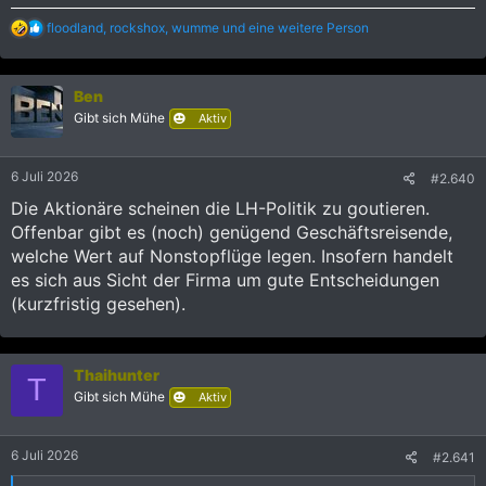
R
floodland
,
rockshox
,
wumme
und eine weitere Person
e
a
k
Ben
t
i
Gibt sich Mühe
Aktiv
o
n
e
6 Juli 2026
#2.640
n
:
Die Aktionäre scheinen die LH-Politik zu goutieren.
Offenbar gibt es (noch) genügend Geschäftsreisende,
welche Wert auf Nonstopflüge legen. Insofern handelt
es sich aus Sicht der Firma um gute Entscheidungen
(kurzfristig gesehen).
Thaihunter
T
Gibt sich Mühe
Aktiv
6 Juli 2026
#2.641