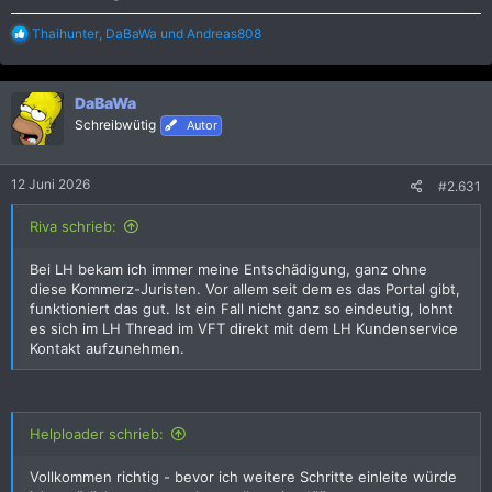
R
Thaihunter
,
DaBaWa
und
Andreas808
e
a
k
DaBaWa
t
i
Schreibwütig
Autor
o
n
e
12 Juni 2026
#2.631
n
:
Riva schrieb:
Bei LH bekam ich immer meine Entschädigung, ganz ohne
diese Kommerz-Juristen. Vor allem seit dem es das Portal gibt,
funktioniert das gut. Ist ein Fall nicht ganz so eindeutig, lohnt
es sich im LH Thread im VFT direkt mit dem LH Kundenservice
Kontakt aufzunehmen.
Helploader schrieb:
Vollkommen richtig - bevor ich weitere Schritte einleite würde