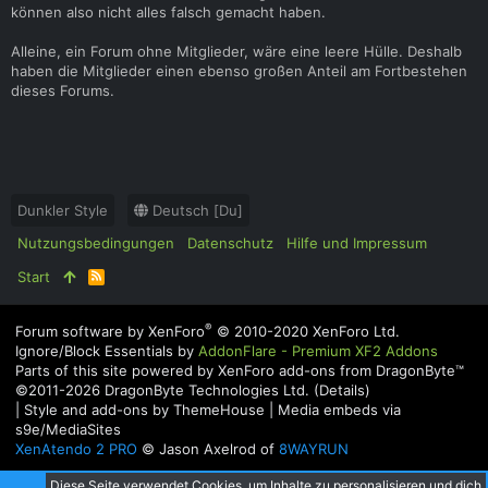
können also nicht alles falsch gemacht haben.
Alleine, ein Forum ohne Mitglieder, wäre eine leere Hülle. Deshalb
haben die Mitglieder einen ebenso großen Anteil am Fortbestehen
dieses Forums.
Dunkler Style
Deutsch [Du]
Nutzungsbedingungen
Datenschutz
Hilfe und Impressum
Start
R
S
S
®
Forum software by XenForo
© 2010-2020 XenForo Ltd.
Ignore/Block Essentials by
AddonFlare - Premium XF2 Addons
Parts of this site powered by
XenForo add-ons from DragonByte™
©2011-2026
DragonByte Technologies Ltd.
(
Details
)
|
Style and add-ons by ThemeHouse
|
Media embeds via
s9e/MediaSites
XenAtendo 2 PRO
© Jason Axelrod of
8WAYRUN
Diese Seite verwendet Cookies, um Inhalte zu personalisieren und dich