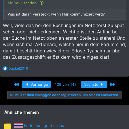
Mr.Devil schrieb:
Was ist daran versteckt wenn klar kommuniziert wird?
Weil, viele das bei den Buchungen im Netz terst zu spät
sehen oder nicht erkennen. Wichtig ist den Airline bei
der Suche im Netzt oben an erster Stelle zu stehen! Und
wenn sich mal Aktionäre, welche hier in dem Forum sind,
damit beschäftigen wieviel der Erlöse Ryanair nur über
das Zusatzgeschäft erlöst dem wird einiges klar!
R
Dackel2019
e
a
k
Erste
Letzte
Vorherige
139 von 142
Nächste
t
i
Du musst dich einloggen oder registrieren, um hier zu antworten.
o
n
e
n
Ähnliche Themen
:
Ende Juni geht es los
D