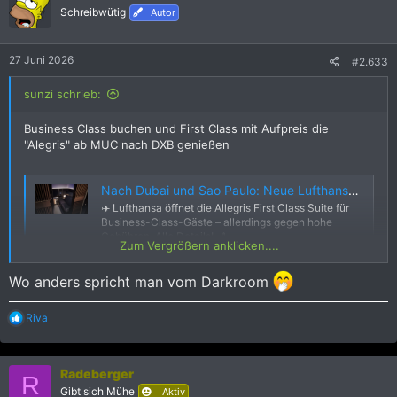
e
Schreibwütig
Autor
n
:
27 Juni 2026
#2.633
sunzi schrieb:
Business Class buchen und First Class mit Aufpreis die
"Alegris" ab MUC nach DXB genießen
Nach Dubai und Sao Paulo: Neue Lufthansa First Class Suite mit Business Class Ticket buchbar - Frankfurtflyer.de
✈️ Lufthansa öffnet die Allegris First Class Suite für
Business-Class-Gäste – allerdings gegen hohe
Gebühren. Alle Details! 💺
Zum Vergrößern anklicken....
frankfurtflyer.de
Wo anders spricht man vom Darkroom
R
Riva
e
a
k
Radeberger
t
R
i
Gibt sich Mühe
Aktiv