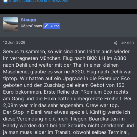
R
Graf66
,
Andreas808
und
NOMAAM
e
a
k
Staupp
t
i
KäptnChaos
Autor
o
n
e
12 Juni 2026
#2.630
n
:
Servus zusammen, so wir sind dann leider auch wieder
im verregneten München. Flug nach BKK: LH im A380
nach Dehli und weiter mit der Thai in einer kleinen
Maschiene, glaube es war ne A320. Flug nach Dehli war
tiptop. Wir hatten auf ein Upgrade in die PRemium Eco
geboten und den Zuschlag bei einem Gebot von 150
Euro bekommen. Erste Reihe der PRemium Eco rechts
am Gang und die Haxn hatten unbegrenzte Freiheit. Bei
2,08m war mir das sehr angenehm. Crew war top.
Der Stop in Dehli war etwas speziell. Künftig werde ich
diese Verbindung nicht mehr fliegen. Boardkarten im
Handy werden dort bei der Security nicht anerkannt und
ja man muss leider im Transit, obwohl selbes Terminal,