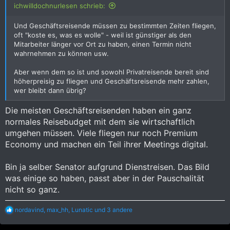
ichwilldochnurlesen schrieb:
Und Geschäftsreisende müssen zu bestimmten Zeiten fliegen,
oft "koste es, was es wolle" - weil ist günstiger als den
Mitarbeiter länger vor Ort zu haben, einen Termin nicht
wahrnehmen zu können usw.
Aber wenn dem so ist und sowohl Privatreisende bereit sind
höherpreisig zu fliegen und Geschäftsreisende mehr zahlen,
wer bleibt dann übrig?
Die meisten Geschäftsreisenden haben ein ganz
normales Reisebudget mit dem sie wirtschaftlich
umgehen müssen. Viele fliegen nur noch Premium
Economy und machen ein Teil ihrer Meetings digital.
Bin ja selber Senator aufgrund Dienstreisen. Das Bild
was einige so haben, passt aber in der Pauschalität
nicht so ganz.
R
nordavind
,
max_hh
,
Lunatic
und 3 andere
e
a