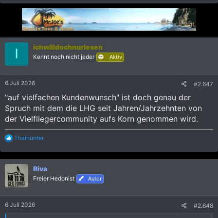
a
k
t
i
o
n
ichwilldochnurlesen
I
e
Kennt noch nicht jeder
Aktiv
n
:
6 Juli 2026
#2.647
"auf vielfachen Kundenwunsch" ist doch genau der
Spruch mit dem die LHG seit Jahren/Jahrzehnten von
der Vielfliegercommunity aufs Korn genommen wird.
R
Thaihunter
e
a
k
Riva
t
i
Freier Hedonist
Autor
o
n
e
6 Juli 2026
#2.648
n
: