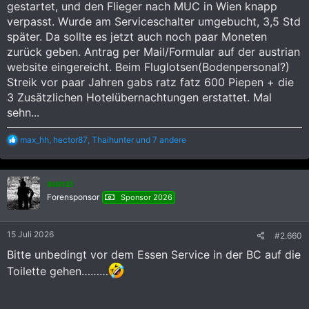
gestartet, und den Flieger nach MUC in Wien knapp
verpasst. Wurde am Serviceschalter umgebucht, 3,5 Std
später. Da sollte es jetzt auch noch paar Moneten
zurück geben. Antrag per Mail/Formular auf der austrian
website eingereicht. Beim Fluglotsen(Bodenpersonal?)
Streik vor paar Jahren gabs ratz fatz 600 Piepen + die
3 Zusätzlichen Hotelübernachtungen erstattet. Mal
sehn...
R
max_hh
,
hector87
,
Thaihunter
und 7 andere
e
a
k
sunzi
t
i
Forensponsor
Sponsor 2026
o
n
e
15 Juli 2026
#2.660
n
:
Bitte unbedingt vor dem Essen Service in der BC auf die
Toilette gehen………