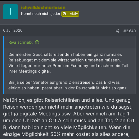
k
ichwilldochnurlesen
t
I
i
Kennt noch nicht jeder
Aktiv
o
n
e
6 Juli 2026
#2.649
n
:
Riva schrieb:
Die meisten Geschäftsreisenden haben ein ganz normales
Reisebudget mit dem sie wirtschaftlich umgehen müssen.
Viele fliegen nur noch Premium Economy und machen ein Teil
ihrer Meetings digital.
Bin ja selber Senator aufgrund Dienstreisen. Das Bild was
einige so haben, passt aber in der Pauschalität nicht so ganz.
Natürlich, es gibt Reiserichtlinien und alles. Und genug
Reisen werden gar nicht mehr angetreten wie du sagst,
gibt ja digitale Meetings usw. Aber wenn ich am Tag 1
um eine Uhrzeit an Ort A sein muss und an Tag 2 an Ort
B, dann hab ich nicht so viele Möglichkeiten. Wenn die
einzige Möglichkeit 50% mehr kostet als alles andere,