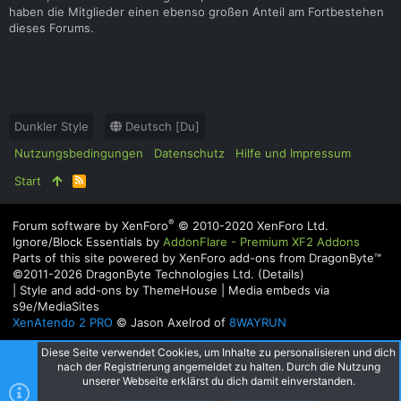
haben die Mitglieder einen ebenso großen Anteil am Fortbestehen
dieses Forums.
Dunkler Style
Deutsch [Du]
Nutzungsbedingungen
Datenschutz
Hilfe und Impressum
Start
R
S
S
®
Forum software by XenForo
© 2010-2020 XenForo Ltd.
Ignore/Block Essentials by
AddonFlare - Premium XF2 Addons
Parts of this site powered by
XenForo add-ons from DragonByte™
©2011-2026
DragonByte Technologies Ltd.
(
Details
)
|
Style and add-ons by ThemeHouse
|
Media embeds via
s9e/MediaSites
XenAtendo 2 PRO
© Jason Axelrod of
8WAYRUN
Diese Seite verwendet Cookies, um Inhalte zu personalisieren und dich
nach der Registrierung angemeldet zu halten. Durch die Nutzung
unserer Webseite erklärst du dich damit einverstanden.