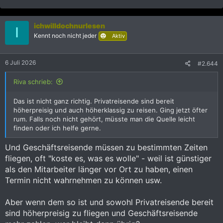
e
a
k
ichwilldochnurlesen
t
I
i
Kennt noch nicht jeder
Aktiv
o
n
e
6 Juli 2026
#2.644
n
:
Riva schrieb:
Das ist nicht ganz richtig. Privatreisende sind bereit
höherpreisig und auch höherklassig zu reisen. Ging jetzt öfter
rum. Falls noch nicht gehört, müsste man die Quelle leicht
finden oder ich helfe gerne.
Und Geschäftsreisende müssen zu bestimmten Zeiten
fliegen, oft "koste es, was es wolle" - weil ist günstiger
als den Mitarbeiter länger vor Ort zu haben, einen
Termin nicht wahrnehmen zu können usw.
Aber wenn dem so ist und sowohl Privatreisende bereit
sind höherpreisig zu fliegen und Geschäftsreisende