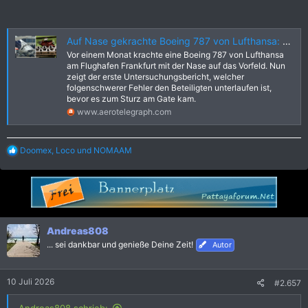
Auf Nase gekrachte Boeing 787 von Lufthansa: Der Sicherungsstift lag noch in der Werkzeugkiste | aeroTELEGRAPH
Vor einem Monat krachte eine Boeing 787 von Lufthansa
am Flughafen Frankfurt mit der Nase auf das Vorfeld. Nun
zeigt der erste Untersuchungsbericht, welcher
folgenschwerer Fehler den Beteiligten unterlaufen ist,
bevor es zum Sturz am Gate kam.
www.aerotelegraph.com
R
Doomex
,
Loco
und
NOMAAM
e
a
k
t
i
o
n
Andreas808
e
... sei dankbar und genieße Deine Zeit!
Autor
n
:
10 Juli 2026
#2.657