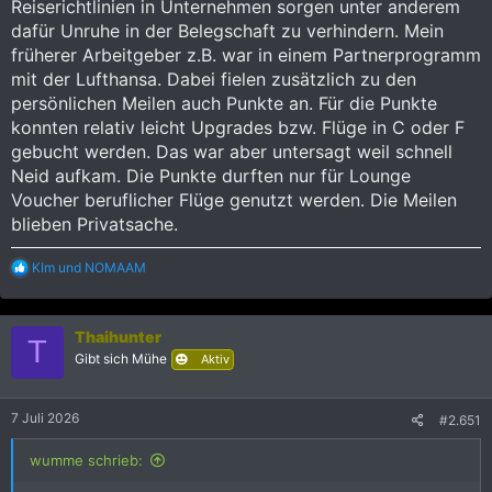
Reiserichtlinien in Unternehmen sorgen unter anderem
dafür Unruhe in der Belegschaft zu verhindern. Mein
früherer Arbeitgeber z.B. war in einem Partnerprogramm
mit der Lufthansa. Dabei fielen zusätzlich zu den
persönlichen Meilen auch Punkte an. Für die Punkte
konnten relativ leicht Upgrades bzw. Flüge in C oder F
gebucht werden. Das war aber untersagt weil schnell
Neid aufkam. Die Punkte durften nur für Lounge
Voucher beruflicher Flüge genutzt werden. Die Meilen
blieben Privatsache.
R
KIm
und
NOMAAM
e
a
k
Thaihunter
t
T
i
Gibt sich Mühe
Aktiv
o
n
e
7 Juli 2026
#2.651
n
:
wumme schrieb: