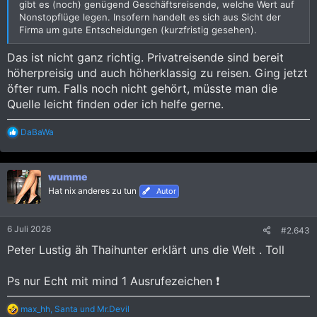
gibt es (noch) genügend Geschäftsreisende, welche Wert auf
Nonstopflüge legen. Insofern handelt es sich aus Sicht der
Firma um gute Entscheidungen (kurzfristig gesehen).
Das ist nicht ganz richtig. Privatreisende sind bereit
höherpreisig und auch höherklassig zu reisen. Ging jetzt
öfter rum. Falls noch nicht gehört, müsste man die
Quelle leicht finden oder ich helfe gerne.
R
DaBaWa
e
a
k
wumme
t
i
Hat nix anderes zu tun
Autor
o
n
e
6 Juli 2026
#2.643
n
:
Peter Lustig äh Thaihunter erklärt uns die Welt . Toll
Ps nur Echt mit mind 1 Ausrufezeichen ❗️
R
max_hh
,
Santa
und
Mr.Devil