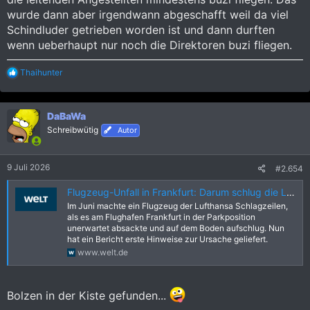
wurde dann aber irgendwann abgeschafft weil da viel
Schindluder getrieben worden ist und dann durften
wenn ueberhaupt nur noch die Direktoren buzi fliegen.
R
Thaihunter
e
a
k
DaBaWa
t
i
Schreibwütig
Autor
o
n
e
9 Juli 2026
#2.654
n
:
Flugzeug-Unfall in Frankfurt: Darum schlug die Lufthansa-Maschine plötzlich auf dem Boden auf - WELT
Im Juni machte ein Flugzeug der Lufthansa Schlagzeilen,
als es am Flughafen Frankfurt in der Parkposition
unerwartet absackte und auf dem Boden aufschlug. Nun
hat ein Bericht erste Hinweise zur Ursache geliefert.
www.welt.de
Bolzen in der Kiste gefunden...