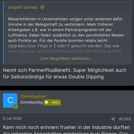
dropoff schrieb:
Reiserichtlinien in Unternehmen sorgen unter anderem dafür
Unruhe in der Belegschaft zu verhindern. Mein früherer
Arbeitgeber z.B. war in einem Partnerprogramm mit der
Lufthansa. Dabei fielen zusätzlich zu den persönlichen Meilen
auch Punkte an. Für die Punkte konnten relativ leicht
Upgrades bzw. Flüge in C oder F gebucht werden. Das war
aber untersagt weil schnell Neid aufkam. Die Punkte durften
nur für Lounge Voucher beruflicher Flüge genutzt werden. Die
Zum Vergrößern anklicken....
Meilen blieben Privatsache.
Nennt sich PartnerPlusBenefit. Super Möglichkeit auch
für Selbstständige für etwas Double Dipping.
Christopher
C
Schreibwütig
Aktiv
8 Juli 2026
#2.653
Kann mich noch erinnern frueher in der Industrie durften
die leitenden Angestellten mindestens buzi fliegen. Das