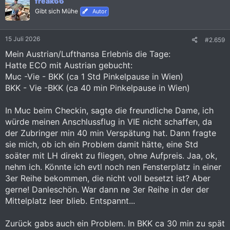
freak66
t
i
Gibt sich Mühe
Autor
o
n
e
15 Juli 2026
#2.659
n
:
Mein Austrian/Lufthansa Erlebnis die Tage:
Hatte ECO mit Austrian gebucht:
Muc -Vie - BKK (ca 1 Std Pinkelpause in Wien)
BKK - Vie -BKK (ca 40 min Pinkelpause in Wien)
In Muc beim Checkin, sagte die freundliche Dame, ich
würde meinen Anschlussflug in VIE nicht schaffen, da
der Zubringer min 40 min Verspätung hat. Dann fragte
sie mich, ob ich ein Problem damit hätte, eine Std
soäter mit LH direkt zu fliegen, ohne Aufpreis. Jaa, ok,
nehm ich. Könnte ich evtl noch nen Fensterplatz in einer
3er Reihe bekommen, die nicht voll besetzt ist? Aber
gerne! Danleschön. War dann ne 3er Reihe in der der
Mittelplatz leer blieb. Entspannt...
Zurück gabs auch ein Problem. In BKK ca 30 min zu spät