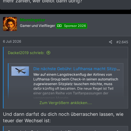
mehr zahlen, wer bleibt dann übrig?
Morningstar
Gamer und Vielflieger
Sponsor 2026
6 Juli 2026
#2.645
Dackel2019 schrieb:
Die nächste Gebühr: Lufthansa macht Sitzplatzwechsel kostenpflichtig | aeroTELEGRAPH
Wer auf einem Langstreckenflug der Airlines von
Lufthansa Group beim Check-in seinen automatisch
zugewiesenen Sitzplatz tauschen möchte, muss
dafür künftig oft bezahlen. Die neue Regel ist Teil
einer ganzen Reihe von Tarifanpassungen der
vergangenen Monate.
Zum Vergrößern anklicken....
www.aerotelegraph.com
Und dann darfst du dich noch überraschen lassen, wie
Demnächst wird noch die Anzahl der Toilettenbesuche pro
teuer der Wechsel ist:
Reiseklasse definiert. Wenn Du öfter als vorgegeben musst,
bieten sie 10er-Karten "zu einem günstigen Tarif" an.