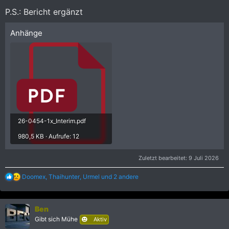
P.S.: Bericht ergänzt
Anhänge
26-0454-1x_Interim.pdf
980,5 KB · Aufrufe: 12
Zuletzt bearbeitet:
9 Juli 2026
R
Doomex
,
Thaihunter
,
Urmel
und 2 andere
e
a
k
Ben
t
i
Gibt sich Mühe
Aktiv
o