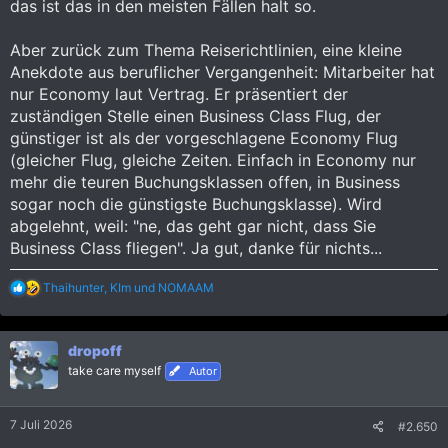
das ist das in den meisten Fällen halt so.
Aber zurück zum Thema Reiserichtlinien, eine kleine
Anekdote aus beruflicher Vergangenheit: Mitarbeiter hat
nur Economy laut Vertrag. Er präsentiert der
zuständigen Stelle einen Business Class Flug, der
günstiger ist als der vorgeschlagene Economy Flug
(gleicher Flug, gleiche Zeiten. Einfach in Economy nur
mehr die teuren Buchungsklassen offen, in Business
sogar noch die günstigste Buchungsklasse). Wird
abgelehnt, weil: "ne, das geht gar nicht, dass Sie
Business Class fliegen". Ja gut, danke für nichts...
R
Thaihunter
,
KIm
und
NOMAAM
e
a
k
dropoff
t
i
take care myself
Autor
o
n
e
7 Juli 2026
#2.650
n
: