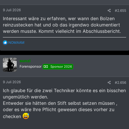
n
e
9 Juli 2026
#2.655
n
:
Interessant wäre zu erfahren, wer wann den Bolzen
reinzustecken hat und ob das irgendwo dokumentiert
werden musste. Kommt vielleicht im Abschlussbericht.
R
NOMAAM
e
a
k
sunzi
t
i
Forensponsor
Sponsor 2026
o
n
e
9 Juli 2026
#2.656
n
:
Ich glaube für die zwei Techniker könnte es ein bisschen
ungemütlich werden.
Entweder sie hätten den Stift selbst setzen müssen ,
oder es wäre Ihre Pflicht gewesen dieses vorher zu
checken