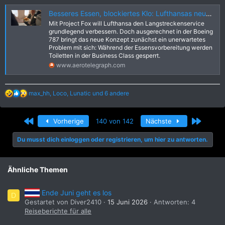
Besseres Essen, blockiertes Klo: Lufthansas neuer Premium-Service blockiert Business-Toiletten | aeroTELEGRAPH
Mit Project Fox will Lufthansa den Langstreckenservice
grundlegend verbessern. Doch ausgerechnet in der Boeing
787 bringt das neue Konzept zunächst ein unerwartetes
Problem mit sich: Während der Essensvorbereitung werden
Toiletten in der Business Class gesperrt.
www.aerotelegraph.com
R
max_hh
,
Loco
,
Lunatic
und 6 andere
e
a
k
Erste
Letzte
Vorherige
140 von 142
Nächste
t
i
Du musst dich einloggen oder registrieren, um hier zu antworten.
o
n
e
n
Ähnliche Themen
:
Ende Juni geht es los
D
Gestartet von Diver2410
15 Juni 2026
Antworten: 4
Reiseberichte für alle