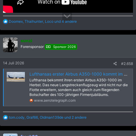
R
Doomex
,
Thaihunter
,
Loco
und 4 andere
e
a
k
sunzi
t
i
Forensponsor
Sponsor 2026
o
n
e
14 Juli 2026
#2.658
n
:
Lufthansas erster Airbus A350-1000 kommt im Herbst – und trägt Jubiläumslackierung | aeroTELEGRAPH
Lufthansa bekommt ihren ersten Airbus A350-1000 im
Herbst. Das neue Langstreckenflugzeug wird nicht nur die
Flotte erweitern, sondern auch gleich zum fliegenden
Botschafter des 100-jährigen Firmenjubiläums.
www.aerotelegraph.com
R
tom.cody
,
Graf66
,
Oldman139de
und 2 andere
e
a
k