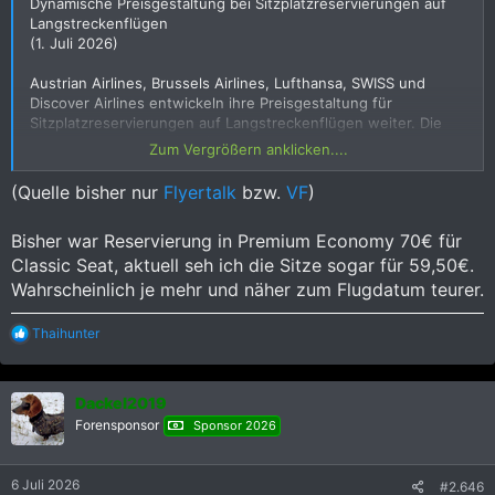
Dynamische Preisgestaltung bei Sitzplatzreservierungen auf
Die ganzen Massnahmen sind natürlich nur auf Wunsch der
Langstreckenflügen
Kunden implementiert worden...
(1. Juli 2026)
Austrian Airlines, Brussels Airlines, Lufthansa, SWISS und
Discover Airlines entwickeln ihre Preisgestaltung für
Sitzplatzreservierungen auf Langstreckenflügen weiter. Die
Preise für Sitzplätze (ASR) werden dynamisch angepasst und
Zum Vergrößern anklicken....
orientieren sich unter anderem am Buchungszeitpunkt sowie
an der Nachfrage. Bitte beachten Sie, dass dies in Einzelfällen
(Quelle bisher nur
Flyertalk
bzw.
VF
)
zu unterschiedlichen ASR-Preisen in verschiedenen
Distributionskanälen führen kann.
Bisher war Reservierung in Premium Economy 70€ für
Ziel dieser Anpassung ist es, noch besser auf individuelle
Classic Seat, aktuell seh ich die Sitze sogar für 59,50€.
Kundenbedürfnisse einzugehen und passgenaue Angebote
Wahrscheinlich je mehr und näher zum Flugdatum teurer.
bereitzustellen.
R
Thaihunter
Da sich Preise dynamisch entwickeln, empfehlen wir, die
e
jeweils aktuellen Sitzplatzpreise direkt im
a
Reservierungssystem abzurufen. So erhalten Sie jederzeit die
k
aktuell gültigen Konditionen und können Ihre Kund:innen
Dackel2019
t
optimal beraten.
i
Forensponsor
Sponsor 2026
o
n
e
6 Juli 2026
#2.646
n