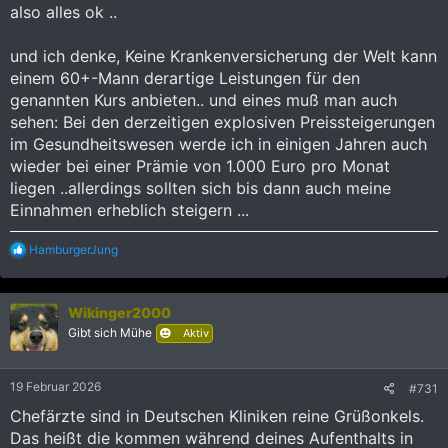
also alles ok ..
und ich denke, Keine Krankenversicherung der Welt kann
einem 60+-Mann derartige Leistungen für den
genannten Kurs anbieten.. und eines muß man auch
sehen: Bei den derzeitigen explosiven Preissteigerungen
im Gesundheitswesen werde ich in einigen Jahren auch
wieder bei einer Prämie von 1.000 Euro pro Monat
liegen ..allerdings sollten sich bis dann auch meine
Einnahmen erheblich steigern ...
R
HamburgerJung
e
a
k
Wikinger2000
t
i
Gibt sich Mühe
Aktiv
o
n
e
19 Februar 2026
#731
n
:
Chefärzte sind in Deutschen Kliniken reine Grüßonkels.
Das heißt die kommen während deines Aufenthalts in