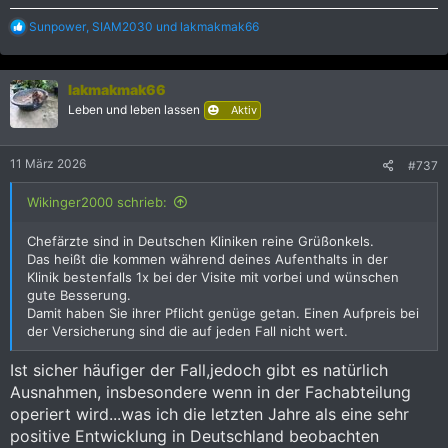
R
Sunpower
,
SIAM2030
und
lakmakmak66
e
a
k
lakmakmak66
t
i
Leben und leben lassen
Aktiv
o
n
e
11 März 2026
#737
n
:
Wikinger2000 schrieb:
Chefärzte sind in Deutschen Kliniken reine Grüßonkels.
Das heißt die kommen während deines Aufenthalts in der
Klinik bestenfalls 1x bei der Visite mit vorbei und wünschen
gute Besserung.
Damit haben Sie ihrer Pflicht genüge getan. Einen Aufpreis bei
der Versicherung sind die auf jeden Fall nicht wert.
Ist sicher häufiger der Fall,jedoch gibt es natürlich
Ausnahmen, insbesondere wenn in der Fachabteilung
operiert wird...was ich die letzten Jahre als eine sehr
positive Entwicklung in Deutschland beobachten