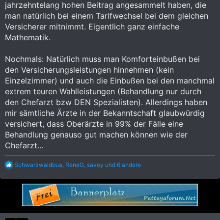
jahrzehntelang hohen Beitrag angesammelt haben, die
man natürlich bei einem Tarifwechsel bei dem gleichen
Versicherer mitnimmt. Eigentlich ganz einfache
Mathematik.
Nochmals: Natürlich muss man Komforteinbußen bei
den Versicherungsleistungen hinnehmen (kein
Einzelzimmer) und auch die Einbußen bei den manchmal
extrem teuren Wahlleistungen (Behandlung nur durch
den Chefarzt bzw DEN Spezialisten). Allerdings haben
mir sämtliche Ärzte in der Bekanntschaft glaubwürdig
versichert, dass Oberärzte in 99% der Fälle eine
Behandlung genauso gut machen können wie der
Chefarzt...
R
Schwarzwaldbua
,
ReneG
,
savoy
und 6 andere
e
a
k
t
i
o
n