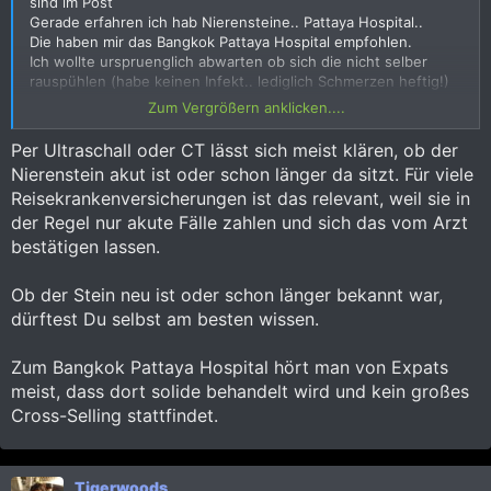
sind im Post
Gerade erfahren ich hab Nierensteine.. Pattaya Hospital..
Die haben mir das Bangkok Pattaya Hospital empfohlen.
Ich wollte urspruenglich abwarten ob sich die nicht selber
rauspühlen (habe keinen Infekt.. lediglich Schmerzen heftig!)
Nun lassen die Schmerzmittel nach und ich denke es geht
Zum Vergrößern anklicken....
doch bald weiter ins Bangkok Pattaya Hospital.
(Habe eine Debeka Reisekrankenversicherung.. das
Per Ultraschall oder CT lässt sich meist klären, ob der
Kleingedruckte natuerlich nie gelesen)
Nierenstein akut ist oder schon länger da sitzt. Für viele
- Wie sind die Erfahrungen im Bangkok Pattaya Hospital
Reisekrankenversicherungen ist das relevant, weil sie in
(Alterntiven?)
- Irgendwelche Tips worauf man achten sollte?
der Regel nur akute Fälle zahlen und sich das vom Arzt
- Hat jemand den EIndruck die 'verkaufen was geht' oder ob
bestätigen lassen.
die im Patienteninteresse behandeln?
- Erfahrungen ob die Reisekrankenkassen anstandslos
Ob der Stein neu ist oder schon länger bekannt war,
bezahlen?
dürftest Du selbst am besten wissen.
Danke
Zum Bangkok Pattaya Hospital hört man von Expats
meist, dass dort solide behandelt wird und kein großes
Cross-Selling stattfindet.
Tigerwoods