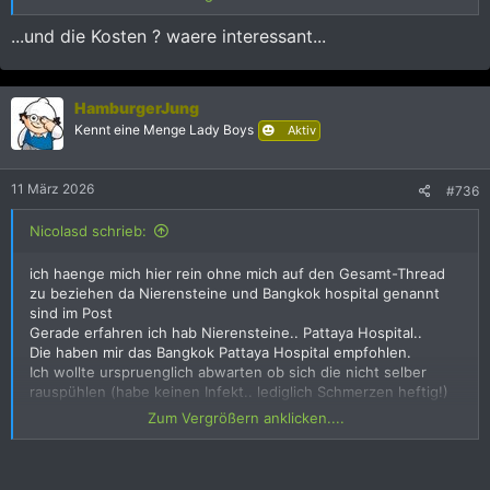
zertrümmert, was oft ambulant und ohne Narkose erfolgt.
...und die Kosten ? waere interessant...
Es kommt dabei auf die Größe der Steine an! Ich habe mir nach
ca.3 Minuten eine Narkose geben lassen .. ;-) War schon
Heftig!
HamburgerJung
Für größere Steine (ca. 20 mm)
Kennt eine Menge Lady Boys
Aktiv
oder ungünstige Lagen wird die endoskopische
Laserzertrümmerung (URS/PNL) unter Narkose eingesetzt.
11 März 2026
#736
Die Trümmer gehen danach auf natürlichem Weg ab, was aber
auch nicht gerade angenehm ist ;-(
Nicolasd schrieb:
3 Tage stationär!
ich haenge mich hier rein ohne mich auf den Gesamt-Thread
zu beziehen da Nierensteine und Bangkok hospital genannt
Anhang anzeigen 2198859
sind im Post
Gerade erfahren ich hab Nierensteine.. Pattaya Hospital..
Die haben mir das Bangkok Pattaya Hospital empfohlen.
Ich wollte urspruenglich abwarten ob sich die nicht selber
rauspühlen (habe keinen Infekt.. lediglich Schmerzen heftig!)
Nun lassen die Schmerzmittel nach und ich denke es geht
Zum Vergrößern anklicken....
doch bald weiter ins Bangkok Pattaya Hospital.
(Habe eine Debeka Reisekrankenversicherung.. das
Kleingedruckte natuerlich nie gelesen)
- Wie sind die Erfahrungen im Bangkok Pattaya Hospital