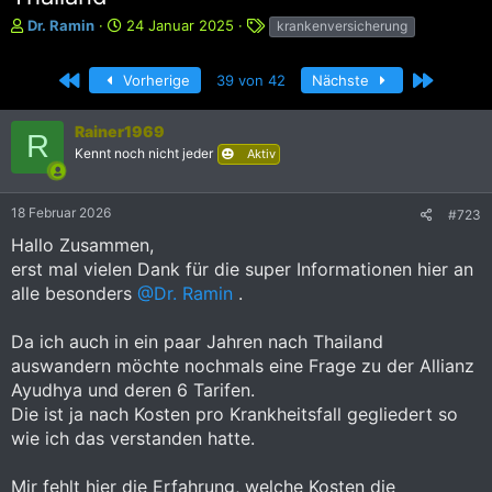
E
E
S
Dr. Ramin
24 Januar 2025
krankenversicherung
r
r
c
s
s
h
Erste
Letzte
Vorherige
39 von 42
Nächste
t
t
l
e
e
a
l
l
g
Rainer1969
R
l
l
w
Kennt noch nicht jeder
Aktiv
e
t
o
r
a
r
m
t
18 Februar 2026
#723
e
Hallo Zusammen,
erst mal vielen Dank für die super Informationen hier an
alle besonders
@Dr. Ramin
.
Da ich auch in ein paar Jahren nach Thailand
auswandern möchte nochmals eine Frage zu der Allianz
Ayudhya und deren 6 Tarifen.
Die ist ja nach Kosten pro Krankheitsfall gegliedert so
wie ich das verstanden hatte.
Mir fehlt hier die Erfahrung, welche Kosten die