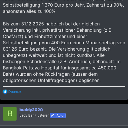
Selbstbeteiligung 1.370 Euro pro Jahr, Zahnarzt zu 90%,
ansonsten alles zu 100%
Bis zum 31.12.2025 habe ich bei der gleichen
Versicherung inkl. privatärztlicher Behandlung (z.B.
Chefarzt) und Einbettzimmer und einer
Selbstbeteiligung von 400 Euro einen Monatsbetrag von
831,26 Euro bezahlt. Die Versicherung gilt zeitlich
unbegrenzt weltweit und ist nicht kündbar. Alle
bisherigen Schadensfälle (z.B. Armbruch, behandelt im
Bangkok Pattaya Hospital für insgesamt ca 450.000
Baht) wurden ohne Rückfragen (ausser dem
obligatorischen Unfallfragebogen) beglichen.
R
Doomex
e
a
k
buddy2020
t
B
i
Lady Bar Flüsterer
Autor
o
n
e