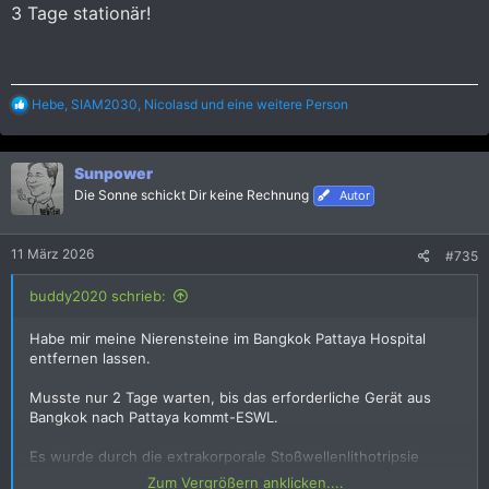
3 Tage stationär!
R
Hebe
,
SIAM2030
,
Nicolasd
und eine weitere Person
e
a
k
Sunpower
t
i
Die Sonne schickt Dir keine Rechnung
Autor
o
n
e
11 März 2026
#735
n
:
buddy2020 schrieb:
Habe mir meine Nierensteine im Bangkok Pattaya Hospital
entfernen lassen.
Musste nur 2 Tage warten, bis das erforderliche Gerät aus
Bangkok nach Pattaya kommt-ESWL.
Es wurde durch die extrakorporale Stoßwellenlithotripsie
(ESWL) berührungslos von außen mittels Schallwellen
Zum Vergrößern anklicken....