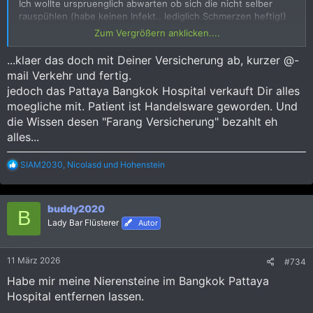
Ich wollte urspruenglich abwarten ob sich die nicht selber
rauspühlen (habe keinen Infekt.. lediglich Schmerzen heftig!)
Nun lassen die Schmerzmittel nach und ich denke es geht
Zum Vergrößern anklicken....
doch bald weiter ins Bangkok Pattaya Hospital.
(Habe eine Debeka Reisekrankenversicherung.. das
...klaer das doch mit Deiner Versicherung ab, kurzer @-
Kleingedruckte natuerlich nie gelesen)
mail Verkehr und fertig.
- Wie sind die Erfahrungen im Bangkok Pattaya Hospital
jedoch das Pattaya Bangkok Hospital verkauft Dir alles
(Alterntiven?)
- Irgendwelche Tips worauf man achten sollte?
moegliche mit. Patient ist Handelsware geworden. Und
- Hat jemand den EIndruck die 'verkaufen was geht' oder ob
die Wissen desen "Farang Versicherung" bezahlt eh
die im Patienteninteresse behandeln?
alles...
- Erfahrungen ob die Reisekrankenkassen anstandslos
bezahlen?
R
SIAM2030
,
Nicolasd
und
Hohenstein
e
Danke
a
k
buddy2020
t
B
i
Lady Bar Flüsterer
Autor
o
n
e
11 März 2026
#734
n
:
Habe mir meine Nierensteine im Bangkok Pattaya
Hospital entfernen lassen.