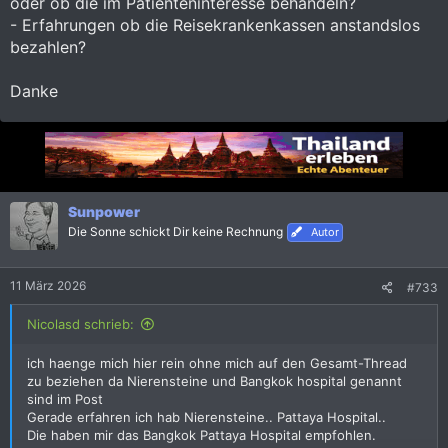
oder ob die im Patienteninteresse behandeln?
entfällt.
- Erfahrungen ob die Reisekrankenkassen anstandslos
Mann kann sich aber auch nach der ersten med. Versorgung
bezahlen?
verlegen lassen !
Danke
Sunpower
Die Sonne schickt Dir keine Rechnung
Autor
11 März 2026
#733
Nicolasd schrieb:
ich haenge mich hier rein ohne mich auf den Gesamt-Thread
zu beziehen da Nierensteine und Bangkok hospital genannt
sind im Post
Gerade erfahren ich hab Nierensteine.. Pattaya Hospital..
Die haben mir das Bangkok Pattaya Hospital empfohlen.