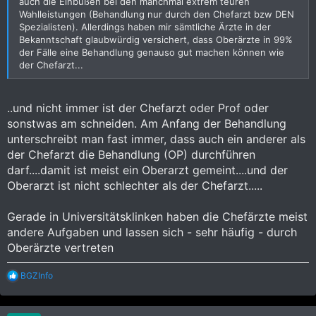
auch die Einbußen bei den manchmal extrem teuren
Wahlleistungen (Behandlung nur durch den Chefarzt bzw DEN
Spezialisten). Allerdings haben mir sämtliche Ärzte in der
Bekanntschaft glaubwürdig versichert, dass Oberärzte in 99%
der Fälle eine Behandlung genauso gut machen können wie
der Chefarzt...
..und nicht immer ist der Chefarzt oder Prof oder
sonstwas am schneiden. Am Anfang der Behandlung
unterschreibt man fast immer, dass auch ein anderer als
der Chefarzt die Behandlung (OP) durchführen
darf....damit ist meist ein Oberarzt gemeint....und der
Oberarzt ist nicht schlechter als der Chefarzt.....
Gerade in Universitätsklinken haben die Chefärzte meist
andere Aufgaben und lassen sich - sehr häufig - durch
Oberärzte vertreten
R
BGZInfo
e
a
k