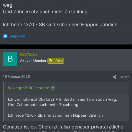
weg.
Und Zahnersatz auch mehr Zuzahlung
Ich finde 1370.- SB sind schon nen Happen Jährlich
R
Sunpower
e
a
k
BGZInfo
t
B
i
Aktiver Member
Aktiv
o
n
e
19 Februar 2026
#727
n
:
Wikinger2000 schrieb:
Ich vermute mal Chefarzt + Einbettzimmer fallen auch weg.
Und Zahnersatz auch mehr Zuzahlung
Ich finde 1370.- SB sind schon nen Happen Jährlich
Genauso ist es. Chefarzt (also genauer privatärztliche