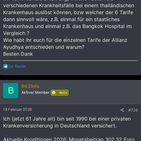
verschiedenen Krankheitsfälle bei einem thailändischen
Krankenhaus auslöst können, bzw welcher der 6 Tarife
dann sinnvoll wäre, z.B. einmal für ein staatliches
Krankenhaus und einmal z.B. das Bangkok Hospital im
Vergleich ?
Wie habt ihr euch für die einzelnen Tarife der Allianz
Ayudhya entschieden und warum?
Besten Dank
R
Dr. Ramin
e
a
k
BGZInfo
t
B
i
Aktiver Member
Aktiv
o
n
e
18 Februar 2026
#724
n
:
Ich (jetzt 61 Jahre alt) bin seit 1990 bei einer privaten
Krankenversicherung in Deutschland versichert.
Aktuelle Konditionen 2026: Monatsbeitrag 302,32 Euro,