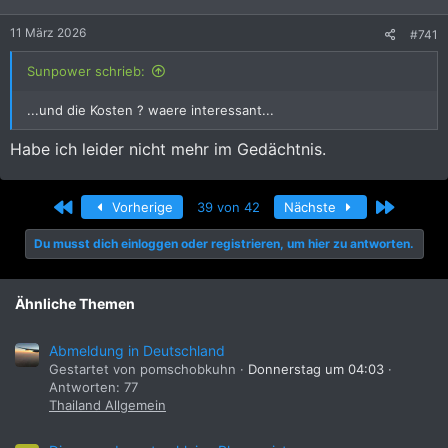
n
e
11 März 2026
#741
n
:
Sunpower schrieb:
...und die Kosten ? waere interessant...
Habe ich leider nicht mehr im Gedächtnis.
Erste
Letzte
Vorherige
39 von 42
Nächste
Du musst dich einloggen oder registrieren, um hier zu antworten.
Ähnliche Themen
Abmeldung in Deutschland
Gestartet von pomschobkuhn
Donnerstag um 04:03
Antworten: 77
Thailand Allgemein