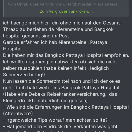
Vom Unfall, über Vergiftungen, Herzkatheder, Nierensteine,
Galle entfernen …etc.
Zum Vergrößern anklicken....
Nicht eine OP war in dem von Dir angegebenen Preisgefüge
ich haenge mich hier rein ohne mich auf den Gesamt-
von 100.000.-€ =
3.750.000.-THB!
Thread zu beziehen da Nierensteine und Bangkok
hospital genannt sind im Post
Keine OP lag über ca.350.000.-THB die meisten sogar unter
300.000.-THB
Gerade erfahren ich hab Nierensteine.. Pattaya
Hospital..
Und wenn die Krankheit es erlaubt, geht man eben in ein
Die haben mir das Bangkok Pattaya Hospital empfohlen.
anderes Krankenhaus!
Ich wollte urspruenglich abwarten ob sich die nicht
selber rauspühlen (habe keinen Infekt.. lediglich
Meine letzte OP sollte im Bangkok Pattaya Hospital fast
850.000.-THB kosten!
Schmerzen heftig!)
Nun lassen die Schmerzmittel nach und ich denke es
Und da ich in jedem Krankenhaus als „Selbstzahler“ behandelt
geht doch bald weiter ins Bangkok Pattaya Hospital.
werde, bin ich eben nach Korat in eine Privatklinik gegangen!
(Habe eine Debeka Reisekrankenversicherung.. das
Kosten für die 2 Operationen: 285.000.-THB
Kleingedruckte natuerlich nie gelesen)
- Wie sind die Erfahrungen im Bangkok Pattaya Hospital
Es gehört eben auch ein wenig Glück und sich vorher zu
(Alterntiven?)
informieren dazu..
..
- Irgendwelche Tips worauf man achten sollte?
- Hat jemand den EIndruck die 'verkaufen was geht'
Klar das in einem Notfall diese Möglichkeit weitgehenst