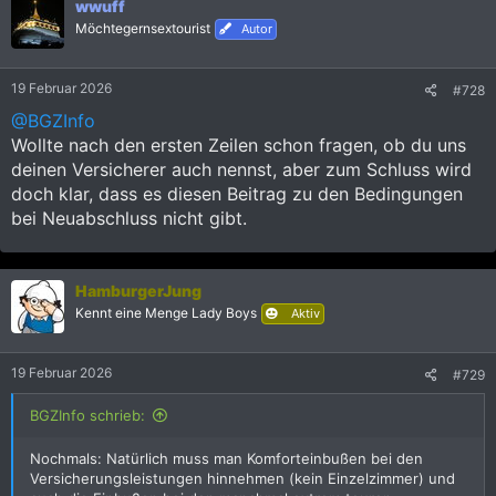
wwuff
e
Möchtegernsextourist
Autor
n
:
19 Februar 2026
#728
@BGZInfo
Wollte nach den ersten Zeilen schon fragen, ob du uns
deinen Versicherer auch nennst, aber zum Schluss wird
doch klar, dass es diesen Beitrag zu den Bedingungen
bei Neuabschluss nicht gibt.
HamburgerJung
Kennt eine Menge Lady Boys
Aktiv
19 Februar 2026
#729
BGZInfo schrieb:
Nochmals: Natürlich muss man Komforteinbußen bei den
Versicherungsleistungen hinnehmen (kein Einzelzimmer) und