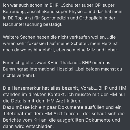
ich war auch schon im BHP....Schulter super OP, super
(Alterntiven?)
- Irgendwelche Tips worauf man achten sollte?
Betreuung, anschließend super Physio ...und das hat mein
- Hat jemand den EIndruck die 'verkaufen was geht' oder ob
in DE Top-Arzt für Sportmedizin und Orthopädie in der
die im Patienteninteresse behandeln?
Nachuntersuchung bestätigt.
- Erfahrungen ob die Reisekrankenkassen anstandslos
bezahlen?
Weitere Sachen haben die nicht verkaufen wollen, ..die
Danke
waren sehr fokussiert auf meine Schulter. mein Herz ist
noch da wo es hingehört, ebenso meine Milz und Leber..
Für mich gibt es zwei KH in Thailand... BHP oder das
Bumrungrad International Hospital ...bei beiden machst du
nichts verkehrt.
Die Hansemerkur hat alles bezahlt, Vorab....BHP und HM
standen im direkten Kontakt. Ich musste mit der HM nur
die Details mit dem HM Arzt klären.
Dazu müsse ich ein paar Dokumente ausfüllen und ein
Telefonat mit dem HM Arzt führen... der schaut sich die
Berichte vom KH an, die ausgefüllten Dokumente und
dann wird entschieden.