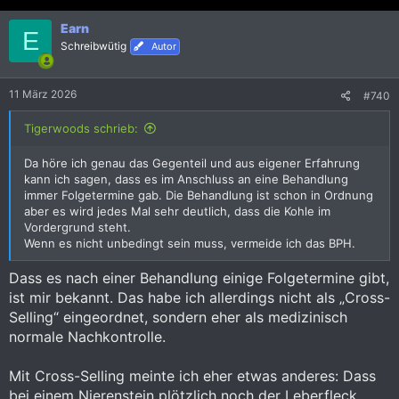
k
Earn
t
E
i
Schreibwütig
Autor
o
n
e
11 März 2026
#740
n
:
Tigerwoods schrieb:
Da höre ich genau das Gegenteil und aus eigener Erfahrung
kann ich sagen, dass es im Anschluss an eine Behandlung
immer Folgetermine gab. Die Behandlung ist schon in Ordnung
aber es wird jedes Mal sehr deutlich, dass die Kohle im
Vordergrund steht.
Wenn es nicht unbedingt sein muss, vermeide ich das BPH.
Dass es nach einer Behandlung einige Folgetermine gibt,
ist mir bekannt. Das habe ich allerdings nicht als „Cross-
Selling“ eingeordnet, sondern eher als medizinisch
normale Nachkontrolle.
Mit Cross-Selling meinte ich eher etwas anderes: Dass
bei einem Nierenstein plötzlich noch der Leberfleck