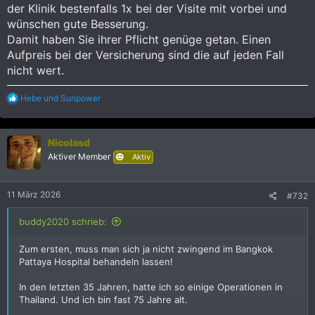
der Klinik bestenfalls 1x bei der Visite mit vorbei und
wünschen gute Besserung.
Damit haben Sie ihrer Pflicht genüge getan. Einen
Aufpreis bei der Versicherung sind die auf jeden Fall
nicht wert.
R
Hebe
und
Sunpower
e
a
k
Nicolasd
t
i
Aktiver Member
Aktiv
o
n
e
11 März 2026
#732
n
:
buddy2020 schrieb:
Zum ersten, muss man sich ja nicht zwingend im Bangkok
Pattaya Hospital behandeln lassen!
In den letzten 35 Jahren, hatte ich so einige Operationen in
Thailand. Und ich bin fast 75 Jahre alt.