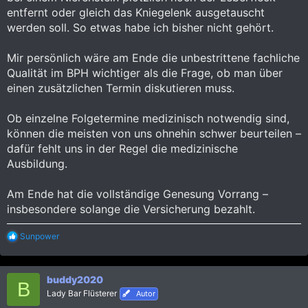
entfernt oder gleich das Kniegelenk ausgetauscht
werden soll. So etwas habe ich bisher nicht gehört.
Mir persönlich wäre am Ende die unbestrittene fachliche
Qualität im BPH wichtiger als die Frage, ob man über
einen zusätzlichen Termin diskutieren muss.
Ob einzelne Folgetermine medizinisch notwendig sind,
können die meisten von uns ohnehin schwer beurteilen –
dafür fehlt uns in der Regel die medizinische
Ausbildung.
Am Ende hat die vollständige Genesung Vorrang –
insbesondere solange die Versicherung bezahlt.
R
Sunpower
e
a
k
buddy2020
t
B
i
Lady Bar Flüsterer
Autor
o