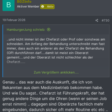
BGZInfo
t
B
i
Aktiver Member
Aktiv
o
n
e
19 Februar 2026
#730
n
:
HamburgerJung schrieb:
..und nicht immer ist der Chefarzt oder Prof oder sonstwas am
schneiden. Am Anfang der Behandlung unterschreibt man fast
immer, dass auch ein anderer als der Chefarzt die Behandlung
(OP) durchführen darf....damit ist meist ein Oberarzt
gemeint....und der Oberarzt ist nicht schlechter als der
Chefarzt.....
Gerade in Universitätsklinken haben die Chefärzte meist
Zum Vergrößern anklicken....
andere Aufgaben und lassen sich - sehr häufig - durch
Oberärzte vertreten
Genau .. das war auch die Auskunft, die ich von
Bekannten aus dem Medizinbetrieb bekommen habe.
Und wie Du sagst.. Chefarzt ist Führungskraft, der hat
genug andere Dinge um die Ohren (wenn er seinen Job
ernst nimmt) .. dagegen sind Oberärzte fachlich mehr
eingebunden, dadurch sicher oft mehr Routine etc etc ..