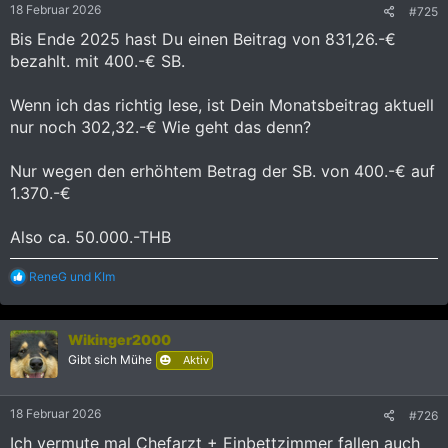
18 Februar 2026
#725
n
:
Bis Ende 2025 hast Du einen Beitrag von 831,26.-€
bezahlt. mit 400.-€ SB.
Wenn ich das richtig lese, ist Dein Monatsbeitrag aktuell
nur noch 302,32.-€ Wie geht das denn?
Nur wegen den erhöhtem Betrag der SB. von 400.-€ auf
1.370.-€
Also ca. 50.000.-THB
R
ReneG
und
KIm
e
a
k
Wikinger2000
t
i
Gibt sich Mühe
Aktiv
o
n
e
18 Februar 2026
#726
n
:
Ich vermute mal Chefarzt + Einbettzimmer fallen auch