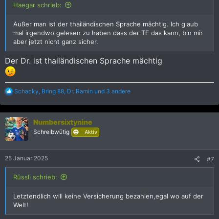
Haegar schrieb:
Außer man ist der thailändischen Sprache mächtig. Ich glaub
mal irgendwo gelesen zu haben dass der TE das kann, bin mir
aber jetzt nicht ganz sicher.
Der Dr. ist thailändischen Sprache mächtig
R
Schacky
,
Bring 88
,
Dr. Ramin
und 3 andere
e
a
k
Numbersixtynine
t
i
Schreibwütig
Aktiv
o
n
e
25 Januar 2025
#7
n
:
Rüssli schrieb:
Letztendlich will keine Versicherung bezahlen,egal wo auf der
Welt!