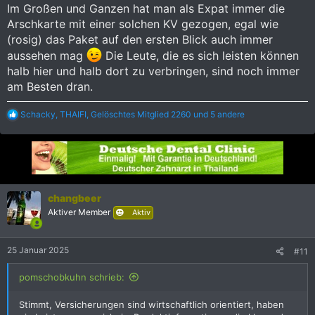
unbedingt der Fall ist.
:
Im Großen und Ganzen hat man als Expat immer die
Arschkarte mit einer solchen KV gezogen, egal wie
Das wissen natürlich auch die Versicherungen und versuchen
(rosig) das Paket auf den ersten Blick auch immer
sich mit allen möglichen Konstruktionen aus der
Verantwortung zu ziehen.
aussehen mag
Die Leute, die es sich leisten können
halb hier und halb dort zu verbringen, sind noch immer
Wer genau darauf achtet, wird feststellen, daß bei vielen
am Besten dran.
angebotenen Versicherungen irgendwo im Kleingedruckten
der Begriff „Gruppenversicherung“ erwähnt wird.
R
Schacky
,
THAIFI
,
Gelöschtes Mitglied 2260
und 5 andere
e
Diese Versicherungen sind legal und ursprünglich dafür
a
konzipiert worden, daß beispielsweise mittlere oder größere
k
Firmen ihre Angestellten zusätzlich oder gänzlich privat
t
versichern können.
i
o
Der Vorteil bei solchen Versicherungsverträgen, wo meines
n
changbeer
e
Wissens mindestens 20 Leute versichert sein müssen, ist der,
Aktiver Member
Aktiv
n
daß man meistens günstigere Konditionen bekommt, also
:
geringere Beiträge und außerdem steigen die Beiträge
lediglich nach dem Alter der einzelnen Versicherten und nach
25 Januar 2025
#11
den allgemeinen Kosten im Gesundheitswesen aber NICHT
durch Erkrankungen des Einzelnen, die absehen lassen, das
pomschobkuhn schrieb:
noch hohe Kosten auf die Versicherung zukommen werden.
Stimmt, Versicherungen sind wirtschaftlich orientiert, haben
Der
Versicherer
ist die Versicherungsgesellschaft, der