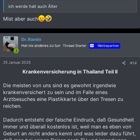
Versicherungsbedingungen steht, daß die BDAE einem im Falle
ich werde halt auch Älter
einer Kündigung einen ähnlichen Versicherungsvertrag
anbieten muss.
Mist aber auch
Tatsächlich stand damals in deren allgemeinen
Versicherungsbedingungen folgender Text:
Dr. Ramin
§2 Abs.4:
bei Beendigung des Gruppenversicherungsvertrags
Hat nix anderes zu tun
Thread Starter
Werbepartner
erhalten die versicherten Personen von dem Versicherer ein
Angebot auf Fortsetzung des Versicherungsschutzes
.
25 Januar 2025
#14
Anhang anzeigen 2059989
Krankenversicherung in Thailand Teil II
Damals unterstand die BDAE noch der Würzburger
Die meisten von uns sind es gewohnt irgendwie
Versicherung.
krankenversichert zu sein und im Falle eines
Arztbesuches eine Plastikkarte über den Tresen zu
Mittlerweile ist die Allianz der Versicherer, und die haben §2
reichen.
Abs. 4 mal eben nachkorrigiert und um den Nebensatz
ergänzt:
Dadurch entsteht der falsche Eindruck, daß Gesundheit
„
sofern dieser entsprechende Versicherungstarife anbietet
“
immer und überall kostenlos ist, weil man es eben von
Geburt an nicht anders kennt und was leider dazu führt,
Anhang anzeigen 2059988