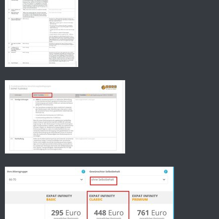
Aber bei einer Einzelperson, die sich für das Ausland
krankenversichern möchte, trifft diese Konstruktion nicht zu,
dennoch wird sie genutzt, um Krankenversicherungsverträge
abzuschließen und der Versicherte hat in der Regel gar keine
Ahnung, welche rechtlichen Folgen das nach sich zieht.
Bei diesen Gruppenversicherungen fällt außerdem auf, daß sie
immer nur für ein Jahr abgeschlossen werden. Zwar steht im
Vertrag nicht selten, daß die Versicherung stets
stillschweigend um ein Jahr verlängert wird, man muss sich
aber fragen, warum nicht gleich unbegrenzt und zu den
üblichen Versicherungsbedingungen.
Ganz einfach: bei Gruppenversicherungsverträgen kann der
Versicherer, der Versicherungsnehmer, aber auch der
Versicherte, die Verlängerung ohne Angabe weiterer Gründe
verweigern.
Im Gegensatz zu anderen Versicherungen gab es bei der
BDAE tatsächlich ein Extra Blatt mit der Bezeichnung:
„ Erläuterungen über die rechtlichen Besonderheiten einer
Gruppenversicherung“