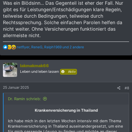
Was ein Blödsinn... Das Gegenteil ist eher der Fall. Nur
gibt es für Leistungen/Entschädigungen klare Regeln,
teilweise durch Bedingungen, teilweise durch
Rechtssprechung. Solche einfachen Parolen helfen da
nicht weiter. Ohne Versicherungen funktioniert das
allermeiste nicht.
R
netflyer
,
ReneG
,
Ralph1969
und 2 andere
e
a
k
lakmakmak66
t
i
Leben und leben lassen
Aktiv
o
n
e
25 Januar 2025
#8
n
:
Dr. Ramin schrieb:
Krankenversicherung in Thailand
Ich habe mich in den letzten Wochen intensiv mit dem Thema
Krankenversicherung in Thailand auseinandergesetzt, um eine
für mich passende Lösung zu finden und möchte an dieser