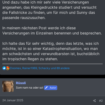
Und dazu habe ich mir sehr viele Versicherungen
angesehen, das Kleingedruckte studiert und versucht
die Fallstricke zu finden, um für mich und Sunny das
passende rauszusuchen.
In meinem nächsten Post werde ich diese
Versicherungen im Einzelnen benennen und besprechen.
Ich halte das für sehr wichtig, denn das letzte, was ich
möchte, ist in so einer Katastrophensituation, wo man
am schwächsten und verwundbarsten ist, buchstäblich
im tropischen Regen zu stehen.
R
Doomex
,
Rainer1969
,
Schacky
und 89 andere
e
a
k
Rüssli
t
i
Som nam na oder so!
Autor
o
n
e
24 Januar 2025
#2
n