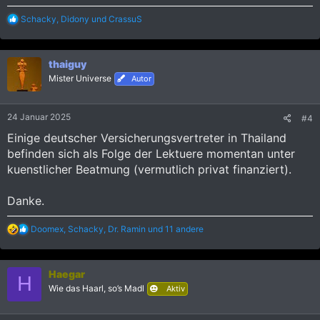
R
Schacky
,
Didony
und
CrassuS
e
a
k
thaiguy
t
i
Mister Universe
Autor
o
n
e
24 Januar 2025
#4
n
:
Einige deutscher Versicherungsvertreter in Thailand
befinden sich als Folge der Lektuere momentan unter
kuenstlicher Beatmung (vermutlich privat finanziert).
Danke.
R
Doomex
,
Schacky
,
Dr. Ramin
und 11 andere
e
a
k
Haegar
t
H
i
Wie das Haarl, so’s Madl
Aktiv
o
n
e