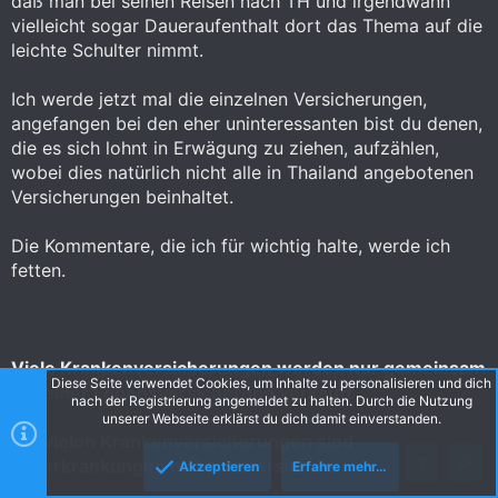
daß man bei seinen Reisen nach TH und irgendwann
vielleicht sogar Daueraufenthalt dort das Thema auf die
Oder anders gesagt, wenn die keinen entsprechenden Tarif
leichte Schulter nimmt.
haben, müssen die einen auch nicht weiter versichern.
Ich werde jetzt mal die einzelnen Versicherungen,
Ein Schelm, wer dabei Böses denkt.
angefangen bei den eher uninteressanten bist du denen,
Versteht mich nicht falsch, es geht mir hier nicht darum die
die es sich lohnt in Erwägung zu ziehen, aufzählen,
BDAE schlecht zu reden - im Gegenteil, ich halte sie nach wie
wobei dies natürlich nicht alle in Thailand angebotenen
vor für einen der besten Anbieter.
Versicherungen beinhaltet.
Nur sehen wir ja alle in welche Richtung sich unsere Welt
bewegt.
Die Kommentare, die ich für wichtig halte, werde ich
fetten.
Mir geht es auch gar nicht darum so eine
Vollkaskoversicherung zu finden, die einem jede Pickel
Behandlung voll erstattet.
Ich persönlich möchte in Thailand so gut es geht gegen
Viele Krankenversicherungen werden nur gemeinsam
Katastrophen abgesichert sein, die sich kostenmäßig sehr
Diese Seite verwendet Cookies, um Inhalte zu personalisieren und dich
mit einer Lebensversicherung verkauft
schnell hochschaukeln können, als da wären: schwerer Unfall,
nach der Registrierung angemeldet zu halten. Durch die Nutzung
schwere kardiovaskuläre Probleme oder Krebs.
unserer Webseite erklärst du dich damit einverstanden.
Bei vielen Krankenversicherungen sind
Und dazu habe ich mir sehr viele Versicherungen angesehen,
Vorerkrankungen nicht mitversichert
Akzeptieren
Erfahre mehr…
Oben
Unte
das Kleingedruckte studiert und versucht die Fallstricke zu
finden, um für mich und Sunny das passende rauszusuchen.