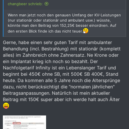
changbeer schrieb:
Bei Gruppenversicherungsverträgen ist diese Regelung außer
Wenn man jetzt noch den genauen Umfang der KV-Leistungen
Kraft gesetzt.
(nur stationär oder stationär und ambulant usw.) wüsste,
könnte man den Beitrag von 152,25€ besser einordnen. Auf
Der Gruppenversicherungsvertrag wird nämlich zwischen der
den ersten Blick finde ich das nicht teuer.
Versicherungsgesellschaft und der Firma geschlossen, die als
Versicherungsnehmer bezeichnet wird und die dann
Gerne, habe einen sehr guten Tarif mit ambulanter
Einzelverträge mit den Mitarbeitern schließt, den sog.
Behandlung (incl. Bestrahlung) mit stationär (komplett
Versicherten, und sich auch darum kümmern muss, daß
sämtliche Prämien rechtzeitig bezahlt und an die
alles) im Zahnbreich ohne Zahnersatz. Ne Krone oder
Versicherungsgesellschaft weitergegeben werden.
ein Implantat krieg ich noch so bezahlt. Der
Nachfolgetarif Infinity ist ein Lebenslanger Tarif und
Diese darf tatsächlich den Versicherungsvertrag mit dem
beginnt bei 450€ ohne SB, mit 500€ SB 400€, Stand
Versicherungsnehmer kündigen, da es sich hierbei nicht um
heute. Da kommen alle 5 Jahre noch die Altersprünge
eine Person handelt.
dazu, nicht berücksichtigt die "normalen jährlichen"
Und der Versicherungsnehmer darf wiederum den
Beitragsanpassungen. Natürlich ist mein aktueller
Versicherungsvertrag mit den einzelnen Mitarbeitern
Beitrag mit 150€ super aber ich werde halt auch Älter
beenden, da es sich um eine Firma oder ein Unternehmen
handelt und nicht um eine Versicherungsgesellschaft.
Das macht natürlich Sinn, wenn einzelne Mitarbeiter kündigen
oder ihnen gekündigt wird und man dann nicht auch noch
ewig lang deren Krankenversicherung bezahlen möchte.