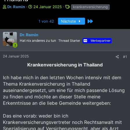
E
E
S
Dr. Ramin
24 Januar 2025
krankenversicherung
r
r
c
s
s
h
Letzte
1 von 42
Nächste
t
t
l
e
e
a
l
l
g
Dr. Ramin
l
l
w
Hat nix anderes zu tun
Thread Starter
Werbepartner
e
t
o
r
a
r
m
t
24 Januar 2025
#1
e
Krankenversicherung in Thailand
Ich habe mich in den letzten Wochen intensiv mit dem
Thema Krankenversicherung in Thailand
auseinandergesetzt, um eine für mich passende Lösung
zu finden und möchte an dieser Stelle meine
Erkenntnisse an die liebe Gemeinde weitergeben:
Das eine vorab: weder bin ich
Krankenversicherungsvertreter noch Rechtsanwalt mit
Spezialisierung auf Versicherungsrecht, aber als Arzt