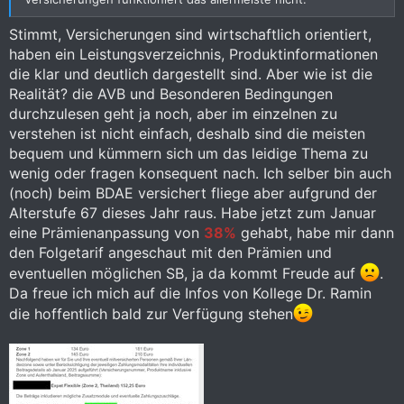
Kleingedruckte durchzulesen und alles, was man nicht auf
Anhieb versteht zu hinterfragen.
Stimmt, Versicherungen sind wirtschaftlich orientiert,
haben ein Leistungsverzeichnis, Produktinformationen
Eine falsche Scheu gegenüber dem allzu freundlichen
die klar und deutlich dargestellt sind. Aber wie ist die
Versicherungsvertreter ist völlig fehl am Platz, da dieser aller
Realität? die AVB und Besonderen Bedingungen
Wahrscheinlichkeit nicht anwesend sein wird, wenn die
durchzulesen geht ja noch, aber im einzelnen zu
vermeintlich perfekte Absicherung bis ans Lebensende
plötzlich in sich zusammenfällt wie ein Kartenhaus, am besten
verstehen ist nicht einfach, deshalb sind die meisten
dann, wenn man auf der Intensivstation liegt. Und selbst
bequem und kümmern sich um das leidige Thema zu
wenn, kann er einem auch nicht helfen.
wenig oder fragen konsequent nach. Ich selber bin auch
(noch) beim BDAE versichert fliege aber aufgrund der
Und ja, ich habe mir schon den einen oder anderen Vorschlag
von besagter Zunft unterbreiten lassen und wurde teilweise
Alterstufe 67 dieses Jahr raus. Habe jetzt zum Januar
wirklich falsch informiert, wobei ich mir bis heute nicht sicher
eine Prämienanpassung von
38%
gehabt, habe mir dann
bin, ob Absicht oder Unwissenheit dahinter steckten.
den Folgetarif angeschaut mit den Prämien und
eventuellen möglichen SB, ja da kommt Freude auf
.
Meine Situation ist die, daß ich seit über 30 Jahren bei einer
Da freue ich mich auf die Infos von Kollege Dr. Ramin
Deutschen privaten Krankenversicherung versichert bin, die
mittlerweile von der Generali übernommen wurde und meinen
die hoffentlich bald zur Verfügung stehen
Versicherungsvertrag sogar für den Fall der Verlegung des
Lebensmittelpunktes nach Thailand fortführen würden, aber
nur gegen einen Aufschlag von 50%, weil in Thailand ja alles
bekannterweise teurer ist !?!