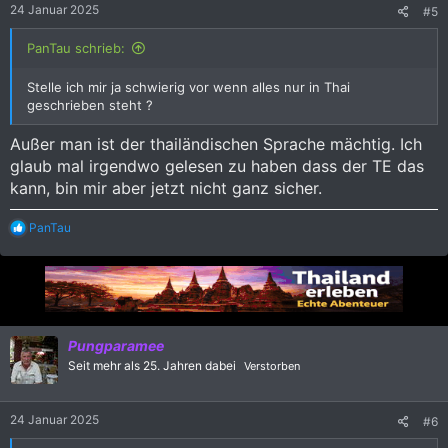
24 Januar 2025
#5
n
:
PanTau schrieb:
Stelle ich mir ja schwierig vor wenn alles nur in Thai
geschrieben steht ?
Außer man ist der thailändischen Sprache mächtig. Ich
glaub mal irgendwo gelesen zu haben dass der TE das
kann, bin mir aber jetzt nicht ganz sicher.
R
PanTau
e
a
k
t
i
o
n
Pungparamee
e
Seit mehr als 25. Jahren dabei
Verstorben
n
:
24 Januar 2025
#6