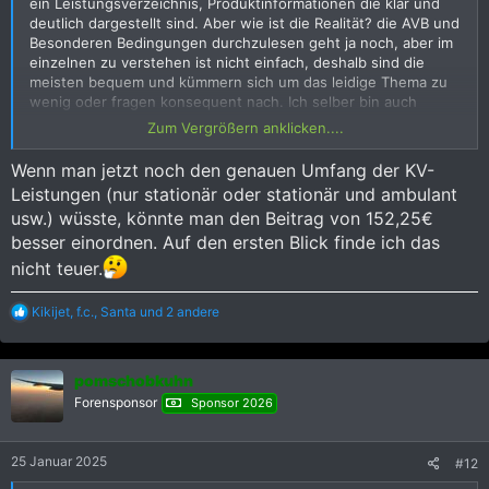
ein Leistungsverzeichnis, Produktinformationen die klar und
Versicherungsnehmer
ist die Firma, die für ihre Angestellten
deutlich dargestellt sind. Aber wie ist die Realität? die AVB und
solche Verträge abschließt und die
Versicherten
sind die
Besonderen Bedingungen durchzulesen geht ja noch, aber im
Mitarbeiter.
einzelnen zu verstehen ist nicht einfach, deshalb sind die
meisten bequem und kümmern sich um das leidige Thema zu
Und jetzt wird's lustig:
wenig oder fragen konsequent nach. Ich selber bin auch
(noch) beim BDAE versichert fliege aber aufgrund der
In Deutschland darf ein Versicherer per Gesetz den
Zum Vergrößern anklicken....
Alterstufe 67 dieses Jahr raus. Habe jetzt zum Januar eine
Versicherten nur bei schweren Verstößen kündigen, wie z.B.:
Prämienanpassung von
38%
gehabt, habe mir dann den
Wenn man jetzt noch den genauen Umfang der KV-
Folgetarif angeschaut mit den Prämien und eventuellen
- wenn die Versicherungsprämie über mehrere Monate nicht
Leistungen (nur stationär oder stationär und ambulant
gezahlt wurde
möglichen SB, ja da kommt Freude auf
. Da freue ich mich
usw.) wüsste, könnte man den Beitrag von 152,25€
auf die Infos von Kollege Dr. Ramin die hoffentlich bald zur
besser einordnen. Auf den ersten Blick finde ich das
- wenn man bei Abschluß des Versicherungsvertrages falsche
Verfügung stehen
Angaben bezüglich der Gesundheit gemacht hat
nicht teuer.
- Selbstbereicherung durch falsche Arztrechnungen
R
Kikijet
,
f.c.
,
Santa
und 2 andere
e
- Selbstbereicherung durch einreichen von Arztrechnungen
a
bei mehreren Versicherungsgesellschaften gleichzeitig
k
pomschobkuhn
t
i
Solange man also brav seine Versicherungsprämien bezahlt, ist
Forensponsor
Sponsor 2026
o
man quasi unkündbar und die Versicherung muss selbst
n
extrem kostenaufwendige Behandlungen bezahlen. Das gilt
e
natürlich auch für die gesetzliche Krankenversicherung.
25 Januar 2025
#12
n
: