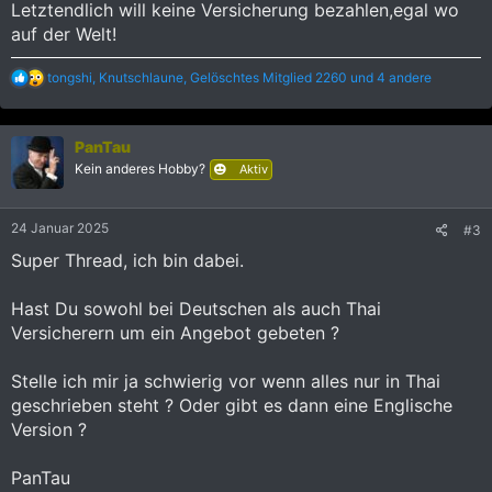
:
Letztendlich will keine Versicherung bezahlen,egal wo
auf der Welt!
R
tongshi
,
Knutschlaune
,
Gelöschtes Mitglied 2260
und 4 andere
e
a
k
PanTau
t
i
Kein anderes Hobby?
Aktiv
o
n
e
24 Januar 2025
#3
n
:
Super Thread, ich bin dabei.
Hast Du sowohl bei Deutschen als auch Thai
Versicherern um ein Angebot gebeten ?
Stelle ich mir ja schwierig vor wenn alles nur in Thai
geschrieben steht ? Oder gibt es dann eine Englische
Version ?
PanTau