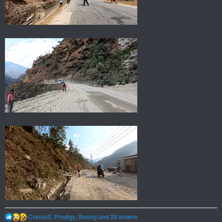
R
CrassuS
,
Prodigy
,
Bering
und 28 andere