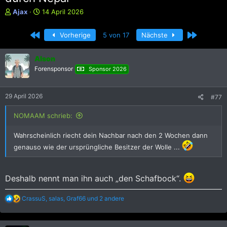
E
E
Ajax
14 April 2026
r
r
s
s
Erste
Letzte
Vorherige
5 von 17
Nächste
t
t
e
e
l
l
Alson
l
l
Forensponsor
Sponsor 2026
e
t
r
a
m
29 April 2026
#77
NOMAAM schrieb:
Wahrscheinlich riecht dein Nachbar nach den 2 Wochen dann
genauso wie der ursprüngliche Besitzer der Wolle ...
Deshalb nennt man ihn auch „den Schafbock“.
R
CrassuS
,
salas
,
Graf66
und 2 andere
e
a
k