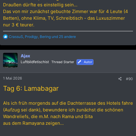
Draußen dürfte es einstellig sein...
Das von mir zunächst gebuchte Zimmer war für 4 Leute (4
Betten), ohne Klima, TV, Schreibtisch - das Luxuszimmer
nur 3 € teurer.
R
CrassuS
,
Prodigy
,
Bering
und 25 andere
e
a
k
Ajax
t
i
Luftbildfetischist
Thread Starter
Autor
o
n
e
1 Mai 2026
#90
n
:
Tag 6: Lamabagar
Als ich früh morgends auf die Dachterrasse des Hotels fahre
(Aufzug sei dank), bewundere ich zunächst die schönen
Wandreliefs, die m.M. nach Rama und Sita
aus dem Ramayana zeigen...