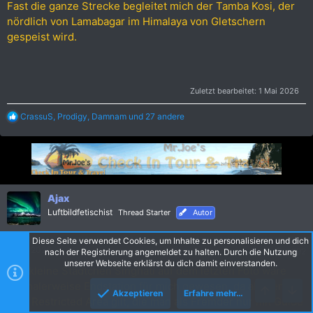
Fast die ganze Strecke begleitet mich der Tamba Kosi, der
nördlich von Lamabagar im Himalaya von Gletschern
gespeist wird.
Zuletzt bearbeitet:
1 Mai 2026
R
CrassuS
,
Prodigy
,
Damnam
und 27 andere
e
a
k
t
i
o
n
Ajax
e
Luftbildfetischist
Thread Starter
Autor
n
:
Diese Seite verwendet Cookies, um Inhalte zu personalisieren und dich
2 Mai 2026
#92
nach der Registrierung angemeldet zu halten. Durch die Nutzung
unserer Webseite erklärst du dich damit einverstanden.
Das kleine Städtchen Singhati auf dem letzten Foto wäre
normalerweise Endstation für mich gewesen, da ab hier
Akzeptieren
Erfahre mehr…
eine Restricted Area gilt, die man als Fremder nur mit Guide