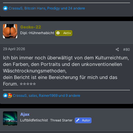
R
CrassuS
,
Bitcoin Hans
,
Prodigy
und 24 andere
e
a
k
Gecko-22
t
i
Dipl.-Hühnerhabicht
Aktiv
o
n
e
29 April 2026
#80
n
:
Ich bin immer noch überwältigt von dem Kulturreichtum,
den Farben, den Portraits und den unkonventionellen
Wäschtrocknungsmethoden,
dein Bericht ist eine Bereicherung für mich und das
Forum. ⭐️⭐️⭐️⭐️⭐️
R
CrassuS
,
salas
,
Rainer1969
und 9 andere
e
a
k
Ajax
t
i
Luftbildfetischist
Thread Starter
Autor
o
n