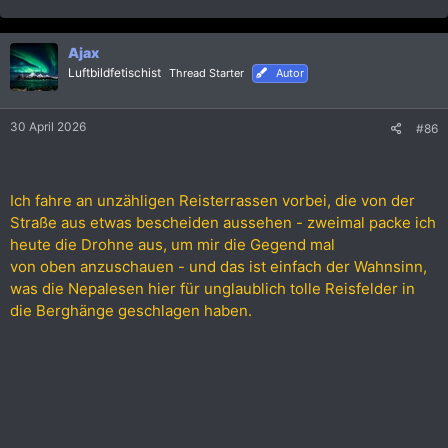
e
a
k
Ajax
t
i
Luftbildfetischist
Thread Starter
Autor
o
n
e
30 April 2026
#86
n
:
Ich fahre an unzähligen Reisterrassen vorbei, die von der
Straße aus etwas bescheiden aussehen - zweimal packe ich
heute die Drohne aus, um mir die Gegend mal
von oben anzuschauen - und das ist einfach der Wahnsinn,
was die Nepalesen hier für unglaublich tolle Reisfelder in
die Berghänge geschlagen haben.