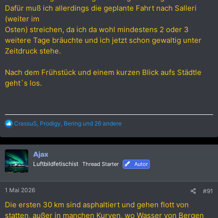
Dafür muß ich allerdings die geplante Fahrt nach Salleri
(weiter im
Osten) streichen, da ich da wohl mindestens 2 oder 3
weitere Tage bräuchte und ich jetzt schon gewaltig unter
Zeitdruck stehe.
Nach dem Frühstück und einem kurzen Blick aufs Städtle
geht`s los.
R
CrassuS
,
Prodigy
,
Bering
und 26 andere
e
a
k
Ajax
t
i
Luftbildfetischist
Thread Starter
Autor
o
n
e
1 Mai 2026
#91
n
:
Die ersten 30 km sind asphaltiert und gehen flott von
statten, außer in manchen Kurven, wo Wasser von Bergen