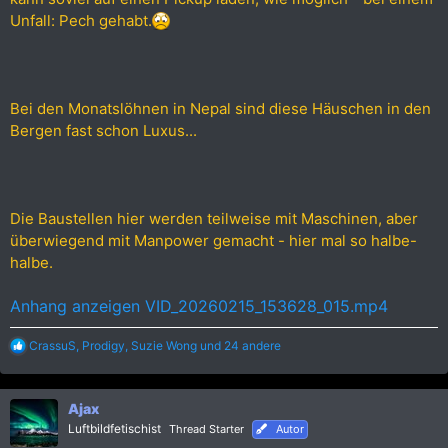
Unfall: Pech gehabt.
Bei den Monatslöhnen in Nepal sind diese Häuschen in den
Bergen fast schon Luxus...
Die Baustellen hier werden teilweise mit Maschinen, aber
überwiegend mit Manpower gemacht - hier mal so halbe-
halbe.
Anhang anzeigen VID_20260215_153628_015.mp4
R
CrassuS
,
Prodigy
,
Suzie Wong
und 24 andere
e
a
k
Ajax
t
i
Luftbildfetischist
Thread Starter
Autor
o