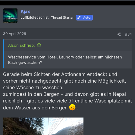
a
k
Ajax
t
i
Luftbildfetischist
Thread Starter
Autor
o
n
e
30 April 2026
#84
n
:
Alson schrieb:
Wäscheservice vom Hotel, Laundry oder selbst am nächsten
Bach gewaschen?
Gerade beim Sichten der Actioncam entdeckt und
vorher nicht nachgedacht: gibt noch eine Möglichkeit,
seine Wäsche zu waschen:
zumindest in den Bergen - und davon gibt es in Nepal
reichlich - gibt es viele viele öffentliche Waschplätze mit
dem Wasser aus den Bergen
.