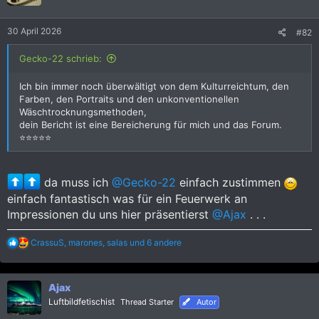
:
30 April 2026
#82
Gecko-22 schrieb:
Ich bin immer noch überwältigt von dem Kulturreichtum, den
Farben, den Portraits und den unkonventionellen
Wäschtrocknungsmethoden,
dein Bericht ist eine Bereicherung für mich und das Forum.
⭐️⭐️⭐️⭐️⭐️
da muss ich
@Gecko-22
einfach zustimmen
einfach fantastisch was für ein Feuerwerk an
Impressionen du uns hier präsentierst
@Ajax
. . .
R
CrassuS
,
marones
,
salas
und 6 andere
e
a
k
Ajax
t
i
Luftbildfetischist
Thread Starter
Autor
o