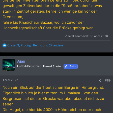
Die Berge hinten gehören bereits zu Tibet, durch den
gewaltigen Zeitverlust durch die "Straßenräuber" etwas
stark in Zeitnot geraten, kehre ich wenige km vor der
Grenze um,
fahre bis Khadichaur Bazaar, wo ich zuvor der
Hochzeitsgesellschaft über die Brücke gefolgt war.
Zuletzt bearbeitet:
30 April 2026
R
CrassuS
,
Prodigy
,
Bering
und 27 andere
e
a
k
Ajax
t
i
Luftbildfetischist
Thread Starter
Autor
o
n
e
1 Mai 2026
#89
n
:
Noch ein Blick auf die Tibetischen Berge im Hintergrund.
Eigentlich bin ich ja hier mitten im Himalaya - von den
Bergriesen auf dieser Strecke war aber absolut nichts zu
sehen.
Die Hügel, die hier bis 4000 m Höhe reichen oder noch