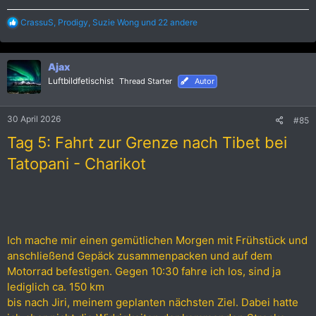
R
CrassuS
,
Prodigy
,
Suzie Wong
und 22 andere
e
a
k
Ajax
t
i
Luftbildfetischist
Thread Starter
Autor
o
n
e
30 April 2026
#85
n
:
Tag 5: Fahrt zur Grenze nach Tibet bei
Tatopani - Charikot
Ich mache mir einen gemütlichen Morgen mit Frühstück und
anschließend Gepäck zusammenpacken und auf dem
Motorrad befestigen. Gegen 10:30 fahre ich los, sind ja
lediglich ca. 150 km
bis nach Jiri, meinem geplanten nächsten Ziel. Dabei hatte