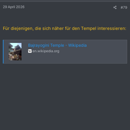
e
29 April 2026
#79
n
:
Für diejenigen, die sich näher für den Tempel interessieren:
Bajrayogini Temple - Wikipedia
en.wikipedia.org