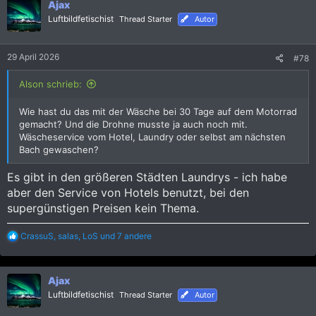
Ajax
t
i
Luftbildfetischist
Thread Starter
Autor
o
n
e
29 April 2026
#78
n
:
Alson schrieb:
Wie hast du das mit der Wäsche bei 30 Tage auf dem Motorrad
gemacht? Und die Drohne musste ja auch noch mit.
Wäscheservice vom Hotel, Laundry oder selbst am nächsten
Bach gewaschen?
Es gibt in den größeren Städten Laundrys - ich habe
aber den Service von Hotels benutzt, bei den
supergünstigen Preisen kein Thema.
R
CrassuS
,
salas
,
LoS
und 7 andere
e
a
k
Ajax
t
i
Luftbildfetischist
Thread Starter
Autor
o
n