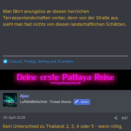
Man fährt anungslos an diesen herrlichen
Terrassenlandschaften vorbei, denn von der Straße aus
sieht man fast nichts von diesen landschaftlichen Schätzen.
R
CrassuS
,
Prodigy
,
Bering
und 25 andere
e
a
k
t
i
o
n
Ajax
e
Luftbildfetischist
Thread Starter
Autor
n
:
30 April 2026
#87
Kein Unterschied zu Thailand: 2, 3, 4 oder 5 - wenn nötig,