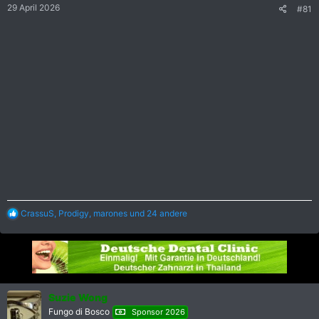
e
29 April 2026
#81
n
:
R
CrassuS
,
Prodigy
,
marones
und 24 andere
e
a
k
t
i
o
n
Suzie Wong
e
Fungo di Bosco
Sponsor 2026
n