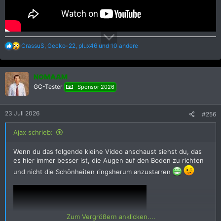
R
CrassuS
,
Gecko-22
,
plux46
und 10 andere
e
a
k
NOMAAM
t
i
GC-Tester
Sponsor 2026
o
n
e
23 Juli 2026
#256
n
:
Ajax schrieb:
Wenn du das folgende kleine Video anschaust siehst du, das
es hier immer besser ist, die Augen auf den Boden zu richten
und nicht die Schönheiten ringsherum anzustarren
Zum Vergrößern anklicken....