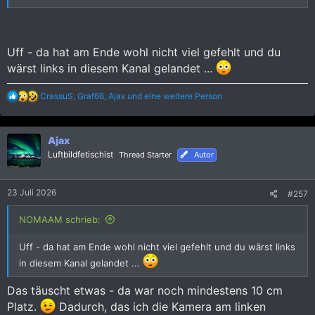
Uff - da hat am Ende wohl nicht viel gefehlt und du
wärst links in diesem Kanal gelandet ...
R
CrassuS
,
Graf66
,
Ajax
und eine weitere Person
e
a
k
Ajax
t
i
Luftbildfetischist
Thread Starter
Autor
o
n
e
23 Juli 2026
#257
n
:
NOMAAM schrieb:
Uff - da hat am Ende wohl nicht viel gefehlt und du wärst links
in diesem Kanal gelandet ...
Das täuscht etwas - da war noch mindestens 10 cm
Platz.
Dadurch, das ich die Kamera am linken