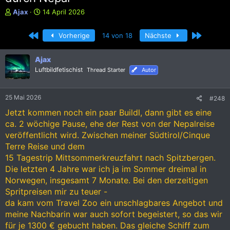
E
E
Ajax
14 April 2026
r
r
s
s
Erste
Letzte
Vorherige
14 von 18
Nächste
t
t
e
e
l
l
Ajax
l
l
Luftbildfetischist
Thread Starter
Autor
e
t
r
a
m
25 Mai 2026
#248
Jetzt kommen noch ein paar Buildl, dann gibt es eine
ca. 2 wöchige Pause, ehe der Rest von der Nepalreise
veröffentlicht wird. Zwischen meiner Südtirol/Cinque
Terre Reise und dem
15 Tagestrip Mittsommerkreuzfahrt nach Spitzbergen.
Die letzten 4 Jahre war ich ja im Sommer dreimal in
Norwegen, insgesamt 7 Monate. Bei den derzeitigen
Spritpreisen mir zu teuer -
da kam vom Travel Zoo ein unschlagbares Angebot und
meine Nachbarin war auch sofort begeistert, so das wir
für je 1300 € gebucht haben. Das gleiche Schiff zum