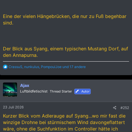
Eine der vielen Hängebrücken, die nur zu Fuß begehbar
sind.
Der Blick aus Syang, einem typischen Mustang Dorf, auf
den Annapurna.
R
CrassuS
,
nunkulus
,
PompouiJoe
und 17 andere
e
a
k
Ajax
t
i
Luftbildfetischist
Thread Starter
Autor
o
n
e
23 Juli 2026
#252
n
:
Kurzer Blick vom Adlerauge auf Syang...wo mir fast die
winzige Drohne bei stürmischem Wind davongeflattert
wäre, ohne die Suchfunktion im Controller hätte ich