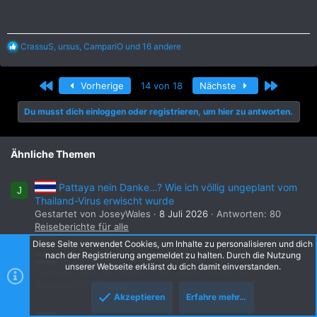
R
CrassuS
,
ursus
,
CampariO
und 16 andere
e
a
k
Erste
Letzte
Vorherige
14 von 18
Nächste
t
i
Du musst dich einloggen oder registrieren, um hier zu antworten.
o
n
e
n
Ähnliche Themen
:
Pattaya nein Danke…? Wie ich völlig ungeplant vom
J
Thailand-Virus erwischt wurde
Gestartet von JoseyWales
8 Juli 2026
Antworten: 80
Reiseberichte für alle
Diese Seite verwendet Cookies, um Inhalte zu personalisieren und dich
nach der Registrierung angemeldet zu halten. Durch die Nutzung
10 Tage Pattaya - die Sucht geht weiter
D
unserer Webseite erklärst du dich damit einverstanden.
Gestartet von dertobi84
1 Juli 2026
Antworten: 70
Reiseberichte für alle
Akzeptieren
Erfahre mehr…