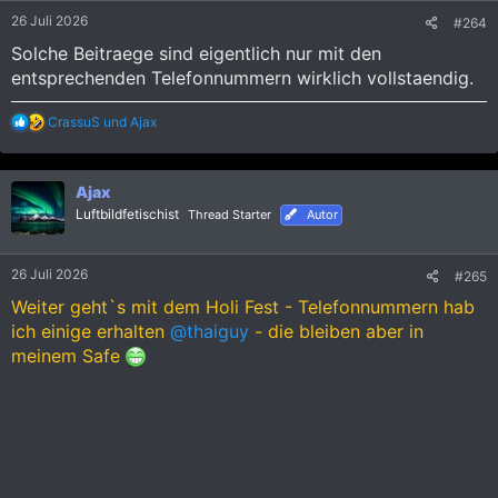
e
26 Juli 2026
#264
n
:
Solche Beitraege sind eigentlich nur mit den
entsprechenden Telefonnummern wirklich vollstaendig.
R
CrassuS
und
Ajax
e
a
k
Ajax
t
i
Luftbildfetischist
Thread Starter
Autor
o
n
e
26 Juli 2026
#265
n
:
Weiter geht`s mit dem Holi Fest - Telefonnummern hab
ich einige erhalten
@thaiguy
- die bleiben aber in
meinem Safe