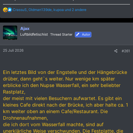
R
CrassuS
,
Oldman139de
,
kupoa
und 2 andere
e
a
k
Ajax
t
i
Luftbildfetischist
Thread Starter
Autor
o
n
e
25 Juli 2026
#261
n
:
Ein letztes Bild von der Engstelle und der Hängebrücke
drüber, dann geht`s weiter. Nur wenige km später
erblicke ich den Nupse Wasserfall, ein sehr beliebter
Rastplatz,
der meist mit vielen Besuchern aufwartet. Es gibt ein
kleines Cafe direkt nach der Brücke, ich aber halte ca. 1
km weiter oben an einem Cafe/Restaurant. Die
Drohnenaufnahmen,
die ich dort vom Wasserfall machte, sind auf
unerklärliche Weise verschwunden. Die Festplatte, die