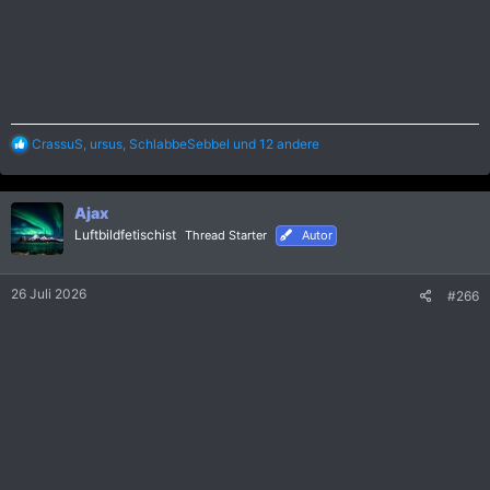
R
CrassuS
,
ursus
,
SchlabbeSebbel
und 12 andere
e
a
k
Ajax
t
i
Luftbildfetischist
Thread Starter
Autor
o
n
e
26 Juli 2026
#266
n
: