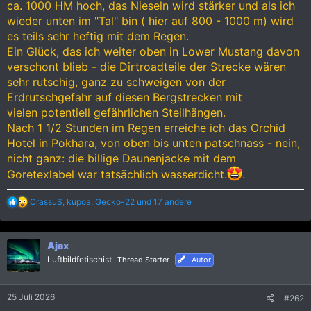
ca. 1000 HM hoch, das Nieseln wird stärker und als ich
wieder unten im "Tal" bin ( hier auf 800 - 1000 m) wird
es teils sehr heftig mit dem Regen.
Ein Glück, das ich weiter oben in Lower Mustang davon
verschont blieb - die Dirtroadteile der Strecke wären
sehr rutschig, ganz zu schweigen von der
Erdrutschgefahr auf diesen Bergstrecken mit
vielen potentiell gefährlichen Steilhängen.
Nach 1 1/2 Stunden im Regen erreiche ich das Orchid
Hotel in Pokhara, von oben bis unten patschnass - nein,
nicht ganz: die billige Daunenjacke mit dem
Goretexlabel war tatsächlich wasserdicht.
.
R
CrassuS
,
kupoa
,
Gecko-22
und 17 andere
e
a
k
Ajax
t
i
Luftbildfetischist
Thread Starter
Autor
o
n
e
25 Juli 2026
#262
n