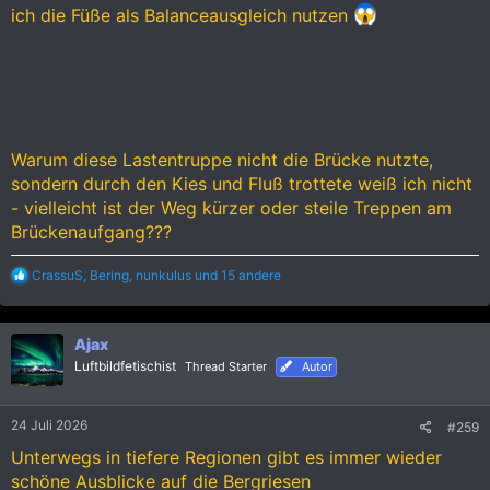
ich die Füße als Balanceausgleich nutzen
Warum diese Lastentruppe nicht die Brücke nutzte,
sondern durch den Kies und Fluß trottete weiß ich nicht
- vielleicht ist der Weg kürzer oder steile Treppen am
Brückenaufgang???
R
CrassuS
,
Bering
,
nunkulus
und 15 andere
e
a
k
Ajax
t
i
Luftbildfetischist
Thread Starter
Autor
o
n
e
24 Juli 2026
#259
n
:
Unterwegs in tiefere Regionen gibt es immer wieder
schöne Ausblicke auf die Bergriesen