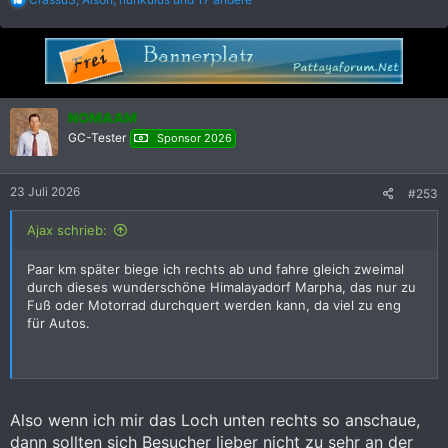
e
a
k
t
i
o
n
NOMAAM
e
GC-Tester
Sponsor 2026
n
:
23 Juli 2026
#253
Ajax schrieb:
Paar km später biege ich rechts ab und fahre gleich zweimal
durch dieses wunderschöne Himalayadorf Marpha, das nur zu
Fuß oder Motorrad durchquert werden kann, da viel zu eng
für Autos.
Also wenn ich mir das Loch unten rechts so anschaue,
dann sollten sich Besucher lieber nicht zu sehr an der