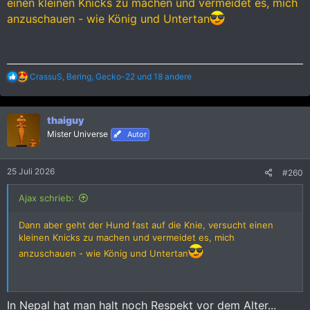
einen kleinen Knicks zu machen und vermeidet es, mich
anzuschauen - wie König und Untertan
R
CrassuS
,
Bering
,
Gecko-22
und 18 andere
e
a
k
thaiguy
t
i
Mister Universe
Autor
o
n
e
25 Juli 2026
#260
n
:
Ajax schrieb:
Dann aber geht der Hund fast auf die Knie, versucht einen
kleinen Knicks zu machen und vermeidet es, mich
anzuschauen - wie König und Untertan
In Nepal hat man halt noch Respekt vor dem Alter...