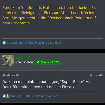
Zurück im Yacdonalds Hotel ist es bereits dunkel. Esse
noch eine Kleinigkeit, 1 Bier zum Abend und früh ins
Bett. Morgen steht ja die Rückkehr nach Pokhara auf
dem Programm.
R
CrassuS
,
franki
,
Gecko-22
und 22 andere
e
a
k
makar13
t
i
Forensponsor
Sponsor 2026
o
n
e
25 Mai 2026
#249
n
:
Da kann man einfach nur sagen, "Super Bilder" Vielen
Dank fürs mitnehmen und deinen Einsatz.
R
CrassuS
,
Graf66
,
Santa
und 5 andere
e
a