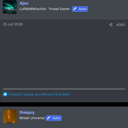
n
Ajax
e
Luftbildfetischist
Thread Starter
Autor
n
:
25 Juli 2026
#263
R
CrassuS
,
kupoa
,
plux46
und 16 andere
e
a
k
thaiguy
t
i
Mister Universe
Autor
o
n