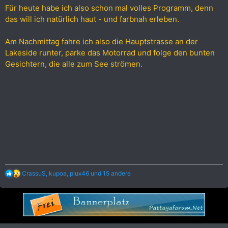
Für heute habe ich also schon mal volles Programm, denn
das will ich natürlich haut - und farbnah erleben.
Am Nachmittag fahre ich also die Hauptstrasse an der
Lakeside runter, parke das Motorrad und folge den bunten
Gesichtern, die alle zum See strömen.
R
CrassuS
,
kupoa
,
plux46
und 15 andere
e
a
k
t
i
o