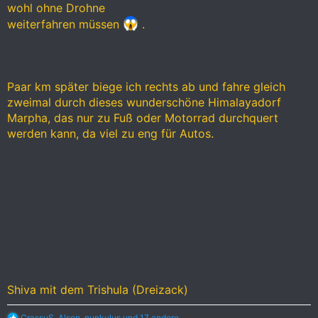
wohl ohne Drohne
weiterfahren müssen
.
Paar km später biege ich rechts ab und fahre gleich
zweimal durch dieses wunderschöne Himalayadorf
Marpha, das nur zu Fuß oder Motorrad durchquert
werden kann, da viel zu eng für Autos.
Shiva mit dem Trishula (Dreizack)
R
CrassuS
,
Alson
,
nunkulus
und 17 andere