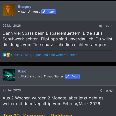
k
thaiguy
t
i
Mister Universe
Autor
o
n
e
26 Mai 2026
#250
n
:
Dann viel Spass beim Eisbaerenfuettern. Bitte auf's
Schuhwerk achten, Flipflops sind unverdaulich. Du willst
die Jungs vom Tierschutz sicherlich nicht veraergern.
R
CrassuS
,
Ajax
,
kupoa
und eine weitere Person
e
a
k
Ajax
t
i
Luftbildfetischist
Thread Starter
Autor
o
n
e
23 Juli 2026
#251
n
:
Aus 2 Wochen wurden 2 Monate, aber jetzt geht es
weiter mit dem Nepaltrip vom Februar/März 2026.