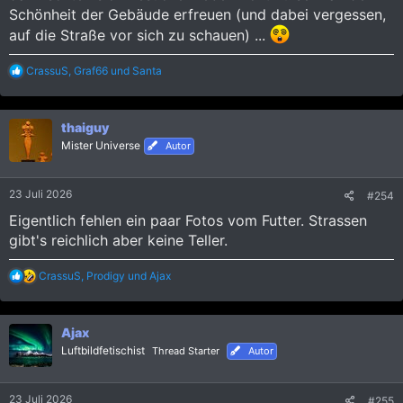
Schönheit der Gebäude erfreuen (und dabei vergessen,
auf die Straße vor sich zu schauen) ...
R
CrassuS
,
Graf66
und
Santa
e
a
k
thaiguy
t
i
Mister Universe
Autor
o
n
e
23 Juli 2026
#254
n
:
Eigentlich fehlen ein paar Fotos vom Futter. Strassen
gibt's reichlich aber keine Teller.
R
CrassuS
,
Prodigy
und
Ajax
e
a
k
Ajax
t
i
Luftbildfetischist
Thread Starter
Autor
o
n
e
23 Juli 2026
#255