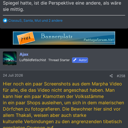
Spiegel hatte, ist die Perspektive eine andere, als wäre
sie mittig.
R
CrassuS
,
Santa
,
Mut
und 2 andere
e
a
k
t
i
o
n
Ajax
e
Luftbildfetischist
Thread Starter
Autor
n
:
24 Juli 2026
#258
Hier noch ein paar Screenshots aus dem Marpha Video
für alle, die das Video nicht angeschaut haben. Man
kann hier ein paar Klamotten der Volksstämme
in ein paar Shops ausleihen, um sich in dem malerischen
Dörfchen zu fotografieren. Die Bewohner hier sind vor
allem Thakali, weisen aber auch starke
kulturelle Verbindungen zu den angrenzenden tibetisch
geprägten Gruppen auf.