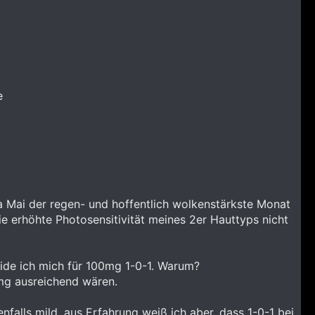
e
a Mai der regen- und hoffentlich wolkenstärkste Monat
die erhöhte Photosensitivität meines 2er Hauttyps nicht
ide ich mich für 100mg 1-0-1. Warum?
0mg ausreichend wären.
falls mild, aus Erfahrung weiß ich aber, dass 1-0-1 bei