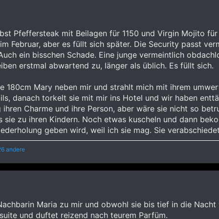
bst Pfeffersteak mit Beilagen für 1150 und Virgin Mojito für
m Februar, aber es füllt sich später. Die Security passt ver
uch ein bisschen Schade. Eine junge vermeintlich obdachlo
ben erstmal abwartend zu, länger als üblich. Es füllt sich.
die 180cm Mary neben mir und strahlt mich mit ihrem umwe
ls, danach torkelt sie mit mir ins Hotel und wir haben enttä
g ihren Charme und ihre Person, aber wäre sie nicht so bet
ie zu ihren Kindern. Noch etwas kuscheln und dann bekom
derholung geben wird, weil ich sie mag. Sie verabschiedet
6 andere
Nachbarin Maria zu mir und obwohl sie bis tief in die Nacht 
suite und duftet reizend nach teurem Parfüm.