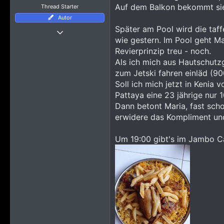
n
Auf dem Balkon bekommt sie 
Thread Starter
:
Autor
Thread Starter
Später am Pool wird die taf
18 August 2017
wie gestern. Im Pool geht Ma
338
Revierprinzip treu - noch.
Als ich mich aus Hautschutz
3.767
zum Jetski fahren einläd (90
1.745
Soll ich mich jetzt in Kenia 
Pattaya eine 23 jährige nur 
Dann betont Maria, fast scho
erwidere das Kompliment und
Um 19:00 gibt's im Jambo Ca