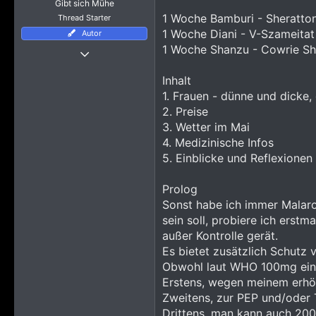
Gibt sich Mühe
1 Woche Bamburi - Sheratto
Thread Starter
1 Woche Diani - V-Szameitat
Autor
Thread Starter
1 Woche Shanzu - Cowrie Sh
18 August 2017
338
Inhalt
1. Frauen - dünne und dicke,
3.767
2. Preise
1.745
3. Wetter im Mai
4. Medizinische Infos
5. Einblicke und Reflexionen
Prolog
Sonst habe ich immer Malaro
sein soll, probiere ich erst
außer Kontrolle gerät.
Es bietet zusätzlich Schutz 
Obwohl laut WHO 100mg einma
Erstens, wegen meinem erhöh
Zweitens, zur PEP und/oder 
Drittens, man kann auch 200m