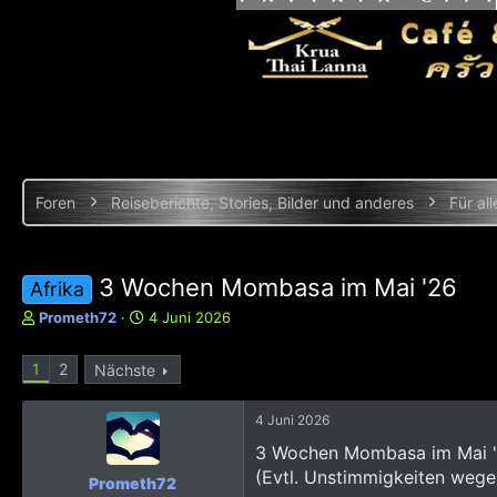
Foren
Reiseberichte, Stories, Bilder und anderes
Für all
3 Wochen Mombasa im Mai '26
Afrika
E
E
Prometh72
4 Juni 2026
r
r
s
s
1
2
Nächste
t
t
e
e
l
l
4 Juni 2026
l
l
3 Wochen Mombasa im Mai 
e
t
(Evtl. Unstimmigkeiten wege
r
a
Prometh72
m