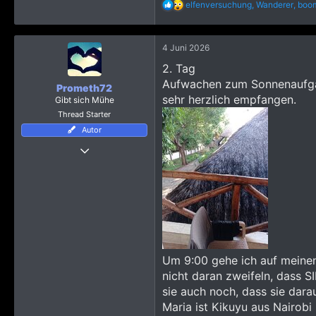
R
elfenversuchung
,
Wanderer
,
boo
e
a
k
4 Juni 2026
t
i
2. Tag
o
Aufwachen zum Sonnenaufgan
n
Prometh72
e
sehr herzlich empfangen.
Gibt sich Mühe
n
Thread Starter
:
Autor
Thread Starter
18 August 2017
338
3.767
1.745
Um 9:00 gehe ich auf meinen 
nicht daran zweifeln, dass S
sie auch noch, dass sie darau
Maria ist Kikuyu aus Nairobi