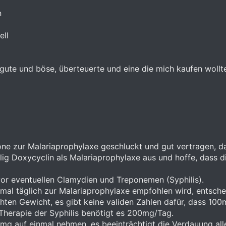
n
ell
 gute und böse, überteuerte und eine die mich kaufen wollt
ne zur Malariaprophylaxe geschluckt und gut vertragen, d
malig Doxycyclin als Malariaprophylaxe aus und hoffe, dass 
vor eventuellen Clamydien und Treponemen (Syphilis).
l täglich zur Malariaprophylaxe empfohlen wird, entsche
ten Gewicht, es gibt keine validen Zahlen dafür, dass 10
Therapie der Syphilis benötigt es 200mg/Tag.
g auf einmal nehmen, es beeinträchtigt die Verdauung allen