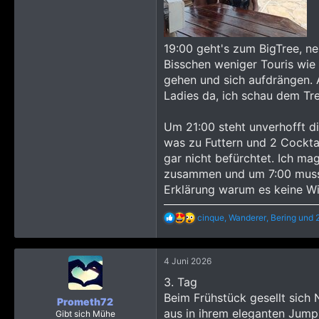
19:00 geht's zum BigTree, ne
Bisschen weniger Touris wie i
gehen und sich aufdrängen. A
Ladies da, ich schau dem Trei
Um 21:00 steht unverhofft 
was zu Futtern und 2 Cocktai
gar nicht befürchtet. Ich ma
zusammen und um 7:00 muss s
Erklärung warum es keine Wie
R
cinque
,
Wanderer
,
Bering
und 2
e
a
k
4 Juni 2026
t
i
3. Tag
o
Beim Frühstück gesellt sich 
n
Prometh72
e
aus in ihrem eleganten Jump
Gibt sich Mühe