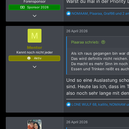
Warst du mal in der Priority
Forensponsor
Sponsor 2026
R
NOMAAM
,
Plaaraa
,
Graf66
und 2 a
21 Juni 2019
e
6.518
a
k
51.913
26 April 2026
t
M
4.315
i
o
Plaaraa schrieb:
n
Mentor
e
Kennt noch nicht jeder
Als ich raus gegangen bin war d
n
Aktiv
Das wird definitiv nicht reichen.
:
Da macht es mehr Sinn im noch 
10 November 2025
Essen und Trinken reißt es auch
30
165
Und so eine Auslastung scho
sind. Heute las ich, dass i
493
also noch sehr lange mit de
R
LONE WULF 68
,
kallitx
,
NOMAAM
u
e
a
k
26 April 2026
t
i