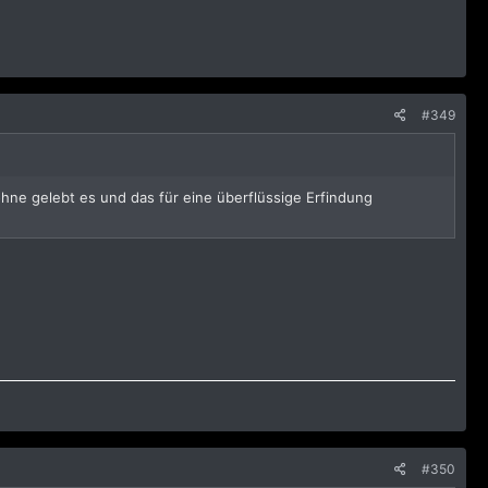
#349
g ohne gelebt es und das für eine überflüssige Erfindung
#350