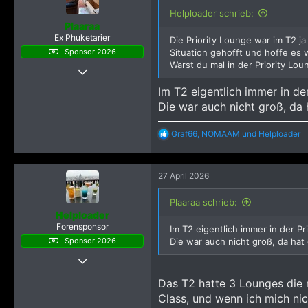
o
Helploader schrieb:
n
Plaaraa
e
Ex Phuketarier
Die Priority Lounge war im T2 ja
n
Sponsor 2026
Situation gehofft und hoffe es 
:
Warst du mal in der Priority Lo
19 Dezember 2022
921
Im T2 eigentlich immer in de
8.263
Die war auch nicht groß, da 
2.245
R
Graf66
,
NOMAAM
und
Helploader
e
a
k
27 April 2026
t
i
o
Plaaraa schrieb:
n
Helploader
e
Forensponsor
Im T2 eigentlich immer in der Pr
n
Sponsor 2026
Die war auch nicht groß, da hat 
:
21 Juni 2019
6.518
Das T2 hatte 3 Lounges die mi
51.913
Class, und wenn ich mich nic