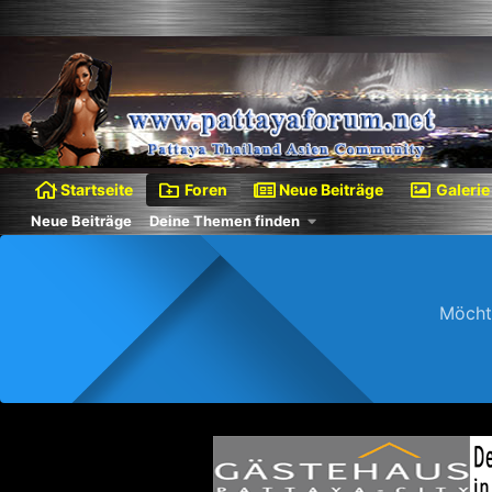
Startseite
Foren
Neue Beiträge
Galerie
Neue Beiträge
Deine Themen finden
Möcht