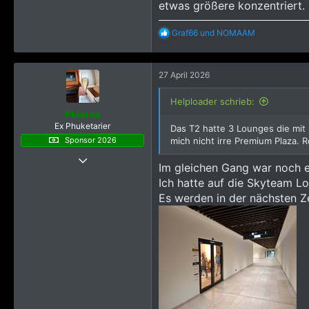
4.315
etwas größere konzentriert.
R
Graf66
und
NOMAAM
e
a
k
27 April 2026
t
i
o
Helploader schrieb:
n
Plaaraa
e
Ex Phuketarier
Das T2 hatte 3 Lounges die mit P
n
Sponsor 2026
mich nicht irre Premium Plaza. 
:
19 Dezember 2022
Im gleichen Gang war noch e
921
Ich hatte auf die Skyteam Lo
8.263
Es werden in der nächsten Z
2.245