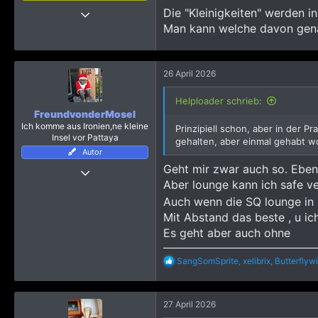
15 Oktober 2013
Die "Kleinigkeiten" werden in
Man kann welche davon genau
7.431
9.930
3.715
26 April 2026
60
Helploader schrieb:
FreundvonderMosel
Ich komme aus Ironien,ne kleine
Prinzipiell schon, aber in der P
Insel vor Pattaya
gehalten, aber einmal gehabt wol
Autor
Geht mir zwar auch so. Eben
24 März 2019
Aber lounge kann ich safe ve
4.113
Auch wenn die SQ lounge in
23.979
Mit Abstand das beste , u ic
4.115
Es geht aber auch ohne
Mein(e) Bericht(e)
https://www.pattayaforum.net/forums/threads/pattaya-dezember-januar-2021-und-ich-bin-mir-trotzdem-sicher-alles-richtig-gemacht-zu-haben.70641/
R
SangSomSprite
,
xelibrix
,
Butterflywi
e
a
k
27 April 2026
t
i