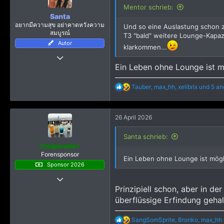
o
Mentor schrieb:
n
Santa
e
อยากมีความสุข อย่าคาดหวังความ
Und so eine Auslastung schon z
n
สมบูรณ์
T3 "bald" weitere Lounge-Kapaz
:
Autor
klarkommen...
7 März 2017
Ein Leben ohne Lounge ist 
10.785
94.383
R
Tauber
,
max_hh
,
xelibrix
und 5 an
4.915
e
a
k
26 April 2026
t
i
o
Santa schrieb:
n
Helploader
e
Forensponsor
Ein Leben ohne Lounge ist mög
n
Sponsor 2026
:
21 Juni 2019
Prinzipiell schon, aber in de
6.518
überflüssige Erfindung gehal
51.913
4.315
R
SangSomSprite
,
Bronko
,
max_hh