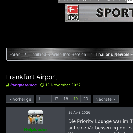
Foren
Thailand & Asien Info Bereich
Thailand Newbie 
Frankfurt Airport
E
E
Pungparamee
12 November 2022
r
r
s
s
1
…
17
18
19
20
Vorherige
Nächste
t
t
e
e
l
l
26 April 2026
l
l
Die Priority Lounge war im T2
e
t
auf eine Verbesserung der Si
r
a
Helploader
m