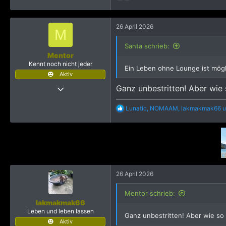
e
a
k
26 April 2026
t
M
i
o
Santa schrieb:
n
Mentor
e
Kennt noch nicht jeder
Ein Leben ohne Lounge ist mög
n
Aktiv
:
10 November 2025
Ganz unbestritten! Aber wie
30
R
Lunatic
,
NOMAAM
,
lakmakmak66
u
165
e
493
a
k
t
i
o
n
e
26 April 2026
n
:
Mentor schrieb:
lakmakmak66
Leben und leben lassen
Ganz unbestritten! Aber wie so
Aktiv