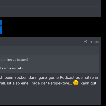
#1.184
l stehlen zu lassen?
nd einzusammeln.
e ich beim zocken dann ganz gerne Podcast oder sitze in
ll. Ist also eine Frage der Perspektive...
, kann gut