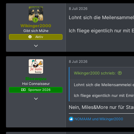
k
8 Juli 2026
t
i
Lohnt sich die Meilensammel
o
n
Wikinger2000
e
Ich fliege eigentlich nur mit
Gibt sich Mühe
n
Aktiv
:
23 Mai 2021
208
1.181
8 Juli 2026
993
Wikinger2000 schrieb:
Hamburg, Deutschland
Bloewquu
Hoi Connaisseur
Lohnt sich die Meilensammelei e
Sponsor 2026
Ich fliege eigentlich nur mit Em
22 Dezember 2023
685
Nein, Miles&More nur für Star
5.931
R
NOMAAM
und
Wikinger2000
1.695
e
a
k