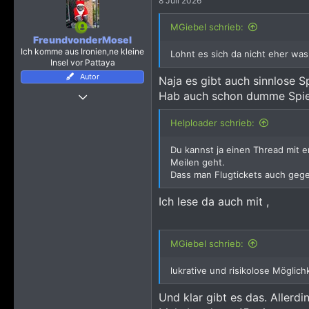
8 Juli 2026
t
i
o
MGiebel schrieb:
n
FreundvonderMosel
e
Ich komme aus Ironien,ne kleine
Lohnt es sich da nicht eher was 
n
Insel vor Pattaya
:
Autor
Naja es gibt auch sinnlose 
24 März 2019
Hab auch schon dumme Spiele
4.112
Helploader schrieb:
23.975
4.115
Du kannst ja einen Thread mit e
Mein(e) Bericht(e)
https://www.pattayaforum.net/forums/threads/pattaya-dezember-januar-2021-und-ich-bin-mir-trotzdem-sicher-alles-richtig-gemacht-zu-haben.70641/
Meilen geht.
Dass man Flugtickets auch gege
Ich lese da auch mit ,
MGiebel schrieb:
lukrative und risikolose Möglic
Und klar gibt es das. Allerd