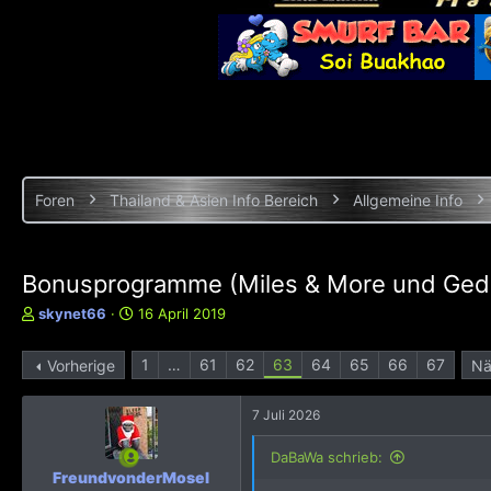
Foren
Thailand & Asien Info Bereich
Allgemeine Info
Bonusprogramme (Miles & More und Ged
E
E
skynet66
16 April 2019
r
r
s
s
1
…
61
62
63
64
65
66
67
Vorherige
Nä
t
t
e
e
l
l
7 Juli 2026
l
l
e
t
DaBaWa schrieb:
r
a
FreundvonderMosel
m