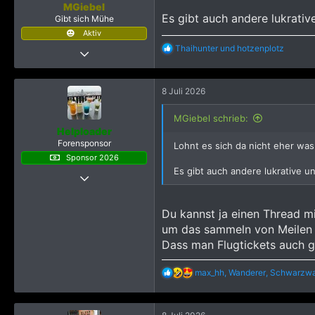
MGiebel
Es gibt auch andere lukrativ
Gibt sich Mühe
Aktiv
R
Thaihunter
und
hotzenplotz
27 Januar 2024
e
277
a
k
766
8 Juli 2026
t
773
i
o
MGiebel schrieb:
n
Helploader
e
Forensponsor
Lohnt es sich da nicht eher was 
n
Sponsor 2026
:
Es gibt auch andere lukrative u
21 Juni 2019
6.516
51.898
Du kannst ja einen Thread mi
4.315
um das sammeln von Meilen 
Dass man Flugtickets auch g
R
max_hh
,
Wanderer
,
Schwarzwa
e
a
k