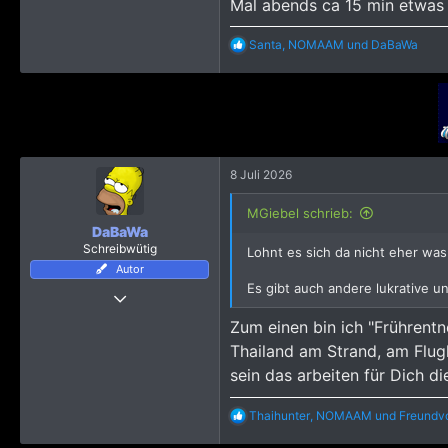
Mal abends ca 15 min etwas 
R
Santa
,
NOMAAM
und
DaBaWa
e
a
k
t
i
o
n
e
8 Juli 2026
n
:
MGiebel schrieb:
DaBaWa
Schreibwütig
Lohnt es sich da nicht eher was 
Autor
Es gibt auch andere lukrative u
25 Januar 2025
731
Zum einen bin ich "Frührentn
6.921
Thailand am Strand, am Flugha
1.795
sein das arbeiten für Dich d
R
Thaihunter
,
NOMAAM
und
Freundv
e
a