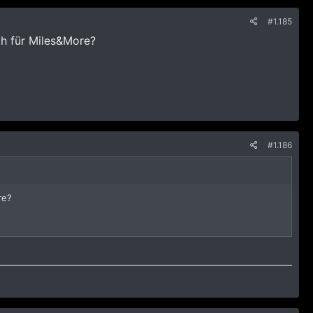
#1.185
ch für Miles&More?
#1.186
re?