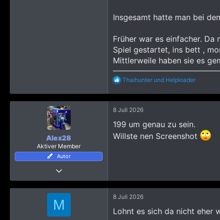
Insgesamt hatte man bei de
Früher war es einfacher. Da 
Spiel gestartet, ins bett , 
Mittlerweile haben sie es g
R
Thaihunter
und
Helploader
e
a
k
8 Juli 2026
t
i
199 um genau zu sein.
o
n
Willste nen Screenshot
Alex28
e
Aktiver Member
n
Autor
:
25 Januar 2017
156
1.298
8 Juli 2026
M
1.193
Lohnt es sich da nicht eher w
44