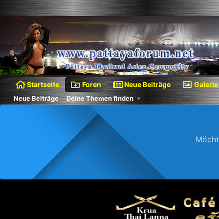
Startseite
Foren
Neue Beiträge
Galerie
Neue Beiträge
Deine Themen finden
Möcht