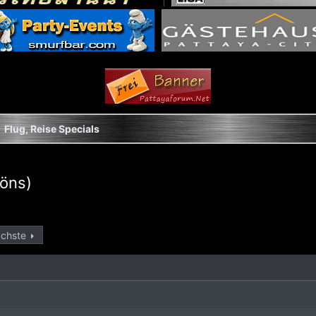
Flug, Reise Specials
öns)
chste