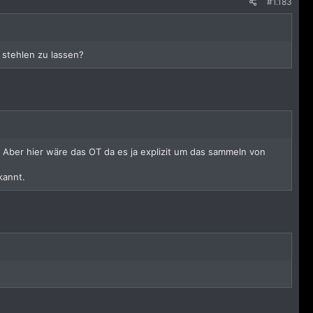
#1.183
l stehlen zu lassen?
. Aber hier wäre das OT da es ja explizit um das sammeln von
kannt.