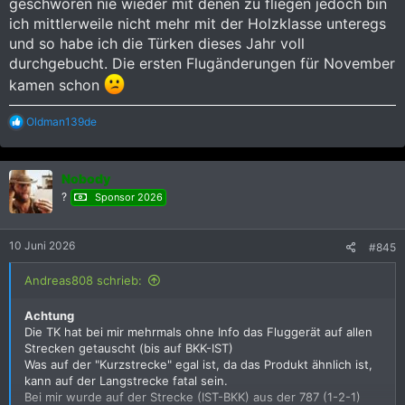
geschworen nie wieder mit denen zu fliegen jedoch bin
ich mittlerweile nicht mehr mit der Holzklasse unteregs
und so habe ich die Türken dieses Jahr voll
durchgebucht. Die ersten Flugänderungen für November
kamen schon
R
Oldman139de
e
a
k
Nobody
t
i
?
Sponsor 2026
o
n
e
10 Juni 2026
#845
n
:
Andreas808 schrieb:
Achtung
Die TK hat bei mir mehrmals ohne Info das Fluggerät auf allen
Strecken getauscht (bis auf BKK-IST)
Was auf der "Kurzstrecke" egal ist, da das Produkt ähnlich ist,
kann auf der Langstrecke fatal sein.
Bei mir wurde auf der Strecke (IST-BKK) aus der 787 (1-2-1)