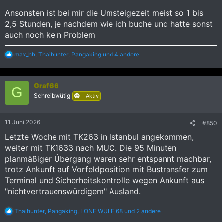
Ansonsten ist bei mir die Umsteigezeit meist so 1 bis
2,5 Stunden, je nachdem wie ich buche und hatte sonst
auch noch kein Problem
R
max_hh
,
Thaihunter
,
Pangaking
und 4 andere
e
a
k
Graf66
t
G
i
Schreibwütig
Aktiv
o
n
e
11 Juni 2026
#850
n
:
Letzte Woche mit TK263 in Istanbul angekommen,
weiter mit TK1633 nach MUC. Die 95 Minuten
planmäßiger Übergang waren sehr entspannt machbar,
trotz Ankunft auf Vorfeldposition mit Bustransfer zum
Terminal und Sicherheitskontrolle wegen Ankunft aus
"nichtvertrauenswürdigem" Ausland.
R
Thaihunter
,
Pangaking
,
LONE WULF 68
und 2 andere
e