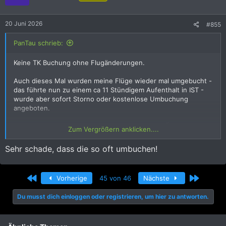
o
n
e
20 Juni 2026
#855
n
:
PanTau schrieb:
Keine TK Buchung ohne Flugänderungen.
Auch dieses Mal wurden meine Flüge wieder mal umgebucht -
das führte nun zu einem ca 11 Stündigem Aufenthalt in IST -
wurde aber sofort Storno oder kostenlose Umbuchung
angeboten.
Ich konnte sogar den Hinflug, welcher keinerlei Änderungen
Zum Vergrößern anklicken....
hatte mit umbuchen - alles ohne Kosten.
Sehr schade, dass die so oft umbuchen!
Storno war auf Grund der enorm angezogenen Preise der
Mitbewerber keine Alternative.
Erste
Letzte
Vorherige
45 von 46
Nächste
Man muss nur als Alter Sack aufpassen das man auch den
richtigen Flug anklickt 555555.
Du musst dich einloggen oder registrieren, um hier zu antworten.
Und Gott sei Dank hatte ich noch keine Sitzplätze reserviert.
Trotzdem für Leute, welche berufstätig sind und halt auf die