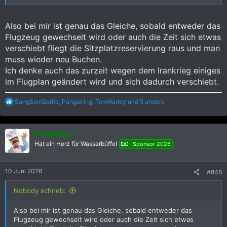
Hatte sowas schonmal jemand? Was ist da schiefgelaufen?
Also bei mir ist genau das Gleiche, sobald entweder das
Flugzeug gewechselt wird oder auch die Zeit sich etwas
verschiebt fliegt die Sitzplatzreservierung raus und man
muss wieder neu Buchen.
Ich denke auch das zurzeit wegen dem Irankrieg einiges
im Flugplan geändert wird und sich dadurch verschiebt.
R
SangSomSprite
,
Pangaking
,
TomHarley
und 5 andere
e
a
k
Pangaking
t
i
Hat ein Herz für Wasserbüffel
Sponsor 2026
o
n
e
10 Juni 2026
#846
n
:
Nobody schrieb:
Also bei mir ist genau das Gleiche, sobald entweder das
Flugzeug gewechselt wird oder auch die Zeit sich etwas