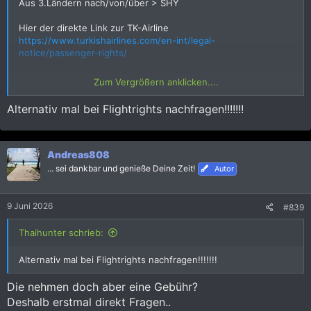
Aus 3.Ländern nach/von/über > SHY
Hier der direkte Link zur TK-Airline
https://www.turkishairlines.com/en-int/legal-
notice/passenger-rights/
Aus dem Vielfliegerforum:
Zum Vergrößern anklicken....
"Man kann direkt bei TK reklamieren, die sind sehr
Kundenorientiert und zahlen auch schnell."
Alternativ mal bei Flightrights nachfragen!!!!!!!
Andreas808
... sei dankbar und genieße Deine Zeit!
Autor
9 Juni 2026
#839
Thaihunter schrieb:
Alternativ mal bei Flightrights nachfragen!!!!!!!
Die nehmen doch aber eine Gebühr?
Deshalb erstmal direkt Fragen..