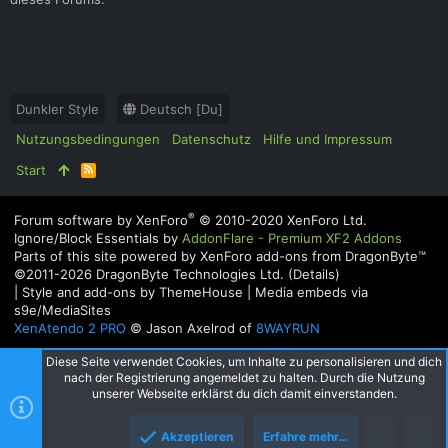
Dunkler Style
Deutsch [Du]
Nutzungsbedingungen
Datenschutz
Hilfe und Impressum
Start
R
S
S
®
Forum software by XenForo
© 2010-2020 XenForo Ltd.
Ignore/Block Essentials by
AddonFlare - Premium XF2 Addons
Parts of this site powered by
XenForo add-ons from DragonByte™
©2011-2026
DragonByte Technologies Ltd.
(
Details
)
|
Style and add-ons by ThemeHouse
|
Media embeds via
s9e/MediaSites
XenAtendo 2 PRO
© Jason Axelrod of
8WAYRUN
Diese Seite verwendet Cookies, um Inhalte zu personalisieren und dich
nach der Registrierung angemeldet zu halten. Durch die Nutzung
unserer Webseite erklärst du dich damit einverstanden.
Akzeptieren
Erfahre mehr…
Oben
Unte