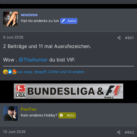
wumme
Hat nix anderes zu tun
Autor
9 Juni 2026
#841
2 Beiträge und 11 mal Ausrufezeichen.
Wow .
@Thaihunter
du bist VIP.
R
soi-easy
,
dropoff
,
Critter
und 14 andere
e
a
k
t
i
o
n
PanTau
e
Kein anderes Hobby?
n
Aktiv
:
10 Juni 2026
#842