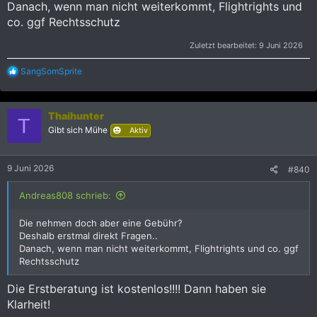
Danach, wenn man nicht weiterkommt, Flightrights und
co. ggf Rechtsschutz
Zuletzt bearbeitet:
9 Juni 2026
R
SangSomSprite
e
a
k
Thaihunter
t
T
i
Gibt sich Mühe
Aktiv
o
n
e
9 Juni 2026
#840
n
:
Andreas808 schrieb:
Die nehmen doch aber eine Gebühr?
Deshalb erstmal direkt Fragen..
Danach, wenn man nicht weiterkommt, Flightrights und co. ggf
Rechtsschutz
Die Erstberatung ist kostenlos!!!! Dann haben sie
Klarheit!