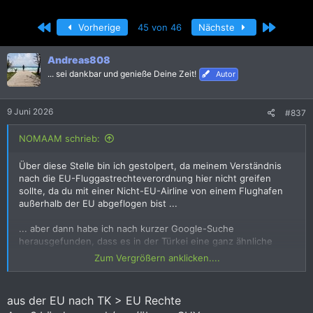
r
r
s
s
Erste
Letzte
Vorherige
45 von 46
Nächste
t
t
e
e
l
l
Andreas808
l
l
... sei dankbar und genieße Deine Zeit!
Autor
e
t
r
a
m
9 Juni 2026
#837
NOMAAM schrieb:
Über diese Stelle bin ich gestolpert, da meinem Verständnis
nach die EU-Fluggastrechteverordnung hier nicht greifen
sollte, da du mit einer Nicht-EU-Airline von einem Flughafen
außerhalb der EU abgeflogen bist ...
... aber dann habe ich nach kurzer Google-Suche
herausgefunden, dass es in der Türkei eine ganz ähnliche
Verordnung gibt:
Zum Vergrößern anklicken....
Fluggastrechte Türkei – Entschädigung bei Verspätung, Annullierung | AirHelp
aus der EU nach TK > EU Rechte
Ihre Rechte bei Flugausfall, Verspätung oder