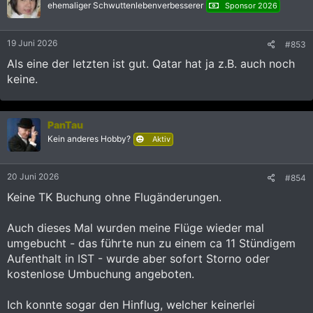
i
ehemaliger Schwuttenlebenverbesserer
Sponsor 2026
o
n
e
19 Juni 2026
#853
n
:
Als eine der letzten ist gut. Qatar hat ja z.B. auch noch
keine.
PanTau
Kein anderes Hobby?
Aktiv
20 Juni 2026
#854
Keine TK Buchung ohne Flugänderungen.
Auch dieses Mal wurden meine Flüge wieder mal
umgebucht - das führte nun zu einem ca 11 Stündigem
Aufenthalt in IST - wurde aber sofort Storno oder
kostenlose Umbuchung angeboten.
Ich konnte sogar den Hinflug, welcher keinerlei