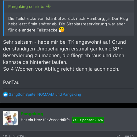
Pangaking schrieb:
Die Teilstrecke von Istanbul zurück nach Hamburg, ja. Der Flug
hebt jetzt 5min später ab. Die Sitzplatzreservierung war aber
für die andere Teilstrecke
Sehr seltsam - habe mir bei TK angewöhnt auf Grund
der ständigen Umbuchungen erstmal gar keine SP -
Reservierung zu machen, die fliegt eh raus und dann
kannste da hinterher laufen.
So 4 Wochen vor Abflug reicht dann ja auch noch.
PanTau
R
SangSomSprite
,
NOMAAM
und
Pangaking
e
a
k
Pangaking
t
i
Hat ein Herz für Wasserbüffel
Sponsor 2026
o
n
e
10 Juni 2026
#843