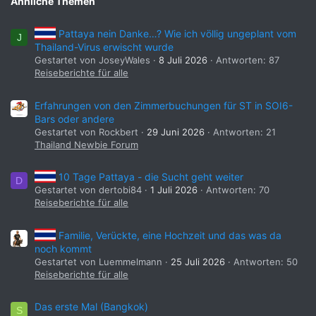
Ähnliche Themen
gebuchten Tqge angewiesen wären sehr ärgerlich.
Pattaya nein Danke…? Wie ich völlig ungeplant vom
J
PanTau
Thailand-Virus erwischt wurde
Gestartet von JoseyWales
8 Juli 2026
Antworten: 87
Reiseberichte für alle
Erfahrungen von den Zimmerbuchungen für ST in SOI6-
Bars oder andere
Gestartet von Rockbert
29 Juni 2026
Antworten: 21
Thailand Newbie Forum
10 Tage Pattaya - die Sucht geht weiter
D
Gestartet von dertobi84
1 Juli 2026
Antworten: 70
Reiseberichte für alle
Familie, Verückte, eine Hochzeit und das was da
noch kommt
Gestartet von Luemmelmann
25 Juli 2026
Antworten: 50
Reiseberichte für alle
Das erste Mal (Bangkok)
S