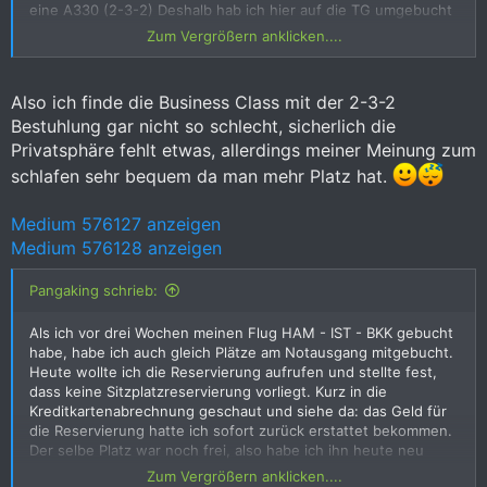
eine A330 (2-3-2) Deshalb hab ich hier auf die TG umgebucht
Zum Vergrößern anklicken....
Also immer mal in seinen Flugplan reinschauen da keine Info
dazu seitens der TK erfolgt
Also ich finde die Business Class mit der 2-3-2
Bestuhlung gar nicht so schlecht, sicherlich die
Privatsphäre fehlt etwas, allerdings meiner Meinung zum
schlafen sehr bequem da man mehr Platz hat.
Medium 576127 anzeigen
Medium 576128 anzeigen
Pangaking schrieb:
Als ich vor drei Wochen meinen Flug HAM - IST - BKK gebucht
habe, habe ich auch gleich Plätze am Notausgang mitgebucht.
Heute wollte ich die Reservierung aufrufen und stellte fest,
dass keine Sitzplatzreservierung vorliegt. Kurz in die
Kreditkartenabrechnung geschaut und siehe da: das Geld für
die Reservierung hatte ich sofort zurück erstattet bekommen.
Der selbe Platz war noch frei, also habe ich ihn heute neu
gebucht.
Zum Vergrößern anklicken....