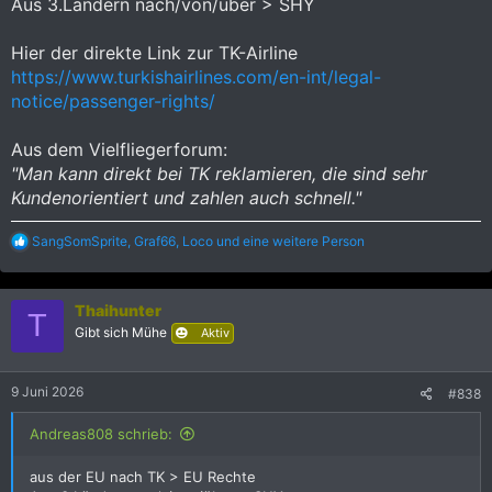
Aus 3.Ländern nach/von/über > SHY
Nichtbeförderung in der Türkei. Jetzt Entschädigung
nach SHY PASSENGER prüfen. Bis zu 600 € in
Türkischer Lira.
Hier der direkte Link zur TK-Airline
www.airhelp.de
https://www.turkishairlines.com/en-int/legal-
notice/passenger-rights/
Sorry für OT, aber diese Info ist vielleicht interessant für
Aus dem Vielfliegerforum:
Passagiere, die in einem ähnlichen Fall nicht bereits proaktiv
"Man kann direkt bei TK reklamieren, die sind sehr
einen solchen Zettel ausgehändigt bekommen haben und im
Kundenorientiert und zahlen auch schnell."
Nachgang ihre Rechte durchsetzen möchten.
R
SangSomSprite
,
Graf66
,
Loco
und eine weitere Person
e
a
k
Thaihunter
t
T
i
Gibt sich Mühe
Aktiv
o
n
e
9 Juni 2026
#838
n
:
Andreas808 schrieb:
aus der EU nach TK > EU Rechte