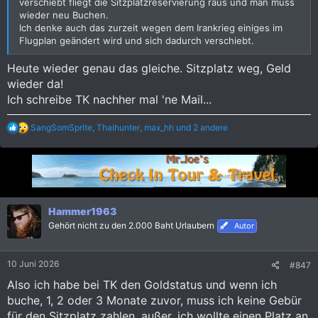
verschiebt fliegt die Sitzplatzreservierung raus und man muss
wieder neu Buchen.
Ich denke auch das zurzeit wegen dem Irankrieg einiges im
Flugplan geändert wird und sich dadurch verschiebt.
Heute wieder genau das gleiche. Sitzplatz weg, Geld
wieder da!
Ich schreibe TK nachher mal 'ne Mail...
R
SangSomSprite
,
Thaihunter
,
max_hh
und 2 andere
e
a
k
t
i
o
n
Hammer1963
e
Gehört nicht zu den 2.000 Baht Urlaubern
Autor
n
:
10 Juni 2026
#847
Also ich habe bei TK den Goldstatus und wenn ich
buche, 1, 2 oder 3 Monate zuvor, muss ich keine Gebür
für den Sitzplatz zahlen, außer, ich wollte einen Platz an