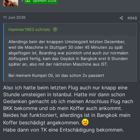
?
Sponsor 2026
o
n
e
11 Juni 2026
#848
n
:
Hammer1963 schrieb:
Allerdings bein der knappen Umsteigzeit letzten Dezember,
weil die Maschine in Stuttgart 30 oder 45 Minuten zu spät
abgeflogen ist, Boarding war pünklich und auch zur normalen
Abflugzeit fertig, kam das Gepäck in Bangkok erst 6 Stunden
später an, also mit der nächsten Maschine aus IST.
Bei meinem Kumpel Oli, ist das schon 2x passiert
Also ich hatte beim letzten Flug auch nur knapp eine
Stunde umsteigen in Istanbul. Hatte mir dann schon
Gedanken gemacht ob ich meinen Anschluss Flug nach
BKK bekomme und ob mein Koffer auch ankommt.
Beides hat funktioniert, allerdings ist in Bangkok mein
Koffer beschädigt angekommen.
Habe dann von TK eine Entschädigung bekommen.