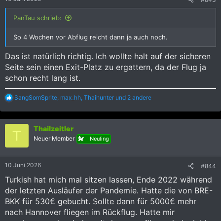
n
:
PanTau schrieb:
So 4 Wochen vor Abflug reicht dann ja auch noch.
Das ist natürlich richtig. Ich wollte halt auf der sicheren
Seite sein einen Exit-Platz zu ergattern, da der Flug ja
schon recht lang ist.
R
SangSomSprite
,
max_hh
,
Thaihunter
und 2 andere
e
a
k
Thailzeitler
t
T
i
Neuer Member
Neuling
o
n
e
10 Juni 2026
#844
n
:
Turkish hat mich mal sitzen lassen, Ende 2022 während
der letzten Ausläufer der Pandemie. Hatte die von BRE-
BKK für 530€ gebucht. Sollte dann für 5000€ mehr
nach Hannover fliegen im Rückflug. Hatte mir