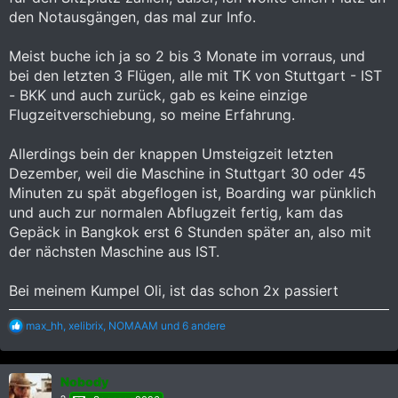
den Notausgängen, das mal zur Info.
Meist buche ich ja so 2 bis 3 Monate im vorraus, und
bei den letzten 3 Flügen, alle mit TK von Stuttgart - IST
- BKK und auch zurück, gab es keine einzige
Flugzeitverschiebung, so meine Erfahrung.
Allerdings bein der knappen Umsteigzeit letzten
Dezember, weil die Maschine in Stuttgart 30 oder 45
Minuten zu spät abgeflogen ist, Boarding war pünklich
und auch zur normalen Abflugzeit fertig, kam das
Gepäck in Bangkok erst 6 Stunden später an, also mit
der nächsten Maschine aus IST.
Bei meinem Kumpel Oli, ist das schon 2x passiert
R
max_hh
,
xelibrix
,
NOMAAM
und 6 andere
e
a
k
Nobody
t
i