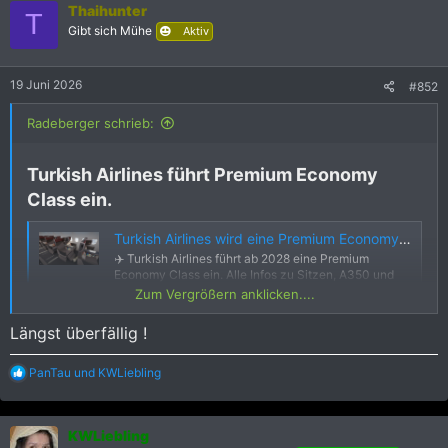
Thaihunter
e
T
Gibt sich Mühe
n
Aktiv
:
19 Juni 2026
#852
Radeberger schrieb:
Turkish Airlines führt Premium Economy
Class ein.​
Turkish Airlines wird eine Premium Economy Class einführen - Frankfurtflyer.de
✈️ Turkish Airlines führt ab 2028 eine Premium
Economy Class ein. Alle Infos zu Sitzen, A350 und
den Plänen der Airline.
Zum Vergrößern anklicken....
frankfurtflyer.de
Längst überfällig !
R
PanTau
und
KWLiebling
e
a
k
KWLiebling
t