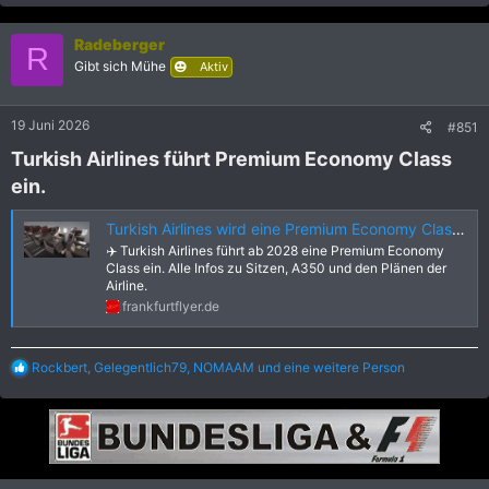
a
k
Radeberger
t
R
i
Gibt sich Mühe
Aktiv
o
n
e
19 Juni 2026
#851
n
:
Turkish Airlines führt Premium Economy Class
ein.​
Turkish Airlines wird eine Premium Economy Class einführen - Frankfurtflyer.de
✈️ Turkish Airlines führt ab 2028 eine Premium Economy
Class ein. Alle Infos zu Sitzen, A350 und den Plänen der
Airline.
frankfurtflyer.de
R
Rockbert
,
Gelegentlich79
,
NOMAAM
und eine weitere Person
e
a
k
t
i
o
n