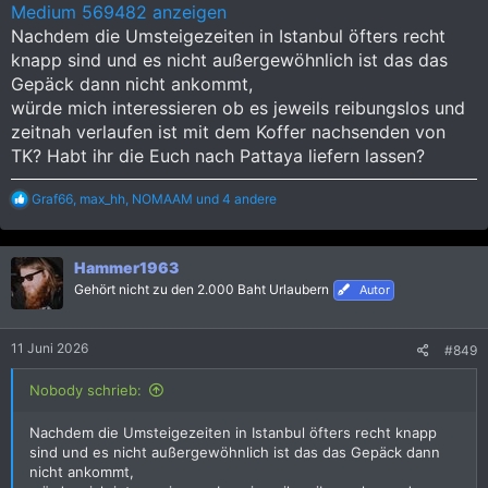
Medium 569482 anzeigen
Nachdem die Umsteigezeiten in Istanbul öfters recht
knapp sind und es nicht außergewöhnlich ist das das
Gepäck dann nicht ankommt,
würde mich interessieren ob es jeweils reibungslos und
zeitnah verlaufen ist mit dem Koffer nachsenden von
TK? Habt ihr die Euch nach Pattaya liefern lassen?
R
Graf66
,
max_hh
,
NOMAAM
und 4 andere
e
a
k
Hammer1963
t
i
Gehört nicht zu den 2.000 Baht Urlaubern
Autor
o
n
e
11 Juni 2026
#849
n
:
Nobody schrieb:
Nachdem die Umsteigezeiten in Istanbul öfters recht knapp
sind und es nicht außergewöhnlich ist das das Gepäck dann
nicht ankommt,