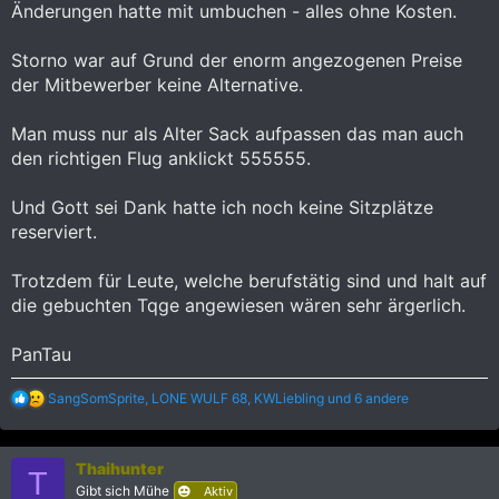
Änderungen hatte mit umbuchen - alles ohne Kosten.
Storno war auf Grund der enorm angezogenen Preise
der Mitbewerber keine Alternative.
Man muss nur als Alter Sack aufpassen das man auch
den richtigen Flug anklickt 555555.
Und Gott sei Dank hatte ich noch keine Sitzplätze
reserviert.
Trotzdem für Leute, welche berufstätig sind und halt auf
die gebuchten Tqge angewiesen wären sehr ärgerlich.
PanTau
R
SangSomSprite
,
LONE WULF 68
,
KWLiebling
und 6 andere
e
a
k
Thaihunter
t
T
i
Gibt sich Mühe
Aktiv