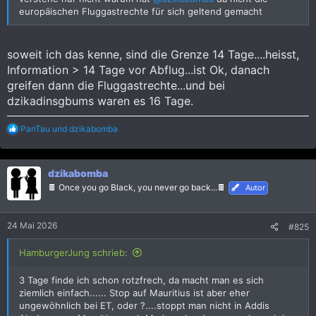
europäischen Fluggastrechte für sich geltend gemacht
soweit ich das kenne, sind die Grenze 14 Tage....heisst,
Information > 14 Tage vor Abflug...ist Ok, danach
greifen dann die Fluggastrechte...und bei
dzikadinsgbums waren es 16 Tage.
R
PanTau
und
dzikabomba
e
a
k
dzikabomba
t
i
🍫 Once you go Black, you never go back...🍫
Autor
o
n
e
24 Mai 2026
#825
n
:
HamburgerJung schrieb:
3 Tage finde ich schon rotzfrech, da macht man es sich
ziemlich einfach...... Stop auf Mauritius ist aber eher
ungewöhnlich bei ET, oder ?....stoppt man nicht in Addis