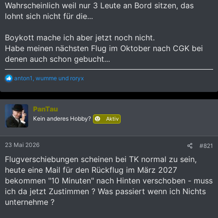
Wahrscheinlich weil nur 3 Leute an Bord sitzen, das
lohnt sich nicht für die...
Boykott mache ich aber jetzt noch nicht.
Habe meinen nächsten Flug im Oktober nach CGK bei
denen auch schon gebucht...
R
anton1
,
wumme
und
roryx
e
a
k
PanTau
t
i
Kein anderes Hobby?
Aktiv
o
n
e
23 Mai 2026
#821
n
:
Flugverschiebungen scheinen bei TK normal zu sein,
heute eine Mail für den Rückflug im März 2027
bekommen "10 Minuten" nach Hinten verschoben - muss
ich da jetzt Zustimmen ? Was passiert wenn ich Nichts
unternehme ?