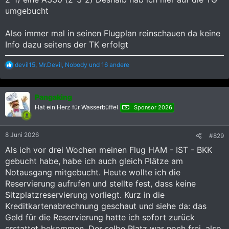
umgebucht
Also immer mal in seinen Flugplan reinschauen da keine
Info dazu seitens der TK erfolgt
R
devil15
,
Mr.Devil
,
Nobody
und 16 andere
e
a
k
Pangaking
t
i
Hat ein Herz für Wasserbüffel
Sponsor 2026
o
n
e
8 Juni 2026
#829
n
:
Als ich vor drei Wochen meinen Flug HAM - IST - BKK
gebucht habe, habe ich auch gleich Plätze am
Notausgang mitgebucht. Heute wollte ich die
Reservierung aufrufen und stellte fest, dass keine
Sitzplatzreservierung vorliegt. Kurz in die
Kreditkartenabrechnung geschaut und siehe da: das
Geld für die Reservierung hatte ich sofort zurück
erstattet bekommen. Der selbe Platz war noch frei, also