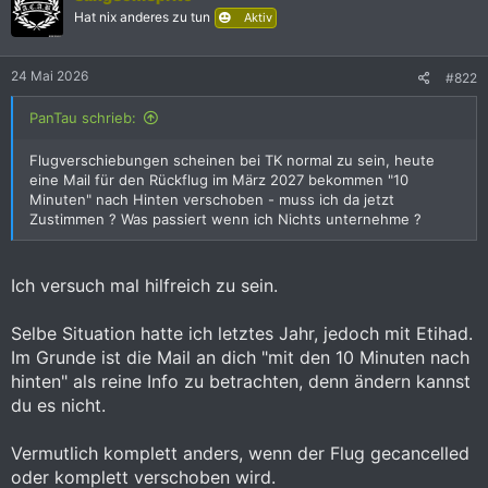
i
Hat nix anderes zu tun
Aktiv
o
n
e
24 Mai 2026
#822
n
:
PanTau schrieb:
Flugverschiebungen scheinen bei TK normal zu sein, heute
eine Mail für den Rückflug im März 2027 bekommen "10
Minuten" nach Hinten verschoben - muss ich da jetzt
Zustimmen ? Was passiert wenn ich Nichts unternehme ?
Ich versuch mal hilfreich zu sein.
Selbe Situation hatte ich letztes Jahr, jedoch mit Etihad.
Im Grunde ist die Mail an dich "mit den 10 Minuten nach
hinten" als reine Info zu betrachten, denn ändern kannst
du es nicht.
Vermutlich komplett anders, wenn der Flug gecancelled
oder komplett verschoben wird.