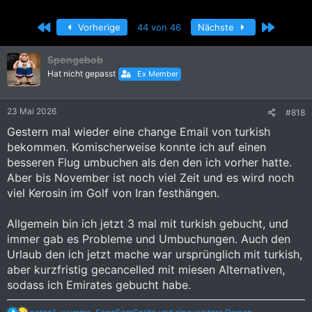
r
r
s
s
Erste
Letzte
Vorherige
44 von 46
Nächste
t
t
e
e
l
l
Spongebob
l
l
Hat nicht gepasst
Ex Member
e
t
r
a
m
23 Mai 2026
#818
Gestern mal wieder eine change Email von turkish
bekommen. Komischerweise konnte ich auf einen
besseren Flug umbuchen als den den ich vorher hatte.
Aber bis November ist noch viel Zeit und es wird noch
viel Kerosin im Golf von Iran festhängen.
Allgemein bin ich jetzt 3 mal mit turkish gebucht, und
immer gab es Probleme und Umbuchungen. Auch den
Urlaub den ich jetzt mache war ursprünglich mit turkish,
aber kurzfristig gecancelled mit miesen Alternativen,
sodass ich Emirates gebucht habe.
R