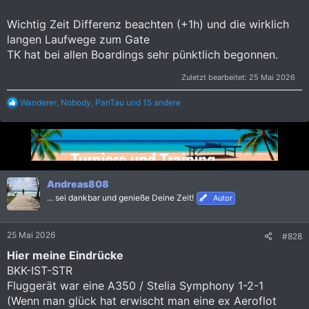
Wichtig Zeit Differenz beachten (+1h) und die wirklich
langen Laufwege zum Gate
TK hat bei allen Boardings sehr pünktlich begonnen.
Zuletzt bearbeitet:
25 Mai 2026
R
Wanderer
,
Nobody
,
PanTau
und 15 andere
e
a
k
t
i
o
n
Andreas808
e
... sei dankbar und genieße Deine Zeit!
Autor
n
:
25 Mai 2026
#828
Hier meine Eindrücke
BKK-IST-STR
Fluggerät war eine A350 / Stelia Symphony 1-2-1
(Wenn man glück hat erwischt man eine ex Aeroflot