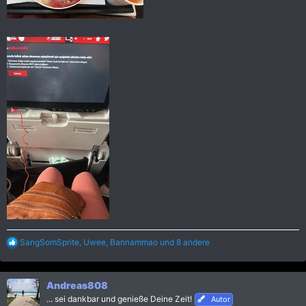
R
SangSomSprite
,
Uwee
,
Bannammao
und 8 andere
e
a
k
Andreas808
t
i
... sei dankbar und genieße Deine Zeit!
Autor