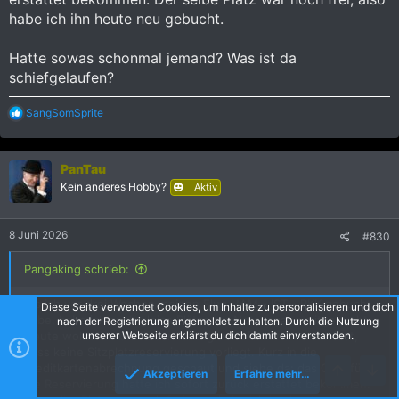
habe ich ihn heute neu gebucht.
Hatte sowas schonmal jemand? Was ist da
schiefgelaufen?
R
SangSomSprite
e
a
k
PanTau
t
i
Kein anderes Hobby?
Aktiv
o
n
e
8 Juni 2026
#830
n
:
Pangaking schrieb:
Als ich vor drei Wochen meinen Flug HAM - IST - BKK gebucht
Diese Seite verwendet Cookies, um Inhalte zu personalisieren und dich
habe, habe ich auch gleich Plätze am Notausgang mitgebucht.
nach der Registrierung angemeldet zu halten. Durch die Nutzung
Heute wollte ich die Reservierung aufrufen und stellte fest,
unserer Webseite erklärst du dich damit einverstanden.
dass keine Sitzplatzreservierung vorliegt. Kurz in die
Kreditkartenabrechnung geschaut und siehe da: das Geld für
Akzeptieren
Erfahre mehr…
die Reservierung hatte ich sofort zurück erstattet bekommen.