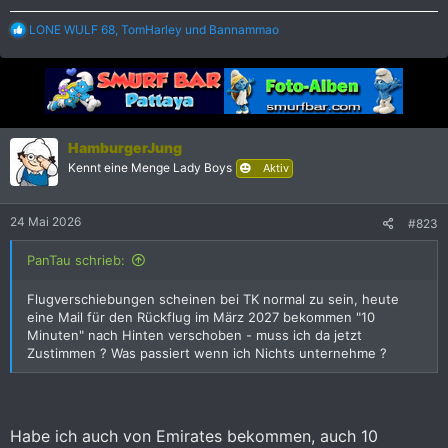
R
LONE WULF 68
,
TomHarley
und
Bannammao
e
a
k
t
i
o
n
HamburgerJung
e
Kennt eine Menge Lady Boys
Aktiv
n
:
24 Mai 2026
#823
PanTau schrieb:
Flugverschiebungen scheinen bei TK normal zu sein, heute
eine Mail für den Rückflug im März 2027 bekommen "10
Minuten" nach Hinten verschoben - muss ich da jetzt
Zustimmen ? Was passiert wenn ich Nichts unternehme ?
Habe ich auch von Emirates bekommen, auch 10