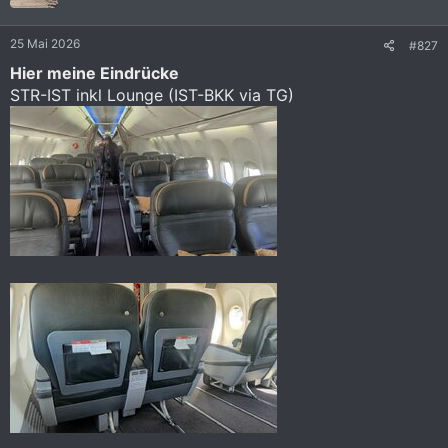
o
n
e
25 Mai 2026
#827
n
:
Hier meine Eindrücke
STR-IST inkl Lounge (IST-BKK via TG)