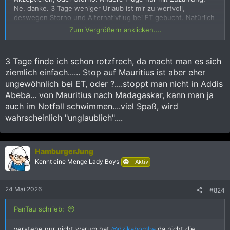
Ne, danke. 3 Tage weniger Urlaub ist mir zu wertvoll,
deswegen Storno und Alternativflug bei ET gebucht. Natürlich
deutlich teurer.
Zum Vergrößern anklicken....
Hat mir überhaupt nicht geschmeckt. Ist mir aber das erste
Mal mit denen passiert.
3 Tage finde ich schon rotzfrech, da macht man es sich
Der Flug geht erst nach Mauritius und dann weiter nach TNR.
ziemlich einfach...... Stop auf Mauritius ist aber eher
Nach Mauritius geht der ganz normal, nur den Weiterflug nach
TNR machen die an meinen Datum nicht. Ärgerlich.
ungewöhnlich bei ET, oder ?....stoppt man nicht in Addis
Wahrscheinlich weil nur 3 Leute an Bord sitzen, das lohnt sich
Abeba... von Mauritius nach Madagaskar, kann man ja
nicht für die...
auch im Notfall schwimmen....viel Spaß, wird
wahrscheinlich "unglaublich"....
HamburgerJung
Kennt eine Menge Lady Boys
Aktiv
24 Mai 2026
#824
PanTau schrieb:
verstehe nur nicht warum hat
@dzikabomba
da nicht die