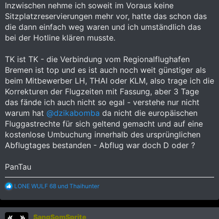
Inzwischen nehme ich soweit im Voraus keine
Sitzplatzreservierungen mehr vor, hatte das schon das
die dann einfach weg waren und ich umständlich das
bei der Hotline klären musste.
TK ist TK - die Verbindung vom Regionalflughafen
Bremen ist top und es ist auch noch weit günstiger als
beim Mitbewerber LH, THAI oder KLM, also trage ich die
Korrekturen der Flugzeiten mit Fassung, aber 3 Tage
das fände ich auch nicht so egal - verstehe nur nicht
warum hat
@dzikabomba
da nicht die europäischen
Fluggastrechte für sich geltend gemacht und auf eine
kostenlose Umbuchung innerhalb des ursprünglichen
Abflugtages bestanden - Abflug war doch D oder ?
PanTau
R
LONE WULF 68
und
Thaihunter
e
a
k
SangSomSprite
t