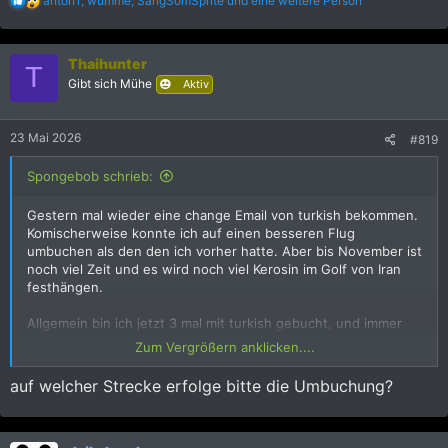
anton1
,
wumme
,
SangSomSprite
und eine weitere Person
e
a
k
Thaihunter
t
T
i
Gibt sich Mühe
Aktiv
o
n
e
23 Mai 2026
#819
n
:
Spongebob schrieb:
Gestern mal wieder eine change Email von turkish bekommen.
Komischerweise konnte ich auf einen besseren Flug
umbuchen als den den ich vorher hatte. Aber bis November ist
noch viel Zeit und es wird noch viel Kerosin im Golf von Iran
festhängen.
Allgemein bin ich jetzt 3 mal mit turkish gebucht, und immer
gab es Probleme und Umbuchungen. Auch den Urlaub den ich
Zum Vergrößern anklicken....
jetzt mache war ursprünglich mit turkish, aber kurzfristig
gecancelled mit miesen Alternativen, sodass ich Emirates
auf welcher Strecke erfolge bitte die Umbuchung?
gebucht habe.