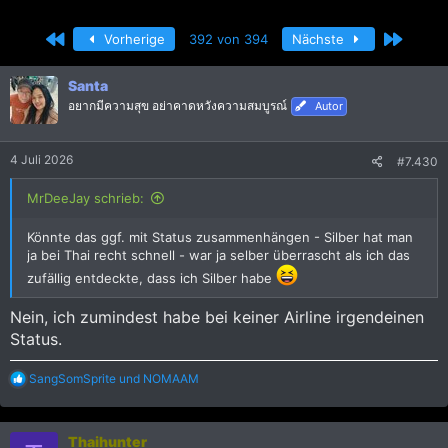
r
r
s
s
Erste
Letzte
Vorherige
392 von 394
Nächste
t
t
e
e
l
l
Santa
l
l
อยากมีความสุข อย่าคาดหวังความสมบูรณ์
Autor
e
t
r
a
m
4 Juli 2026
#7.430
MrDeeJay schrieb:
Könnte das ggf. mit Status zusammenhängen - Silber hat man
ja bei Thai recht schnell - war ja selber überrascht als ich das
zufällig entdeckte, dass ich Silber habe
Nein, ich zumindest habe bei keiner Airline irgendeinen
Status.
R
SangSomSprite
und
NOMAAM
e
a
k
Thaihunter
t