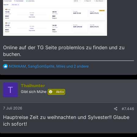
Online auf der TG Seite problemlos zu finden und zu
buchen.
R
NOMAAM
,
SangSomSprite
,
Miles
und 2 andere
e
a
k
Thaihunter
t
T
i
Gibt sich Mühe
Aktiv
o
n
e
7 Juli 2026
#7.446
n
:
Hauptreise Zeit zu weihnachten und Sylvester!! Glaube
ich sofort!