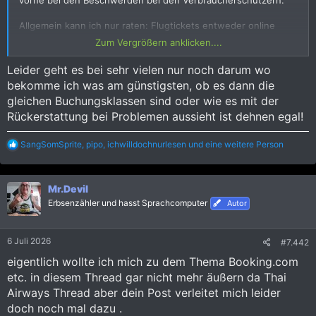
Allgemein kann ich nur raten: Flugtickets entweder online
direkt bei der Airline buchen oder in einem Reisebüro oder
Zum Vergrößern anklicken....
Travel Agent des Vertrauens. Klar, in vielen Fällen geht eine
normale Buchung bei einem OTA durch. Aber wenn Probleme
Leider geht es bei sehr vielen nur noch darum wo
auftreten, sind das immer diese Buchungen und so gut wie nie
bekomme ich was am günstigsten, ob es dann die
die Direktbuchungen. Und selbst wenn, hier kann die Airline
gleichen Buchungsklassen sind oder wie es mit der
dann helfen. Versuch mal an Gotogate zu kommen, wenn die
etwas verbockt haben.
Rückerstattung bei Problemen aussieht ist dehnen egal!
R
SangSomSprite
,
pipo
,
ichwilldochnurlesen
und eine weitere Person
e
a
k
Mr.Devil
t
i
Erbsenzähler und hasst Sprachcomputer
Autor
o
n
e
6 Juli 2026
#7.442
n
:
eigentlich wollte ich mich zu dem Thema Booking.com
etc. in diesem Thread gar nicht mehr äußern da Thai
Airways Thread aber dein Post verleitet mich leider
doch noch mal dazu .