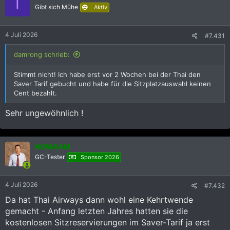
T
i
Gibt sich Mühe
Aktiv
o
n
e
4 Juli 2026
#7.431
n
:
damrong schrieb:
Stimmt nicht! Ich habe erst vor 2 Wochen bei der Thai den
Saver Tarif gebucht und habe für die Sitzplatzauswahl keinen
Cent bezahlt.
Sehr ungewöhnlich !
NOMAAM
GC-Tester
Sponsor 2026
4 Juli 2026
#7.432
Da hat Thai Airways dann wohl eine Kehrtwende
gemacht - Anfang letzten Jahres hatten sie die
kostenlosen Sitzreservierungen im Saver-Tarif ja erst