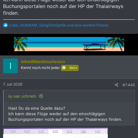
Buchungsportalen noch auf der HP der Thaiairways
finden.
R
Cabo
,
NOMAAM
,
SangSomSprite
und eine weitere Person
e
a
k
t
i
o
n
ichwilldochnurlesen
I
e
Kennt noch nicht jeder
Aktiv
n
:
7 Juli 2026
#7.445
iq-san schrieb:
Hast Du da eine Quelle dazu?
Ich kann diese Flüge weder auf den einschlägigen
Buchungsportalen noch auf der HP der Thaiairways finden.