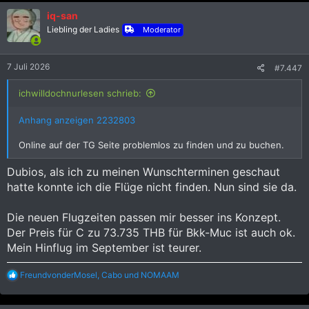
iq-san
Liebling der Ladies
Moderator
7 Juli 2026
#7.447
ichwilldochnurlesen schrieb:
Anhang anzeigen 2232803
Online auf der TG Seite problemlos zu finden und zu buchen.
Dubios, als ich zu meinen Wunschterminen geschaut
hatte konnte ich die Flüge nicht finden. Nun sind sie da.
Die neuen Flugzeiten passen mir besser ins Konzept.
Der Preis für C zu 73.735 THB für Bkk-Muc ist auch ok.
Mein Hinflug im September ist teurer.
R
FreundvonderMosel
,
Cabo
und
NOMAAM
e
a
k