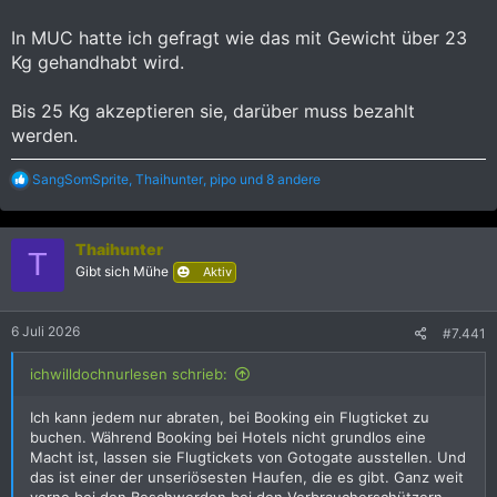
In MUC hatte ich gefragt wie das mit Gewicht über 23
Kg gehandhabt wird.
Bis 25 Kg akzeptieren sie, darüber muss bezahlt
werden.
R
SangSomSprite
,
Thaihunter
,
pipo
und 8 andere
e
a
k
Thaihunter
t
T
i
Gibt sich Mühe
Aktiv
o
n
e
6 Juli 2026
#7.441
n
:
ichwilldochnurlesen schrieb:
Ich kann jedem nur abraten, bei Booking ein Flugticket zu
buchen. Während Booking bei Hotels nicht grundlos eine
Macht ist, lassen sie Flugtickets von Gotogate ausstellen. Und
das ist einer der unseriösesten Haufen, die es gibt. Ganz weit
vorne bei den Beschwerden bei den Verbraucherschützern.