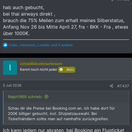
n
:
hab auch gebucht,
bei thai airways direkt ,
brauch die 75% Meilen zum erhalt meines Silberstatus,
Anfang Nov 26 bis Mitte April 27, fra - BKK - Fra , etwas
über 1000€.
R
Cabo
,
viewsonic
,
Lunatic
und 4 andere
e
a
k
ichwilldochnurlesen
t
I
i
Kennt noch nicht jeder
Aktiv
o
n
e
5 Juli 2026
#7.437
n
:
Ralph1969 schrieb:
Schau dir die Preise bei Booking.com an. ich habe dort für
200€ billiger gebucht, incl. Sitzplatzauswahl. Bei
Tickethändlern sollte man auf namhafte zurückgreifen.
Ich kann jedem nur abraten, bei Booking ein Flugticket