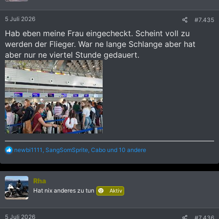
:
5 Juli 2026
#7.435
Hab eben meine Frau eingecheckt. Scheint voll zu
werden der Flieger. War ne lange Schlange aber hat
aber nur ne viertel Stunde gedauert.
R
newbi1111
,
SangSomSprite
,
Cabo
und 10 andere
e
a
k
Rha
t
i
Hat nix anderes zu tun
Aktiv
o
n
e
5 Juli 2026
#7.436