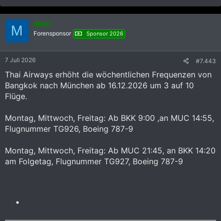
a
k
Miles
t
M
i
Forensponsor
Sponsor 2026
o
n
e
7 Juli 2026
#7.443
n
:
Thai Airways erhöht die wöchentlichen Frequenzen von
Bangkok nach München ab 16.12.2026 um 3 auf 10
Flüge.
Montag, Mittwoch, Freitag: Ab BKK 9:00 ,an MUC 14:55,
Flugnummer TG926, Boeing 787-9
Montag, Mittwoch, Freitag: Ab MUC 21:45, an BKK 14:20
am Folgetag, Flugnummer TG927, Boeing 787-9