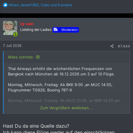
R
Misee
,
daniel1983
,
Cabo
und 8 andere
e
a
k
iq-san
t
i
Liebling der Ladies
Moderator
o
n
e
7 Juli 2026
#7.444
n
:
Miles schrieb:
Thai Airways erhöht die wöchentlichen Frequenzen von
Bangkok nach München ab 16.12.2026 um 3 auf 10 Flüge.
Montag, Mittwoch, Freitag: Ab BKK 9:00 ,an MUC 14:55,
Flugnummer TG926, Boeing 787-9
Montag, Mittwoch, Freitag: Ab MUC 21:45, an BKK 14:20 am
Folgetag, Flugnummer TG927, Boeing 787-9
Zum Vergrößern anklicken....
Hast Du da eine Quelle dazu?
Ich kann diese Flüge weder auf den einschlägigen