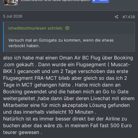
o
n
e
5 Juli 2026
#7.438
n
:
ichwilldochnurlesen schrieb:
Versuch mal an Gotogate zu kommen, wenn die etwas
verbockt haben.
also ich habe mal einen Oman Air BC Flug über Booking
.com gekauft . Dann wurde ein Flugsegment ( Muscat-
BKK ) gecancelt und um 2 Tage verschoben das erste
Flugsegment FRA-MCT blieb aber gleich so das ich 2
Tage in MCT gehangen hätte . Hatte mich dann an
Booking gewendet und die haben mich an Go to Gate
weitergeleitet ,habe dann über deren Livechat mit einem
Mitarbeiter eine für mich akzeptable Lösung gefunden
und das innerhalb vielleicht 10 Minuten .
Natürlich ist es immer besser direkt bei der Airline zu
buchen aber das wäre zb. in meinem Fall fast 500 Euro
teurer gewesen .