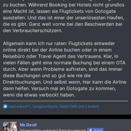
zu buchen. Während Booking bei Hotels nicht grundlos
eine Macht ist, lassen sie Flugtickets von Gotogate
ausstellen. Und das ist einer der unseriösesten Haufen,
die es gibt. Ganz weit vorne bei den Beschwerden bei
den Verbraucherschützern.
Allgemein kann ich nur raten: Flugtickets entweder
online direkt bei der Airline buchen oder in einem
Reisebüro oder Travel Agent des Vertrauens. Klar, in
vielen Fällen geht eine normale Buchung bei einem OTA
durch. Aber wenn Probleme auftreten, sind das immer
diese Buchungen und so gut wie nie die
Direktbuchungen. Und selbst wenn, hier kann die Airline
dann helfen. Versuch mal an Gotogate zu kommen,
wenn die etwas verbockt haben.
R
mercedessl11
,
SangSomSprite
,
Ralph1969
und 2 andere
e
a
k
Mr.Devil
t
i
Erbsenzähler und hasst Sprachcomputer
Autor