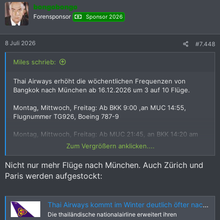
bongobongo
t
i
Forensponsor
Sponsor 2026
o
n
e
8 Juli 2026
#7.448
n
:
Miles schrieb:
Thai Airways erhöht die wöchentlichen Frequenzen von
Bangkok nach München ab 16.12.2026 um 3 auf 10 Flüge.
Montag, Mittwoch, Freitag: Ab BKK 9:00 ,an MUC 14:55,
Flugnummer TG926, Boeing 787-9
Montag, Mittwoch, Freitag: Ab MUC 21:45, an BKK 14:20 am
Folgetag, Flugnummer TG927, Boeing 787-9
Zum Vergrößern anklicken....
Nicht nur mehr Flüge nach München. Auch Zürich und
Paris werden aufgestockt:
Thai Airways kommt im Winter deutlich öfter nach München und Zürich | aeroTELEGRAPH
Die thailändische nationalairline erweitert ihren