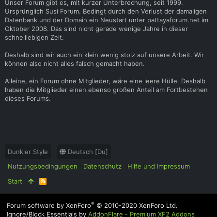
Unser Forum gibt es, mit kurzer Unterbrechung, seit 1999.
Ursprünglich Susi Forum. Bedingt durch den Verlust der damaligen
Datenbank und der Domain ein Neustart unter pattayaforum.net im
Oktober 2008. Das sind nicht gerade wenige Jahre in dieser
schnelllebigen Zeit.
Deshalb sind wir auch ein klein wenig stolz auf unsere Arbeit. Wir
können also nicht alles falsch gemacht haben.
Alleine, ein Forum ohne Mitglieder, wäre eine leere Hülle. Deshalb
haben die Mitglieder einen ebenso großen Anteil am Fortbestehen
dieses Forums.
Dunkler Style
Deutsch [Du]
Nutzungsbedingungen
Datenschutz
Hilfe und Impressum
Start
R
S
S
®
Forum software by XenForo
© 2010-2020 XenForo Ltd.
Ignore/Block Essentials by
AddonFlare - Premium XF2 Addons