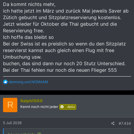
Da kommt nichts mehr,
ich hatte jetzt im März und zurück Mai jeweils Saver ab
Zütich gebucht und Sitzplatzreservierung kostenlos.
Jetzt wieder für Oktober die Thai gebucht und die
Reservierung free.
Ich hoffe das bleibt so
Bei der Swiss ist es preislich so wenn du den Sitzplatz
reservierst kannst auch gleich einen Flug mit free
Umbuchung usw.
buchen, das sind dann nur noch 20 Stutz Unterschied.
Bei der Thai fehlen nur noch die neuen Flieger 555
R
damrong
und
NOMAAM
e
a
k
Ralph1969
t
R
i
Kennt noch nicht jeder
Aktiv
o
n
e
5 Juli 2026
#7.434
n
: