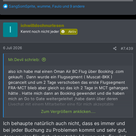
R
SangSomSprite
,
wumme
,
Faulo
und 9 andere
e
a
k
ichwilldochnurlesen
t
I
i
Kennt noch nicht jeder
Aktiv
o
n
e
6 Juli 2026
#7.439
n
:
Mr.Devil schrieb:
also ich habe mal einen Oman Air BC Flug über Booking .com
gekauft . Dann wurde ein Flugsegment ( Muscat-BKK )
gecancelt und um 2 Tage verschoben das erste Flugsegment
FRA-MCT blieb aber gleich so das ich 2 Tage in MCT gehangen
hätte . Hatte mich dann an Booking gewendet und die haben
mich an Go to Gate weitergeleitet ,habe dann über deren
Livechat mit einem Mitarbeiter eine für mich akzeptable
Lösung gefunden und das innerhalb vielleicht 10 Minuten .
Zum Vergrößern anklicken....
Natürlich ist es immer besser direkt bei der Airline zu buchen
aber das wäre zb. in meinem Fall fast 500 Euro teurer
Ich behaupte natürlich auch nicht, dass es immer und
gewesen .
bei jeder Buchung zu Problemen kommt und sehr gut,