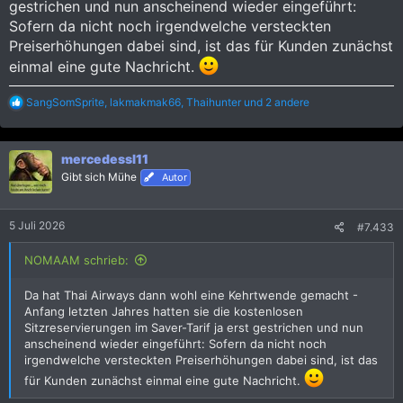
gestrichen und nun anscheinend wieder eingeführt:
Sofern da nicht noch irgendwelche versteckten
Preiserhöhungen dabei sind, ist das für Kunden zunächst
einmal eine gute Nachricht.
R
SangSomSprite
,
lakmakmak66
,
Thaihunter
und 2 andere
e
a
k
mercedessl11
t
i
Gibt sich Mühe
Autor
o
n
e
5 Juli 2026
#7.433
n
:
NOMAAM schrieb:
Da hat Thai Airways dann wohl eine Kehrtwende gemacht -
Anfang letzten Jahres hatten sie die kostenlosen
Sitzreservierungen im Saver-Tarif ja erst gestrichen und nun
anscheinend wieder eingeführt: Sofern da nicht noch
irgendwelche versteckten Preiserhöhungen dabei sind, ist das
für Kunden zunächst einmal eine gute Nachricht.