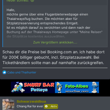
heuer schrieb:
Hallo,
möchte gerne über eine Fluganbieterwebpage einen
Thaiairwaysflug buchen. Die möchten aber für
Sitzplatzreservierung entsprechendes Entgelt.
Ist es möglich darauf zu verzichten und dann nach der
Buchung auf der Thaiairways Homepage unter "Meine Reisen"
die Sitzplätze kostenlos auszuwählen,
oder will die Thai mittlerweile entsprechendes Entgelt dafür?
Zum Vergrößern anklicken....
Danke für euere Hilfe.
Schau dir die Preise bei Booking.com an. ich habe dort
für 200€ billiger gebucht, incl. Sitzplatzauswahl. Bei
Tickethändlern sollte man auf namhafte zurückgreifen.
R
Cabo
und
Thaihunter
e
a
k
t
i
o
n
Schwarzwaldbua
e
Chiang Rai for ever
Aktiv
n