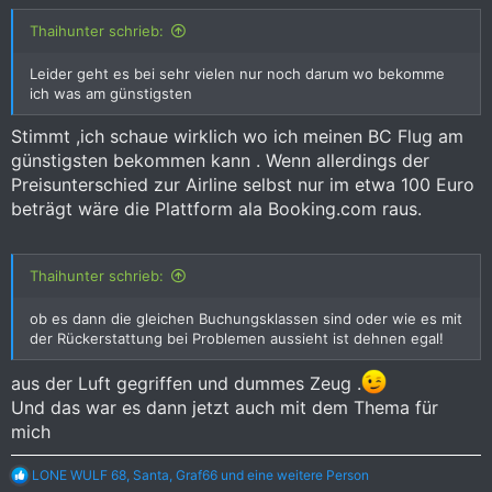
Thaihunter schrieb:
Leider geht es bei sehr vielen nur noch darum wo bekomme
ich was am günstigsten
Stimmt ,ich schaue wirklich wo ich meinen BC Flug am
günstigsten bekommen kann . Wenn allerdings der
Preisunterschied zur Airline selbst nur im etwa 100 Euro
beträgt wäre die Plattform ala Booking.com raus.
Thaihunter schrieb:
ob es dann die gleichen Buchungsklassen sind oder wie es mit
der Rückerstattung bei Problemen aussieht ist dehnen egal!
aus der Luft gegriffen und dummes Zeug .
Und das war es dann jetzt auch mit dem Thema für
mich
R
LONE WULF 68
,
Santa
,
Graf66
und eine weitere Person
e