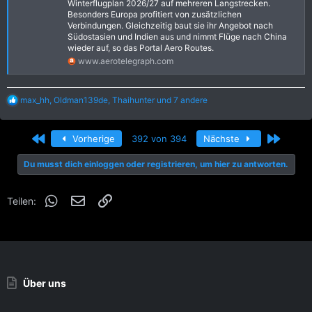
Winterflugplan 2026/27 auf mehreren Langstrecken.
Besonders Europa profitiert von zusätzlichen
Verbindungen. Gleichzeitig baut sie ihr Angebot nach
Südostasien und Indien aus und nimmt Flüge nach China
wieder auf, so das Portal Aero Routes.
www.aerotelegraph.com
R
max_hh
,
Oldman139de
,
Thaihunter
und 7 andere
e
a
k
Erste
Letzte
Vorherige
392 von 394
Nächste
t
i
Du musst dich einloggen oder registrieren, um hier zu antworten.
o
n
e
WhatsApp
E-Mail
Link
n
Teilen:
:
Über uns