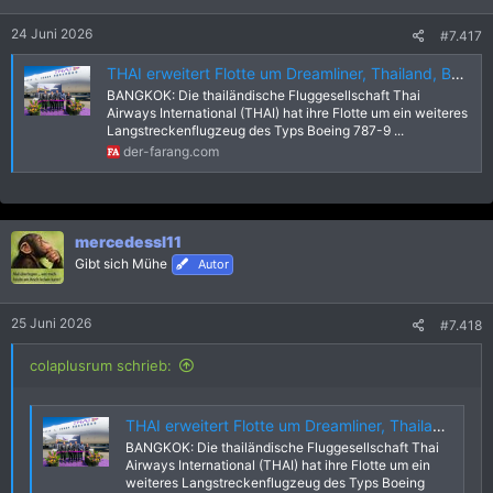
n
e
24 Juni 2026
#7.417
n
:
THAI erweitert Flotte um Dreamliner, Thailand, Bangkok
BANGKOK: Die thailändische Fluggesellschaft Thai
Airways International (THAI) hat ihre Flotte um ein weiteres
Langstreckenflugzeug des Typs Boeing 787-9 ...
der-farang.com
mercedessl11
Gibt sich Mühe
Autor
25 Juni 2026
#7.418
colaplusrum schrieb:
THAI erweitert Flotte um Dreamliner, Thailand, Bangkok
BANGKOK: Die thailändische Fluggesellschaft Thai
Airways International (THAI) hat ihre Flotte um ein
weiteres Langstreckenflugzeug des Typs Boeing