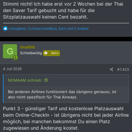
Stimmt nicht! Ich habe erst vor 2 Wochen bei der Thai
den Saver Tarif gebucht und habe für die
Sitzplatzauswahl keinen Cent bezahlt.
R
changbeer
,
Schwarzwaldbua
,
Earn
und 3 andere
e
a
k
Graf66
t
G
i
Schreibwütig
Aktiv
o
n
e
4 Juli 2026
#7.423
n
:
NOMAAM schrieb:
Bei anderen Airlines funktioniert das übrigens genauso, ist
also nicht spezifisch für Thai Airways.
Punkt 3 - günstiger Tarif und kostenlose Platzauswahl
beim Online-CheckIn - ist übrigens nicht bei jeder Airline
möglich, bei manchen bekommst Du einen Platz
zugewiesen und Änderung kostet.