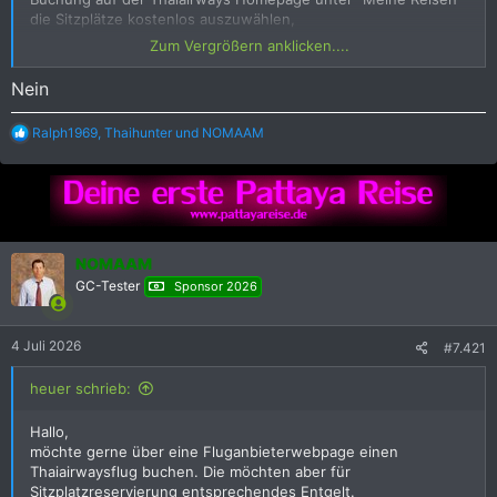
die Sitzplätze kostenlos auszuwählen,
oder will die Thai mittlerweile entsprechendes Entgelt dafür?
Zum Vergrößern anklicken....
Danke für euere Hilfe.
Nein
R
Ralph1969
,
Thaihunter
und
NOMAAM
e
a
k
t
i
o
n
NOMAAM
e
GC-Tester
Sponsor 2026
n
:
4 Juli 2026
#7.421
heuer schrieb:
Hallo,
möchte gerne über eine Fluganbieterwebpage einen
Thaiairwaysflug buchen. Die möchten aber für
Sitzplatzreservierung entsprechendes Entgelt.