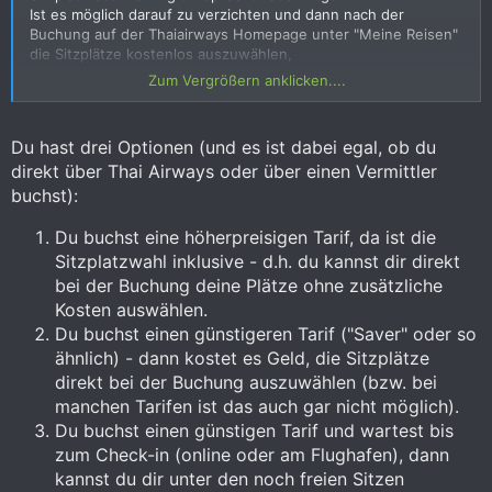
Ist es möglich darauf zu verzichten und dann nach der
Buchung auf der Thaiairways Homepage unter "Meine Reisen"
die Sitzplätze kostenlos auszuwählen,
oder will die Thai mittlerweile entsprechendes Entgelt dafür?
Zum Vergrößern anklicken....
Danke für euere Hilfe.
Du hast drei Optionen (und es ist dabei egal, ob du
direkt über Thai Airways oder über einen Vermittler
buchst):
Du buchst eine höherpreisigen Tarif, da ist die
Sitzplatzwahl inklusive - d.h. du kannst dir direkt
bei der Buchung deine Plätze ohne zusätzliche
Kosten auswählen.
Du buchst einen günstigeren Tarif ("Saver" oder so
ähnlich) - dann kostet es Geld, die Sitzplätze
direkt bei der Buchung auszuwählen (bzw. bei
manchen Tarifen ist das auch gar nicht möglich).
Du buchst einen günstigen Tarif und wartest bis
zum Check-in (online oder am Flughafen), dann
kannst du dir unter den noch freien Sitzen