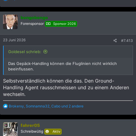
e
a
k
bongobongo
t
i
Forensponsor
Sponsor 2026
o
n
e
23 Juni 2026
#7.413
n
:
Goldesel schrieb:
Das Gepäck-Handling können die Fluglinien nicht wirklich
beeinflussen.
Selbstverständlich können die das. Den Ground-
Handling Agent rausschmeissen und zu einem Anderen
wechseln.
R
Brokerxy
,
Somnamna32
,
Cabo
und 2 andere
e
a
k
fahrer05
t
i
Schreibwütig
Aktiv
o