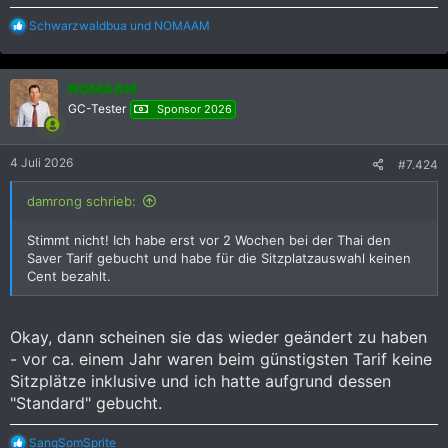
R
Schwarzwaldbua
und
NOMAAM
e
a
k
NOMAAM
t
i
GC-Tester
Sponsor 2026
o
n
e
4 Juli 2026
#7.424
n
:
damrong schrieb:
Stimmt nicht! Ich habe erst vor 2 Wochen bei der Thai den
Saver Tarif gebucht und habe für die Sitzplatzauswahl keinen
Cent bezahlt.
Okay, dann scheinen sie das wieder geändert zu haben
- vor ca. einem Jahr waren beim günstigsten Tarif keine
Sitzplätze inklusive und ich hatte aufgrund dessen
"Standard" gebucht.
R
SangSomSprite