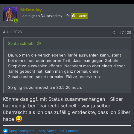
a
k
MrDeeJay
t
i
Last night a DJ saved my Life
Aktiv
o
n
e
4 Juli 2026
#7.428
n
:
Santa schrieb:
Da, wo man die verschiedenen Tarife auswählen kann, steht
bei dem einen oder anderen Tarif, dass man gegen Gebühr
Sitzplätze auswählen könnte. Nachdem man aber einen dieser
Tarife gebucht hat, kann man ganz normal, ohne
Zusatzkosten, seine normalen Plätze reservieren.
So ging es zumindest am 30.5.26 noch.
Könnte das ggf. mit Status zusammenhängen - Silber
hat man ja bei Thai recht schnell - war ja selber
überrascht als ich das zufällig entdeckte, dass ich Silber
habe
R
SangSomSprite
,
Loco
,
Santa
und 3 andere