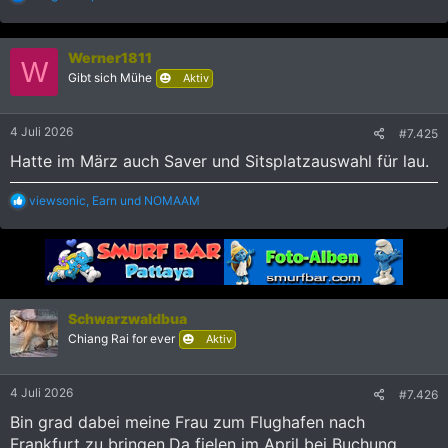
e
a
k
Werner1811
t
W
i
Gibt sich Mühe
Aktiv
o
n
e
4 Juli 2026
#7.425
n
:
Hatte im März auch Saver und Sitsplatzauswahl für lau.
R
viewsonic
,
Earn
und
NOMAAM
e
a
k
t
i
o
n
Schwarzwaldbua
e
Chiang Rai for ever
Aktiv
n
:
4 Juli 2026
#7.426
Bin grad dabei meine Frau zum Flughafen nach
Frankfurt zu bringen.Da fielen im April bei Buchung