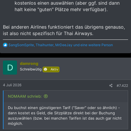
kostenlos einen auswählen (aber ggf. sind dann
halt keine "guten" Plätze mehr verfügbar).
Bei anderen Airlines funktioniert das übrigens genauso,
ist also nicht spezifisch für Thai Airways.
R
SangSomSprite
,
Thaihunter
,
MrDeeJay
und eine weitere Person
e
a
k
damrong
t
D
i
Schreibwütig
Aktiv
o
n
e
4 Juli 2026
#7.422
n
:
NOMAAM schrieb:
Du buchst einen günstigeren Tarif ("Saver" oder so ähnlich) -
dann kostet es Geld, die Sitzplätze direkt bei der Buchung
auszuwählen (bzw. bei manchen Tarifen ist das auch gar nicht
möglich.