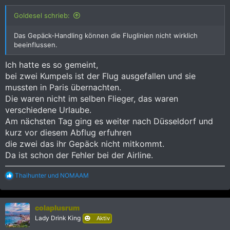
Goldesel schrieb:
Das Gepäck-Handling können die Fluglinien nicht wirklich
beeinflussen.
Ich hatte es so gemeint,
bei zwei Kumpels ist der Flug ausgefallen und sie
mussten in Paris übernachten.
Die waren nicht im selben Flieger, das waren
verschiedene Urlaube.
Am nächsten Tag ging es weiter nach Düsseldorf und
kurz vor diesem Abflug erfuhren
die zwei das ihr Gepäck nicht mitkommt.
Da ist schon der Fehler bei der Airline.
R
Thaihunter
und
NOMAAM
e
a
k
colaplusrum
t
i
Lady Drink King
Aktiv
o