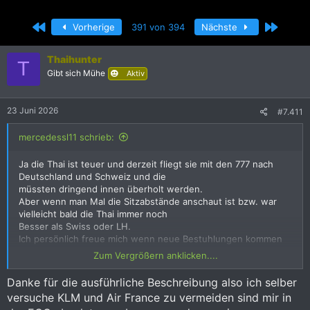
r
r
s
s
Erste
Letzte
Vorherige
391 von 394
Nächste
t
t
e
e
l
l
Thaihunter
T
l
l
Gibt sich Mühe
Aktiv
e
t
r
a
m
23 Juni 2026
#7.411
mercedessl11 schrieb:
Ja die Thai ist teuer und derzeit fliegt sie mit den 777 nach
Deutschland und Schweiz und die
müssten dringend innen überholt werden.
Aber wenn man Mal die Sitzabstände anschaut ist bzw. war
vielleicht bald die Thai immer noch
Besser als Swiss oder LH.
Ich persönlich freue mich wenn neue Bestuhlungen kommen
und werde nach Möglichkeit dann
Zum Vergrößern anklicken....
Die Pr.Eco testen.
Wie gesagt wir meckern hier auf hohem Niveau. Wenn ich
Danke für die ausführliche Beschreibung also ich selber
dann zwei Kumpels von mir sehe,
versuche KLM und Air France zu vermeiden sind mir in
Besonders einer davon, die schwärmen von AirFrance und