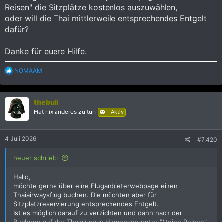
Reisen" die Sitzplätze kostenlos auszuwählen,
oder will die Thai mittlerweile entsprechendes Entgelt
dafür?
Danke für euere Hilfe.
R
NOMAAM
e
a
k
thebull
t
i
Hat nix anderes zu tun
Aktiv
o
n
e
4 Juli 2026
#7.420
n
:
heuer schrieb:
Hallo,
möchte gerne über eine Fluganbieterwebpage einen
Thaiairwaysflug buchen. Die möchten aber für
Sitzplatzreservierung entsprechendes Entgelt.
Ist es möglich darauf zu verzichten und dann nach der
Buchung auf der Thaiairways Homepage unter "Meine Reisen"