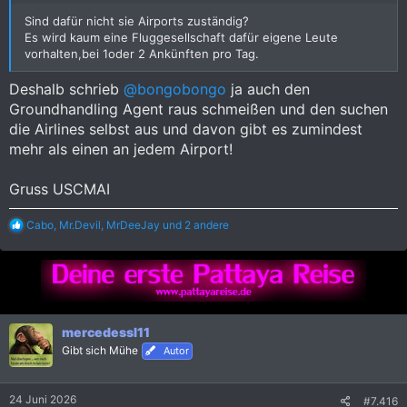
Sind dafür nicht sie Airports zuständig?
Es wird kaum eine Fluggesellschaft dafür eigene Leute
vorhalten,bei 1oder 2 Ankünften pro Tag.
Deshalb schrieb
@bongobongo
ja auch den
Groundhandling Agent raus schmeißen und den suchen
die Airlines selbst aus und davon gibt es zumindest
mehr als einen an jedem Airport!
Gruss USCMAI
R
Cabo
,
Mr.Devil
,
MrDeeJay
und 2 andere
e
a
k
t
i
o
n
mercedessl11
e
Gibt sich Mühe
Autor
n
:
24 Juni 2026
#7.416