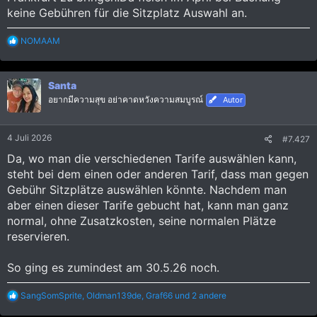
keine Gebühren für die Sitzplatz Auswahl an.
R
NOMAAM
e
a
k
Santa
t
i
อยากมีความสุข อย่าคาดหวังความสมบูรณ์
Autor
o
n
e
4 Juli 2026
#7.427
n
:
Da, wo man die verschiedenen Tarife auswählen kann,
steht bei dem einen oder anderen Tarif, dass man gegen
Gebühr Sitzplätze auswählen könnte. Nachdem man
aber einen dieser Tarife gebucht hat, kann man ganz
normal, ohne Zusatzkosten, seine normalen Plätze
reservieren.
So ging es zumindest am 30.5.26 noch.
R
SangSomSprite
,
Oldman139de
,
Graf66
und 2 andere
e