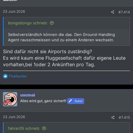
n
e
23 Juni 2026
#7.414
n
:
bongobongo schrieb:
Selbstverständlich können die das. Den Ground-Handling
Agent rausschmeissen und zu einem Anderen wechseln.
Sind dafür nicht sie Airports zuständig?
Es wird kaum eine Fluggesellschaft dafür eigene Leute
vorhalten,bei 1oder 2 Ankünften pro Tag.
R
Thaihunter
e
a
k
uscmai
t
i
Alles wird gut, ganz sicher!!!
Autor
o
n
e
23 Juni 2026
#7.415
n
:
fahrer05 schrieb: