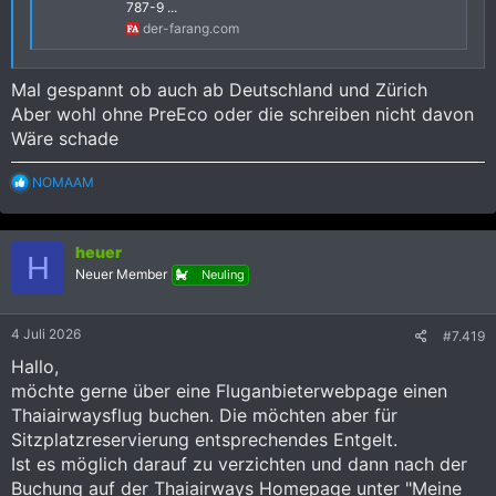
787-9 ...
der-farang.com
Mal gespannt ob auch ab Deutschland und Zürich
Aber wohl ohne PreEco oder die schreiben nicht davon
Wäre schade
R
NOMAAM
e
a
k
heuer
t
H
i
Neuer Member
Neuling
o
n
e
4 Juli 2026
#7.419
n
:
Hallo,
möchte gerne über eine Fluganbieterwebpage einen
Thaiairwaysflug buchen. Die möchten aber für
Sitzplatzreservierung entsprechendes Entgelt.
Ist es möglich darauf zu verzichten und dann nach der
Buchung auf der Thaiairways Homepage unter "Meine