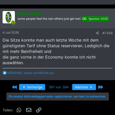
e
a
k
Oldman139de
t
i
some people feel the rain others just get wet
Sponsor 2026
o
n
e
4 Juli 2026
#7.429
n
:
Die Sitze konnte man auch letzte Woche mit dem
günstigsten Tarif ohne Status reservieren. Lediglich die
mit mehr Beinfreiheit und
die ganz vorne in der Economy konnte ich nicht
auswählen.
R
NOMAAM
,
Santa
und
MrDeeJay
e
a
k
Erste
Letzte
Vorherige
391 von 394
Nächste
t
i
Du musst dich einloggen oder registrieren, um hier zu antworten.
o
n
e
WhatsApp
E-Mail
Link
n
Teilen:
: