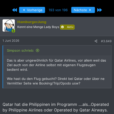
r
r
s
s
Erste
Letzte
Vorherige
193 von 196
Nächste
t
t
e
e
l
l
HamburgerJung
l
l
Kennt eine Menge Lady Boys
Aktiv
e
t
r
a
m
1 Juni 2026
#3.649
Simpson schrieb:
Das is aber ungewöhnlich für Qatar Airlines, vor allem weil das
Ziel auch von der Airline selbst mit eigenen Flugzeugen
bedient wird.
Wie hast du den Flug gebucht? Direkt bei Qatar oder über ne
Vermittler Seite wie Booking/Trip/Opodo usw?
Qatar hat die Philippinen im Programm ....als...Operated
by Philippine Airlines oder Operated by Qatar Airways.