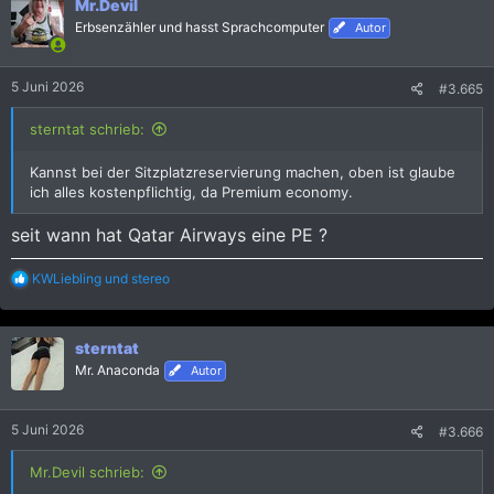
Mr.Devil
t
i
Erbsenzähler und hasst Sprachcomputer
Autor
o
n
e
5 Juni 2026
#3.665
n
:
sterntat schrieb:
Kannst bei der Sitzplatzreservierung machen, oben ist glaube
ich alles kostenpflichtig, da Premium economy.
seit wann hat Qatar Airways eine PE ?
R
KWLiebling
und
stereo
e
a
k
sterntat
t
i
Mr. Anaconda
Autor
o
n
e
5 Juni 2026
#3.666
n
:
Mr.Devil schrieb: