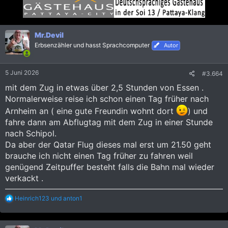
t
i
o
n
Mr.Devil
e
Erbsenzähler und hasst Sprachcomputer
Autor
n
:
5 Juni 2026
#3.664
mit dem Zug in etwas über 2,5 Stunden von Essen .
Normalerweise reise ich schon einen Tag früher nach
Arnheim an ( eine gute Freundin wohnt dort
) und
fahre dann am Abflugtag mit dem Zug in einer Stunde
nach Schipol.
Da aber der Qatar Flug dieses mal erst um 21.50 geht
brauche ich nicht einen Tag früher zu fahren weil
genügend Zeitpuffer besteht falls die Bahn mal wieder
verkackt .
R
Heinrich123
und
anton1
e
a
k