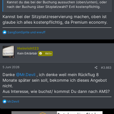
Kannst du das bei der Buchung aussuchen (oben/unten), oder
nach der Buchung über Sitzplatzwahl? Evtl kostenpflichtig.
Kannst bei der Sitzplatzreservierung machen, oben ist
glaube ich alles kostenpflichtig, da Premium economy.
R
SangSomSprite
und
wwuff
e
a
k
Heinrich123
t
i
Kein Erklärbär
Aktiv
o
n
e
5 Juni 2026
#3.663
n
:
Danke
@Mr.Devil
, ich denke weil mein Rückflug 8
Monate später sein soll, bekomme ich dieses Angebot
nicht.
Aus Interesse, wie buchst/ kommst Du dann nach AMS?
R
Mr.Devil
e
a
k