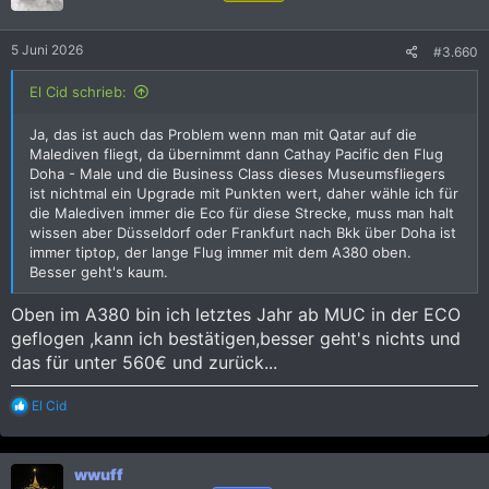
o
n
e
5 Juni 2026
#3.660
n
:
El Cid schrieb:
Ja, das ist auch das Problem wenn man mit Qatar auf die
Malediven fliegt, da übernimmt dann Cathay Pacific den Flug
Doha - Male und die Business Class dieses Museumsfliegers
ist nichtmal ein Upgrade mit Punkten wert, daher wähle ich für
die Malediven immer die Eco für diese Strecke, muss man halt
wissen aber Düsseldorf oder Frankfurt nach Bkk über Doha ist
immer tiptop, der lange Flug immer mit dem A380 oben.
Besser geht's kaum.
Oben im A380 bin ich letztes Jahr ab MUC in der ECO
geflogen ,kann ich bestätigen,besser geht's nichts und
das für unter 560€ und zurück...
R
El Cid
e
a
k
wwuff
t