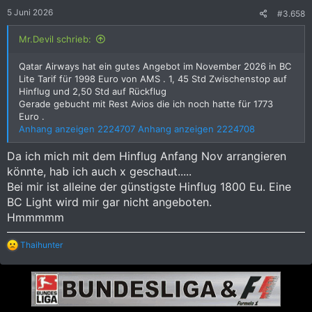
e
5 Juni 2026
#3.658
n
:
Mr.Devil schrieb:
Qatar Airways hat ein gutes Angebot im November 2026 in BC
Lite Tarif für 1998 Euro von AMS . 1, 45 Std Zwischenstop auf
Hinflug und 2,50 Std auf Rückflug
Gerade gebucht mit Rest Avios die ich noch hatte für 1773
Euro .
Anhang anzeigen 2224707
Anhang anzeigen 2224708
Da ich mich mit dem Hinflug Anfang Nov arrangieren
könnte, hab ich auch x geschaut.....
Bei mir ist alleine der günstigste Hinflug 1800 Eu. Eine
BC Light wird mir gar nicht angeboten.
Hmmmmm
R
Thaihunter
e
a
k
t
i
o