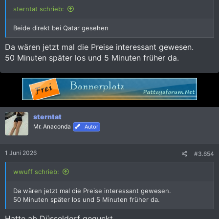
:
sterntat schrieb:
Beide direkt bei Qatar gesehen
Da wären jetzt mal die Preise interessant gewesen.
50 Minuten später los und 5 Minuten früher da.
sterntat
Mr. Anaconda
Autor
1 Juni 2026
#3.654
wwuff schrieb:
Da wären jetzt mal die Preise interessant gewesen.
50 Minuten später los und 5 Minuten früher da.
Hatte ab Düsseldorf geguckt.