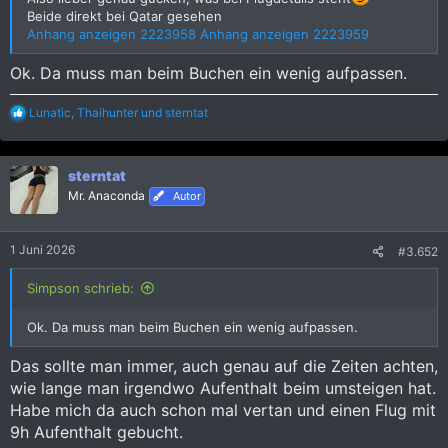
Beide direkt bei Qatar gesehen
Anhang anzeigen 2223958
Anhang anzeigen 2223959
Ok. Da muss man beim Buchen ein wenig aufpassen.
R
Lunatic
,
Thaihunter
und
sterntat
e
a
k
sterntat
t
i
Mr. Anaconda
Autor
o
n
e
1 Juni 2026
#3.652
n
:
Simpson schrieb:
Ok. Da muss man beim Buchen ein wenig aufpassen.
Das sollte man immer, auch genau auf die Zeiten achten,
wie lange man irgendwo Aufenthalt beim umsteigen hat.
Habe mich da auch schon mal vertan und einen Flug mit
9h Aufenthalt gebucht.