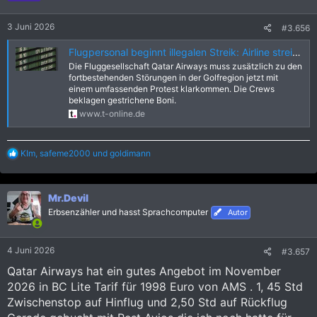
n
e
3 Juni 2026
#3.656
n
:
Flugpersonal beginnt illegalen Streik: Airline streicht Boni
Die Fluggesellschaft Qatar Airways muss zusätzlich zu den
fortbestehenden Störungen in der Golfregion jetzt mit
einem umfassenden Protest klarkommen. Die Crews
beklagen gestrichene Boni.
www.t-online.de
R
KIm
,
safeme2000
und
goldimann
e
a
k
Mr.Devil
t
i
Erbsenzähler und hasst Sprachcomputer
Autor
o
n
e
4 Juni 2026
#3.657
n
:
Qatar Airways hat ein gutes Angebot im November
2026 in BC Lite Tarif für 1998 Euro von AMS . 1, 45 Std
Zwischenstop auf Hinflug und 2,50 Std auf Rückflug