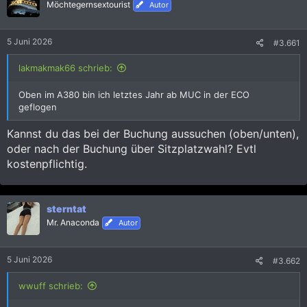
i
Möchtegernsextourist
Autor
o
n
e
5 Juni 2026
#3.661
n
:
lakmakmak66 schrieb:
Oben im A380 bin ich letztes Jahr ab MUC in der ECO
geflogen
Kannst du das bei der Buchung aussuchen (oben/unten),
oder nach der Buchung über Sitzplatzwahl? Evtl
kostenpflichtig.
sterntat
Mr. Anaconda
Autor
5 Juni 2026
#3.662
wwuff schrieb: