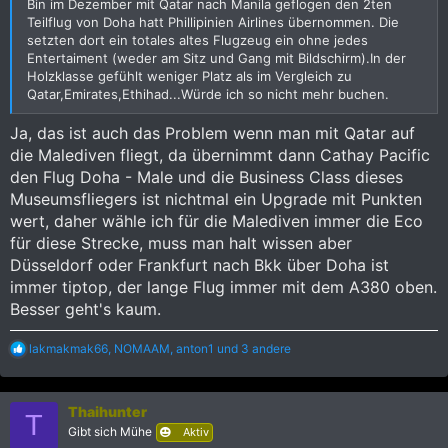
Bin im Dezember mit Qatar nach Manila geflogen den 2ten
Teilflug von Doha hatt Phillipinien Airlines übernommen. Die
setzten dort ein totales altes Flugzeug ein ohne jedes
Entertaiment (weder am Sitz und Gang mit Bildschirm).In der
Holzklasse gefühlt weniger Platz als im Vergleich zu
Qatar,Emirates,Ethihad...Würde ich so nicht mehr buchen.
Ja, das ist auch das Problem wenn man mit Qatar auf
die Malediven fliegt, da übernimmt dann Cathay Pacific
den Flug Doha - Male und die Business Class dieses
Museumsfliegers ist nichtmal ein Upgrade mit Punkten
wert, daher wähle ich für die Malediven immer die Eco
für diese Strecke, muss man halt wissen aber
Düsseldorf oder Frankfurt nach Bkk über Doha ist
immer tiptop, der lange Flug immer mit dem A380 oben.
Besser geht's kaum.
R
lakmakmak66
,
NOMAAM
,
anton1
und 3 andere
e
a
k
Thaihunter
t
T
i
Gibt sich Mühe
Aktiv
o