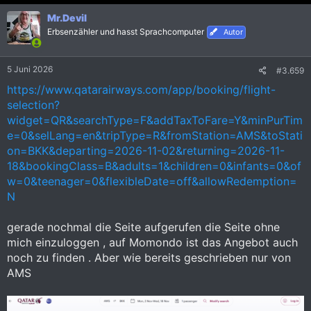
n
Mr.Devil
e
Erbsenzähler und hasst Sprachcomputer
n
Autor
:
5 Juni 2026
#3.659
https://www.qatarairways.com/app/booking/flight-
selection?
widget=QR&searchType=F&addTaxToFare=Y&minPurTim
e=0&selLang=en&tripType=R&fromStation=AMS&toStati
on=BKK&departing=2026-11-02&returning=2026-11-
18&bookingClass=B&adults=1&children=0&infants=0&of
w=0&teenager=0&flexibleDate=off&allowRedemption=
N
gerade nochmal die Seite aufgerufen die Seite ohne
mich einzuloggen , auf Momondo ist das Angebot auch
noch zu finden . Aber wie bereits geschrieben nur von
AMS