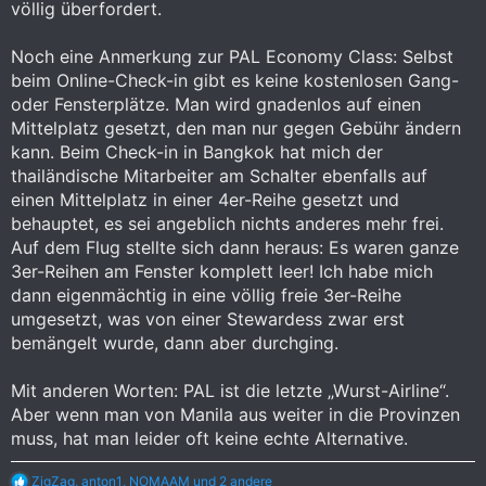
völlig überfordert.
Noch eine Anmerkung zur PAL Economy Class: Selbst
beim Online-Check-in gibt es keine kostenlosen Gang-
oder Fensterplätze. Man wird gnadenlos auf einen
Mittelplatz gesetzt, den man nur gegen Gebühr ändern
kann. Beim Check-in in Bangkok hat mich der
thailändische Mitarbeiter am Schalter ebenfalls auf
einen Mittelplatz in einer 4er-Reihe gesetzt und
behauptet, es sei angeblich nichts anderes mehr frei.
Auf dem Flug stellte sich dann heraus: Es waren ganze
3er-Reihen am Fenster komplett leer! Ich habe mich
dann eigenmächtig in eine völlig freie 3er-Reihe
umgesetzt, was von einer Stewardess zwar erst
bemängelt wurde, dann aber durchging.
Mit anderen Worten: PAL ist die letzte „Wurst-Airline“.
Aber wenn man von Manila aus weiter in die Provinzen
muss, hat man leider oft keine echte Alternative.
R
ZigZag
,
anton1
,
NOMAAM
und 2 andere