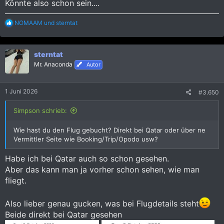
Könnte also schon sein....
R
NOMAAM
und
sterntat
e
a
k
sterntat
t
i
Mr. Anaconda
Autor
o
n
e
1 Juni 2026
#3.650
n
:
Simpson schrieb:
Wie hast du den Flug gebucht? Direkt bei Qatar oder über ne
Vermittler Seite wie Booking/Trip/Opodo usw?
Habe ich bei Qatar auch so schon gesehen.
Aber das kann man ja vorher schon sehen, wie man
fliegt.
Also lieber genau gucken, was bei Flugdetails steht
Beide direkt bei Qatar gesehen