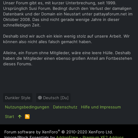
Unser Forum gibt es, mit kurzer Unterbrechung, seit 1999.
Ursprünglich Susi Forum. Bedingt durch den Verlust der damaligen
Datenbank und der Domain ein Neustart unter pattayaforum.net im
Oktober 2008. Das sind nicht gerade wenige Jahre in dieser
schnelllebigen Zeit.
Deshalb sind wir auch ein klein wenig stolz auf unsere Arbeit. Wir
können also nicht alles falsch gemacht haben.
Alleine, ein Forum ohne Mitglieder, wäre eine leere Hülle. Deshalb
haben die Mitglieder einen ebenso großen Anteil am Fortbestehen
dieses Forums.
Dunkler Style
Deutsch [Du]
Nutzungsbedingungen
Datenschutz
Hilfe und Impressum
Start
R
S
S
®
Forum software by XenForo
© 2010-2020 XenForo Ltd.
Ignore/Block Essentials by
AddonFlare - Premium XF2 Addons