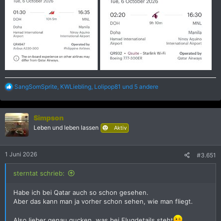
R
SangSomSprite
,
KWLiebling
,
Lolipop81
und 5 andere
e
a
k
Simpson
t
i
Leben und leben lassen
Aktiv
o
n
e
1 Juni 2026
#3.651
n
:
sterntat schrieb:
Habe ich bei Qatar auch so schon gesehen.
Aber das kann man ja vorher schon sehen, wie man fliegt.
Also lieber genau gucken, was bei Flugdetails steht