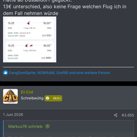
13€ unterschied, also keine Frage welchen Flug ich in
dem Fall nehmen würde
R
SangSomSprite
,
NOMAAM
,
Graf66
und eine weitere Person
e
a
k
El Cid
t
i
Schreibwütig
Aktiv
o
n
e
1 Juni 2026
#3.655
n
:
Markus76 schrieb: