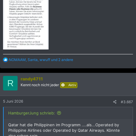
R
NOMAAM
,
Santa
,
wwuff
und 2 andere
e
a
k
randy4711
t
R
i
Kennt noch nicht jeder
Aktiv
o
n
e
5 Juni 2026
#3.667
n
:
HamburgerJung schrieb:
Qatar hat die Philippinen im Programm ....als...Operated by
Philippine Airlines oder Operated by Qatar Airways. Könnte
also schon sein....