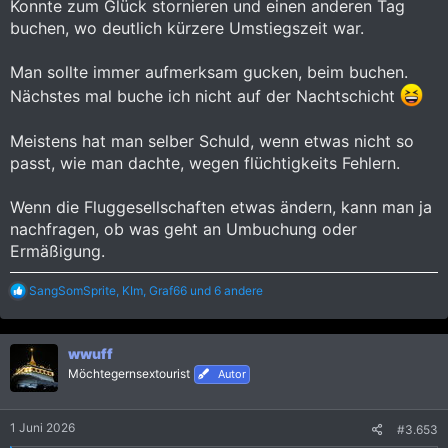
Konnte zum Glück stornieren und einen anderen Tag
buchen, wo deutlich kürzere Umstiegszeit war.
Man sollte immer aufmerksam gucken, beim buchen.
Nächstes mal buche ich nicht auf der Nachtschicht
Meistens hat man selber Schuld, wenn etwas nicht so
passt, wie man dachte, wegen flüchtigkeits Fehlern.
Wenn die Fluggesellschaften etwas ändern, kann man ja
nachfragen, ob was geht an Umbuchung oder
Ermäßigung.
R
SangSomSprite
,
KIm
,
Graf66
und 6 andere
e
a
k
wwuff
t
i
Möchtegernsextourist
Autor
o
n
e
1 Juni 2026
#3.653
n