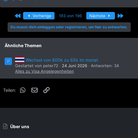
e
a
k
Erste
Letzte
Vorherige
193 von 196
Nächste
t
i
Du musst dich einloggen oder registrieren, um hier zu antworten.
o
n
e
n
Ähnliche Themen
:
Wechsel von 800k zu 65k im monat
P
Gestartet von peter72
24 Juni 2026
Antworten: 34
Alles zu Visa Angelegenheiten
WhatsApp
E-Mail
Link
Teilen:
Über uns