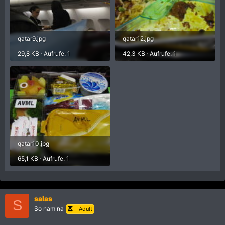
qatar9.jpg
qatar12.jpg
29,8 KB · Aufrufe: 1
42,3 KB · Aufrufe: 1
qatar10.jpg
65,1 KB · Aufrufe: 1
salas
S
So nam na
Adult