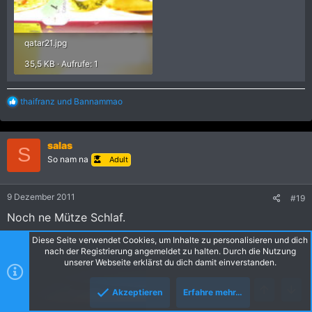
qatar21.jpg
35,5 KB · Aufrufe: 1
R
thaifranz
und
Bannammao
e
a
k
salas
t
S
i
So nam na
Adult
o
n
e
9 Dezember 2011
#19
n
:
Noch ne Mütze Schlaf.
Diese Seite verwendet Cookies, um Inhalte zu personalisieren und dich
nach der Registrierung angemeldet zu halten. Durch die Nutzung
unserer Webseite erklärst du dich damit einverstanden.
Akzeptieren
Erfahre mehr…