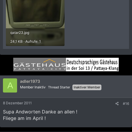
qatar23.jpg
24,1 KB · Aufrufe: 1
adler1973
A
Member Inaktiv
Thread Starter
Inaktiver Member
8 Dezember 2011
#16
Supa Andworten Danke an allen !
Fliege am im April !