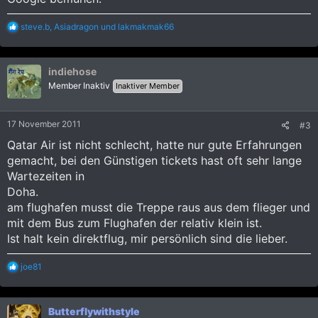
R
steve.b
,
Asiadragon
und
lakmakmak66
e
a
k
indiehose
t
i
Member Inaktiv
Inaktiver Member
o
n
e
17 November 2011
#3
n
:
Qatar Air ist nicht schlecht, hatte nur gute Erfahrungen
gemacht, bei den Günstigen tickets hast oft sehr lange
Wartezeiten in
Doha.
am flughafen musst die Treppe raus aus dem flieger und
mit dem Bus zum Flughafen der relativ klein ist.
Ist halt kein direktflug, mir persönlich sind die lieber.
R
joe81
e
a
k
Butterflywithstyle
t