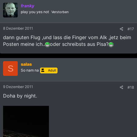
franky
play you yes not
Verstorben
8 Dezember 2011
#17
dann guten Flug ,und lass die Finger vom Alk ,jetz beim
Posten meine ich..
oder schreibsts aus Pisa?
salas
S
So nam na
Adult
9 Dezember 2011
#18
Doha by night.