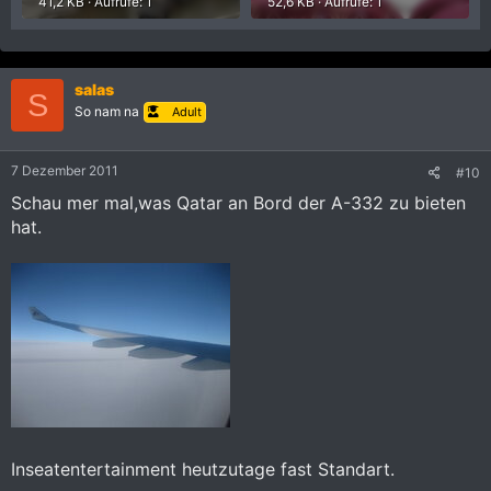
41,2 KB · Aufrufe: 1
52,6 KB · Aufrufe: 1
salas
S
So nam na
Adult
7 Dezember 2011
#10
Schau mer mal,was Qatar an Bord der A-332 zu bieten
hat.
Inseatentertainment heutzutage fast Standart.