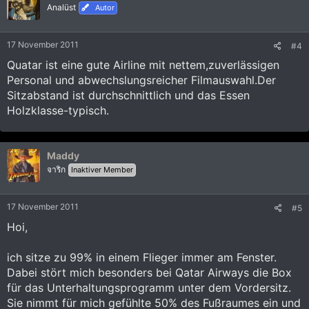
i
Analüst
Autor
o
n
e
17 November 2011
#4
n
:
Quatar ist eine gute Airline mit nettem,zuverlässigen
Personal und abwechslungsreicher Filmauswahl.Der
Sitzabstand ist durchschnittlich und das Essen
Holzklasse-typisch.
Maddy
จาริก
Inaktiver Member
17 November 2011
#5
Hoi,
ich sitze zu 99% in einem Flieger immer am Fenster.
Dabei stört mich besonders bei Qatar Airways die Box
für das Unterhaltungsprogramm unter dem Vordersitz.
Sie nimmt für mich gefühlte 50% des Fußraumes ein und