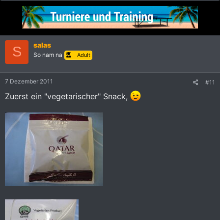
salas
S
So nam na
Adult
7 Dezember 2011
#11
Zuerst ein "vegetarischer" Snack,