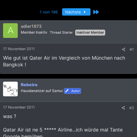
r
r
s
s
Letzte
1 von 196
Nächste
t
t
e
e
l
l
adler1973
A
l
l
Member Inaktiv
Thread Starter
Inaktiver Member
e
t
r
a
m
17 November 2011
#1
Wie gut ist Qater Air im Vergleich von München nach
Bangkok !
Rebeiro
Hausbesetzer auf Samui
Autor
17 November 2011
#2
was ?
Qatar Air ist ne 5 ***** Airline...ich würde mal Tante
Google bemühen.