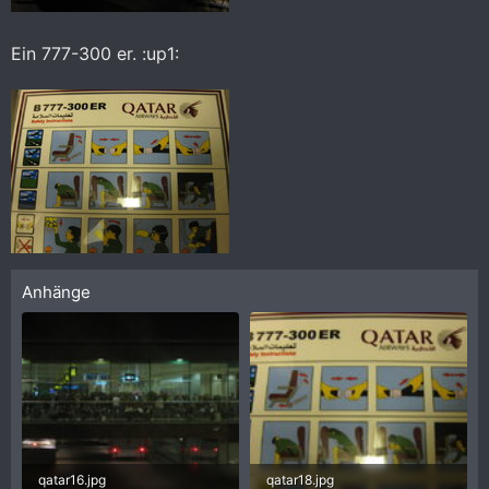
Ein 777-300 er. :up1:
Anhänge
qatar16.jpg
qatar18.jpg