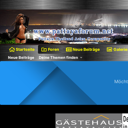
Startseite
Foren
Neue Beiträge
Galerie
Neue Beiträge
Deine Themen finden
Möcht