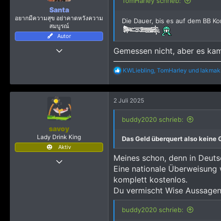
TomHarley schrieb:
n
Santa
e
อยากมีความสุข อย่าคาดหวังความ
Die Dauer, bis es auf dem BB Ko
n
สมบูรณ์
:
Autor
7 März 2017
Gemessen nicht, aber es kam
10.789
R
KWLiebling
,
TomHarley
und
lakma
94.447
e
4.915
a
k
2 Juli 2025
t
i
o
buddy2020 schrieb:
n
savoy
e
Lady Drink King
Das Geld überquert also keine
n
Aktiv
:
Meines schon, denn in Deuts
27 August 2013
Eine nationale Überweisung 
2.324
komplett kostenlos.
4.608
Du vermischt Wise Aussage
1.915
buddy2020 schrieb: