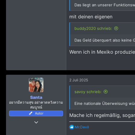
Das liegt an unserer Funktionsw
mit deinen eigenen
buddy2020 schrieb:
Das Geld überquert also keine 
Wenn ich in Mexiko produzie
2 Juli 2025
savoy schrieb:
Santa
อยากมีความสุข อย่าคาดหวังความ
Eine nationale Überweisung wü
สมบูรณ์
Autor
Mache ich regelmäßig, sogar 
7 März 2017
R
Mr.Devil
10.789
e