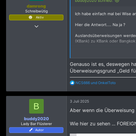
buddy2020 schrieb:
n
damrong
e
Schreibwütig
Ich habe einfach mal bei Wise an
n
Aktiv
:
20 Februar 2022
Hier die Antwort.... Na ja ?
877
Auslandsüberweisungen werden n
1.655
(KBank) zu KBank oder Bangkok 
1.293
Damit ist für mich das Thema dur
Genauso ist es, deswegen ha
Überweisungsgrund „Geld für
R
NCS666
und
OnkelToto
e
a
k
3 Juli 2025
t
B
i
Aber wenn die Überweisung 
o
n
buddy2020
e
Wie hier zu sehen ... FOREIG
Lady Bar Flüsterer
n
Autor
: