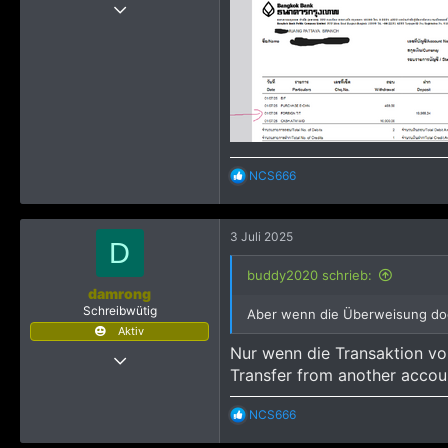
18 April 2020
4.230
14.587
2.965
R
NCS666
e
a
k
3 Juli 2025
t
D
i
o
buddy2020 schrieb:
n
damrong
e
Schreibwütig
Aber wenn die Überweisung doc
n
Aktiv
:
Nur wenn die Transaktion vo
20 Februar 2022
Transfer from another accoun
877
1.655
R
NCS666
1.293
e
a