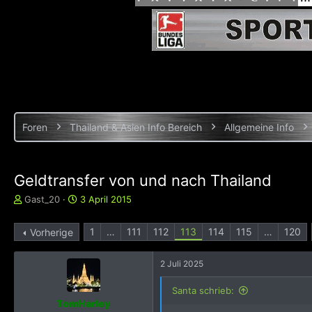
Foren
Thailand & Asien Info Bereich
Allgemeine Info
Geldtransfer von und nach Thailand
E
E
Gast_20
3 April 2015
r
r
s
s
1
…
111
112
113
114
115
…
120
Vorherige
t
t
e
e
l
l
2 Juli 2025
l
l
e
t
Santa schrieb:
r
a
TomHarley
m