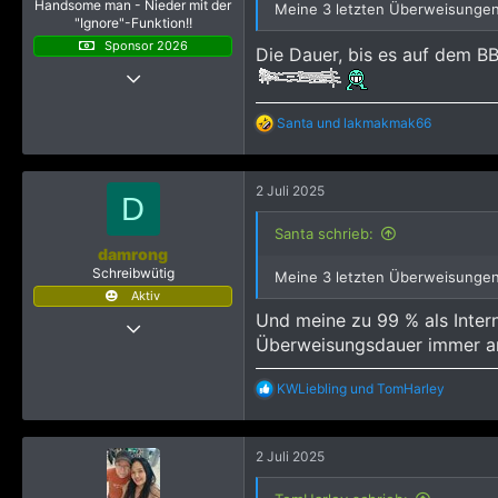
Handsome man - Nieder mit der
Meine 3 letzten Überweisungen 
"Ignore"-Funktion!!
Sponsor 2026
Die Dauer, bis es auf dem BB
25 Juli 2018
2.629
R
Santa
und
lakmakmak66
14.573
e
3.195
a
k
64
2 Juli 2025
t
D
Da simmer dabei, dat es prima… 🥳
i
o
Santa schrieb:
n
damrong
e
Schreibwütig
Meine 3 letzten Überweisungen 
n
Aktiv
:
Und meine zu 99 % als Inter
20 Februar 2022
Überweisungsdauer immer a
877
1.655
R
KWLiebling
und
TomHarley
1.293
e
a
k
2 Juli 2025
t
i
o