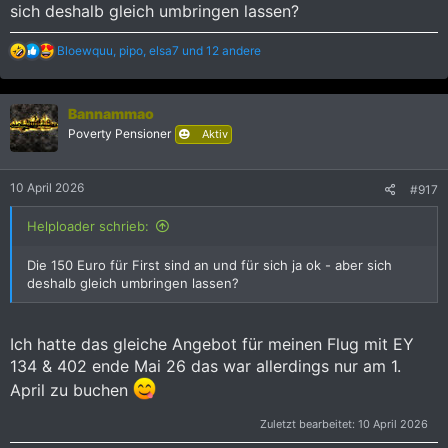
sich deshalb gleich umbringen lassen?
R
Bloewquu
,
pipo
,
elsa7
und 12 andere
e
a
k
Bannammao
t
i
Poverty Pensioner
Aktiv
o
n
e
10 April 2026
#917
n
:
Helploader schrieb:
Die 150 Euro für First sind an und für sich ja ok - aber sich
deshalb gleich umbringen lassen?
Ich hatte das gleiche Angebot für meinen Flug mit EY
134 & 402 ende Mai 26 das war allerdings nur am 1.
April zu buchen
Zuletzt bearbeitet:
10 April 2026