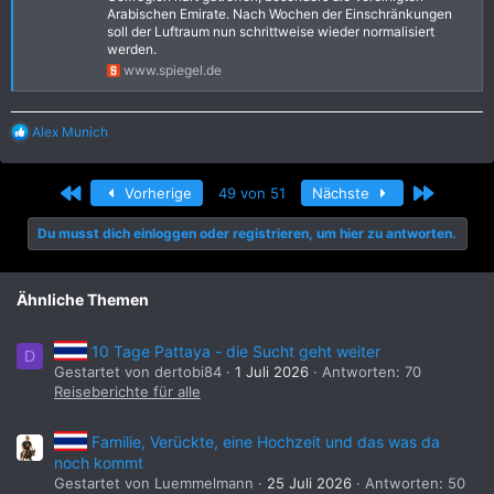
Arabischen Emirate. Nach Wochen der Einschränkungen
soll der Luftraum nun schrittweise wieder normalisiert
werden.
www.spiegel.de
R
Alex Munich
e
a
k
Erste
Letzte
Vorherige
49 von 51
Nächste
t
i
Du musst dich einloggen oder registrieren, um hier zu antworten.
o
n
e
n
Ähnliche Themen
:
10 Tage Pattaya - die Sucht geht weiter
D
Gestartet von dertobi84
1 Juli 2026
Antworten: 70
Reiseberichte für alle
Familie, Verückte, eine Hochzeit und das was da
noch kommt
Gestartet von Luemmelmann
25 Juli 2026
Antworten: 50