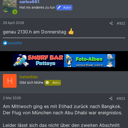
carlos661
t
i
Hat nix anderes zu tun
Autor
o
n
e
29 April 2026
#922
n
:
genau 2130.h am Donnerstag
R
Kartoffel
e
a
k
t
i
o
n
hatarifan
H
e
Gibt sich Mühe
Aktiv
n
:
2 Mai 2026
#923
Am Mittwoch ging es mit Etihad zurück nach Bangkok.
Der Flug von München nach Abu Dhabi war ereignislos.
Leider lässt sich das nicht über den zweiten Abschnitt