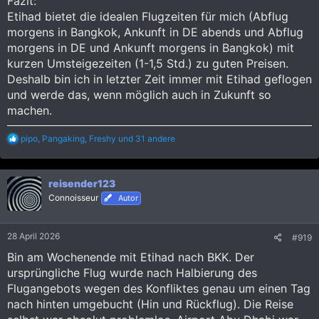
Fazit:
Etihad bietet die idealen Flugzeiten für mich (Abflug
morgens in Bangkok, Ankunft in DE abends und Abflug
morgens in DE und Ankunft morgens in Bangkok) mit
kurzen Umsteigezeiten (1-1,5 Std.) zu guten Preisen.
Deshalb bin ich in letzter Zeit immer mit Etihad geflogen
und werde das, wenn möglich auch in Zukunft so
machen.
R
pipo
,
Pangaking
,
Freshy
und 31 andere
e
a
k
reisender123
t
i
Connoisseur
Autor
o
n
e
28 April 2026
#919
n
:
Bin am Wochenende mit Etihad nach BKK. Der
ursprüngliche Flug wurde nach Halbierung des
Flugangebots wegen des Konfliktes genau um einen Tag
nach hinten umgebucht (Hin und Rückflug). Die Reise