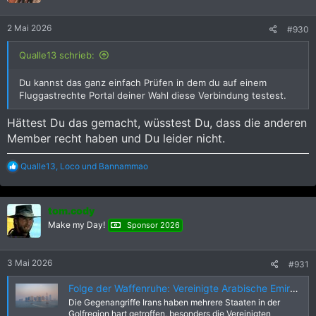
2 Mai 2026
#930
Qualle13 schrieb:
Du kannst das ganz einfach Prüfen in dem du auf einem
Fluggastrechte Portal deiner Wahl diese Verbindung testest.
Hättest Du das gemacht, wüsstest Du, dass die anderen
Member recht haben und Du leider nicht.
R
Qualle13
,
Loco
und
Bannammao
e
a
k
tom.cody
t
i
Make my Day!
Sponsor 2026
o
n
e
3 Mai 2026
#931
n
:
Folge der Waffenruhe: Vereinigte Arabische Emirate geben Luftraum wieder frei
Die Gegenangriffe Irans haben mehrere Staaten in der
Golfregion hart getroffen, besonders die Vereinigten