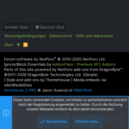
Dunkler Style
Deutsch [Du]
Nutzungsbedingungen
Datenschutz
Hilfe und Impressum
Start
R
S
S
®
Forum software by XenForo
© 2010-2020 XenForo Ltd.
Ignore/Block Essentials by
AddonFlare - Premium XF2 Addons
Parts of this site powered by
XenForo add-ons from DragonByte™
©2011-2026
DragonByte Technologies Ltd.
(
Details
)
|
Style and add-ons by ThemeHouse
|
Media embeds via
s9e/MediaSites
XenAtendo 2 PRO
© Jason Axelrod of
8WAYRUN
Diese Seite verwendet Cookies, um Inhalte zu personalisieren und dich
nach der Registrierung angemeldet zu halten. Durch die Nutzung
unserer Webseite erklärst du dich damit einverstanden.
Akzeptieren
Erfahre mehr…
Oben
Unte