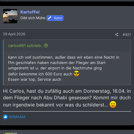
a
k
Kartoffel
t
i
Gibt sich Mühe
Autor
o
n
e
29 April 2026
#921
n
:
carlos661 schrieb:
kann ich voll zustimmen, außer dass wir eben eine Nacht in
ffm geschlafen haben nachdem der Flieger am Start
umgedreht ist u. der airport in die Nachtruhe ging
dafür bekomme ich 600 Euro auch
Essen war top, Service auch
Hi Carlos, hast du zufällig auch am Donnerstag, 16.04. in
dem Flieger nach Abu Dhabi gesessen? Kommt mir doch
nun irgendwie bekannt vor was du schilderst...
R
NOMAAM
e
a
k