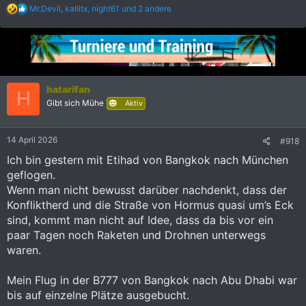
R
Mr.Devil
,
kallitx
,
night61
und 2 andere
e
a
k
t
i
o
n
hatarifan
H
e
Gibt sich Mühe
Aktiv
n
:
14 April 2026
#918
Ich bin gestern mit Etihad von Bangkok nach München
geflogen.
Wenn man nicht bewusst darüber nachdenkt, dass der
Konfliktherd und die Straße von Hormus quasi um’s Eck
sind, kommt man nicht auf Idee, dass da bis vor ein
paar Tagen noch Raketen und Drohnen unterwegs
waren.
Mein Flug in der B777 von Bangkok nach Abu Dhabi war
bis auf einzelne Plätze ausgebucht.