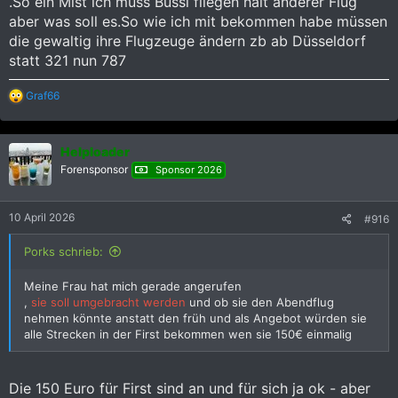
.So ein Mist ich muss Bussi fliegen halt anderer Flug
aber was soll es.So wie ich mit bekommen habe müssen
die gewaltig ihre Flugzeuge ändern zb ab Düsseldorf
statt 321 nun 787
R
Graf66
e
a
k
Helploader
t
i
Forensponsor
Sponsor 2026
o
n
e
10 April 2026
#916
n
:
Porks schrieb:
Meine Frau hat mich gerade angerufen
,
sie soll umgebracht werden
und ob sie den Abendflug
nehmen könnte anstatt den früh und als Angebot würden sie
alle Strecken in der First bekommen wen sie 150€ einmalig
Die 150 Euro für First sind an und für sich ja ok - aber