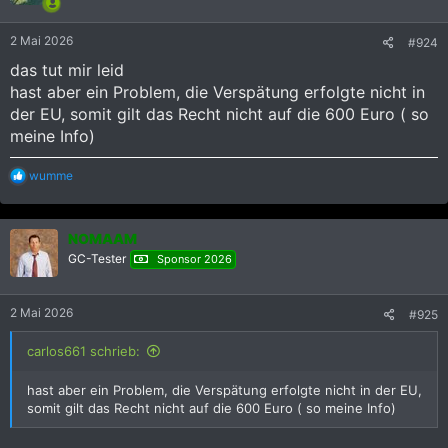
n
e
2 Mai 2026
#924
n
:
das tut mir leid
hast aber ein Problem, die Verspätung erfolgte nicht in
der EU, somit gilt das Recht nicht auf die 600 Euro ( so
meine Info)
R
wumme
e
a
k
NOMAAM
t
i
GC-Tester
Sponsor 2026
o
n
e
2 Mai 2026
#925
n
:
carlos661 schrieb:
hast aber ein Problem, die Verspätung erfolgte nicht in der EU,
somit gilt das Recht nicht auf die 600 Euro ( so meine Info)