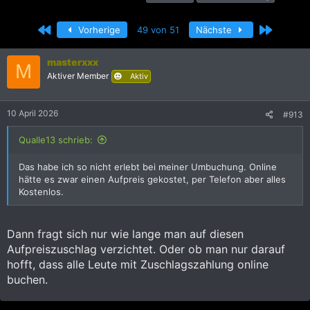
r
r
c
s
s
h
Erste
Letzte
Vorherige
49 von 51
Nächste
t
t
l
e
e
a
l
l
g
masterxxx
M
l
l
w
Aktiver Member
Aktiv
e
t
o
r
a
r
m
t
10 April 2026
#913
e
Qualle13 schrieb:
Das habe ich so nicht erlebt bei meiner Umbuchung. Online
hätte es zwar einen Aufpreis gekostet, per Telefon aber alles
Kostenlos.
Dann fragt sich nur wie lange man auf diesen
Aufpreiszuschlag verzichtet. Oder ob man nur darauf
hofft, dass alle Leute mit Zuschlagszahlung online
buchen.