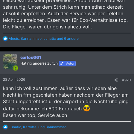
selbst war absolut problemlos. Airport Abu Dhabi war
sehr ruhig. Unter dem Strich kann man etihad derzeit
absolut empfehlen. Auch der Service war per Telefon
leicht zu erreichen. Essen war für Eco-Verhältnisse top.
Die Flieger waren übrigens nahezu voll.
R
Alouis
,
Bannammao
,
Lunatic
und 6 andere
e
a
k
carlos661
t
i
Hat nix anderes zu tun
Autor
o
n
e
28 April 2026
#920
n
:
kann ich voll zustimmen, außer dass wir eben eine
Nacht in ffm geschlafen haben nachdem der Flieger am
Start umgedreht ist u. der airport in die Nachtruhe ging
dafür bekomme ich 600 Euro auch
Essen war top, Service auch
R
Lunatic
,
Kartoffel
und
Bannammao
e