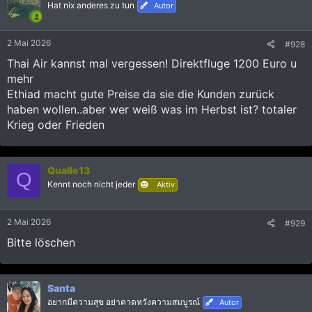
Hat nix anderes zu tun
Autor
n
:
2 Mai 2026
#928
Thai Air kannst mal vergessen! Direktfluge 1200 Euro u
mehr
Ethiad macht gute Preise da sie die Kunden zurück
haben wollen..aber wer weiß was im Herbst ist? totaler
Krieg oder Frieden
Qualle13
Q
Kennt noch nicht jeder
Aktiv
2 Mai 2026
#929
Bitte löschen
Santa
อยากมีความสุข อย่าคาดหวังความสมบูรณ์
Autor