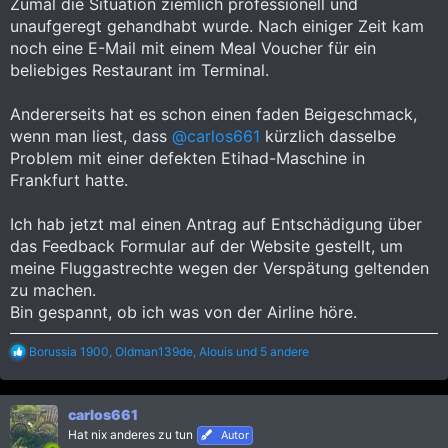
Zumal die Situation ziemlich professionell und
unaufgeregt gehandhabt wurde. Nach einiger Zeit kam
noch eine E-Mail mit einem Meal Voucher für ein
beliebiges Restaurant im Terminal.
Andererseits hat es schon einen faden Beigeschmack,
wenn man liest, dass
@carlos661
kürzlich dasselbe
Problem mit einer defekten Etihad-Maschine in
Frankfurt hatte.
Ich hab jetzt mal einen Antrag auf Entschädigung über
das Feedback Formular auf der Website gestellt, um
meine Fluggastrechte wegen der Verspätung geltenden
zu machen.
Bin gespannt, ob ich was von der Airline höre.
R
Borussia 1900
,
Oldman139de
,
Alouis
und 5 andere
e
a
k
carlos661
t
i
Hat nix anderes zu tun
Autor
o