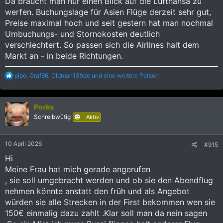
Da braucht man nur einen Blick auf die Lufthansa zu
werfen. Buchungslage für Asien Flüge derzeit sehr gut,
Preise maximal hoch und seit gestern hat man nochmal
Umbuchungs- und Stornokosten deutlich
verschlechtert. So passen sich die Airlines halt dem
Markt an - in beide Richtungen.
R
pipo
,
Graf66
,
Oldman139de
und eine weitere Person
e
a
k
Porks
t
i
Schreibwütig
Aktiv
o
n
e
10 April 2026
#915
n
:
Hi
Meine Frau hat mich gerade angerufen
, sie soll umgebracht werden und ob sie den Abendflug
nehmen könnte anstatt den früh und als Angebot
würden sie alle Strecken in der First bekommen wen sie
150€ einmalig dazu zahlt .Klar soll man da nein sagen