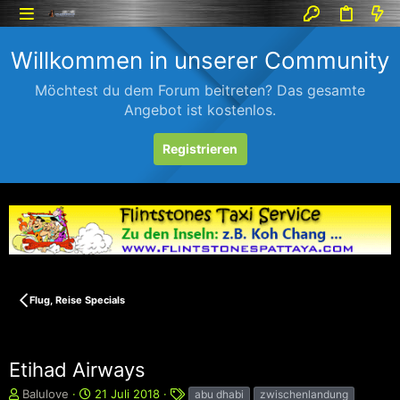
Willkommen in unserer Community
Möchtest du dem Forum beitreten? Das gesamte
Angebot ist kostenlos.
Registrieren
Flug, Reise Specials
Etihad Airways
E
E
S
Balulove
21 Juli 2018
abu dhabi
zwischenlandung