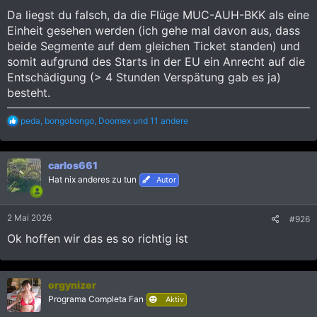
Da liegst du falsch, da die Flüge MUC-AUH-BKK als eine
Einheit gesehen werden (ich gehe mal davon aus, dass
beide Segmente auf dem gleichen Ticket standen) und
somit aufgrund des Starts in der EU ein Anrecht auf die
Entschädigung (> 4 Stunden Verspätung gab es ja)
besteht.
R
peda
,
bongobongo
,
Doomex
und 11 andere
e
a
k
carlos661
t
i
Hat nix anderes zu tun
Autor
o
n
e
2 Mai 2026
#926
n
:
Ok hoffen wir das es so richtig ist
orgynizer
Programa Completa Fan
Aktiv