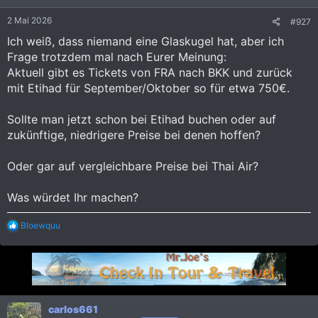
2 Mai 2026
#927
Ich weiß, dass niemand eine Glaskugel hat, aber ich
Frage trotzdem mal nach Eurer Meinung:
Aktuell gibt es Tickets von FRA nach BKK und zurück
mit Etihad für September/Oktober so für etwa 750€.
Sollte man jetzt schon bei Etihad buchen oder auf
zukünftige, niedrigere Preise bei denen hoffen?
Oder gar auf vergleichbare Preise bei Thai Air?
Was würdet Ihr machen?
R
Bloewquu
e
a
k
t
i
o
n
carlos661
e