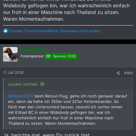
Widebody geflogen bin, war ich wahrscheinlich einfach
nur froh in einer Maschine nach Thailand zu sitzen.
Waren Momentaufnahmen.
R
Doomex
,
FreundvonderMosel
,
Bloewquu
und 8 andere
e
a
k
Dackel2019
t
i
Forensponsor
Sponsor 2026
o
n
e
11 Juli 2026
#965
n
:
Lunatic schrieb:
@Dackel2019
beim Retour-Flug, gehe ich noch genauer darauf
ein, denn da hatte ich 350er und 321er hintereinander. So
fühlt man den Unterschied besser, obwohl ich vorher immer
mit Etihad BC in einer Widebody geflogen bin, war ich
wahrscheinlich einfach nur froh in einer Maschine nach
Thailand zu sitzen. Waren Momentaufnahmen.
Ja, berichte mal, wenn Du zurück bist.