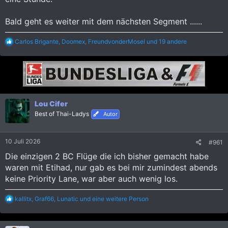
Bald geht es weiter mit dem nächsten Segment ......
R
Carlos Brigante
,
Doomex
,
FreundvonderMosel
und 19 andere
e
a
k
t
i
o
n
Lou Cifer
e
Best of Thai-Ladys
n
Autor
:
10 Juli 2026
#961
Die einzigen 2 BC Flüge die ich bisher gemacht habe
waren mit Etihad, nur gab es bei mir zumindest abends
keine Priority Lane, war aber auch wenig los.
R
kallitx
,
Graf66
,
Lunatic
und eine weitere Person
e
a
k