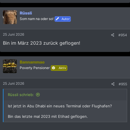
a
k
Rüssli
t
i
Som nam na oder so!
Autor
o
n
e
25 Juni 2026
#954
n
:
Bin im März 2023 zurück geflogen!
Bannammao
Poverty Pensioner
Aktiv
25 Juni 2026
#955
Rüssli schrieb:
Ist jetzt in Abu Dhabi ein neues Terminal oder Flughafen?
Bin das letzte mal 2023 mit Etihad geflogen.