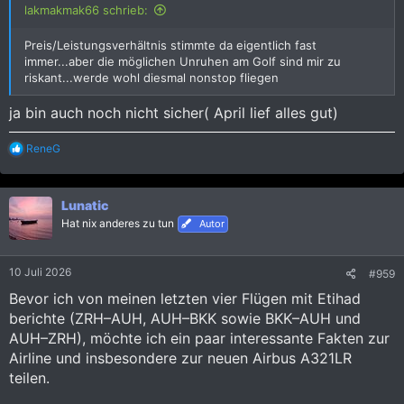
lakmakmak66 schrieb:
Preis/Leistungsverhältnis stimmte da eigentlich fast
immer...aber die möglichen Unruhen am Golf sind mir zu
riskant...werde wohl diesmal nonstop fliegen
ja bin auch noch nicht sicher( April lief alles gut)
R
ReneG
e
a
k
Lunatic
t
i
Hat nix anderes zu tun
Autor
o
n
e
10 Juli 2026
#959
n
:
Bevor ich von meinen letzten vier Flügen mit Etihad
berichte (ZRH–AUH, AUH–BKK sowie BKK–AUH und
AUH–ZRH), möchte ich ein paar interessante Fakten zur
Airline und insbesondere zur neuen Airbus A321LR
teilen.