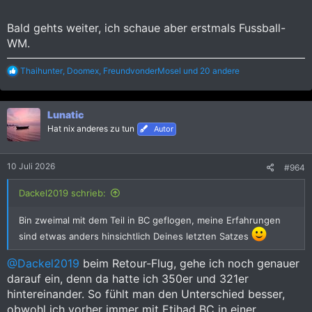
Bald gehts weiter, ich schaue aber erstmals Fussball-
WM.
R
Thaihunter
,
Doomex
,
FreundvonderMosel
und 20 andere
e
a
k
Lunatic
t
i
Hat nix anderes zu tun
Autor
o
n
e
10 Juli 2026
#964
n
:
Dackel2019 schrieb:
Bin zweimal mit dem Teil in BC geflogen, meine Erfahrungen
sind etwas anders hinsichtlich Deines letzten Satzes
@Dackel2019
beim Retour-Flug, gehe ich noch genauer
darauf ein, denn da hatte ich 350er und 321er
hintereinander. So fühlt man den Unterschied besser,
obwohl ich vorher immer mit Etihad BC in einer