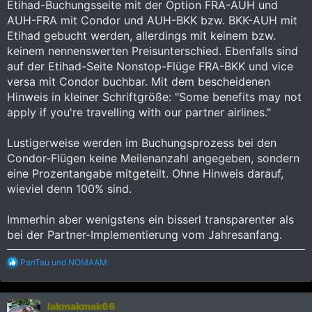
Etihad-Buchungsseite mit der Option FRA-AUH und
AUH-FRA mit Condor und AUH-BKK bzw. BKK-AUH mit
Etihad gebucht werden, allerdings mit keinem bzw.
keinem nennenswerten Preisunterschied. Ebenfalls sind
auf der Etihad-Seite Nonstop-Flüge FRA-BKK und vice
versa mit Condor buchbar. Mit dem bescheidenen
Hinweis in kleiner Schriftgröße: "Some benefits may not
apply if you're travelling with our partner airlines."
Lustigerweise werden im Buchungsprozess bei den
Condor-Flügen keine Meilenanzahl angegeben, sondern
eine Prozentangabe mitgeteilt. Ohne Hinweis darauf,
wieviel denn 100% sind.
Immerhin aber wenigstens ein bisserl transparenter als
bei der Partner-Implementierung vom Jahresanfang.
R
PanTau
und
NOMAAM
e
a
k
lakmakmak66
t