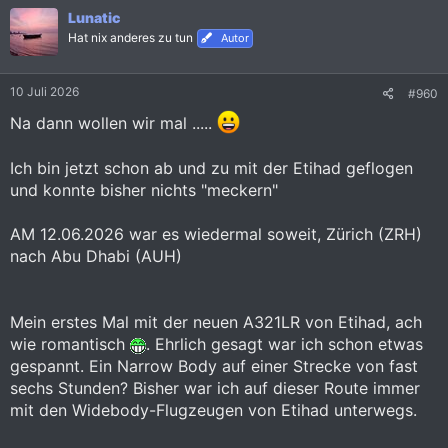
k
Lunatic
t
i
Hat nix anderes zu tun
Autor
o
n
e
10 Juli 2026
#960
n
:
Na dann wollen wir mal .....
Ich bin jetzt schon ab und zu mit der Etihad geflogen
und konnte bisher nichts "meckern"
AM 12.06.2026 war es wiedermal soweit, Zürich (ZRH)
nach Abu Dhabi (AUH)
Mein erstes Mal mit der neuen A321LR von Etihad, ach
wie romantisch
. Ehrlich gesagt war ich schon etwas
gespannt. Ein Narrow Body auf einer Strecke von fast
sechs Stunden? Bisher war ich auf dieser Route immer
mit den Widebody-Flugzeugen von Etihad unterwegs.