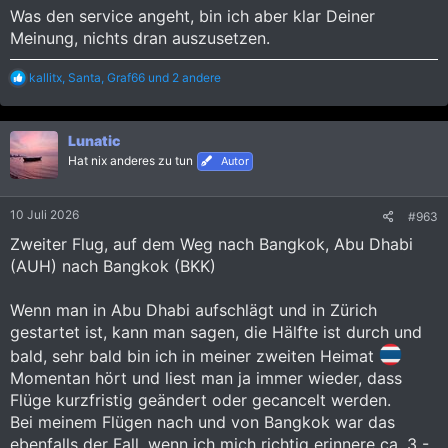
Was den service angeht, bin ich aber klar Deiner
Meinung, nichts dran auszusetzen.
R
kallitx
,
Santa
,
Graf66
und 2 andere
e
a
k
Lunatic
t
i
Hat nix anderes zu tun
Autor
o
n
e
10 Juli 2026
#963
n
:
Zweiter Flug, auf dem Weg nach Bangkok, Abu Dhabi
(AUH) nach Bangkok (BKK)
Wenn man in Abu Dhabi aufschlägt und in Zürich
gestartet ist, kann man sagen, die Hälfte ist durch und
bald, sehr bald bin ich in meiner zweiten Heimat
Momentan hört und liest man ja immer wieder, dass
Flüge kurzfristig geändert oder gecancelt werden.
Bei meinem Flügen nach und von Bangkok war das
ebenfalls der Fall, wenn ich mich richtig erinnere ca. 3 -