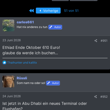
r
r
c
s
s
h
Erste
Vorherige
51 von 51
t
t
l
e
e
a
l
l
g
carlos661
l
l
w
Hat nix anderes zu tun
Autor
e
t
o
r
a
r
m
t
23 Juni 2026
#951
e
Ethiad Ende Oktober 610 Euro!
glaube da werde ich buchen...
R
Thaihunter
und
kallitx
e
a
k
Rüssli
t
i
Som nam na oder so!
Autor
o
n
e
24 Juni 2026
#952
n
:
Ist jetzt in Abu Dhabi ein neues Terminal oder
Flughafen?