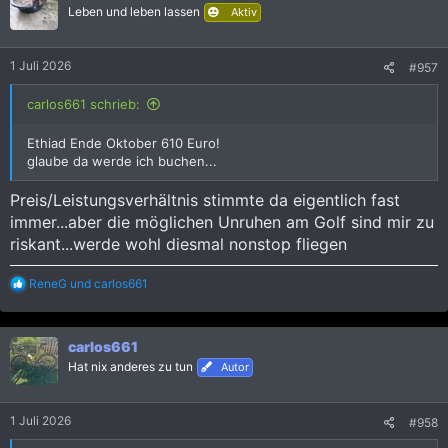
i
Leben und leben lassen
Aktiv
o
n
e
1 Juli 2026
#957
n
:
carlos661 schrieb:
Ethiad Ende Oktober 610 Euro!
glaube da werde ich buchen...
Preis/Leistungsverhältnis stimmte da eigentlich fast
immer...aber die möglichen Unruhen am Golf sind mir zu
riskant...werde wohl diesmal nonstop fliegen
R
ReneG
und
carlos661
e
a
k
carlos661
t
i
Hat nix anderes zu tun
Autor
o
n
e
1 Juli 2026
#958
n
: