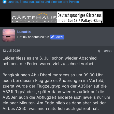
R
Lunatic
,
Bloewquu
,
kallitx
und eine weitere Person
e
a
k
t
i
o
n
Lunatic
e
Hat nix anderes zu tun
Autor
n
:
12 Juli 2026
#966
Leider hiess es am 6. Juli schon wieder Abschied
nehmen, die Ferien waren viel zu schnell vorbei.
Bangkok nach Abu Dhabi morgens so um 09:00 Uhr,
auch bei diesem Flug gab es Änderungen im Vorfeld,
zuerst wurde der Flugzeugtyp von der A350er auf die
A321LR geändert, später dann wieder zurück auf die
A350er, auch die Abflugzeit änderte sich jeweils nur um
ein paar Minuten. Am Ende blieb es dann aber bei der
Airbus A350, was mich natürlich auch gefreut hat.