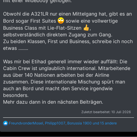
mit einer Widebody geflogen.
Obwohl die A321LR nur einen Mittelgang hat, gibt es an
Bord sogar First Suites
sowie eine vollwertige
Business Class mit Lie-Flat-Sitzen
,
selbstverständlich direktem Zugang zum Gang.
Zu beiden Klassen, First und Business, schreibe ich noch
etwas ........
Was mir bei Etihad generell immer wieder auffällt: Die
Cabin Crew ist unglaublich international. Mitarbeitende
aus über 140 Nationen arbeiten bei der Airline
zusammen. Diese internationale Mischung spürt man
auch an Bord und macht den Service irgendwie
besonders.
Mehr dazu dann in den nächsten Beiträgen.
Zuletzt bearbeitet:
10 Juli 2026
R
FreundvonderMosel
,
Philipp1007
,
Borussia 1900
und 15 andere
e
a