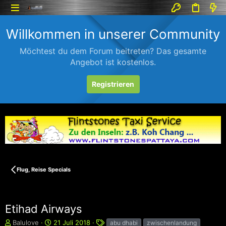
Willkommen in unserer Community
Möchtest du dem Forum beitreten? Das gesamte
Angebot ist kostenlos.
Registrieren
Flug, Reise Specials
Etihad Airways
E
E
S
Balulove
21 Juli 2018
abu dhabi
zwischenlandung