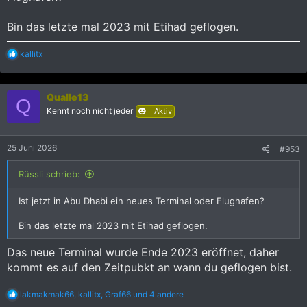
Bin das letzte mal 2023 mit Etihad geflogen.
R
kallitx
e
a
k
Qualle13
t
Q
i
Kennt noch nicht jeder
Aktiv
o
n
e
25 Juni 2026
#953
n
:
Rüssli schrieb:
Ist jetzt in Abu Dhabi ein neues Terminal oder Flughafen?
Bin das letzte mal 2023 mit Etihad geflogen.
Das neue Terminal wurde Ende 2023 eröffnet, daher
kommt es auf den Zeitpubkt an wann du geflogen bist.
R
lakmakmak66
,
kallitx
,
Graf66
und 4 andere
e