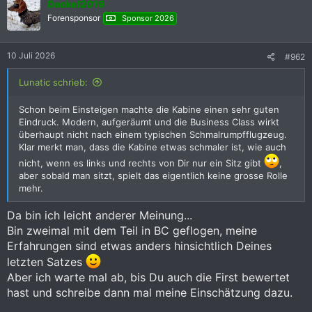
Dackel2019
t
i
Forensponsor
Sponsor 2026
o
n
e
10 Juli 2026
#962
n
:
Lunatic schrieb:
Schon beim Einsteigen machte die Kabine einen sehr guten
Eindruck. Modern, aufgeräumt und die Business Class wirkt
überhaupt nicht nach einem typischen Schmalrumpfflugzeug.
Klar merkt man, dass die Kabine etwas schmaler ist, wie auch
nicht, wenn es links und rechts von Dir nur ein Sitz gibt
,
aber sobald man sitzt, spielt das eigentlich keine grosse Rolle
mehr.
Da bin ich leicht anderer Meinung...
Bin zweimal mit dem Teil in BC geflogen, meine
Erfahrungen sind etwas anders hinsichtlich Deines
letzten Satzes
Aber ich warte mal ab, bis Du auch die First bewertet
hast und schreibe dann mal meine Einschätzung dazu.