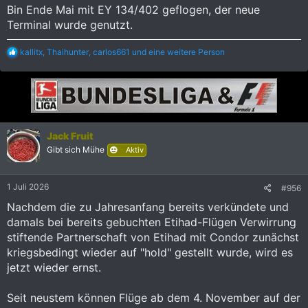
Bin Ende Mai mit EY 134/402 geflogen, der neue
Terminal wurde genutzt.
R
kallitx
,
Thaihunter
,
carlos661
und eine weitere Person
e
a
k
t
i
o
n
Jack Fruit
e
Gibt sich Mühe
n
Aktiv
:
1 Juli 2026
#956
Nachdem die zu Jahresanfang bereits verkündete und
damals bei bereits gebuchten Etihad-Flügen Verwirrung
stiftende Partnerschaft von Etihad mit Condor zunächst
kriegsbedingt wieder auf "hold" gestellt wurde, wird es
jetzt wieder ernst.
Seit neustem können Flüge ab dem 4. November auf der