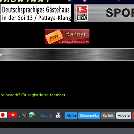
le
hreibzugriff für registrierte Member.
Gay / Bi
Afrika
Südamerika
Karibik
Andere