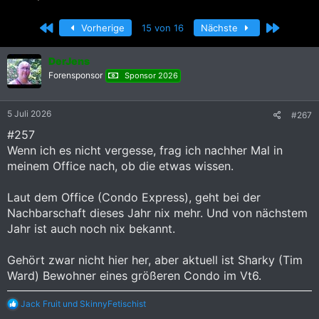
r
r
s
s
Erste
Letzte
Vorherige
15 von 16
Nächste
t
t
e
e
l
l
DerJens
l
l
Forensponsor
Sponsor 2026
e
t
r
a
m
5 Juli 2026
#267
#257
Wenn ich es nicht vergesse, frag ich nachher Mal in
meinem Office nach, ob die etwas wissen.
Laut dem Office (Condo Express), geht bei der
Nachbarschaft dieses Jahr nix mehr. Und von nächstem
Jahr ist auch noch nix bekannt.
Gehört zwar nicht hier her, aber aktuell ist Sharky (Tim
Ward) Bewohner eines größeren Condo im Vt6.
R
Jack Fruit
und
SkinnyFetischist
e