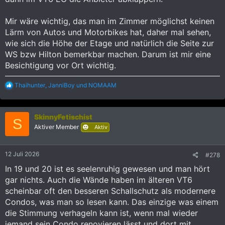
Mir wäre wichtig, das man im Zimmer möglichst keinen
Lärm von Autos und Motorbikes hat, daher mal sehen,
wie sich die Höhe der Etage und natürlich die Seite zur
WS bzw Hilton bemerkbar machen. Darum ist mir eine
Besichtigung vor Ort wichtig.
R
Thaihunter
,
JanniBoy
und
NOMAAM
e
a
k
SkinnyFetischist
t
S
i
Aktiver Member
Aktiv
o
n
e
12 Juli 2026
#278
n
:
In 19 und 20 ist es seelenruhig gewesen und man hört
gar nichts. Auch die Wände haben im älteren VT6
scheinbar oft den besseren Schallschutz als modernere
Condos, was man so lesen kann. Das einzige was einem
die Stimmung verhageln kann ist, wenn mal wieder
jemand sein Condo renovieren lässt und dort mit