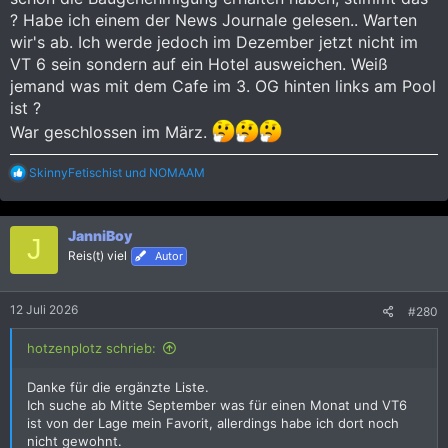
? Habe ich einem der News Journale gelesen.. Warten
wir's ab. Ich werde jedoch im Dezember jetzt nicht im
VT 6 sein sondern auf ein Hotel ausweichen. Weiß
jemand was mit dem Cafe im 3. OG hinten links am Pool
ist ?
War geschlossen im März.
R
SkinnyFetischist
und
NOMAAM
e
a
k
JanniBoy
t
J
i
Reis(t) viel
Autor
o
n
e
12 Juli 2026
#280
n
:
hotzenplotz schrieb:
Danke für die ergänzte Liste.
Ich suche ab Mitte September was für einen Monat und VT6
ist von der Lage mein Favorit, allerdings habe ich dort noch
nicht gewohnt.