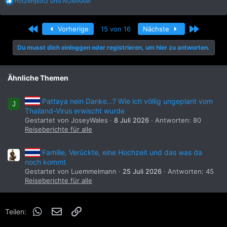
R
hotzenplotz
und
NOMAAM
e
a
k
Erste
Letzte
Vorherige
15 von 16
Nächste
t
i
Du musst dich einloggen oder registrieren, um hier zu antworten.
o
n
e
n
Ähnliche Themen
:
Pattaya nein Danke…? Wie ich völlig ungeplant vom
J
Thailand-Virus erwischt wurde
Gestartet von JoseyWales
8 Juli 2026
Antworten: 80
Reiseberichte für alle
Familie, Verückte, eine Hochzeit und das was da
noch kommt
Gestartet von Luemmelmann
25 Juli 2026
Antworten: 45
Reiseberichte für alle
WhatsApp
E-Mail
Link
Teilen: