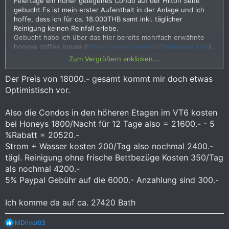
Feiertage ein höher gelegenes Condo auf der Hilton Seite
gebucht.Es ist mein erster Aufenthalt in der Anlage und ich
hoffe, dass ich für ca. 18.000THB samt inkl. täglicher
Reinigung keinen Reinfall erlebe.
Gebucht habe ich über das hier bereits mehrfach erwähnte
honeys coffee house (
https://www.honeyscoffeehouse.com
).
Kommunikation und zuverlässige Rückmeldung bisher tiptop
Zum Vergrößern anklicken....
und der Zahlungeingang via PayPal (Achtung zusätzlich 5%
Gebühr) wurde mir ebenfalls direkt bestätigt.
Der Preis von 18000.- gesamt kommt mir doch etwas
Optimistisch vor.
Also die Condos in den höheren Etagen im VT6 kosten
bei Honeys 1800/Nacht für 12 Tage also = 21600.- - 5
%Rabatt = 20520.-
Strom + Wasser kosten 200/Tag also nochmal 2400.-
tägl. Reinigung ohne frische Bettbezüge Kosten 350/Tag
als nochmal 4200.-
5% Paypal Gebühr auf die 6000.- Anzahlung sind 300.-
Ich komme da auf ca. 27420 Bath
R
MDriver93