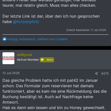
teurer, mal relativ gleich. Muss man alles checken.
Der letzte Link ist der, über den ich nun gesprochen
habe
@hotzenplotz
Zuletzt bearbeitet:
11 Juli 2026
R
Karljogi
,
hotzenplotz
,
steffano
und 2 andere
e
a
k
chillyred
t
i
Aktiver Member
Aktiv
o
n
e
12 Juli 2026
#275
n
:
Das gleiche Problem hatte ich mit pat42 im Januar
schon. Das Formular zum reservieren hat damals
funktioniert, aber es kam nie eine Rückmeldung das die
Buchung bestätigt ist. Auch auf Nachfrage keine
Antwort.
Hab es dann sein lassen und bin zu Honey gewechselt.