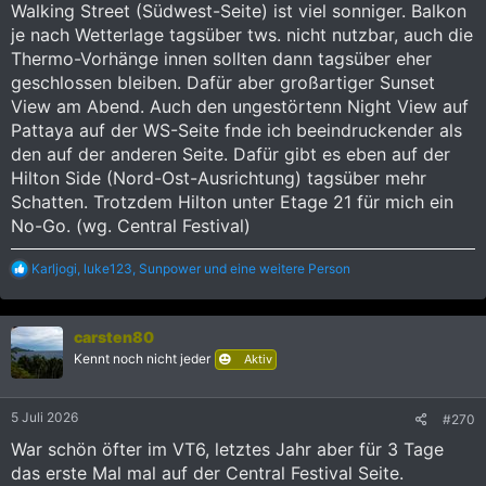
Walking Street (Südwest-Seite) ist viel sonniger. Balkon
je nach Wetterlage tagsüber tws. nicht nutzbar, auch die
Thermo-Vorhänge innen sollten dann tagsüber eher
geschlossen bleiben. Dafür aber großartiger Sunset
View am Abend. Auch den ungestörtenn Night View auf
Pattaya auf der WS-Seite fnde ich beeindruckender als
den auf der anderen Seite. Dafür gibt es eben auf der
Hilton Side (Nord-Ost-Ausrichtung) tagsüber mehr
Schatten. Trotzdem Hilton unter Etage 21 für mich ein
No-Go. (wg. Central Festival)
R
Karljogi
,
luke123
,
Sunpower
und eine weitere Person
e
a
k
carsten80
t
i
Kennt noch nicht jeder
Aktiv
o
n
e
5 Juli 2026
#270
n
:
War schön öfter im VT6, letztes Jahr aber für 3 Tage
das erste Mal mal auf der Central Festival Seite.