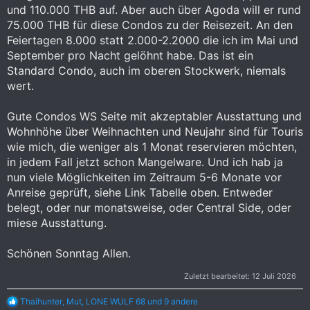
und 110.000 THB auf. Aber auch über Agoda will er rund
75.000 THB für diese Condos zu der Reisezeit. An den
Feiertagen 8.000 statt 2.000-2.2000 die ich im Mai und
September pro Nacht gelöhnt habe. Das ist ein
Standard Condo, auch im oberen Stockwerk, niemals
wert.
Gute Condos WS Seite mit akzeptabler Ausstattung und
Wohnhöhe über Weihnachten und Neujahr sind für Touris
wie mich, die weniger als 1 Monat reservieren möchten,
in jedem Fall jetzt schon Mangelware. Und ich hab ja
nun viele Möglichkeiten im Zeitraum 5-6 Monate vor
Anreise geprüft, siehe Link Tabelle oben. Entweder
belegt, oder nur monatsweise, oder Central Side, oder
miese Ausstattung.
Schönen Sonntag Allen.
Zuletzt bearbeitet:
12 Juli 2026
R
Thaihunter
,
Mut
,
LONE WULF 68
und 9 andere