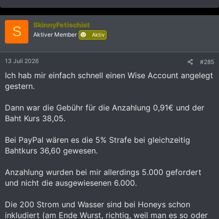
e
a
k
SkinnyFetischist
t
S
i
Aktiver Member
Aktiv
o
n
e
13 Juli 2026
#285
n
:
Ich hab mir einfach schnell einen Wise Account angelegt
gestern.
Dann war die Gebühr für die Anzahlung 0,91€ und der
Baht Kurs 38,05.
Bei PayPal wären es die 5% Strafe bei gleichzeitig
Bahtkurs 36,60 gewesen.
Anzahlung wurden bei mir allerdings 5.000 gefordert
und nicht die ausgewiesenen 6.000.
Die 200 Strom und Wasser sind bei Honeys schon
inkludiert (am Ende Wurst, richtig, weil man es so oder