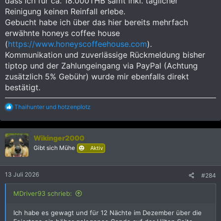
dass ich für ca. 18.000THB samt inkl. täglicher
Reinigung keinen Reinfall erlebe.
Gebucht habe ich über das hier bereits mehrfach
erwähnte honeys coffee house
(
https://www.honeyscoffeehouse.com
).
Kommunikation und zuverlässige Rückmeldung bisher
tiptop und der Zahlungeingang via PayPal (Achtung
zusätzlich 5% Gebühr) wurde mir ebenfalls direkt
bestätigt.
R
Thaihunter
und
hotzenplotz
e
a
k
Wikinger2000
t
i
Gibt sich Mühe
Aktiv
o
n
e
13 Juli 2026
#284
n
:
MDriver93 schrieb:
Ich habe es gewagt und für 12 Nächte im Dezember über die