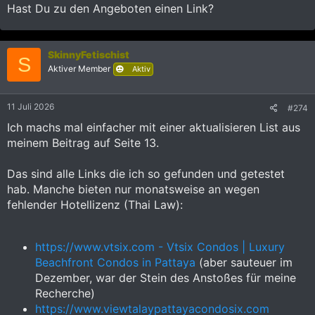
Auf keine der Folgefragen über Preise, Konditionen, konkretes
Hast Du zu den Angeboten einen Link?
Condo aus der Liste bekam ich eine Antwort. Hab schon 2x
nachgefragt, dabei immer 2, 3 Tage Abstand gelassen, um
nicht zu nerven. Die Nachrichten wurden nicht mal gelesen.
SkinnyFetischist
S
Auch auf eine Email ans Office keinerlei Reaktion nach 5
Aktiver Member
Aktiv
Tagen.
Leider hat Pat42 kein Online Buchungssystem, nur so
11 Juli 2026
#274
Kontaktformulare pro Condo. Und auch die Condo Auwahl-
Ich machs mal einfacher mit einer aktualisieren List aus
Liste im Kontaktformular ist nicht 100% geführt.
meinem Beitrag auf Seite 13.
Und es gibt keine Preiskalkulation und auch keine Bedinungen
zum Nachlesen.
Das sind alle Links die ich so gefunden und getestet
hab. Manche bieten nur monatsweise an wegen
Ist aber einer der größeren Vermittler.
fehlender Hotellizenz (Thai Law):
Edith:
Ach ja. Die Kontaktformulare der Condos, als auch das normale
https://www.vtsix.com - Vtsix Condos | Luxury
Formular auf der Webseite, bringen dieses Ergebnis, egal
Beachfront Condos in Pattaya
(aber sauteuer im
welcher Browser:
Dezember, war der Stein des Anstoßes für meine
Recherche)
Anhang anzeigen 2233664
https://www.viewtalaypattayacondosix.com