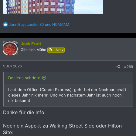
R
JanniBoy
,
carsten80
und
NOMAAM
e
a
k
Jack Fruit
t
i
Gibt sich Mühe
Aktiv
o
n
e
5 Juli 2026
#269
n
:
DerJens schrieb:
Laut dem Office (Condo Express), geht bei der Nachbarschaft
dieses Jahr nix mehr. Und von nächstem Jahr ist auch noch
nix bekannt.
Danke für die Info.
Noch ein Aspekt zu Walking Street Side oder Hilton
Site: