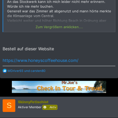
An das Stockwerk kann ich mich leider nicht mehr erinnern.
Würde ich nie mehr buchen.
Generell war das Zimmer alt abgenutzt und mann hörte merkte
die Klimaanlage vom Central.
Vielleicht weiter und höher Richtung Beach in Ordnung aber
die andere Seite auf jeden Fall schöner.
Zum Vergrößern anklicken....
Werde dort nur noch buchen wenn ich mir das Zimmer vor Ort
zeigen lassen kann.
Gebucht hatte ich über agoda bei Pat 42.
Bestell auf dieser Website
Anhang anzeigen 2232345
Anhang anzeigen 2232346
https://www.honeyscoffeehouse.com/
R
MDriver93
und
carsten80
e
a
k
t
i
o
n
SkinnyFetischist
S
e
Aktiver Member
Aktiv
n
: