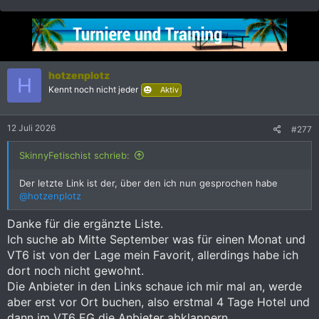
e
a
k
t
i
o
n
hotzenplotz
H
e
Kennt noch nicht jeder
Aktiv
n
:
12 Juli 2026
#277
SkinnyFetischist schrieb:
Der letzte Link ist der, über den ich nun gesprochen habe
@hotzenplotz
Danke für die ergänzte Liste.
Ich suche ab Mitte September was für einen Monat und
VT6 ist von der Lage mein Favorit, allerdings habe ich
dort noch nicht gewohnt.
Die Anbieter in den Links schaue ich mir mal an, werde
aber erst vor Ort buchen, also erstmal 4 Tage Hotel und
dann im VT6 EG die Anbieter abklappern.