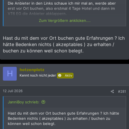
Die Anbieter in den Links schaue ich mir mal an, werde aber
erst vor Ort buchen, also erstmal 4 Tage Hotel und dann im
VT6 EG die Anbieter abklappern.
Zum Vergrößern anklicken....
Mir wäre wichtig, das man im Zimmer möglichst keinen Lärm
von Autos und Motorbikes hat, daher mal sehen, wie sich die
Höhe der Etage und natürlich die Seite zur WS bzw Hilton
Hast du mit dem vor Ort buchen gute Erfahrungen ? Ich
bemerkbar machen. Darum ist mir eine Besichtigung vor Ort
hätte Bedenken nichts ( akzeptables ) zu erhalten /
wichtig.
buchen zu können weil schon belegt.
hotzenplotz
H
Kennt noch nicht jeder
Aktiv
12 Juli 2026
#281
JanniBoy schrieb:
Hast du mit dem vor Ort buchen gute Erfahrungen ? Ich hätte
Bedenken nichts ( akzeptables ) zu erhalten / buchen zu
können weil schon belegt.