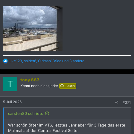
R
luke123
,
spider6
,
Oldman139de
und 3 andere
e
a
k
tony 667
t
T
i
Kennt noch nicht jeder
Aktiv
o
n
e
5 Juli 2026
#271
n
:
carsten80 schrieb:
War schön öfter im VT6, letztes Jahr aber für 3 Tage das erste
Mal mal auf der Central Festival Seite.