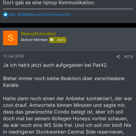
Dort gab es eine tiptop Kommunikation.
R
Mut
,
NOMAAM
und
SkinnyFetischist
e
a
k
SkinnyFetischist
t
S
i
Aktiver Member
Aktiv
o
n
e
12 Juli 2026
#276
n
:
Ja ich hab’s jetzt auch aufgegeben bei Pat42.
Bisher immer noch keine Reaktion über verschiedene
Kanäle.
Hatte dann noch einen der Anbieter kontaktiert, der war
cool drauf. Antwortete binnen Minuten und sagte mir,
dass das gewünschte Condo belegt ist, aber ich soll
doch mal bei seinem Kollegen Honeys vorbei schauen,
da wär noch eins WS Side frei. Und ich soll mir bloß Nix
in niedrigeren Stockwerken Central Side reservieren,