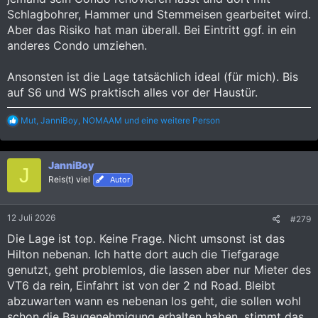
Schlagbohrer, Hammer und Stemmeisen gearbeitet wird.
Aber das Risiko hat man überall. Bei Eintritt ggf. in ein
anderes Condo umziehen.
Ansonsten ist die Lage tatsächlich ideal (für mich). Bis
auf S6 und WS praktisch alles vor der Haustür.
R
Mut
,
JanniBoy
,
NOMAAM
und eine weitere Person
e
a
k
JanniBoy
t
J
i
Reis(t) viel
Autor
o
n
e
12 Juli 2026
#279
n
:
Die Lage ist top. Keine Frage. Nicht umsonst ist das
Hilton nebenan. Ich hatte dort auch die Tiefgarage
genutzt, geht problemlos, die lassen aber nur Mieter des
VT6 da rein, Einfahrt ist von der 2 nd Road. Bleibt
abzuwarten wann es nebenan los geht, die sollen wohl
schon die Baugenehmigung erhalten haben, stimmt das