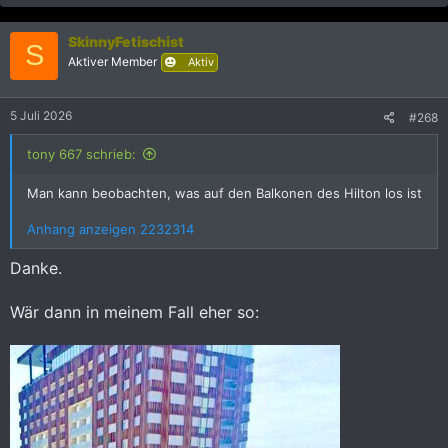
a
k
SkinnyFetischist
t
S
i
Aktiver Member
Aktiv
o
n
e
5 Juli 2026
#268
n
:
tony 667 schrieb:
Man kann beobachten, was auf den Balkonen des Hilton los ist
Anhang anzeigen 2232314
Danke.
Wär dann in meinem Fall eher so: