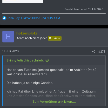
Zuletzt bearbeitet:
11 Juli 2026
R
JanniBoy
,
Oldman139de
und
NOMAAM
e
a
k
hotzenplotz
t
H
i
Kennt noch nicht jeder
Aktiv
o
n
e
11 Juli 2026
#273
n
:
SkinnyFetischist schrieb:
Hat es von Euch mal jemand geschafft beim Anbieter Pat42
was online zu reservieren?
Die haben ja so einige Condos.
Ich hab Pat über Line mit einer Anfrage mit einem Zeitraum
und Art des Condos und Höhe des Stockwerks kontaktiert,
kam nur zurück „yes available“.
Zum Vergrößern anklicken....