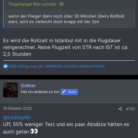
Tingeltangel Bob schrieb:
wenn der Flieger dann noch über 30 Minuten übers Rollfeld
eiert, wird es vielleicht doch knapp mit der Zeit.
Es wird die Rollzeit in Istanbul mit in die Flugdauer
reingerechnet. Reine Flugzeit von STR nach IST ist ca.
2,5 Stunden
R
KWLiebling
,
max_hh
,
NOMAAM
und eine weitere Person
e
a
k
Critter
t
i
Hat nix anderes zu tun
Autor
o
n
e
16 Oktober 2025
#751
n
:
@midiberlin
Uff, 50% weniger Text und ein paar Absätze hätten es
auch getan