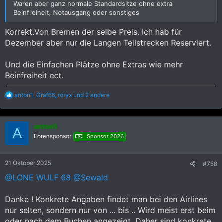
Waren aber ganz normale Standardsitze ohne extra
Beinfreiheit, Notausgang oder sonstiges
Korrekt.Von Bremen der selbe Preis. Ich hab für
Dezember aber nur die Langen Teilstrecken Reserviert.
Und die Einfachen Plätze ohne Extras wie mehr
Beinfreiheit ect.
R
anton1
,
Graf66
,
roryx
und 2 andere
e
a
k
anton1
t
A
i
Forensponsor
Sponsor 2026
o
n
e
21 Oktober 2025
#758
n
:
@LONE WULF 68
@Sewald
Danke ! Konkrete Angaben findet man bei den Airlines
nur selten, sondern nur von ... bis .. Wird meist erst beim
oder nach dem Buchen angezeigt. Daher sind konkrete