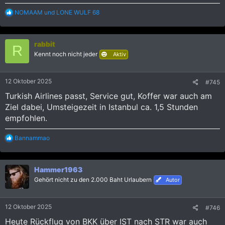
R
NOMAAM
und
LONE WULF 68
e
a
k
rabbit
t
R
i
Kennt noch nicht jeder
Aktiv
o
n
e
12 Oktober 2025
#745
n
:
Turkish Airlines passt, Service gut, Koffer war auch am
Ziel dabei, Umsteigezeit in Istanbul ca. 1,5 Stunden
empfohlen.
R
Bannammao
e
a
k
Hammer1963
t
i
Gehört nicht zu den 2.000 Baht Urlaubern
Autor
o
n
e
12 Oktober 2025
#746
n
:
Heute Rückflug von BKK über IST nach STR war auch