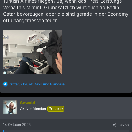
Turkish Airlines fliegen? Ja, wenn das Preis-Leistungs-
Verhältnis stimmt. Grundsätzlich würde ich ab Berlin
Qatar bevorzugen, aber die sind gerade in der Economy
oft unangemessen teuer.
R
Critter
,
KIm
,
Mr.Devil
und 8 andere
e
a
k
Sewald
t
i
Aktiver Member
Aktiv
o
n
e
14 Oktober 2025
#750
n
: