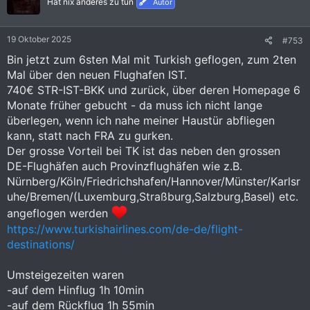
Hat nix anderes zu tun
Autor
o
n
e
19 Oktober 2025
#753
n
:
Bin jetzt zum 6sten Mal mit Turkish geflogen, zum 2ten
Mal über den neuen Flughafen IST.
740€ STR-IST-BKK und zurück, über deren Homepage 6
Monate früher gebucht - da muss ich nicht lange
überlegen, wenn ich nahe meiner Haustür abfliegen
kann, statt nach FRA zu gurken.
Der grosse Vorteil bei TK ist das neben den grossen
DE-Flughäfen auch Provinzflughäfen wie z.B.
Nürnberg/Köln/Friedrichshafen/Hannover/Münster/Karlsr
uhe/Bremen/(Luxemburg,Straßburg,Salzburg,Basel) etc.
angeflogen werden
https://www.turkishairlines.com/de-de/flight-
destinations/
Umsteigezeiten waren
-auf dem Hinflug 1h 10min
-auf dem Rückflug 1h 55min