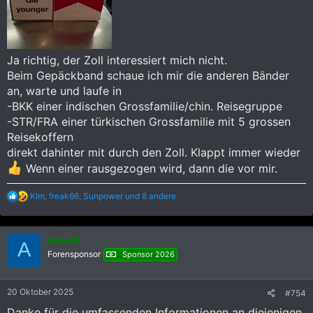
Ja richtig, der Zoll interessiert mich nicht.
Beim Gepäckband schaue ich mir die anderen Bänder
an, warte und laufe in
-BKK einer indischen Grossfamilie/chin. Reisegruppe
-STR/FRA einer türkischen Grossfamilie mit 5 grossen
Reisekoffern
direkt dahinter mit durch den Zoll. Klappt immer wieder
Wenn einer rausgezogen wird, dann die vor mir.
R
KIm
,
freak66
,
Sunpower
und 8 andere
e
a
k
anton1
t
A
i
Forensponsor
Sponsor 2026
o
n
e
20 Oktober 2025
#754
n
:
Danke für die umfassenden Informationen an diejenigen