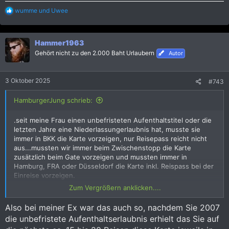
R
wumme
und
Uwee
e
a
k
Hammer1963
t
i
Gehört nicht zu den 2.000 Baht Urlaubern
Autor
o
n
e
3 Oktober 2025
#743
n
:
HamburgerJung schrieb:
.seit meine Frau einen unbefristeten Aufenthaltstitel oder die
letzten Jahre eine Niederlassungerlaubnis hat, musste sie
immer in BKK die Karte vorzeigen, nur Reisepass reicht nicht
aus...mussten wir immer beim Zwischenstopp die Karte
zusätzlich beim Gate vorzeigen und mussten immer in
Hamburg, FRA oder Düsseldorf die Karte inkl. Reispass bei der
Einreise vorzeigen.
Zum Vergrößern anklicken....
Sie wird auch nach dem Pass normal "durchgezogen".....von
daher kenne ich nicht anderes....und ich spreche von 40 oder
Also bei meiner Ex war das auch so, nachdem Sie 2007
50 Einreisen.
die unbefristete Aufenthaltserlaubnis erhielt das Sie auf