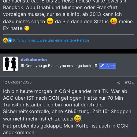
die nächste ca. 15 bis 20 Reisen diese Karte jeweils in
Bangkok, Abu Dhabi und München oder Frankfurt
vorzeigen musste, nur so als Info, ab 2013 kann ich
dazu nichts sagen
da Sie dann den Status
meine
Ex hatte
R
KIm
,
wumme
,
Uwee
und eine weitere Person
e
a
k
dzikabomba
t
i
🍫 Once you go Black, you never go back...🍫
Autor
o
n
e
12 Oktober 2025
#744
n
:
Ich bin heute morgen in CGN gelandet mit TK. War ab
ACC über IST nach CGN geflogen. Hatte nur 70 Min
Transit in Istanbul. Ich bin normal durch die
Sicherheitskontrolle, ohne Abkürzung. Zeit für Shoppen
war nicht mehr (ist eh zu teuer
)
Hat problemlos geklappt. Mein Koffer ist auch in CGN
angekommen.