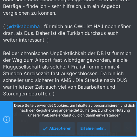
Beträge - finde ich - sehr hilfreich, um ein Angebot
vergleichen zu können.
(
@dzikabomba
: für mich aus OWL ist HAJ noch näher
dran, als Dus. Daher ist die Turkish durchaus auch
weiter interessant. )
Bei der chronischen Unpünktlichkeit der DB ist für mich
der Weg zum Airport fast wichtiger geworden, als die
Fluggesellschaft als solche. ( Fra ist für mich mit 4
Stunden Anreisezeit fast ausgeschlossen. Da bin ich
schneller und sicherer in AMS . Die Strecke nach DUS
war in letzter Zeit auch viel von Bauarbeiten und
Störungen betroffen. )
Diese Seite verwendet Cookies, um Inhalte zu personalisieren und dich
Ich hatte die Turkish als unfreundlicher Service, enge
nach der Registrierung angemeldet zu halten. Durch die Nutzung
Bestuhlung, alte Maschinen und schlechtes Essen in
unserer Webseite erklärst du dich damit einverstanden.
Erinnerung.
Akzeptieren
Erfahre mehr…
Oben
Unte
Schön zu hören, dass sich da etwas geändert hat.