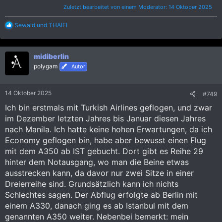
Zuletzt bearbeitet von einem Moderator:
14 Oktober 2025
R
Sewald
und
THAIFI
e
a
k
midiberlin
t
i
polygam
Autor
o
n
e
14 Oktober 2025
#749
n
:
Ich bin erstmals mit Turkish Airlines geflogen, und zwar
im Dezember letzten Jahres bis Januar diesen Jahres
nach Manila. Ich hatte keine hohen Erwartungen, da ich
Economy geflogen bin, habe aber bewusst einen Flug
mit dem A350 ab IST gebucht. Dort gibt es Reihe 29
hinter dem Notausgang, wo man die Beine etwas
ausstrecken kann, da davor nur zwei Sitze in einer
Dreierreihe sind. Grundsätzlich kann ich nichts
Schlechtes sagen. Der Abflug erfolgte ab Berlin mit
einem A330, danach ging es ab Istanbul mit dem
genannten A350 weiter. Nebenbei bemerkt: mein