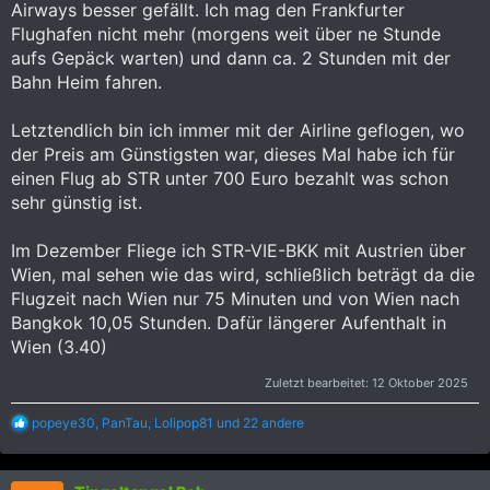
Airways besser gefällt. Ich mag den Frankfurter
Flughafen nicht mehr (morgens weit über ne Stunde
aufs Gepäck warten) und dann ca. 2 Stunden mit der
Bahn Heim fahren.
Letztendlich bin ich immer mit der Airline geflogen, wo
der Preis am Günstigsten war, dieses Mal habe ich für
einen Flug ab STR unter 700 Euro bezahlt was schon
sehr günstig ist.
Im Dezember Fliege ich STR-VIE-BKK mit Austrien über
Wien, mal sehen wie das wird, schließlich beträgt da die
Flugzeit nach Wien nur 75 Minuten und von Wien nach
Bangkok 10,05 Stunden. Dafür längerer Aufenthalt in
Wien (3.40)
Zuletzt bearbeitet:
12 Oktober 2025
R
popeye30
,
PanTau
,
Lolipop81
und 22 andere
e
a
k