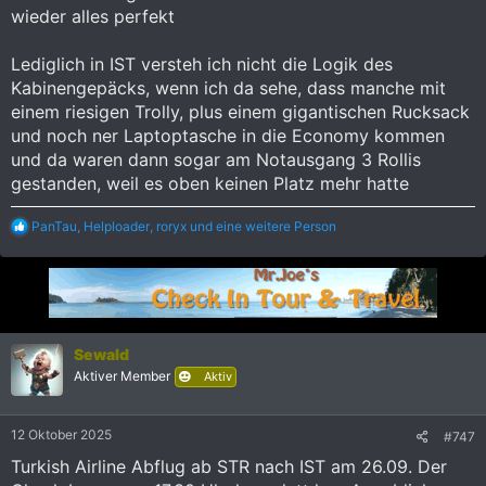
wieder alles perfekt
Lediglich in IST versteh ich nicht die Logik des
Kabinengepäcks, wenn ich da sehe, dass manche mit
einem riesigen Trolly, plus einem gigantischen Rucksack
und noch ner Laptoptasche in die Economy kommen
und da waren dann sogar am Notausgang 3 Rollis
gestanden, weil es oben keinen Platz mehr hatte
R
PanTau
,
Helploader
,
roryx
und eine weitere Person
e
a
k
t
i
o
n
Sewald
e
Aktiver Member
Aktiv
n
:
12 Oktober 2025
#747
Turkish Airline Abflug ab STR nach IST am 26.09. Der