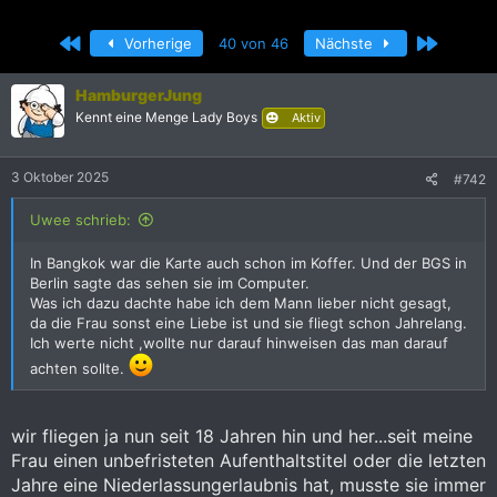
r
r
s
s
Erste
Letzte
Vorherige
40 von 46
Nächste
t
t
e
e
l
l
HamburgerJung
l
l
Kennt eine Menge Lady Boys
Aktiv
e
t
r
a
m
3 Oktober 2025
#742
Uwee schrieb:
In Bangkok war die Karte auch schon im Koffer. Und der BGS in
Berlin sagte das sehen sie im Computer.
Was ich dazu dachte habe ich dem Mann lieber nicht gesagt,
da die Frau sonst eine Liebe ist und sie fliegt schon Jahrelang.
Ich werte nicht ,wollte nur darauf hinweisen das man darauf
achten sollte.
wir fliegen ja nun seit 18 Jahren hin und her...seit meine
Frau einen unbefristeten Aufenthaltstitel oder die letzten
Jahre eine Niederlassungerlaubnis hat, musste sie immer