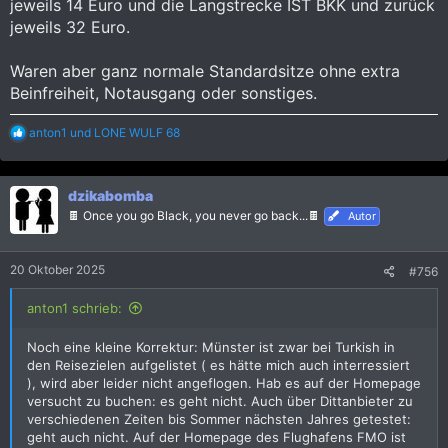
jeweils 14 Euro und die Langstrecke IST BKK und zurück
jeweils 32 Euro.
Waren aber ganz normale Standardsitze ohne extra
Beinfreiheit, Notausgang oder sonstiges.
R
anton1
und
LONE WULF 68
e
a
k
dzikabomba
t
i
🍫 Once you go Black, you never go back...🍫
Autor
o
n
e
20 Oktober 2025
#756
n
:
anton1 schrieb:
Noch eine kleine Korrektur: Münster ist zwar bei Turkish in
den Reisezielen aufgelistet ( es hätte mich auch interressiert
), wird aber leider nicht angeflogen. Hab es auf der Homepage
versucht zu buchen: es geht nicht. Auch über Dittanbieter zu
verschiedenen Zeiten bis Sommer nächsten Jahres getestet:
geht auch nicht. Auf der Homepage des Flughafens FMO ist