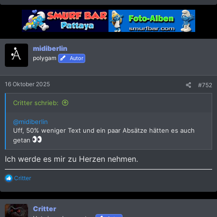
midiberlin
polygam
Autor
16 Oktober 2025
#752
Critter schrieb:
@midiberlin
Uff, 50% weniger Text und ein paar Absätze hätten es auch
getan
Ich werde es mir zu Herzen nehmen.
R
Critter
e
a
k
Critter
t
i