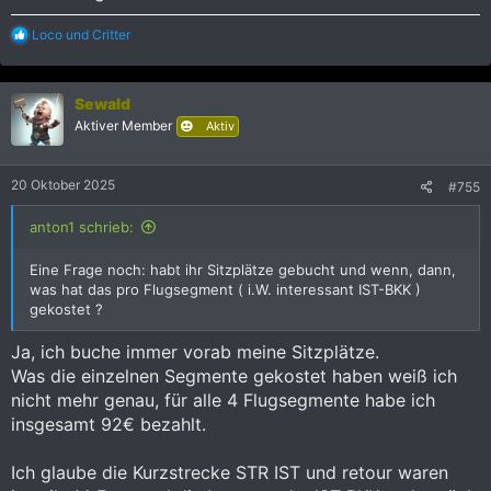
R
Loco
und
Critter
e
a
k
Sewald
t
i
Aktiver Member
Aktiv
o
n
e
20 Oktober 2025
#755
n
:
anton1 schrieb:
Eine Frage noch: habt ihr Sitzplätze gebucht und wenn, dann,
was hat das pro Flugsegment ( i.W. interessant IST-BKK )
gekostet ?
Ja, ich buche immer vorab meine Sitzplätze.
Was die einzelnen Segmente gekostet haben weiß ich
nicht mehr genau, für alle 4 Flugsegmente habe ich
insgesamt 92€ bezahlt.
Ich glaube die Kurzstrecke STR IST und retour waren