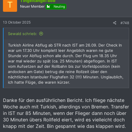
Tingeltangel Bob
t
T
i
Neuer Member
Neuling
o
n
e
13 Oktober 2025
#748
n
:
Sewald schrieb:
Turkish Airline Abflug ab STR nach IST am 26.09. Der Check In
war um 17.30 Uhr komplett leer Angeblich waren ne gute
Stunde vor Abflug schon alle durch. Der Flug um 18.35 Uhr
war mal wieder zu spät (ca. 25 Minuten) abgeflogen. In IST
vom Aufsetzen auf der Rollbahn bis zur Vorfeldposition (kein
andocken am Gate) betrug die reine Rollzeit über den
nächtlichen Istanbuler Flughafen 32 (!!!) Minuten. Unglaublich,
ich hatte Flüge, die waren kürzer.
Danke für den ausführlichen Bericht. Ich fliege nächste
Woche auch mit Turkish, allerdings von Bremen. Transfer
in IST nur 85 Minuten, wenn der Flieger dann noch über
30 Minuten übers Rollfeld eiert, wird es vielleicht doch
knapp mit der Zeit. Bin gespannt wie das klappen wird.