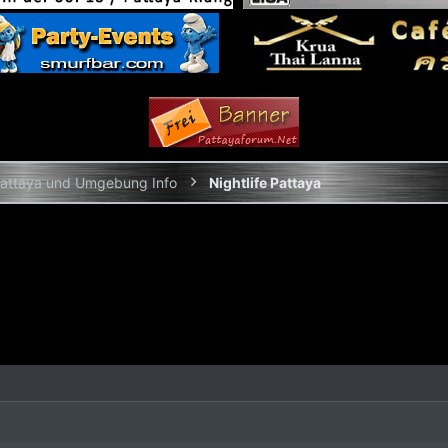
attaya und Umgebung Info
Nightlife Pattaya