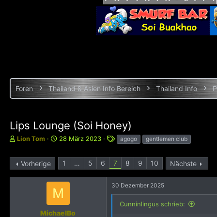
Foren
Thailand & Asien Info Bereich
Thailand Info
P
Lips Lounge (Soi Honey)
E
E
S
Lion Tom
28 März 2023
agogo
gentlemen club
r
r
c
s
s
h
1
…
5
6
7
8
9
10
Vorherige
Nächste
t
t
l
e
e
a
l
l
g
30 Dezember 2025
M
l
l
w
e
t
o
Cunninlingus schrieb:
r
a
r
MichaelBo
m
t