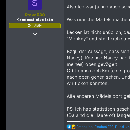
S
i
Also ich war ja nun auch sc
o
n
Steve030
e
Was manche Mädels machen (k
Kennt noch nicht jeder
n
Aktiv
:
Lecken ist nicht unüblich, d
24 April 2025
"Monkey" und stellt sich so 
30
362
Bzgl. der Aussage, dass sich
323
Nancy). Kee und Nancy hab i
meines) oben gevögelt.
Gibt dann noch Koi (eine gr
nach oben gehen sehen. Und a
wir ficken könnten.
Alle anderen Mädels dort geh
PS. Ich hab statistisch gese
(Da sind die Haare oft länge
R
Fraenkieh
,
Fische0279
,
Rüssli
un