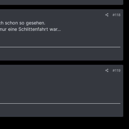
#118
ch schon so gesehen.
ur eine Schlittenfahrt war...
#119