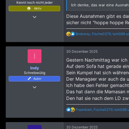
Kennt noch nicht jeder
e
Ich denke, das war eine Ausnah
Aktiv
26 Oktober 2022
Diese Ausnahmen gibt es dan
sicher nicht "hoppe hoppe Re
70
403
R
Brokerxy
,
Fische0279
,
tom089
un
693
e
a
k
30 Dezember 2025
t
I
i
Gestern Nachmittag war ich 
o
Auf dem Sofa hat gerade eine
n
Indy
e
Sein Kumpel hat sich währen
Schreibwütig
n
Der Managaer war auch da un
Autor
:
Ich habe den Fehler gemacht
29 Januar 2024
Das hat dann die Mamasan na
854
Den hat sie nach dem LD zwa
14.206
2.445
R
Fraenkieh
,
Fische0279
,
tom089
u
e
64
a
Meistens Hamburg
k
30 Dezember 2025
t