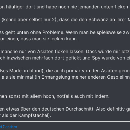
hon häufiger dort und habe noch nie jemanden unten ficken 
enne aber selbst nur 2), dass die den Schwanz an ihrer Mu
ass geht unten ohne Probleme. Wenn man beispielsweise zwe
vor einen, dass man sie lecken kann.
 manche nur von Asiaten ficken lassen. Dass würde mir let
ch inzwischen mehrfach dort gefickt und Spy wurde von ei
oßes Mädel in blond), die auch primär von den Asiaten gen
ls sie mir mal (in Ermangelung meiner anderen Gespielinne
en sonst mit allem hoch, notfalls auch mit Indern.
hen etwas über den deutschen Durchschnitt. Also definitiv g
r als der Kampfstachel).
d 7 andere