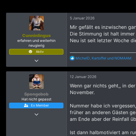
1.243
i
o
Bayern, Deutschland
n
e
5 Januar 2026
n
Mir gefällt es inzwischen ga
:
Die Stimmung ist halt imme
Cunninlingus
Neu ist seit letzter Woche di
erfahren und weiterhin
neugierig
Aktiv
R
MichelD
,
Kartoffel
und
NOMAAM
14 Februar 2024
e
331
a
k
2.473
12 Januar 2026
t
1.243
i
Wenn gar nichts geht,, in de
o
Bayern, Deutschland
November.
n
Spongebob
e
Hat nicht gepasst
n
Nummer habe ich vergessen, h
Ex Member
:
früher an anderen Gästen ge
12 Januar 2026
am Ende aber der Reinfall ü
275
2.748
Ist dann halbmotiviert am ru
1.193