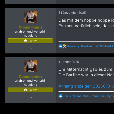
e
a
k
31 Dezember 2025
t
i
Das mit dem hoppe hoppe Rei
o
Es kann natürlich sein, dass 
n
Cunninlingus
e
erfahren und weiterhin
n
neugierig
:
Aktiv
R
Brokerxy
,
PanTau
und
NOMAAM
14 Februar 2024
e
331
a
k
2.473
1 Januar 2026
t
1.243
i
Um Mitternacht gab es zum n
o
Bayern, Deutschland
Die Barfine war in dieser Na
n
Cunninlingus
e
erfahren und weiterhin
n
neugierig
Anhang anzeigen 20260101
:
Aktiv
14 Februar 2024
R
Bitcoin Hans
,
Rüssli
,
Numbersixtyni
e
331
a
k
2.473
t