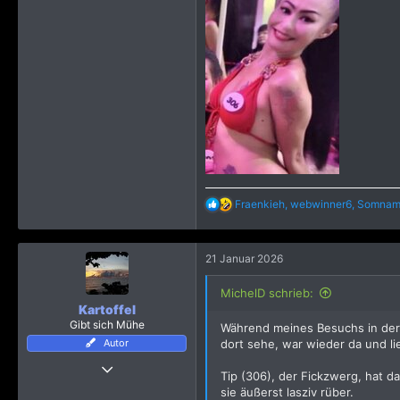
R
Fraenkieh
,
webwinner6
,
Somnam
e
a
k
21 Januar 2026
t
i
o
MichelD schrieb:
n
Kartoffel
e
Gibt sich Mühe
Während meines Besuchs in der 
n
Autor
dort sehe, war wieder da und li
:
22 April 2016
Tip (306), der Fickzwerg, hat
276
sie äußerst lasziv rüber.