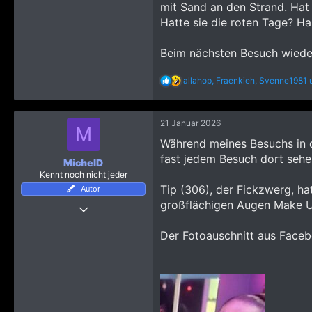
mit Sand an den Strand. Hat
Hatte sie die roten Tage? Ha
Beim nächsten Besuch wieder 
R
allahop
,
Fraenkieh
,
Svenne1981
u
e
a
k
21 Januar 2026
t
M
i
Während meines Besuchs in d
o
fast jedem Besuch dort sehe,
n
MichelD
e
Kennt noch nicht jeder
n
Tip (306), der Fickzwerg, h
Autor
:
großflächigen Augen Make Up
28 April 2025
93
Der Fotoauschnitt aus Faceb
1.495
783
65