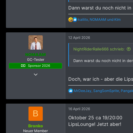
Düsseldorf
Dann warst du noch nicht in 
www.ultrapasswords.com
R
kallitx
,
NOMAAM
und
KIm
e
a
k
12 April 2026
t
i
o
NightRiderRalle666 schrieb:
n
NOMAAM
e
GC-Tester
Dann warst du noch nicht in der
n
Sponsor 2026
:
19 November 2023
Doch, war ich - aber die Lips
3.951
85.400
R
MrDeeJay
,
SangSomSprite
,
Pangak
3.565
e
a
49
k
16 April 2026
t
Saarland
B
i
Oktober 25 ca 19/20:00
o
LipsLounge! Jetzt aber!
n
Bronko
e
Neuer Member