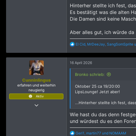
Hinterher stellte ich fest, 
Es bestätigt was die alten 
Die Damen sind keine Maschi
Aber alles gut, ich würde d
R
El Cid
,
MrDeeJay
,
SangSomSprite
u
e
a
k
16 April 2026
t
i
o
Bronko schrieb:
n
Cunninlingus
e
erfahren und weiterhin
Oktober 25 ca 19/20:00
n
neugierig
LipsLounge! Jetzt aber!
:
Aktiv
...Hinterher stellte ich fest, 
14 Februar 2024
331
Wie hast du das denn festgest
2.473
und würdest du es den Forenk
1.243
R
Geri1
,
martin77
und
NOMAAM
Bayern, Deutschland