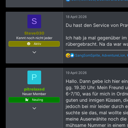
e
a
k
18 April 2026
t
S
i
Du hast den Service von Pra
o
n
Steve030
e
Ich hab ja mal gegenüber im
Kennt noch nicht jeder
n
rübergebracht. Na da war wa
Aktiv
:
24 April 2025
R
SangSomSprite
,
AdventureLion
,
30
e
a
362
k
323
19 April 2026
t
P
i
Hallo. Dann gebe ich hier e
o
gg. 19.30 Uhr. Mein Freund 
n
pitrelaxed
e
6-7/10, was für mich in Ordn
Neuer Member
n
guten und innigen Küssen, d
Neuling
:
jedoch bei mir leider durch 
4 April 2026
suchte sie das, mal wollte s
6
meine Auserwählte noch die B
172
mühsame Nummer in einem sch
188