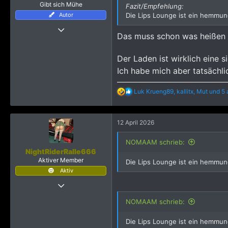
Gibt sich Mühe
Fazit/Empfehlung:
e
Autor
Die Lips Lounge ist ein hemmung
22 April 2016
Das muss schon was heißen w
276
1.448
Der Laden ist wirklich eine 
1.343
Ich habe mich aber tatsächli
49
R
Luk Krueng89
,
kallitx
,
Mut
und 5 
e
a
k
12 April 2026
t
i
o
NOMAAM schrieb:
n
NightRiderRalle666
e
Aktiver Member
Die Lips Lounge ist ein hemmung
n
Aktiv
:
14 Februar 2009
166
NOMAAM schrieb:
594
933
Die Lips Lounge ist ein hemmung