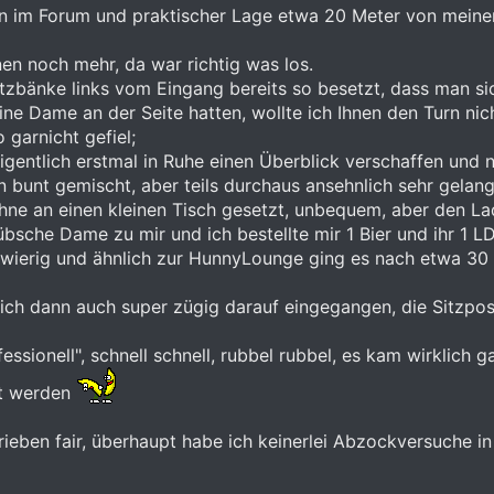
 im Forum und praktischer Lage etwa 20 Meter von meinem 
n noch mehr, da war richtig was los.
itzbänke links vom Eingang bereits so besetzt, dass man s
eine Dame an der Seite hatten, wollte ich Ihnen den Turn ni
garnicht gefiel;
eigentlich erstmal in Ruhe einen Überblick verschaffen und
bunt gemischt, aber teils durchaus ansehnlich sehr gelang
hne an einen kleinen Tisch gesetzt, unbequem, aber den La
übsche Dame zu mir und ich bestellte mir 1 Bier und ihr 1 LD
wierig und ähnlich zur HunnyLounge ging es nach etwa 30 
ich dann auch super zügig darauf eingegangen, die Sitzposi
ssionell", schnell schnell, rubbel rubbel, es kam wirklich
ht werden
chrieben fair, überhaupt habe ich keinerlei Abzockversuche i