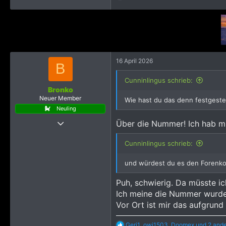
e
a
k
t
i
o
n
e
16 April 2026
B
n
:
Cunninlingus schrieb:
Bronko
Neuer Member
Wie hast du das denn festgestel
Neuling
14 April 2026
Über die Nummer! Ich hab mi
26
Cunninlingus schrieb:
276
418
und würdest du es den Forenkoll
Puh, schwierig. Da müsste ic
Ich meine die Nummer wurde 
Vor Ort ist mir das aufgrun
R
Geri1
,
owi1503
,
Doomex
und 2 and