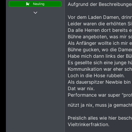
n
Aufgrund der Beschreibungen
Neuling
:
14 April 2026
Vor dem Laden Damen, drinne
26
Leider waren die erhöhten S
276
Da alle Herren dort bereits 
418
Bühne angeboten, was mir so 
Als Anfänger wollte ich mir 
Bühne gucken, wo die Damen 
Habe mich dann links der Bü
Es gesellte sich eine junge h
Kommunikation war eher sch
Loch in die Hose rubbeln.
Als dauerspitzer Newbie bin 
Dat war nix.
Performance war super "profe
nützt ja nix, muss ja gemac
Preislich alles wie hier bes
Vieltrinkerfraktion.