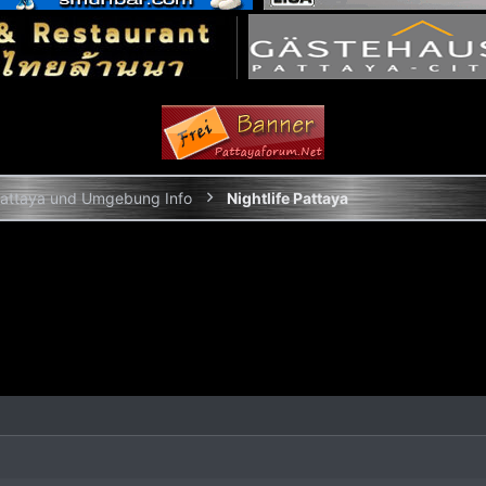
attaya und Umgebung Info
Nightlife Pattaya