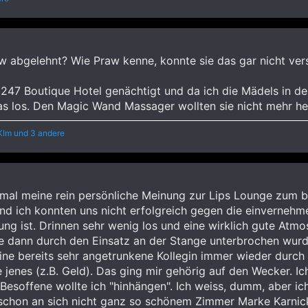
w abgelehnt? Wie Praw kenne, konnte sie das gar nicht vers
 247 Boutique Hotel genächtigt und da ich die Mädels in de
s los. Den Magic Wand Massager wollten sie nicht mehr her
KIm
und 3 andere
inmal meine rein persönliche Meinung zur Lips Lounge zum
und ich konnten uns nicht erfolgreich gegen die einverne
ung ist. Drinnen sehr wenig los und eine wirklich gute Atm
ie dann durch den Einsatz an der Stange unterbrochen wu
eine bereits sehr angetrunkene Kollegin immer wieder durch
ie jenes (z.B. Geld). Das ging mir gehörig auf den Wecker. 
esoffene wollte ich "hinhängen". Ich weiss, dumm, aber ich 
on an sich nicht ganz so schönem Zimmer Marke Karnickel