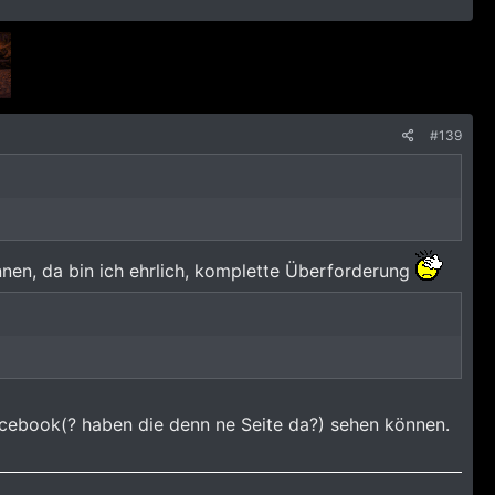
#139
nen, da bin ich ehrlich, komplette Überforderung
cebook(? haben die denn ne Seite da?) sehen können.