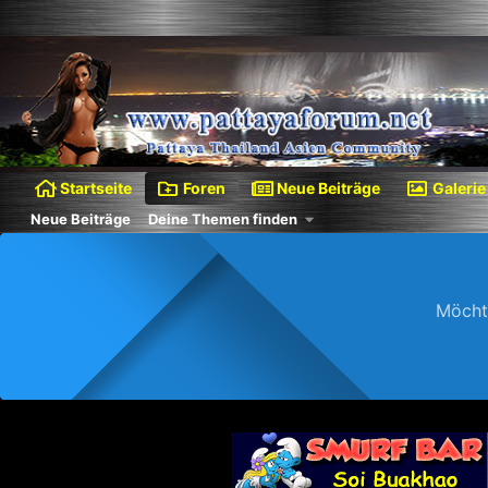
Startseite
Foren
Neue Beiträge
Galerie
Neue Beiträge
Deine Themen finden
Möcht