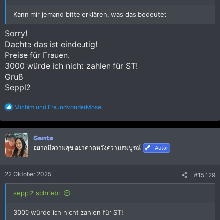
Kann mir jemand bitte erklären, was das bedeutet
Sorry!
Dachte das ist eindeutig!
Preise für Frauen.
3000 würde ich nicht zahlen für ST!
Gruß
Seppl2
R
Michim
und
FreundvonderMosel
e
a
k
Santa
t
i
อยากมีความสุข อย่าคาดหวังความสมบูรณ์
Autor
o
n
e
22 Oktober 2025
#15.129
n
:
seppl2 schrieb:
3000 würde ich nicht zahlen für ST!