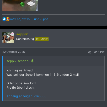
R
max_hh
,
owi1503
und
kupoa
e
a
k
seppl2
t
i
Schreibwütig
Aktiv
o
n
e
22 Oktober 2025
#15.132
n
:
seppl2 schrieb:
Ich mag es Privat!
Was soll der Scheiß kommen in 3 Stunden 2 mal!
Oder ohne Kondom!
Preiße überirdisch.
Anhang anzeigen 2148833