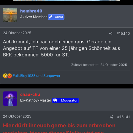
o
n
hombre49
e
Aktiver Member
Autor
n
:
24 Oktober 2025
#15.140
Ach kommt, ich hau noch einen raus: Gerade ein
Angebot auf TF von einer 25 jährigen Schönheit aus
BKK bekommen: 5000 für ST.
Zuletzt bearbeitet:
24 Oktober 2025
R
FalkiBoy1988
und
Sunpower
e
a
k
chau-chu
t
i
Ex-Kathoy-Master
Moderator
o
n
e
24 Oktober 2025
#15.141
n
:
Hier dürft ihr euch gerne bis zum erbrechen
austoben, hier an dieser Stelle wird wie