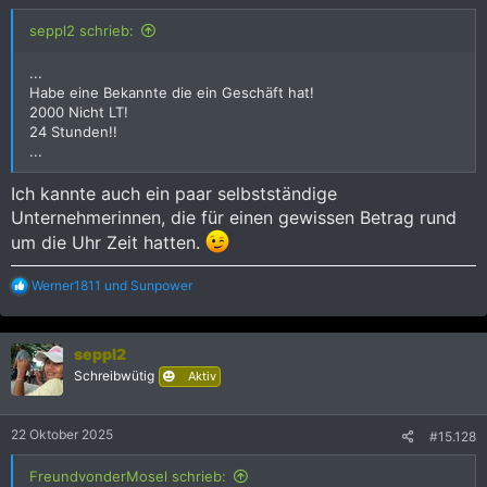
:
seppl2 schrieb:
...
Habe eine Bekannte die ein Geschäft hat!
2000 Nicht LT!
24 Stunden!!
...
Ich kannte auch ein paar selbstständige
Unternehmerinnen, die für einen gewissen Betrag rund
um die Uhr Zeit hatten.
R
Werner1811
und
Sunpower
e
a
k
seppl2
t
i
Schreibwütig
Aktiv
o
n
e
22 Oktober 2025
#15.128
n
:
FreundvonderMosel schrieb: