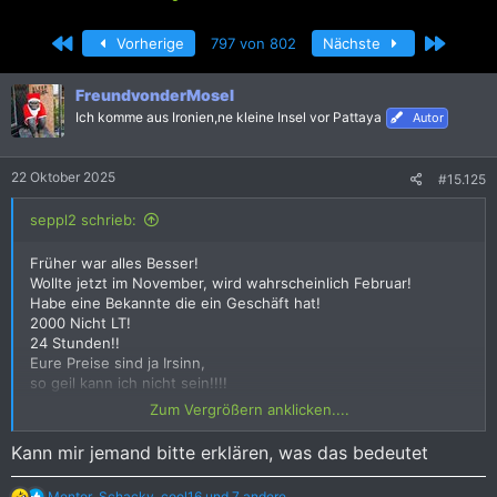
r
r
s
s
Erste
Letzte
Vorherige
797 von 802
Nächste
t
t
e
e
l
l
FreundvonderMosel
l
l
Ich komme aus Ironien,ne kleine Insel vor Pattaya
Autor
e
t
r
a
m
22 Oktober 2025
#15.125
seppl2 schrieb:
Früher war alles Besser!
Wollte jetzt im November, wird wahrscheinlich Februar!
Habe eine Bekannte die ein Geschäft hat!
2000 Nicht LT!
24 Stunden!!
Eure Preise sind ja Irsinn,
so geil kann ich nicht sein!!!!
Gruß
Zum Vergrößern anklicken....
Seppl2
Kann mir jemand bitte erklären, was das bedeutet
R
Mentor
,
Schacky
,
cool16
und 7 andere