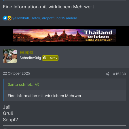
Eine Information mit wirklichem Mehrwert
R
yellowball
,
Detok
,
dropoff
und 15 andere
e
a
k
t
i
o
n
seppl2
e
Schreibwütig
Aktiv
n
:
22 Oktober 2025
#15.130
Santa schrieb:
Eine Information mit wirklichem Mehrwert
Ja!!
Gruß
Seppl2