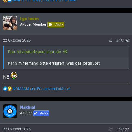
e
a
k
I go loom
t
i
Aktiver Member
Aktiv
o
n
e
22 Oktober 2025
#15.126
n
:
FreundvonderMosel schrieb:
Kann mir jemand bitte erklären, was das bedeutet
Nö
R
NOMAAM
und
FreundvonderMosel
e
a
k
Naklua1
t
i
ATZ'ler
Autor
o
n
e
22 Oktober 2025
#15.127
n