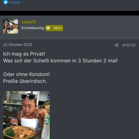
R
kupoa
e
a
k
seppl2
t
i
Schreibwütig
Aktiv
o
n
e
22 Oktober 2025
#15.131
n
:
Ich mag es Privat!
Was soll der Scheiß kommen in 3 Stunden 2 mal!
Oder ohne Kondom!
Preiße überirdisch.