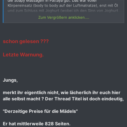
die Soapy Massagen in Pattaya gut. Das war voller
Körpereinsatz (body to body auf der Luftmatratze), erst mit Öl
und zum Schluss mit Joghurt (wobei ich den Sinn von Joghurt
nicht verstehe).
Zum Vergrößern anklicken....
In Bangkok im Poseidon war es nur Waschung in der
Badewanne und dann etwas Öl-Massage auf dem Bett. Und
die Preise im Poseidon sind auch noch höher als in Pattaya.
schon gelesen ???
Letzte Warnung.
Jungs,
merkt ihr eigentlich nicht, wie lächerlich ihr euch hier
alle selbst macht ? Der Thread Titel ist doch eindeutig,
"Derzeitige Preise für die Mädels"
Er hat mittlerweile 828 Seiten.