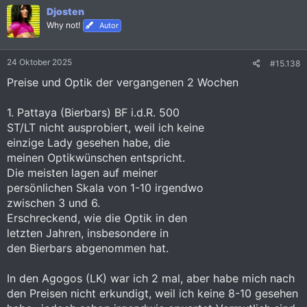
k
Djosten
t
i
Why not!
Autor
o
n
e
24 Oktober 2025
#15.138
n
:
Preise und Optik der vergangenen 2 Wochen
1. Pattaya (Bierbars) BF i.d.R. 500
ST/LT nicht ausprobiert, weil ich keine
einzige Lady gesehen habe, die
meinen Optikwünschen entspricht.
Die meisten lagen auf meiner
persönlichen Skala von 1-10 irgendwo
zwischen 3 und 6.
Erschreckend, wie die Optik in den
letzten Jahren, insbesondere in
den Bierbars abgenommen hat.
In den Agogos (LK) war ich 2 mal, aber habe mich nach
den Preisen nicht erkundigt, weil ich keine 8-10 gesehen