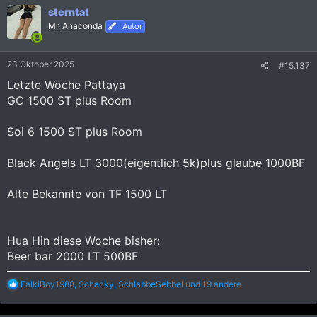
k
sterntat
t
i
Mr. Anaconda
Autor
o
n
e
23 Oktober 2025
#15.137
n
:
Letzte Woche Pattaya
GC 1500 ST plus Room
Soi 6 1500 ST plus Room
Black Angels LT 3000(eigentlich 5k)plus glaube 1000BF
Alte Bekannte von TF 1500 LT
Hua Hin diese Woche bisher:
Beer bar 2000 LT 500BF
R
FalkiBoy1988
,
Schacky
,
SchlabbeSebbel
und 19 andere
e
a