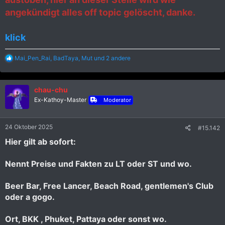
angekündigt alles off topic gelöscht, danke.
klick
R
Mai_Pen_Rai
,
BadTaya
,
Mut
und 2 andere
e
a
k
chau-chu
t
i
Ex-Kathoy-Master
Moderator
o
n
e
24 Oktober 2025
#15.142
n
:
Hier gilt ab sofort:
Nennt Preise und Fakten zu LT oder ST und wo.
Beer Bar, Free Lancer, Beach Road, gentlemen's Club
oder a gogo.
Ort, BKK , Phuket, Pattaya oder sonst wo.