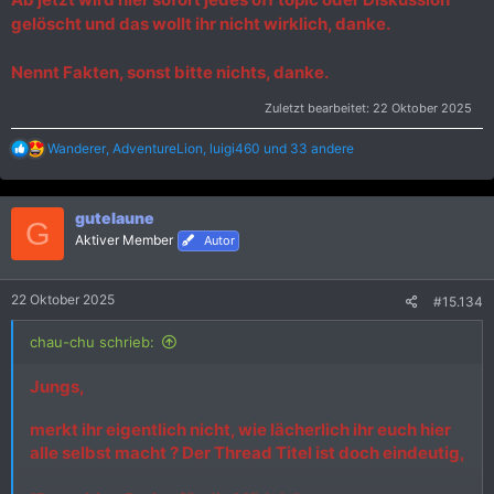
gelöscht und das wollt ihr nicht wirklich, danke.
Nennt Fakten, sonst bitte nichts, danke.
Zuletzt bearbeitet:
22 Oktober 2025
R
Wanderer
,
AdventureLion
,
luigi460
und 33 andere
e
a
k
gutelaune
t
G
i
Aktiver Member
Autor
o
n
e
22 Oktober 2025
#15.134
n
:
chau-chu schrieb:
Jungs,
merkt ihr eigentlich nicht, wie lächerlich ihr euch hier
alle selbst macht ? Der Thread Titel ist doch eindeutig,