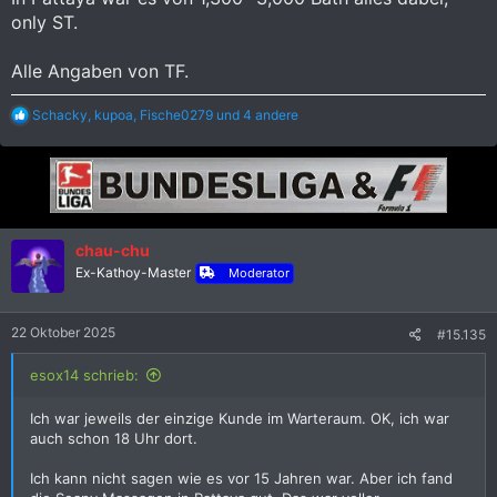
danke.
only ST.
Nennt Fakten, sonst bitte nichts, danke.
Alle Angaben von TF.
R
Schacky
,
kupoa
,
Fische0279
und 4 andere
e
a
k
t
i
o
n
chau-chu
e
Ex-Kathoy-Master
n
Moderator
:
22 Oktober 2025
#15.135
esox14 schrieb:
Ich war jeweils der einzige Kunde im Warteraum. OK, ich war
auch schon 18 Uhr dort.
Ich kann nicht sagen wie es vor 15 Jahren war. Aber ich fand