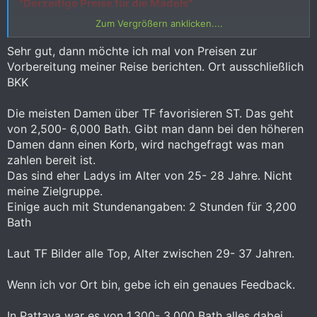
"Derzeitige Preise für die Mädels"
Zum Vergrößern anklicken....
Er hat mittlerweile 828 Seiten.
Sehr gut, dann möchte ich mal von Preisen zur
Nennt Preise und Fakten zu LT oder ST und wo.
Vorbereitung meiner Reise berichten. Ort ausschließlich
BKK
Beer Bar, Free Lancer, Beach Road oder a gogo.
Die meisten Damen über TF favorisieren ST. Das geht
Ort, BKK , Phuket, Pattaya oder sonst wo.
von 2,500- 6,000 Bath. Gibt man dann bei den höheren
Damen dann einen Korb, wird nachgefragt was man
Nur das hilft hier weiter.
zahlen bereit ist.
Das sind eher Ladys im Alter von 25- 28 Jahre. Nicht
Der Thread ist schon so lange off topic, helft bitte alle
selbst mit, diesen wieder einigermassen on topic zu
meine Zielgruppe.
bringen, ansonsten braucht ihr euch übrigens über
Einige auch mit Stundenangaben: 2 Stunden für 3,200
kommentarlose Löschungen nicht mehr wundern,
Bath
danke für euer Verständnis und natürlich auch
Unterstützung.
Laut TF Bilder alle Top, Alter zwischen 29- 37 Jahren.
Wenn ich vor Ort bin, gebe ich ein genaues Feedback.
Ab jetzt wird hier sofort jedes off topic oder
Diskussion gelöscht und das wollt ihr nicht wirklich,
In Pattaya war es von 1,300- 3,000 Bath alles dabei,