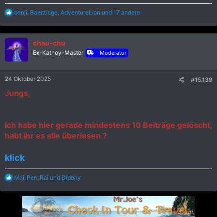
R
benji
,
Baerziege
,
AdventureLion
und 17 andere
e
a
k
chau-chu
t
i
Ex-Kathoy-Master
Moderator
o
n
e
24 Oktober 2025
#15.139
n
:
Jungs,
ich habe hier gerade mindestens 10 Beiträge gelöscht,
habt ihr es alle überlesen ?
klick
R
Mai_Pen_Rai
und
Didony
e
a
k
t
i