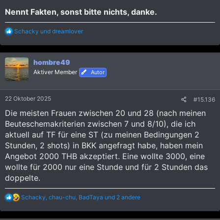
Nennt Fakten, sonst bitte nichts, danke.
R
Schacky
und
dreamlover
e
a
k
hombre49
t
i
Aktiver Member
Autor
o
n
e
22 Oktober 2025
#15.136
n
:
Die meisten Frauen zwischen 20 und 28 (nach meinen
Beuteschemakriterien zwischen 7 und 8/10), die ich
aktuell auf TF für eine ST (zu meinen Bedingungen 2
Stunden, 2 shots) in BKK angefragt habe, haben mein
Angebot 2000 THB akzeptiert. Eine wollte 3000, eine
wollte für 2000 nur eine Stunde und für 2 Stunden das
doppelte.
R
Schacky
,
chau-chu
,
BadTaya
und 2 andere
e
a