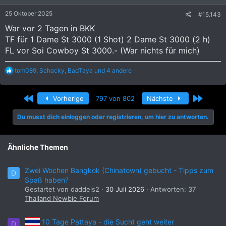
n
e
25 Oktober 2025
#15.143
n
:
War vor 2 Tagen in BKK
TF für 1 Dame St 3000 (1 Shot) 2 Dame St 3000 (2 h)
FL vor Soi Cowboy St 3000.- (War nichts für mich)
R
tom089
,
Schacky
,
BadTaya
und 4 andere
e
a
k
Erste
Letzte
Vorherige
797 von 802
Nächste
t
i
Du musst dich einloggen oder registrieren, um hier zu antworten.
o
n
e
n
Ähnliche Themen
:
Zwei Wochen Bangkok (Chinatown) gebucht - Tipps zum
D
Spaß haben?
Gestartet von daddels2
30 Juli 2026
Antworten: 37
Thailand Newbie Forum
10 Tage Pattaya - die Sucht geht weiter
D