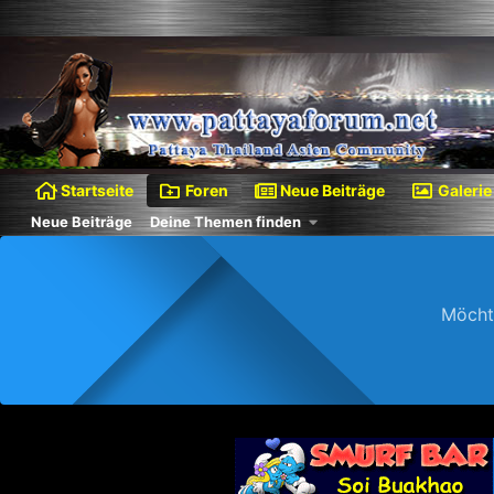
Startseite
Foren
Neue Beiträge
Galerie
Neue Beiträge
Deine Themen finden
Möcht