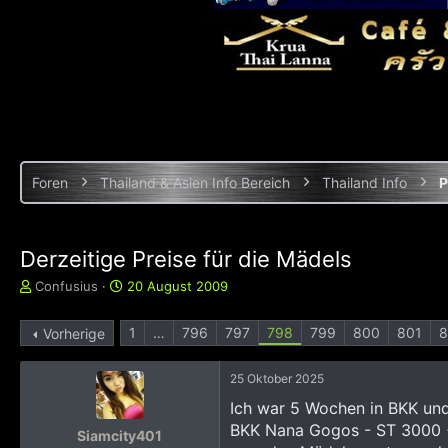
Foren
Thailand & Asien Info Bereich
Thailand Info
P
Derzeitige Preise für die Mädels
E
E
Confusius
20 August 2009
r
r
s
s
1
…
796
797
798
799
800
801
Vorherige
t
t
e
e
l
l
25 Oktober 2025
l
l
Ich war 5 Wochen in BKK un
e
t
BKK Nana Gogos - ST 3000 +
r
a
Siamcity401
m