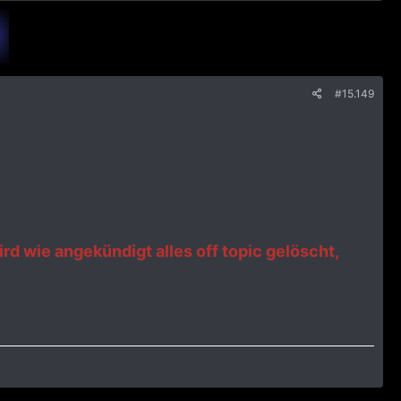
#15.149
ird wie angekündigt alles off topic gelöscht,