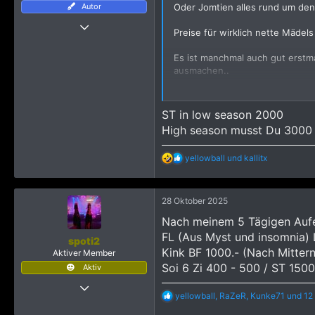
Autor
Oder Jomtien alles rund um den
:
22 Oktober 2024
Preise für wirklich nette Mädel
1.400
Es ist manchmal auch gut erstm
3.658
ausmachen..
1.665
Stuttgart, Deutschland
Viele Thai Frauen wollen nicht g
ST in low season 2000
Ich habe gute Erfahrungen mit 
High season musst Du 3000 
Für Bkk ist das Thermae Cafe wi
R
yellowball
und
kallitx
die Frauen zugeht der findet do
e
a
k
28 Oktober 2025
t
i
Nach meinem 5 Tägigen Aufe
o
FL (Aus Myst und insomnia)
n
spoti2
e
Kink BF 1000.- (Nach Mitter
Aktiver Member
n
Soi 6 Zi 400 - 500 / ST 150
Aktiv
:
31 August 2024
R
yellowball
,
RaZeR
,
Kunke71
und 12
149
e