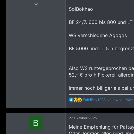
15 Juni 2025
SoiBokhao
538
5.895
BF 24/7. 600 bis 800 und LT
1.695
Good Old Germany
WS verschiedene Agogos
BF 5000 und LT 5 h begrenz
Also WS runtergebrochen be
52,- € pro h Fickerei, allerd
immer noch billiger als bei 
R
FalkiBoy1988
,
yellowball
,
Wan
e
a
k
27 Oktober 2025
t
B
i
Meine Empfehlung für Pattay
o
Oder Jomtien alles rund um 
n