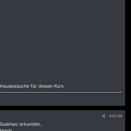
r Hausbesuche für diesen Kurs
#15.146
 Buakhao erkunden..
Beach