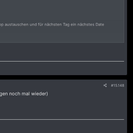
app austauschen und für nächsten Tag ein nächstes Date
esse haben.
 gepflegt und freundlich mit einem Lächeln und Kompliment auf
#15.148
gen noch mal wieder)