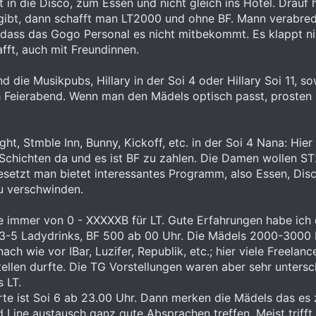
in die Disco, zum Essen und nicht gleich ins Hotel. Drauf 
bt, dann schafft man LT2000 und ohne BF. Mann verabredet 
dass das Gogo Personal es nicht mitbekommt. Es klappt nic
ft, auch mit Freundinnen.
d die Musikpubs, Hillary in der Soi 4 oder Hillary Soi 11, s
 Feierabend. Wenn man den Mädels optisch passt, prosten 
t, Stmble Inn, Bunny, Kickoff, etc. in der Soi 4 Nana: Hier
2 Schichten da und es ist BF zu zahlen. Die Damen wollen S
setzt man bietet interessantes Programm, also Essen, Disc
u verschwinden.
wie immer von 0 - XXXXXB für LT. Gute Erfahrungen habe ic
-5 Ladydrinks, BF 500 ab 00 Uhr. Die Mädels 2000-3000 LT
ach wie vor IBar, Luzifer, Republik, etc.; hier viele Freela
tellen durfte. Die TG Vorstellungen waren aber sehr untersc
 LT.
rte ist Soi 6 ab 23.00 Uhr. Dann merken die Mädels das es
d Line austausch ganz gute Absprachen treffen. Meist trifft