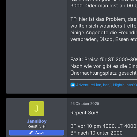
3000. Oder man löst ab 00 Uh
TF: hier ist das Problem, da
wollten sich woanders treffe
einige Angebote die Freundi
verabreden, Disco, Essen etc
Fazit: Preise für ST 2000-30
Nach wie vor gibt es die Ein
Ünernachtungsplatz gesucht
R
AdventureLion
,
benji
,
NighthunterX
e
a
k
26 Oktober 2025
t
J
i
Repent Soi6
o
n
JanniBoy
e
BF vor 10 pm 4000. LT 4000
Reis(t) viel
n
BF nach 10 unter 2000
Autor
: