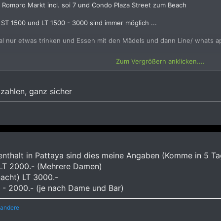
 Rompro Markt incl. soi 7 und Condo Plaza Street zum Beach
s ST 1500 und LT 1500 - 3000 sind immer möglich ...
al nur etwas trinken und Essen mit den Mädels und dann Line/ whats 
Zum Vergrößern anklicken....
leich am ersten Tag mit dir schlafen ...
der Methode gemacht ....und man sieht dann auch ob sie wirklich inter
zahlen, ganz sicher
rklich Top ....Täglich wechselnde Freelancer und wer selbst ein wenig
rt auch für ST 2000 und LT 3000 gute Dates...
nthalt in Pattaya sind dies meine Angaben (Komme in 5 Ta
 LT 2000.- (Mehrere Damen)
nacht) LT 3000.-
0 - 2000.- (je nach Dame und Bar)
 andere