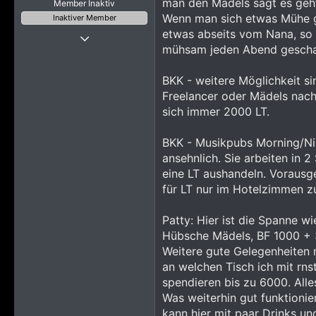
man den Mädels sagt es geht 
Member Inaktiv
Wenn man sich etwas Mühe gi
Inaktiver Member
etwas abseits vom Nana, so 
3 November 2013
mühsam jeden Abend geschaf
33
92
BKK - weitere Möglichkeit sin
428
Freelancer oder Mädels nach
Berlin
sich immer 2000 LT.
BKK - Musikpubs Morning/Nigh
ansehnlich. Sie arbeiten in 
eine LT aushandeln. Vorausge
für LT nur im Hotelzimmen z
Patty: Hier ist die Spanne 
Hübsche Mädels, BF 1000 + 3
Weitere gute Gelegenheiten n
an welchen Tisch ich mit rns
spendieren bis zu 6000. Alles
Was weiterhin gut funktionie
kann hier mit paar Drinks un