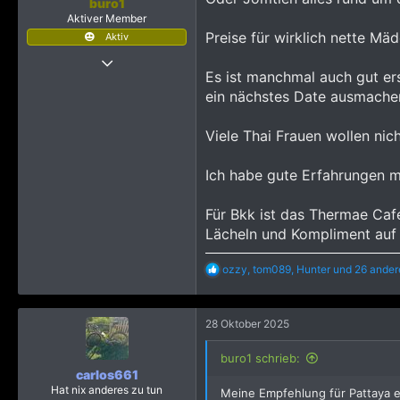
buro1
e
Aktiver Member
n
Preise für wirklich nette Mä
Aktiv
:
15 April 2025
Es ist manchmal auch gut er
127
ein nächstes Date ausmachen
1.659
943
Viele Thai Frauen wollen nich
Ich habe gute Erfahrungen mi
Für Bkk ist das Thermae Cafe
Lächeln und Kompliment auf 
R
ozzy
,
tom089
,
Hunter
und 26 ander
e
a
k
28 Oktober 2025
t
i
o
buro1 schrieb:
n
carlos661
e
Hat nix anderes zu tun
Meine Empfehlung für Pattaya e
n