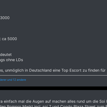
 3000
t ca 5000
deutet
ings ohne LDs
uns, unmöglich in Deutschland eine Top Escort zu finden fü
derer
und 12 andere
a einfach mal die Augen auf machen alles rund um die Soi
den Rompro Markt incl. soi 7 und Condo Plaza Street zum 