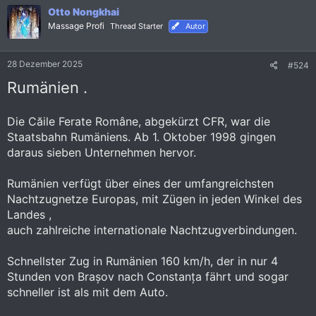
n
Otto Nongkhai
e
Massage Profi
Thread Starter
Autor
n
:
28 Dezember 2025
#524
Rumänien .
Die Căile Ferate Române, abgekürzt CFR, war die
Staatsbahn Rumäniens. Ab 1. Oktober 1998 gingen
daraus sieben Unternehmen hervor.
Rumänien verfügt über eines der umfangreichsten
Nachtzugnetze Europas, mit Zügen in jeden Winkel des
Landes ,
auch zahlreiche internationale Nachtzugverbindungen.
Schnellster Zug in Rumänien 160 km/h, der in nur 4
Stunden von Brașov nach Constanța fährt und sogar
schneller ist als mit dem Auto.