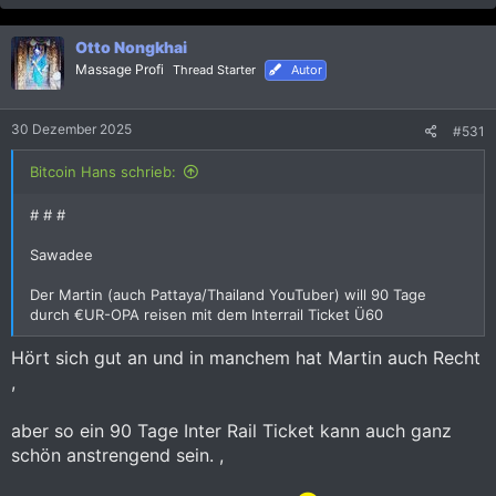
a
k
Otto Nongkhai
t
i
Massage Profi
Thread Starter
Autor
o
n
e
30 Dezember 2025
#531
n
:
Bitcoin Hans schrieb:
# # #
Sawadee
Der Martin (auch Pattaya/Thailand YouTuber) will 90 Tage
durch €UR-OPA reisen mit dem Interrail Ticket Ü60
Hört sich gut an und in manchem hat Martin auch Recht
,
aber so ein 90 Tage Inter Rail Ticket kann auch ganz
schön anstrengend sein. ,