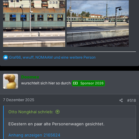
R
Graf66
,
wwuff
,
NOMAAM
und eine weitere Person
e
a
k
Doomex
t
i
wurschtelt sich hier so durch
Sponsor 2026
o
n
e
7 Dezember 2025
#518
n
:
Otto Nongkhai schrieb:
EGestern en paar alte Personenwagen gesichtet.
Anhang anzeigen 2165624