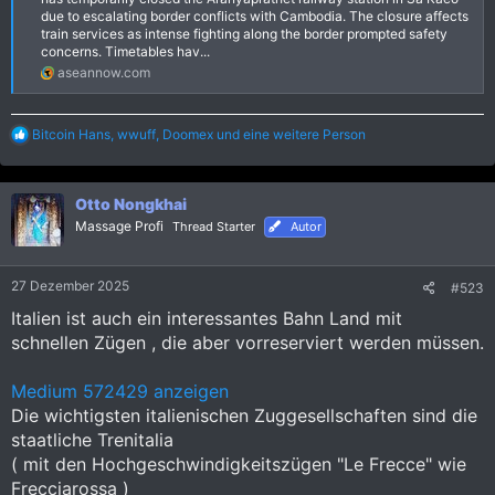
due to escalating border conflicts with Cambodia. The closure affects
train services as intense fighting along the border prompted safety
concerns. Timetables hav...
aseannow.com
R
Bitcoin Hans
,
wwuff
,
Doomex
und eine weitere Person
e
a
k
Otto Nongkhai
t
i
Massage Profi
Thread Starter
Autor
o
n
e
27 Dezember 2025
#523
n
:
Italien ist auch ein interessantes Bahn Land mit
schnellen Zügen , die aber vorreserviert werden müssen.
Medium 572429 anzeigen
Die wichtigsten italienischen Zuggesellschaften sind die
staatliche Trenitalia
( mit den Hochgeschwindigkeitszügen "Le Frecce" wie
Frecciarossa )