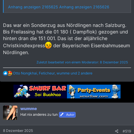
Anhang anzeigen 2165625
Anhang anzeigen 2165626
Das war ein Sonderzug aus Nördlingen nach Salzburg.
Bis Freilassing hat die 01 180 ( Dampflok) gezogen und
hinten dran die 151 001. Das ist der alljährliche
Christkindlexpress
der Bayerischen Eisenbahmuseum
Nördlingen.
Zuletzt bearbeitet von einem Moderator:
8 Dezember 2025
R
Otto Nongkhai
,
Feticheur
,
wumme
und 2 andere
e
a
k
t
i
o
n
wumme
e
Hat nix anderes zu tun
Autor
n
:
8 Dezember 2025
#519