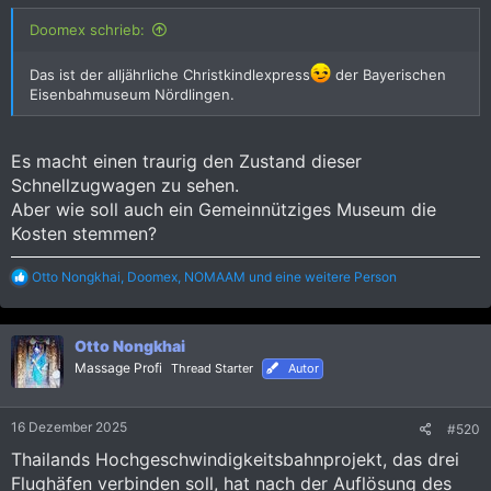
Doomex schrieb:
Das ist der alljährliche Christkindlexpress
der Bayerischen
Eisenbahmuseum Nördlingen.
Es macht einen traurig den Zustand dieser
Schnellzugwagen zu sehen.
Aber wie soll auch ein Gemeinnütziges Museum die
Kosten stemmen?
R
Otto Nongkhai
,
Doomex
,
NOMAAM
und eine weitere Person
e
a
k
Otto Nongkhai
t
i
Massage Profi
Thread Starter
Autor
o
n
e
16 Dezember 2025
#520
n
:
Thailands Hochgeschwindigkeitsbahnprojekt, das drei
Flughäfen verbinden soll, hat nach der Auflösung des