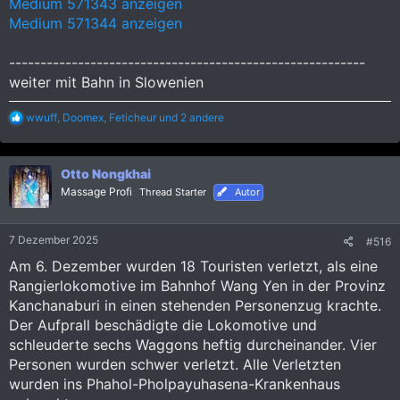
Medium 571343 anzeigen
Medium 571344 anzeigen
---------------------------------------------------------
weiter mit Bahn in Slowenien
R
wwuff
,
Doomex
,
Feticheur
und 2 andere
e
a
k
Otto Nongkhai
t
i
Massage Profi
Thread Starter
Autor
o
n
e
7 Dezember 2025
#516
n
:
Am 6. Dezember wurden 18 Touristen verletzt, als eine
Rangierlokomotive im Bahnhof Wang Yen in der Provinz
Kanchanaburi in einen stehenden Personenzug krachte.
Der Aufprall beschädigte die Lokomotive und
schleuderte sechs Waggons heftig durcheinander. Vier
Personen wurden schwer verletzt. Alle Verletzten
wurden ins Phahol-Pholpayuhasena-Krankenhaus