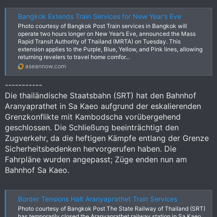
Bangkok Extends Train Services for New Year’s Eve
Photo courtesy of Bangkok Post Train services in Bangkok will
operate two hours longer on New Year’s Eve, announced the Mass
Rapid Transit Authority of Thailand (MRTA) on Tuesday. This
extension applies to the Purple, Blue, Yellow, and Pink lines, allowing
returning revelers to travel home comfor...
aseannow.com
-----------
Die thailändische Staatsbahn (SRT) hat den Bahnhof
Aranyaprathet in Sa Kaeo aufgrund der eskalierenden
Grenzkonflikte mit Kambodscha vorübergehend
geschlossen. Die Schließung beeinträchtigt den
Zugverkehr, da die heftigen Kämpfe entlang der Grenze
Sicherheitsbedenken hervorgerufen haben. Die
Fahrpläne wurden angepasst; Züge enden nun am
Bahnhof Sa Kaeo.
Border Tensions Halt Aranyaprathet Train Services
Photo courtesy of Bangkok Post The State Railway of Thailand (SRT)
has temporarily closed the Aranyaprathet railway station in Sa Kaeo