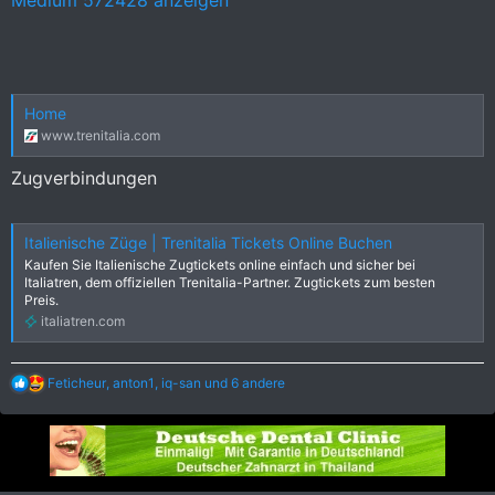
Home
www.trenitalia.com
Zugverbindungen
Italienische Züge | Trenitalia Tickets Online Buchen
Kaufen Sie Italienische Zugtickets online einfach und sicher bei
Italiatren, dem offiziellen Trenitalia-Partner. Zugtickets zum besten
Preis.
italiatren.com
R
Feticheur
,
anton1
,
iq-san
und 6 andere
e
a
k
t
i
o