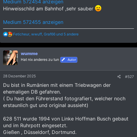
Medium 572454 anzeigen
Hinweisschild am Bahnhof ,sehr sauber
Medium 572455 anzeigen
R
Feticheur
,
wwuff
,
Graf66
und 5 andere
e
a
k
wumme
t
i
Hat nix anderes zu tun
Autor
o
n
e
28 Dezember 2025
#527
n
:
Du bist in Rumänien mit einem Triebwagen der
ehemaligen DB gefahren.
( Du hast den Führerstand fotografiert, welcher noch
erstaunlich gut und original aussieht)
628 511 wurde 1994 von Linke Hoffman Busch gebaut
und im Ruhrpott eingesetzt.
Gießen , Düsseldorf, Dortmund.