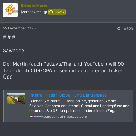
n
Bitcoin Hans
e
(vorher Umzug)
Aktiv
n
:
29 Dezember 2025
#529
# # #
Sawadee
Der Martin (auch Pattaya/Thailand YouTuber) will 90
Tage durch €UR-OPA reisen mit dem Interrail Ticket
Ü60
Interrail Pass | Global- und Länderpass
Buchen Sie Interrail-Pässe online, genießen Sie die
flexiblen Optionen der Interrail Global und Länderpässe und
erkunden Sie 33 europäische Länder mit dem Zug.
www.europe-train-passes.com