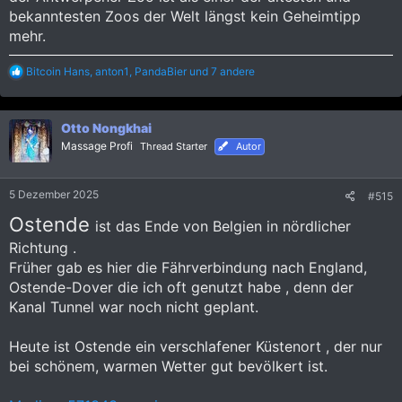
bekanntesten Zoos der Welt längst kein Geheimtipp
mehr.
R
Bitcoin Hans
,
anton1
,
PandaBier
und 7 andere
e
a
k
Otto Nongkhai
t
i
Massage Profi
Thread Starter
Autor
o
n
e
5 Dezember 2025
#515
n
:
Ostende
ist das Ende von Belgien in nördlicher
Richtung .
Früher gab es hier die Fährverbindung nach England,
Ostende-Dover die ich oft genutzt habe , denn der
Kanal Tunnel war noch nicht geplant.
Heute ist Ostende ein verschlafener Küstenort , der nur
bei schönem, warmen Wetter gut bevölkert ist.