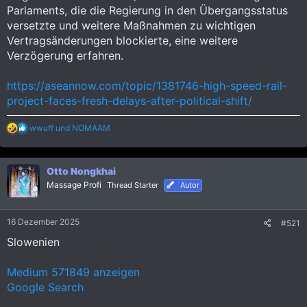
Parlaments, die die Regierung in den Übergangsstatus
versetzte und weitere Maßnahmen zu wichtigen
Vertragsänderungen blockierte, eine weitere
Verzögerung erfahren.
https://aseannow.com/topic/1381746-high-speed-rail-
project-faces-fresh-delays-after-political-shift/
R
wwuff
und
NOMAAM
e
a
k
Otto Nongkhai
t
i
Massage Profi
Thread Starter
Autor
o
n
e
16 Dezember 2025
#521
n
:
Slowenien
Medium 571849 anzeigen
Google Search