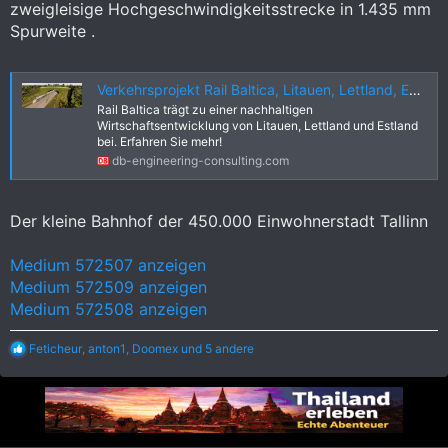
zweigleisige Hochgeschwindigkeitsstrecke in 1.435 mm
Spurweite .
Verkehrsprojekt Rail Baltica, Litauen, Lettland, Estland
Rail Baltica trägt zu einer nachhaltigen
Wirtschaftsentwicklung von Litauen, Lettland und Estland
bei. Erfahren Sie mehr!
db-engineering-consulting.com
Der kleine Bahnhof der 450.000 Einwohnerstadt Tallinn
Medium 572507 anzeigen
Medium 572509 anzeigen
Medium 572508 anzeigen
R
Feticheur
,
anton1
,
Doomex
und 5 andere
e
a
k
t
i
o