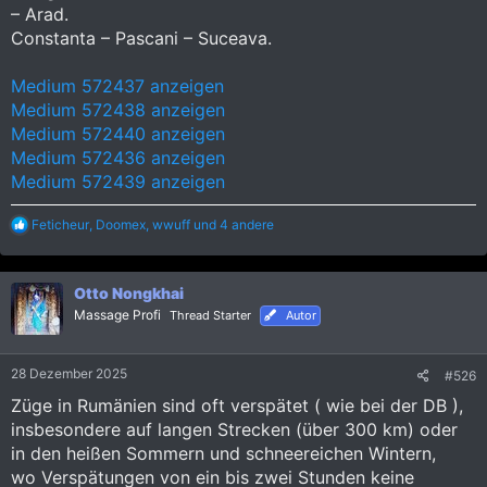
– Arad.
Constanta – Pascani – Suceava.
Medium 572437 anzeigen
Medium 572438 anzeigen
Medium 572440 anzeigen
Medium 572436 anzeigen
Medium 572439 anzeigen
R
Feticheur
,
Doomex
,
wwuff
und 4 andere
e
a
k
Otto Nongkhai
t
i
Massage Profi
Thread Starter
Autor
o
n
e
28 Dezember 2025
#526
n
:
Züge in Rumänien sind oft verspätet ( wie bei der DB ),
insbesondere auf langen Strecken (über 300 km) oder
in den heißen Sommern und schneereichen Wintern,
wo Verspätungen von ein bis zwei Stunden keine