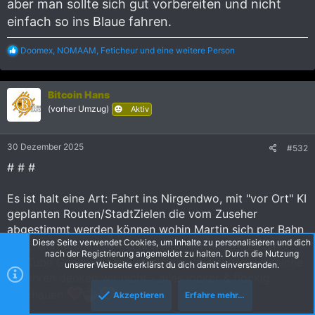
aber man sollte sich gut vorbereiten und nicht
einfach so ins Blaue fahren.
R
Doomex
,
NOMAAM
,
Feticheur
und eine weitere Person
e
a
k
Bitcoin Hans
t
i
(vorher Umzug)
Aktiv
o
n
e
30 Dezember 2025
#532
n
:
# # #
Es ist halt eine Art: Fahrt ins Nirgendwo, mit "vor Ort" KI
geplanten Routen/StadtZielen die vom Zuseher
abgestimmt werden können wohin Martin sich per Bahn
Diese Seite verwendet Cookies, um Inhalte zu personalisieren und dich
chauffieren lässt - schon eine nette Idee um die
nach der Registrierung angemeldet zu halten. Durch die Nutzung
YouTube Gemeinde zu unterhalten und an irgendwelche
unserer Webseite erklärst du dich damit einverstanden.
Gefahren denken wir nicht - alles locker & flockig
anschauen
Akzeptieren
Erfahre mehr…