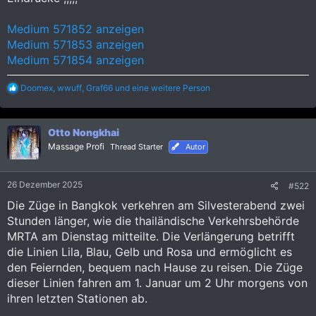
Medium 571852 anzeigen
Medium 571853 anzeigen
Medium 571854 anzeigen
R
Doomex
,
wwuff
,
Graf66
und eine weitere Person
e
a
k
Otto Nongkhai
t
i
Massage Profi
Thread Starter
Autor
o
n
e
26 Dezember 2025
#522
n
:
Die Züge in Bangkok verkehren am Silvesterabend zwei
Stunden länger, wie die thailändische Verkehrsbehörde
MRTA am Dienstag mitteilte. Die Verlängerung betrifft
die Linien Lila, Blau, Gelb und Rosa und ermöglicht es
den Feiernden, bequem nach Hause zu reisen. Die Züge
dieser Linien fahren am 1. Januar um 2 Uhr morgens von
ihren letzten Stationen ab.