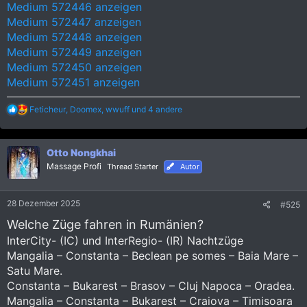
Medium 572446 anzeigen
Medium 572447 anzeigen
Medium 572448 anzeigen
Medium 572449 anzeigen
Medium 572450 anzeigen
Medium 572451 anzeigen
R
Feticheur
,
Doomex
,
wwuff
und 4 andere
e
a
k
Otto Nongkhai
t
i
Massage Profi
Thread Starter
Autor
o
n
e
28 Dezember 2025
#525
n
:
Welche Züge fahren in Rumänien?
InterCity- (IC) und InterRegio- (IR) Nachtzüge
Mangalia – Constanta – Beclean pe somes – Baia Mare –
Satu Mare.
Constanta – Bukarest – Brasov – Cluj Napoca – Oradea.
Mangalia – Constanta – Bukarest – Craiova – Timisoara