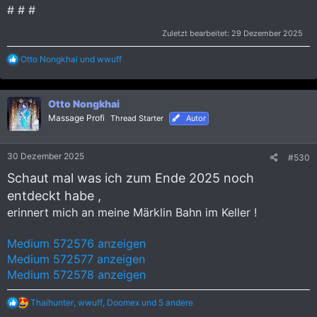
# # #
Zuletzt bearbeitet:
29 Dezember 2025
R
Otto Nongkhai
und
wwuff
e
a
k
Otto Nongkhai
t
i
Massage Profi
Thread Starter
Autor
o
n
e
30 Dezember 2025
#530
n
:
Schaut mal was ich zum Ende 2025 noch
entdeckt habe ,
erinnert mich an meine Märklin Bahn im Keller !
Medium 572576 anzeigen
Medium 572577 anzeigen
Medium 572578 anzeigen
R
Thaihunter
,
wwuff
,
Doomex
und 5 andere
e