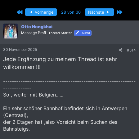
r
r
s
s
Erste
Letzte
Vorherige
28 von 30
Nächste
t
t
e
e
l
l
Otto Nongkhai
l
l
Massage Profi
Thread Starter
Autor
e
t
r
a
m
30 November 2025
#514
Jede Ergänzung zu meinem Thread ist sehr
willkommen !!!
-------------------------------------------------------------
-------------
So , weiter mit Belgien......
Ein sehr schöner Bahnhof befindet sich in Antwerpen
(Centraal),
der 2 Etagen hat ,also Vorsicht beim Suchen des
Bahnsteigs.