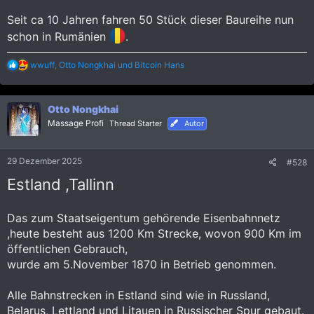
Seit ca 10 Jahren fahren 50 Stück dieser Baureihe nun
schon in Rumänien
.
R
wwuff
,
Otto Nongkhai
und
Bitcoin Hans
e
a
k
Otto Nongkhai
t
i
Massage Profi
Thread Starter
Autor
o
n
e
29 Dezember 2025
#528
n
:
Estland ,Tallinn
Das zum Staatseigentum gehörende Eisenbahnnetz
,heute besteht aus 1200 Km Strecke, wovon 900 Km im
öffentlichen Gebrauch,
wurde am 5.November 1870 in Betrieb genommen.
Alle Bahnstrecken in Estland sind wie in Russland,
Belarus, Lettland und Litauen in Russischer Spur gebaut.