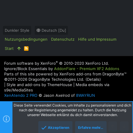
Dunkler Style
Deutsch [Du]
Nutzungsbedingungen
Datenschutz
Hilfe und Impressum
Start
R
S
S
®
Forum software by XenForo
© 2010-2020 XenForo Ltd.
Ignore/Block Essentials by
AddonFlare - Premium XF2 Addons
Parts of this site powered by
XenForo add-ons from DragonByte™
©2011-2026
DragonByte Technologies Ltd.
(
Details
)
|
Style and add-ons by ThemeHouse
|
Media embeds via
s9e/MediaSites
XenAtendo 2 PRO
© Jason Axelrod of
8WAYRUN
Diese Seite verwendet Cookies, um Inhalte zu personalisieren und dich
nach der Registrierung angemeldet zu halten. Durch die Nutzung
unserer Webseite erklärst du dich damit einverstanden.
Akzeptieren
Erfahre mehr…
Oben
Unte