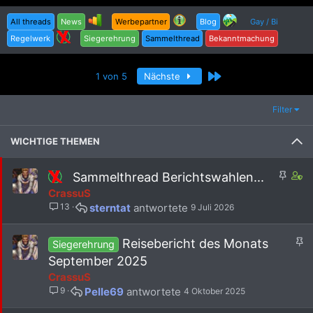
All threads
News
Werbepartner
Blog
Gay / Bi
Regelwerk
Siegerehrung
Sammelthread
Bekanntmachung
Letzte
1 von 5
Nächste
Filter
WICHTIGE THEMEN
A
C
Sammelthread Berichtswahlen...
n
o
CrassuS
g
n
13
sterntat
9 Juli 2026
e
t
h
a
e
i
A
Reisebericht des Monats
Siegerehrung
f
n
n
September 2025
t
s
g
CrassuS
e
1
e
9
Pelle69
4 Oktober 2025
t
s
h
t
e