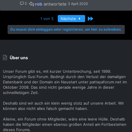
o
t
3
rob
3 April 2020
a
s
a
i
t
f
n
Letzte
1 von 5
Nächste
(
f
s
s
p
1
Du musst dich einloggen oder registrieren, um hier zu schreiben.
)
o
s
s
t
t
a
(
f
s
f
Über uns
)
p
o
Unser Forum gibt es, mit kurzer Unterbrechung, seit 1999.
s
Ursprünglich Susi Forum. Bedingt durch den Verlust der damaligen
t
Datenbank und der Domain ein Neustart unter pattayaforum.net im
(
Oktober 2008. Das sind nicht gerade wenige Jahre in dieser
s
schnelllebigen Zeit.
)
Deshalb sind wir auch ein klein wenig stolz auf unsere Arbeit. Wir
können also nicht alles falsch gemacht haben.
Alleine, ein Forum ohne Mitglieder, wäre eine leere Hülle. Deshalb
haben die Mitglieder einen ebenso großen Anteil am Fortbestehen
dieses Forums.