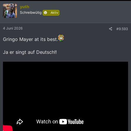
yuth
Schreibwütig
Aktiv
4 Juni 2026
#9.593
Gringo Mayer at its best.
Ja er singt auf Deutsch!!