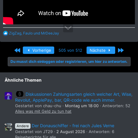
R
ZigZag
,
Faulo
und
MrDeeJay
e
a
k
Erste
Letzte
Vorherige
505 von 512
Nächste
t
i
Du musst dich einloggen oder registrieren, um hier zu antworten.
o
n
e
n
Ähnliche Themen
:
Diskussionen Zahlungsarten gleich welcher Art, Wise,
Revolut, ApplePay, bar, QR-code wie auch immer.
Gestartet von chau-chu
Montag um 18:00
Antworten: 52
Alles was mit Geld zu tun hat
Der Donauschiffer - frei nach Jules Verne
Andere
Gestartet von JT29
2 August 2026
Antworten: 6
Reiseberichte für alle