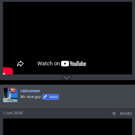
rainzman
Mr. nice guy
Autor
1 Juni 2026
#9.583