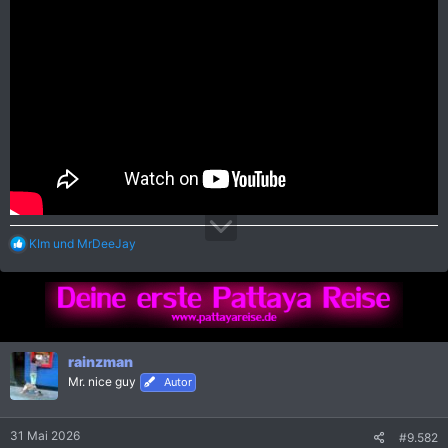
R
KIm
und
MrDeeJay
e
a
k
t
i
o
n
rainzman
e
Mr. nice guy
Autor
n
:
31 Mai 2026
#9.582