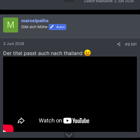
Zuletzt bearbeitet:
2 Juni 2026
marcelpalita
M
Gibt sich Mühe
Autor
3 Juni 2026
#9.591
Der titel passt auch nach thailand