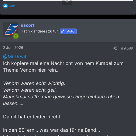
R
KIm
e
a
k
escort
t
i
Hat nix anderes zu tun
Autor
o
n
e
2 Juni 2026
#9.589
n
:
@Mr.Devil
....
Ich kopiere mal eine Nachricht von nem Kumpel zum
Thema Venom hier rein...
Venom waren echt wichtig.
Venom waren echt geil.
Manchmal sollte man gewisse Dinge einfach ruhen
lassen.....
Damit hat er leider Recht.
In den 80´ern... was war das für ne Band...