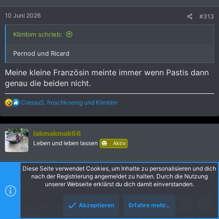
n
e
10 Juni 2026
#313
n
:
Klimbim schrieb:
Pernod und Ricard
Meine kleine Französin meinte immer wenn Pastis dann
genau die beiden nicht.
R
CrassuS
,
froschkoenig
und
Klimbim
e
a
k
lakmakmak66
t
i
Leben und leben lassen
Aktiv
o
n
e
Diese Seite verwendet Cookies, um Inhalte zu personalisieren und dich
11 Juni 2026
#314
n
nach der Registrierung angemeldet zu halten. Durch die Nutzung
:
unserer Webseite erklärst du dich damit einverstanden.
Klimbim schrieb:
Akzeptieren
Erfahre mehr…
Ich habe ein ambivalentes Verhältnis zu dieser gesamten
Oben
Unte
Veteranen - Fraktion. Aus irgendeinem Grund mag ich aber die