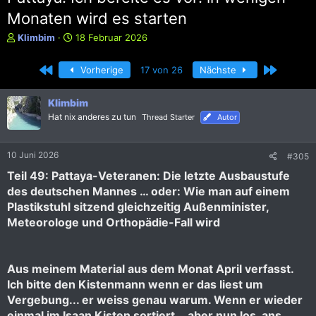
Monaten wird es starten
E
E
Klimbim
18 Februar 2026
r
r
s
s
Erste
Letzte
Vorherige
17 von 26
Nächste
t
t
e
e
l
l
Klimbim
l
l
Hat nix anderes zu tun
Thread Starter
Autor
e
t
r
a
m
10 Juni 2026
#305
Teil 49: Pattaya-Veteranen: Die letzte Ausbaustufe
des deutschen Mannes … oder: Wie man auf einem
Plastikstuhl sitzend gleichzeitig Außenminister,
Meteorologe und Orthopädie-Fall wird
Aus meinem Material aus dem Monat April verfasst.
Ich bitte den Kistenmann wenn er das liest um
Vergebung... er weiss genau warum. Wenn er wieder
einmal im Isaan Kisten sortiert... aber nun los, ans