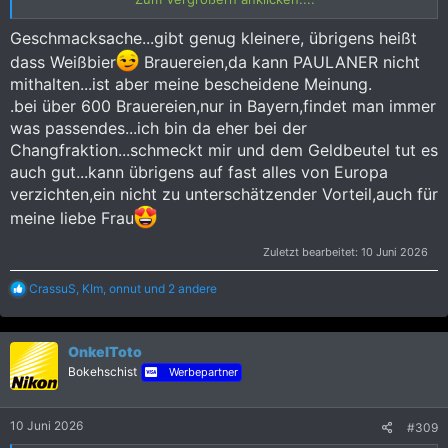
Oder einen Merlot oder Pinot Blanc. Geht gar nicht...
Geschmacksache...gibt genug kleinere, übrigens heißt
"Ich muss mal kurz weg"
dass Weißbier
Brauereien,da kann PAULANER nicht
mithalten...ist aber meine bescheidene Meinung.
.bei über 600 Brauereien,nur in Bayern,findet man immer
was passendes...ich bin da eher bei der
Changfraktion...schmeckt mir und dem Geldbeutel tut es
auch gut...kann übrigens auf fast alles von Europa
verzichten,ein nicht zu unterschätzender Vorteil,auch für
meine liebe Frau
Zuletzt bearbeitet:
10 Juni 2026
R
CrassuS
,
KIm
,
onnut
und 2 andere
e
a
k
OnkelToto
t
i
Bokehschist
Werbepartner
o
n
e
10 Juni 2026
#309
n
: