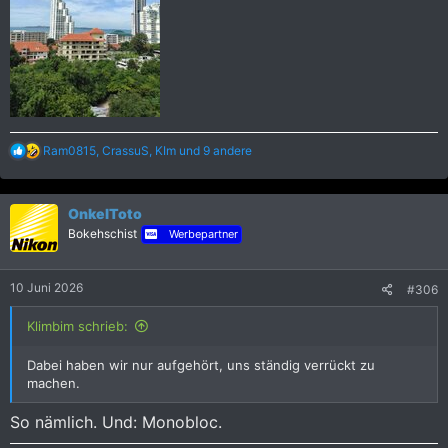
R
Ram0815
,
CrassuS
,
KIm
und 9 andere
e
a
k
OnkelToto
t
i
Bokehschist
Werbepartner
o
n
e
10 Juni 2026
#306
n
:
Klimbim schrieb:
Dabei haben wir nur aufgehört, uns ständig verrückt zu
machen.
So nämlich. Und: Monobloc.