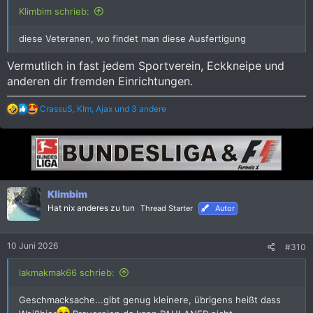
Klimbim schrieb:
diese Veteranen, wo findet man diese Ausfertigung
Vermutlich in fast jedem Sportverein, Eckkneipe und
anderen dir fremden Einrichtungen.
R
CrassuS
,
KIm
,
Ajax
und 3 andere
e
a
k
t
i
o
n
Klimbim
e
Hat nix anderes zu tun
n
Thread Starter
Autor
:
10 Juni 2026
#310
lakmakmak66 schrieb:
Geschmacksache...gibt genug kleinere, übrigens heißt dass