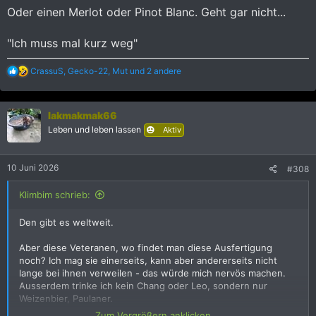
Oder einen Merlot oder Pinot Blanc. Geht gar nicht...
"Ich muss mal kurz weg"
R
CrassuS
,
Gecko-22
,
Mut
und 2 andere
e
a
k
lakmakmak66
t
i
Leben und leben lassen
Aktiv
o
n
e
10 Juni 2026
#308
n
:
Klimbim schrieb:
Den gibt es weltweit.
Aber diese Veteranen, wo findet man diese Ausfertigung
noch? Ich mag sie einerseits, kann aber andererseits nicht
lange bei ihnen verweilen - das würde mich nervös machen.
Ausserdem trinke ich kein Chang oder Leo, sondern nur
Weizenbier, Paulaner.
Zum Vergrößern anklicken....