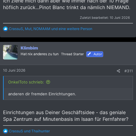
Ich ziehe mich dann aber wie immer nach der 10 Frage
höflich zurück...Pinot Blanc trinkt da nämlich NIEMAND.
Zuletzt bearbeitet:
10 Juni 2026
R
CrassuS
,
Mut
,
NOMAAM
und eine weitere Person
e
a
k
Klimbim
t
i
Hat nix anderes zu tun
Thread Starter
Autor
o
n
e
10 Juni 2026
#311
n
:
OnkelToto schrieb:
anderen dir fremden Einrichtungen.
Einrichtungen aus Deiner Geschäftsidee - das geniale
Spa Zentrum auf Minutenbasis im Isaan für Fernfahrer?
R
CrassuS
und
Thaihunter
e