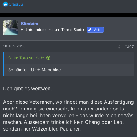
R
CrassuS
e
a
k
Klimbim
t
i
Hat nix anderes zu tun
Thread Starter
Autor
o
n
e
10 Juni 2026
#307
n
:
OnkelToto schrieb:
So nämlich. Und: Monobloc.
Den gibt es weltweit.
Aber diese Veteranen, wo findet man diese Ausfertigung
noch? Ich mag sie einerseits, kann aber andererseits
nicht lange bei ihnen verweilen - das würde mich nervös
machen. Ausserdem trinke ich kein Chang oder Leo,
sondern nur Weizenbier, Paulaner.