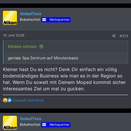
a
k
OnkelToto
t
i
Bokehschist
Werbepartner
o
n
e
10 Juni 2026
#312
n
:
Klimbim schrieb:
geniale Spa Zentrum auf Minutenbasis
Kleiner hast Du es nicht? Denk Dir einfach ein völlig
bodenständiges Business wie man es in der Region so
hat. Wenn Du soweit mit Deinem Moped kommst sicher
interessantes Ziel um mal zu gucken.
R
CrassuS
und
onnut
e
a
k
OnkelToto
t
i
Bokehschist
Werbepartner
o