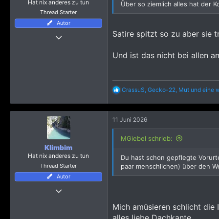
Hat nix anderes zu tun
Über so ziemlich alles hat der K
Thread Starter
Autor
Thread Starter
Satire spitzt so zu aber sie t
24 November 2024
Und ist das nicht bei allen 
1.431
8.093
2.165
R
CrassuS
,
Gecko-22
,
Mut
und eine w
e
a
k
11 Juni 2026
t
i
o
MGiebel schrieb:
n
Klimbim
e
Hat nix anderes zu tun
Du hast schon gepflegte Vorurtei
n
Thread Starter
paar menschlichen) über den Weg
:
Autor
Thread Starter
24 November 2024
Mich amüsieren schlicht die 
1.431
alles liebe Dachkante.