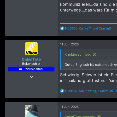
kommunizieren...da sind die 
unterwegs....das wars für m
R
NCS666
,
Kunke71
und
CrassuS
e
a
k
11 Juni 2026
t
i
o
Klimbim schrieb:
n
OnkelToto
e
Bokehschist
Gutes Englisch ist extrem schw
n
Werbepartner
:
Schwierig. Schwer ist ein Eim
28 April 2019
in Thailand gibt fast nur "simp
8.309
52.206
R
CrassuS
,
Suzie Wong
,
zweitreise
un
4.515
e
a
Bang Sare, Amphoe Sattahip, Chon Buri, Thailand
k
11 Juni 2026
t
pattayapatrol.com
i
o
OnkelToto schrieb: