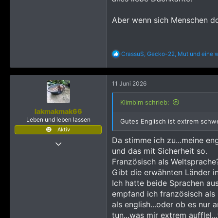
8.093
2.165
Aber wenn sich Menschen dort
R
CrassuS
,
Gecko-22
,
Mut
und eine w
e
a
k
11 Juni 2026
t
i
o
Klimbim schrieb:
n
lakmakmak66
e
Leben und leben lassen
Gutes Englisch ist extrem schwer
n
Aktiv
:
Da stimme ich zu...meine eng
15 Oktober 2013
und das mit Sicherheit so.
7.431
Französisch als Weltsprache?
9.930
Gibt die erwähnten Länder ink
3.715
Ich hatte beide Sprachen ausf
60
empfand ich französisch als s
als english...oder ob es nur 
tun...was mir extrem aufflel