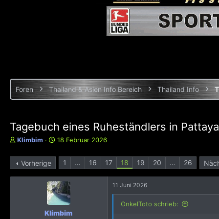
Foren
Thailand & Asien Info Bereich
Thailand Info
T
Tagebuch eines Ruheständlers in Pattaya.
E
E
Klimbim
18 Februar 2026
r
r
s
s
1
…
16
17
18
19
20
…
26
Vorherige
Näc
t
t
e
e
l
l
11 Juni 2026
l
l
e
t
OnkelToto schrieb:
r
a
Klimbim
m