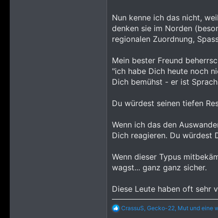
8.093
Nun kenne ich das nicht, wei
2.165
denken sie im Norden (beson
regionalen Zuordnung, Spass 
Mein bester Freund beherrsch
"ich habe Dich heute noch ni
Dich bemühst - er ist Sprachl
Du würdest seinen tiefen Res
Wenn ich das den Auswandere
Dich reagieren. Du würdest 
Wenn dieser Typus mitbekäme
wagst... ganz ganz sicher.
Diese Leute haben oft sehr vi
R
CrassuS
,
Gecko-22
,
Mut
und eine w
e