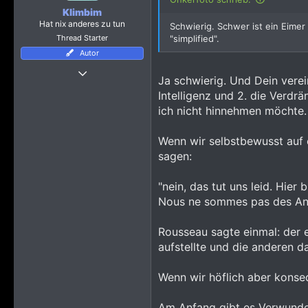
n
Klimbim
e
Hat nix anderes zu tun
Schwierig. Schwer ist ein Eimer 
n
Thread Starter
"simplified".
:
Autor
Thread Starter
Ja schwierig. Und Dein verei
24 November 2024
Intelligenz und 2. die Verdr
1.431
ich nicht hinnehmen möchte.
8.093
2.165
Wenn wir selbstbewusst auf e
sagen:
"nein, das tut uns leid. Hier
Nous ne sommes pas des Ang
Rousseau sagte einmal: der 
aufstellte und die anderen d
Wenn wir höflich aber konse
Am Anfang gibt es Verwunder