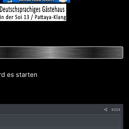
rd es starten
#324