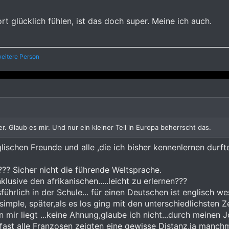
 glücklich fühlen, ist das doch super. Meine ich auch.
eitere Person
. Glaub es mir. Und nur ein kleiner Teil in Europa beherrscht das.
lischen Freunde und alle ,die ich bisher kennenlernen durf
?? Sicher nicht die führende Weltsprache.
lusive den afrikanischen.....leicht zu erlernen???
ührlich in der Schule... für einen Deutschen ist englisch wes
imple, später,als es los ging mit den unterschiedlichsten Ze
an mir liegt ...keine Ahnung,glaube ich nicht...durch meine
...fast alle Franzosen zeigten eine gewisse Distanz,ja manc