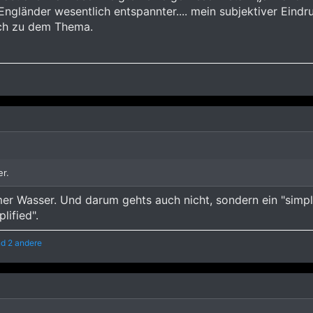
Engländer wesentlich entspannter.... mein subjektiver Eindru
ich zu dem Thema.
er.
er Wasser. Und darum gehts auch nicht, sondern ein "simplif
lified".
d 2 andere