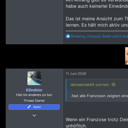
habe auch keinerlei Einwände
Das ist meine Ansicht zum T
lernen. Es hält mich aktiv u
R
Brokerxy
,
CrassuS
,
franki
und 2 and
e
a
k
t
i
o
n
e
11 Juni 2026
n
:
lakmakmak66 schrieb:
Klimbim
Hat nix anderes zu tun
.fast alle Franzosen zeigten ei
Thread Starter
Autor
Thread Starter
24 November 2024
Wenn ein Franzose trotz Dei
unhöflich.
1.431