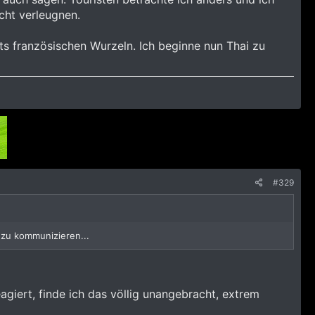
cht verleugnen.
ts französischen Wurzeln. Ich beginne nun Thai zu
#329
 zu kommunizieren...
giert, finde ich das völlig unangebracht, extrem