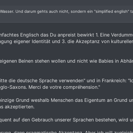
Wasser. Und darum gehts auch nicht, sondern ein "simplified english" taug
nfachtes Englisch das Du anpreist bewirkt 1. Eine Verdumm
ängung eigener Identität und 3. die Akzeptanz von kulturell
igenen Beinen stehen wollen und nicht wie Babies in Abhän
 bitte die deutsche Sprache verwenden" und in Frankreich: "I
lo-Saxons. Merci de votre compréhension."
einzige Grund weshalb Menschen das Eigentum an Grund und
as akzeptierten.
quent auf den Gebrauch unserer Sprachen bestehen, wird u
ung, dann pragmatische Akzeptanz. Aber ich will zugleich 