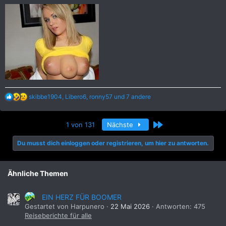
:
R
skibbe1904
,
Libero6
,
ronny57
und 7 andere
e
a
k
Letzte
1 von 131
Nächste
t
i
Du musst dich einloggen oder registrieren, um hier zu antworten.
o
n
e
n
Ähnliche Themen
:
EIN HERZ FÜR BOOMER
Gestartet von Harpunero
22 Mai 2026
Antworten: 475
Reiseberichte für alle