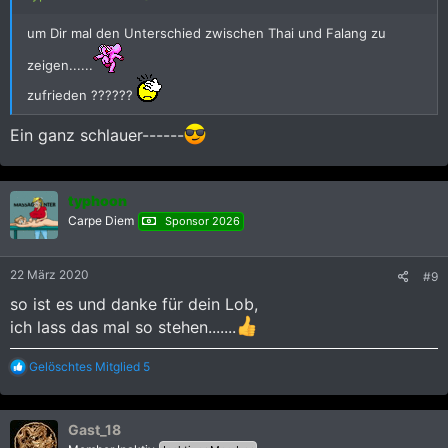
um Dir mal den Unterschied zwischen Thai und Falang zu
zeigen......
zufrieden ??????
Ein ganz schlauer------
typhoon
Carpe Diem
Sponsor 2026
22 März 2020
#9
so ist es und danke für dein Lob,
ich lass das mal so stehen.......
R
Gelöschtes Mitglied 5
e
a
k
Gast_18
t
i