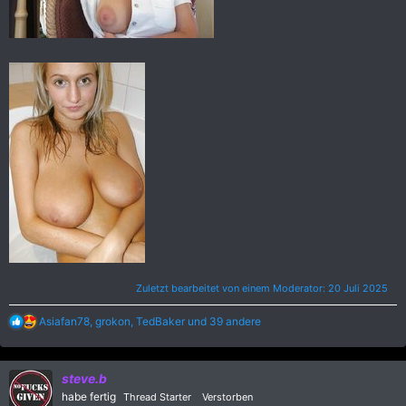
Zuletzt bearbeitet von einem Moderator:
20 Juli 2025
R
Asiafan78
,
grokon
,
TedBaker
und 39 andere
e
a
k
steve.b
t
i
habe fertig
Thread Starter
Verstorben