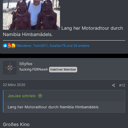
Lang her Motoradtour durch
Namibia Himbamädels.
R
Wanderer
,
Tom3611
,
Asiafan78
und 36 andere
e
a
k
lillyfee
t
i
fucking FERNweh
Inaktiver Member
o
n
e
22 März 2020
#12
n
:
JeeJee schrieb:
Lang her Motoradtour durch Namibia Himbamädels
Großes Kino