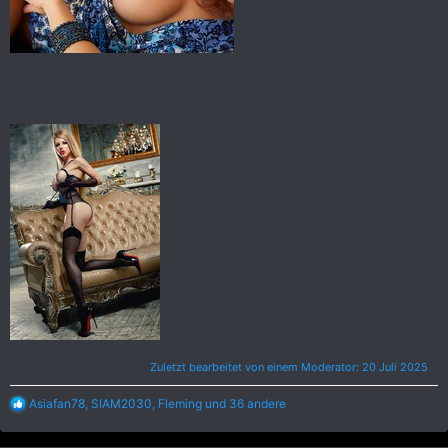
Zuletzt bearbeitet von einem Moderator:
20 Juli 2025
R
Asiafan78
,
SIAM2030
,
Fleming
und 36 andere
e
a