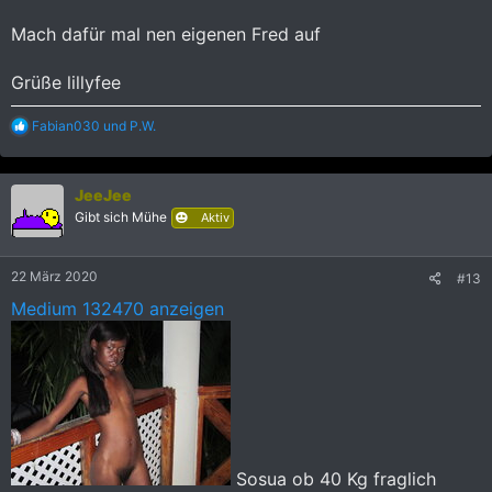
Mach dafür mal nen eigenen Fred auf
Grüße lillyfee
R
Fabian030
und
P.W.
e
a
k
JeeJee
t
i
Gibt sich Mühe
Aktiv
o
n
e
22 März 2020
#13
n
:
Medium 132470 anzeigen
Sosua ob 40 Kg fraglich