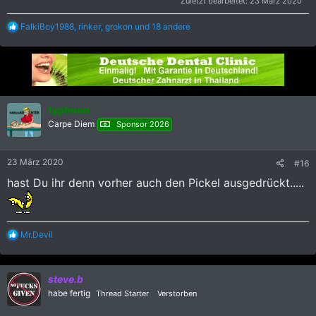
Zuletzt bearbeitet:
23 März 2020
R
FalkiBoy1988
,
rinker
,
grokon
und 18 andere
e
a
k
t
i
o
n
typhoon
e
Carpe Diem
Sponsor 2026
n
:
23 März 2020
#16
hast Du ihr denn vorher auch den Pickel ausgedrückt.....
R
Mr.Devil
e
a
k
steve.b
t
i
habe fertig
Thread Starter
Verstorben
o
n