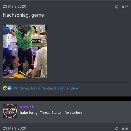
e
23 März 2020
#17
n
:
Nachschlag, gerne
R
Wanderer
,
doll78
,
Nicolasd
und 7 andere
e
a
k
steve.b
t
i
habe fertig
Thread Starter
Verstorben
o
n
e
23 März 2020
#18
n