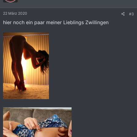
o
n
e
22 März 2020
#3
n
:
hier noch ein paar meiner Lieblings Zwillingen