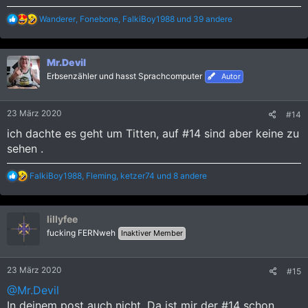
R
Wanderer
,
Fonebone
,
FalkiBoy1988
und 39 andere
e
a
k
Mr.Devil
t
i
Erbsenzähler und hasst Sprachcomputer
Autor
o
n
e
23 März 2020
#14
n
:
ich dachte es geht um Titten, auf #14 sind aber keine zu
sehen .
R
FalkiBoy1988
,
Fleming
,
ketzer74
und 8 andere
e
a
k
lillyfee
t
i
fucking FERNweh
Inaktiver Member
o
n
e
23 März 2020
#15
n
:
@Mr.Devil
In deinem post auch nicht. Da ist mir der #14 schon