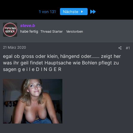
r
r
s
s
Letzte
1 von 131
Nächste
t
t
e
e
l
l
steve.b
l
l
habe fertig
Thread Starter
Verstorben
e
t
r
a
m
21 März 2020
#1
egal ob gross oder klein, hängend oder....... zeigt her
was ihr geil findet Hauptsache wie Bohlen pflegt zu
sagen g e i l e D I N G E R