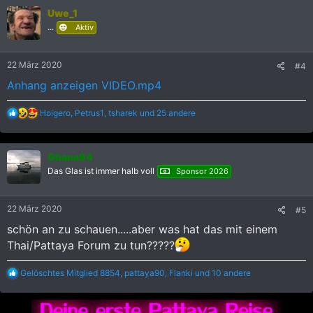
k
Uwe_1
t
i
...
Aktiv
o
n
e
22 März 2020
#4
n
:
Anhang anzeigen VIDEO.mp4
R
Holgero
,
Petrus1
,
tsharek
und 25 andere
e
a
k
Ghana94
t
i
Das Glas ist immer halb voll
Sponsor 2026
o
n
e
22 März 2020
#5
n
:
schön an zu schauen.....aber was hat das mit einem
Thai/Pattaya Forum zu tun?????
R
Gelöschtes Mitglied 8854
,
pattaya90
,
Flanki
und 10 andere
e
a
k