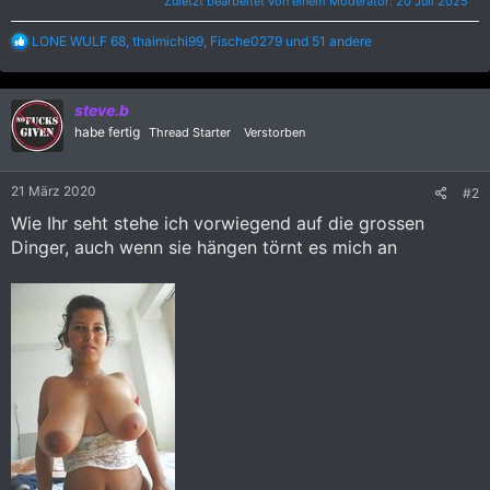
Zuletzt bearbeitet von einem Moderator:
20 Juli 2025
R
LONE WULF 68
,
thaimichi99
,
Fische0279
und 51 andere
e
a
k
steve.b
t
i
habe fertig
Thread Starter
Verstorben
o
n
e
21 März 2020
#2
n
:
Wie Ihr seht stehe ich vorwiegend auf die grossen
Dinger, auch wenn sie hängen törnt es mich an