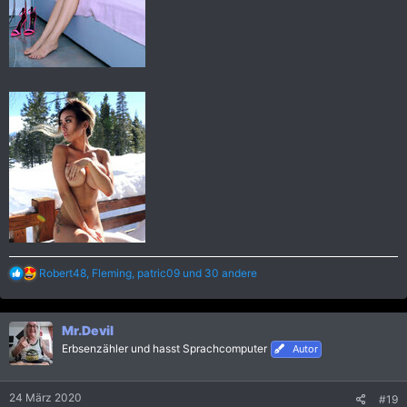
R
Robert48
,
Fleming
,
patric09
und 30 andere
e
a
k
Mr.Devil
t
i
Erbsenzähler und hasst Sprachcomputer
Autor
o
n
e
24 März 2020
#19
n