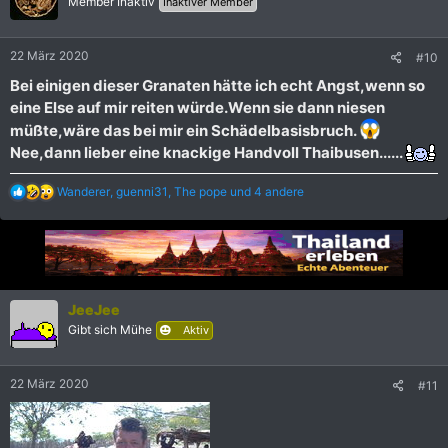
Member Inaktiv
Inaktiver Member
o
n
e
22 März 2020
#10
n
:
Bei einigen dieser Granaten hätte ich echt Angst,wenn so
eine Else auf mir reiten würde.Wenn sie dann niesen
müßte,wäre das bei mir ein Schädelbasisbruch.
Nee,dann lieber eine knackige Handvoll Thaibusen......
R
Wanderer
,
guenni31
,
The pope
und 4 andere
e
a
k
t
i
o
n
JeeJee
e
Gibt sich Mühe
Aktiv
n
:
22 März 2020
#11