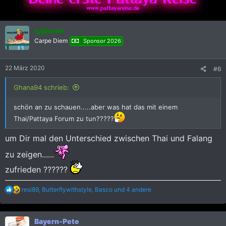
t
i
o
n
typhoon
e
Carpe Diem
Sponsor 2026
n
:
22 März 2020
#6
Ghana94 schrieb:
schön an zu schauen.....aber was hat das mit einem
Thai/Pattaya Forum zu tun?????
um Dir mal den Unterschied zwischen Thai und Falang
zu zeigen......
zufrieden ??????
R
resi89
,
Butterflywithstyle
,
Basco
und 4 andere
e
a
k
Bayern-Pete
t