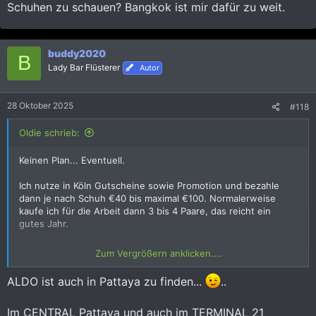
Schuhen zu schauen? Bangkok ist mir dafür zu weit.
buddy2020
B
Lady Bar Flüsterer
Autor
28 Oktober 2025
#118
Oldie schrieb:
Keinen Plan... Eventuell.
Ich nutze in Köln Gutscheine sowie Promotion und bezahle
dann je nach Schuh €40 bis maximal €100. Normalerweise
kaufe ich für die Arbeit dann 3 bis 4 Paare, das reicht ein
gutes Jahr.
Habe bisher die Schuhe wenn, nur bis Größe 45 gesehen.
Zum Vergrößern anklicken....
Allerdings habe ich auch nicht nach Fachgeschäfte gesucht.
Alerdings war ich nur 60 Tage da. Mehr Urlaub bekommt unser
ALDO ist auch in Pattaya zu finden...
..
einer leider nicht ab Stück.
Im CENTRAL Pattaya und auch im TERMINAL 21
Pattaya ginge ja noch, aber 200km fahren nur im nach