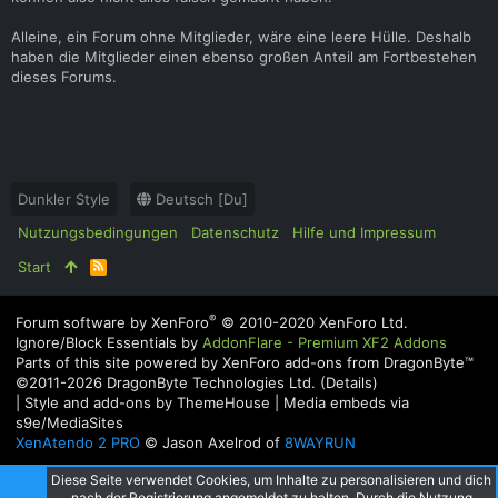
Alleine, ein Forum ohne Mitglieder, wäre eine leere Hülle. Deshalb
haben die Mitglieder einen ebenso großen Anteil am Fortbestehen
dieses Forums.
Dunkler Style
Deutsch [Du]
Nutzungsbedingungen
Datenschutz
Hilfe und Impressum
Start
R
S
S
®
Forum software by XenForo
© 2010-2020 XenForo Ltd.
Ignore/Block Essentials by
AddonFlare - Premium XF2 Addons
Parts of this site powered by
XenForo add-ons from DragonByte™
©2011-2026
DragonByte Technologies Ltd.
(
Details
)
|
Style and add-ons by ThemeHouse
|
Media embeds via
s9e/MediaSites
XenAtendo 2 PRO
© Jason Axelrod of
8WAYRUN
Diese Seite verwendet Cookies, um Inhalte zu personalisieren und dich
nach der Registrierung angemeldet zu halten. Durch die Nutzung