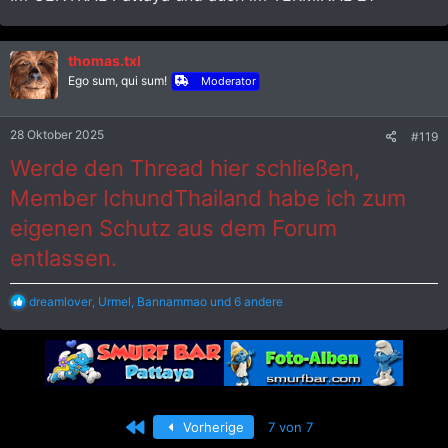
Schuhen zu schauen? Bangkok ist mir dafür zu weit.
thomas.txl
Ego sum, qui sum!
Moderator
28 Oktober 2025
#119
Werde den Thread hier schließen,
Member IchundThailand habe ich zum
eigenen Schutz aus dem Forum
entlassen.
R
dreamlover
,
Urmel
,
Bannammao
und 6 andere
e
a
k
t
i
o
n
Erste
Vorherige
7 von 7
e
n