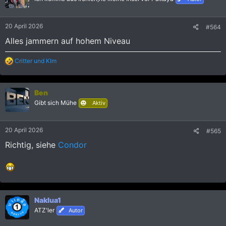
20 April 2026
#564
Alles jammern auf hohem Niveau
R
Critter
und
KIm
e
a
k
Ben
t
i
Gibt sich Mühe
Aktiv
o
n
e
20 April 2026
#565
n
:
Richtig, siehe
Condor
Naklua1
ATZ'ler
Autor