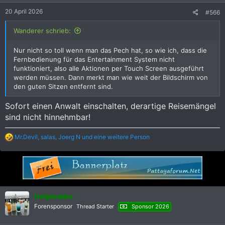
20 April 2026
#566
Wanderer schrieb:
Nur nicht so toll wenn man das Pech hat, so wie ich, dass die
Fernbedienung für das Entertainment System nicht
funktioniert, also alle Aktionen per Touch Screen ausgeführt
werden müssen. Dann merkt man wie weit der Bildschirm von
den guten Sitzen entfernt sind.
Sofort einen Anwalt einschalten, derartige Reisemängel
sind nicht hinnehmbar!
R
Mr.Devil
,
salas
,
Joerg N
und eine weitere Person
e
a
k
t
i
o
n
Helploader
e
Forensponsor
Thread Starter
Sponsor 2026
n
: