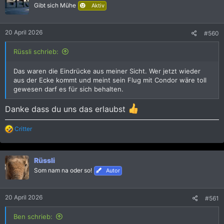
i
Gibt sich Mühe
Aktiv
o
n
e
20 April 2026
#560
n
:
Rüssli schrieb:
Das waren die Eindrücke aus meiner Sicht. Wer jetzt wieder
aus der Ecke kommt und meint sein Flug mit Condor wäre toll
gewesen darf es für sich behalten.
Danke dass du uns das erlaubst
R
Critter
e
a
k
Rüssli
t
i
Som nam na oder so!
Autor
o
n
e
20 April 2026
#561
n
:
Ben schrieb: