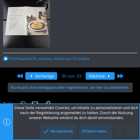
R
PhatKaphrao76
,
wumme
,
franki
und 16 andere
e
a
k
Erste
Letzte
Vorherige
30 von 33
Nächste
t
i
Du musst dich einloggen oder registrieren, um hier zu antworten.
o
n
e
WhatsApp
E-Mail
Link
n
Teilen:
Diese Seite verwendet Cookies, um Inhalte zu personalisieren und dich
:
nach der Registrierung angemeldet zu halten. Durch die Nutzung
unserer Webseite erklärst du dich damit einverstanden.
Akzeptieren
Erfahre mehr…
Oben
Unte