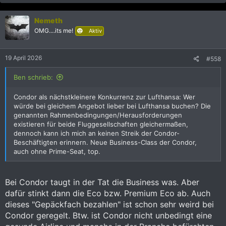
a
k
Nemeth
t
i
OMG....its me!
Aktiv
o
n
e
19 April 2026
#558
n
:
Ben schrieb:
Condor als nächstkleinere Konkurrenz zur Lufthansa: Wer
würde bei gleichem Angebot lieber bei Lufthansa buchen? Die
genannten Rahmenbedingungen/Herausforderungen
existieren für beide Fluggesellschaften gleichermaßen,
dennoch kann ich mich an keinen Streik der Condor-
Beschäftigten erinnern. Neue Business-Class der Condor,
auch ohne Prime-Seat, top.
Bei Condor taugt in der Tat die Business was. Aber
dafür stinkt dann die Eco bzw. Premium Eco ab. Auch
dieses "Gepäckfach bezahlen" ist schon sehr weird bei
Condor geregelt. Btw. ist Condor nicht unbedingt eine