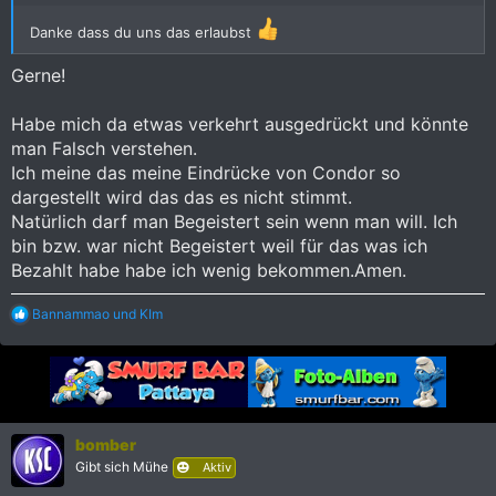
Danke dass du uns das erlaubst
Gerne!
Habe mich da etwas verkehrt ausgedrückt und könnte
man Falsch verstehen.
Ich meine das meine Eindrücke von Condor so
dargestellt wird das das es nicht stimmt.
Natürlich darf man Begeistert sein wenn man will. Ich
bin bzw. war nicht Begeistert weil für das was ich
Bezahlt habe habe ich wenig bekommen.Amen.
R
Bannammao
und
KIm
e
a
k
t
i
o
n
bomber
e
Gibt sich Mühe
Aktiv
n
: