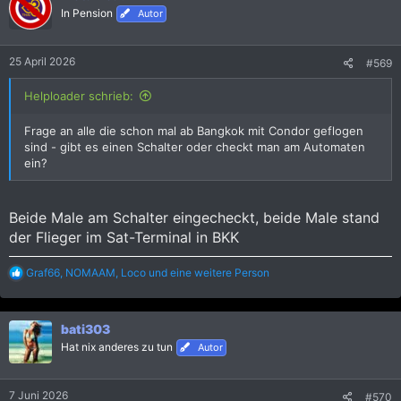
i
In Pension
Autor
o
n
e
25 April 2026
#569
n
:
Helploader schrieb:
Frage an alle die schon mal ab Bangkok mit Condor geflogen
sind - gibt es einen Schalter oder checkt man am Automaten
ein?
Beide Male am Schalter eingecheckt, beide Male stand
der Flieger im Sat-Terminal in BKK
R
Graf66
,
NOMAAM
,
Loco
und eine weitere Person
e
a
k
bati303
t
i
Hat nix anderes zu tun
Autor
o
n
e
7 Juni 2026
#570
n