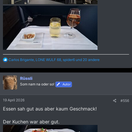
R
Carlos Brigante
,
LONE WULF 68
,
spider6
und 20 andere
e
a
k
Rüssli
t
i
Som nam na oder so!
Autor
o
n
e
19 April 2026
#556
n
:
Essen sah gut aus aber kaum Geschmack!
Der Kuchen war aber gut.