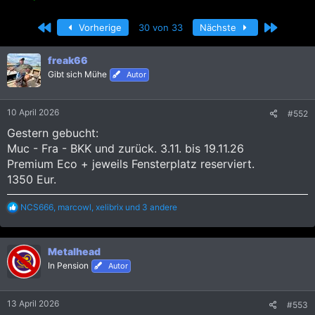
r
r
s
s
Erste
Letzte
Vorherige
30 von 33
Nächste
t
t
e
e
l
l
freak66
l
l
Gibt sich Mühe
Autor
e
t
r
a
m
10 April 2026
#552
Gestern gebucht:
Muc - Fra - BKK und zurück. 3.11. bis 19.11.26
Premium Eco + jeweils Fensterplatz reserviert.
1350 Eur.
R
NCS666
,
marcowl
,
xelibrix
und 3 andere
e
a
k
Metalhead
t
i
In Pension
Autor
o
n
e
13 April 2026
#553
n