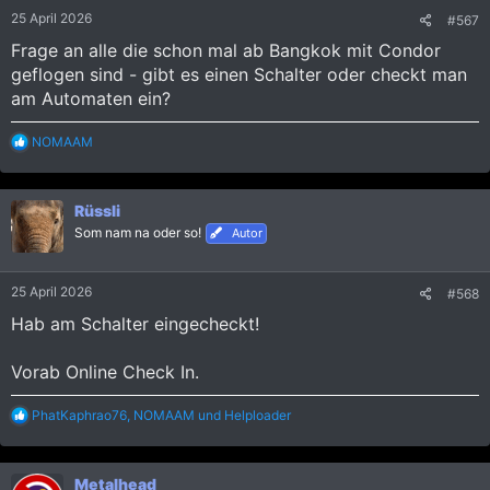
25 April 2026
#567
Frage an alle die schon mal ab Bangkok mit Condor
geflogen sind - gibt es einen Schalter oder checkt man
am Automaten ein?
R
NOMAAM
e
a
k
Rüssli
t
i
Som nam na oder so!
Autor
o
n
e
25 April 2026
#568
n
:
Hab am Schalter eingecheckt!
Vorab Online Check In.
R
PhatKaphrao76
,
NOMAAM
und
Helploader
e
a
k
Metalhead
t