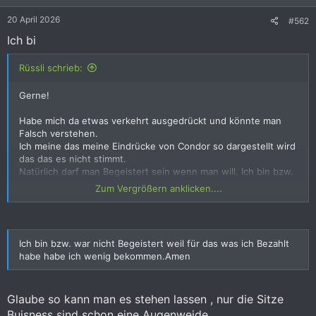
20 April 2026
#562
Ich bi
Rüssli schrieb:
Gerne!
Habe mich da etwas verkehrt ausgedrückt und könnte man
Falsch verstehen.
Ich meine das meine Eindrücke von Condor so dargestellt wird
das das es nicht stimmt.
Natürlich darf man Begeistert sein wenn man will. Ich bin bzw.
war nicht Begeistert weil für das was ich Bezahlt habe habe
Zum Vergrößern anklicken....
ich wenig bekommen.Amen.
Ich bin bzw. war nicht Begeistert weil für das was ich Bezahlt
habe habe ich wenig bekommen.Amen
Glaube so kann man es stehen lassen , nur die Sitze
Buisness sind schon eine Augenweide .