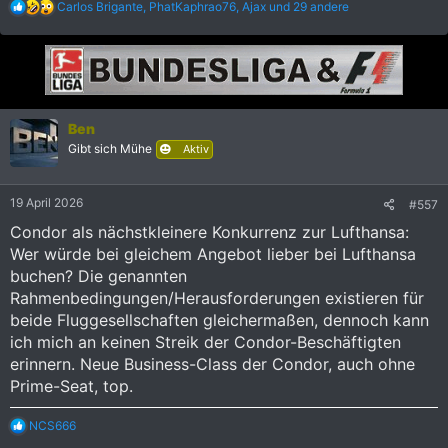
R
Carlos Brigante
,
PhatKaphrao76
,
Ajax
und 29 andere
e
a
k
t
i
o
n
Ben
e
Gibt sich Mühe
n
Aktiv
:
19 April 2026
#557
Condor als nächstkleinere Konkurrenz zur Lufthansa:
Wer würde bei gleichem Angebot lieber bei Lufthansa
buchen? Die genannten
Rahmenbedingungen/Herausforderungen existieren für
beide Fluggesellschaften gleichermaßen, dennoch kann
ich mich an keinen Streik der Condor-Beschäftigten
erinnern. Neue Business-Class der Condor, auch ohne
Prime-Seat, top.
R
NCS666
e