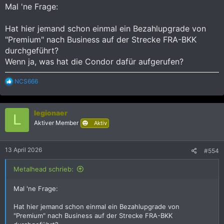
:
Mal 'ne Frage:
Hat hier jemand schon einmal ein Bezahlupgrade von
"Premium" nach Business auf der Strecke FRA-BKK
durchgeführt?
Wenn ja, was hat die Condor dafür aufgerufen?
R
NCS666
e
a
k
legionaer
t
L
i
Aktiver Member
Aktiv
o
n
e
13 April 2026
#554
n
:
Metalhead schrieb:
Mal 'ne Frage:
Hat hier jemand schon einmal ein Bezahlupgrade von
"Premium" nach Business auf der Strecke FRA-BKK