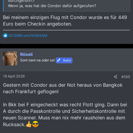
durchgeführt?
Wenn ja, was hat die Condor dafür aufgerufen?
Bei meinem einzigen Flug mit Condor wurde es für 449
Euro beim Checkin angeboten.
R
NCS666
und
NOMAAM
e
a
k
Rüssli
t
i
Som nam na oder so!
Autor
o
n
e
19 April 2026
#555
n
:
Gestern mit Condor aus der Not heraus von Bangkok
nach Frankfurt geflogen!
In Bkk bei F eingecheckt was recht Flott ging. Dann bei
A durch die Passkontrolle und Sicherheitskontrolle mit
neuen Scanner. Muss man nix mehr rausholen aus dem
Rucksack.