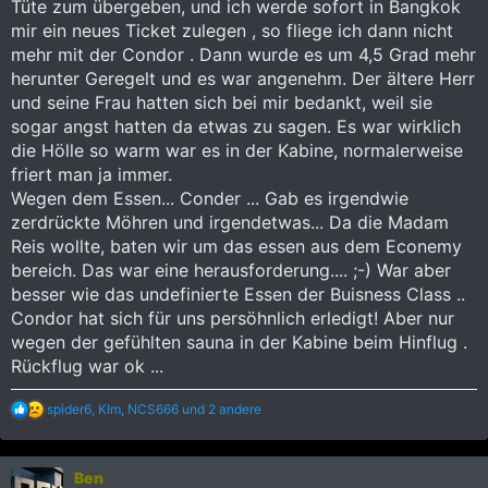
Tüte zum übergeben, und ich werde sofort in Bangkok
mir ein neues Ticket zulegen , so fliege ich dann nicht
mehr mit der Condor . Dann wurde es um 4,5 Grad mehr
herunter Geregelt und es war angenehm. Der ältere Herr
und seine Frau hatten sich bei mir bedankt, weil sie
sogar angst hatten da etwas zu sagen. Es war wirklich
die Hölle so warm war es in der Kabine, normalerweise
friert man ja immer.
Wegen dem Essen... Conder ... Gab es irgendwie
zerdrückte Möhren und irgendetwas... Da die Madam
Reis wollte, baten wir um das essen aus dem Econemy
bereich. Das war eine herausforderung.... ;-) War aber
besser wie das undefinierte Essen der Buisness Class ..
Condor hat sich für uns persöhnlich erledigt! Aber nur
wegen der gefühlten sauna in der Kabine beim Hinflug .
Rückflug war ok ...
R
spider6
,
KIm
,
NCS666
und 2 andere
e
a
k
Ben
t