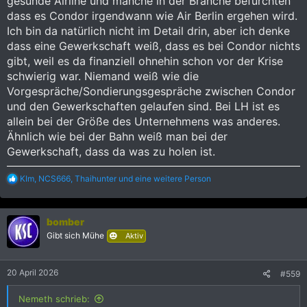
gesunde Airline und manche in der Branche befürchten
dass es Condor irgendwann wie Air Berlin ergehen wird.
Ich bin da natürlich nicht im Detail drin, aber ich denke
dass eine Gewerkschaft weiß, dass es bei Condor nichts
gibt, weil es da finanziell ohnehin schon vor der Krise
schwierig war. Niemand weiß wie die
Vorgespräche/Sondierungsgespräche zwischen Condor
und den Gewerkschaften gelaufen sind. Bei LH ist es
allein bei der Größe des Unternehmens was anderes.
Ähnlich wie bei der Bahn weiß man bei der
Gewerkschaft, dass da was zu holen ist.
R
KIm
,
NCS666
,
Thaihunter
und eine weitere Person
e
a
k
bomber
t
i
Gibt sich Mühe
Aktiv
o
n
e
20 April 2026
#559
n
:
Nemeth schrieb: