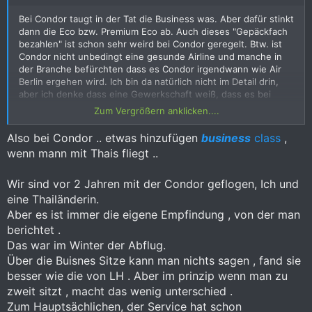
Bei Condor taugt in der Tat die Business was. Aber dafür stinkt
dann die Eco bzw. Premium Eco ab. Auch dieses "Gepäckfach
bezahlen" ist schon sehr weird bei Condor geregelt. Btw. ist
Condor nicht unbedingt eine gesunde Airline und manche in
der Branche befürchten dass es Condor irgendwann wie Air
Berlin ergehen wird. Ich bin da natürlich nicht im Detail drin,
aber ich denke dass eine Gewerkschaft weiß, dass es bei
Condor nichts gibt, weil es da finanziell ohnehin schon vor der
Zum Vergrößern anklicken....
Krise schwierig war. Niemand weiß wie die
Vorgespräche/Sondierungsgespräche zwischen Condor und
Also bei Condor .. etwas hinzufügen
business
class
,
den Gewerkschaften gelaufen sind. Bei LH ist es allein bei der
wenn mann mit Thais fliegt ..
Größe des Unternehmens was anderes. Ähnlich wie bei der
Bahn weiß man bei der Gewerkschaft, dass da was zu holen
ist.
Wir sind vor 2 Jahren mit der Condor geflogen, Ich und
eine Thailänderin.
Aber es ist immer die eigene Empfindung , von der man
berichtet .
Das war im Winter der Abflug.
Über die Buisnes Sitze kann man nichts sagen , fand sie
besser wie die von LH . Aber im prinzip wenn man zu
zweit sitzt , macht das wenig unterschied .
Zum Hauptsächlichen, der Service hat schon