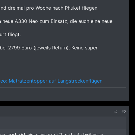
nd dreimal pro Woche nach Phuket fliegen.
n neue A330 Neo zum Einsatz, die auch eine neue
rt fliegt.
ei 2799 Euro (jeweils Return). Keine super
neo: Matratzentopper auf Langstreckenflügen
#2
ten, mache ich hier einen extra Thread auf, damit es im