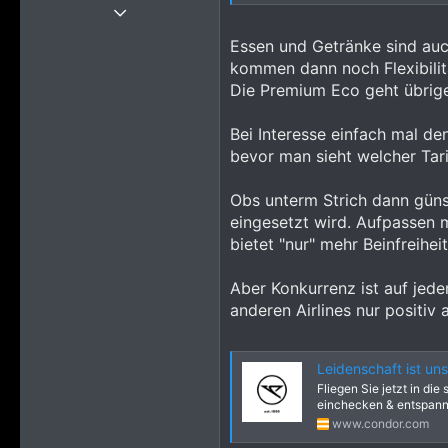
Thread Starter
21 Juni 2019
Essen und Getränke sind auch
6.516
kommen dann noch Flexibili
51.895
Die Premium Eco geht übrigen
4.315
Bei Interesse einfach mal d
bevor man sieht welcher Tarif
Obs unterm Strich dann günsti
eingesetzt wird. Aufpassen m
bietet "nur" mehr Beinfreihei
Aber Konkurrenz ist auf jede
anderen Airlines nur positiv 
Leidenschaft ist u
Fliegen Sie jetzt in di
einchecken & entspann
www.condor.com