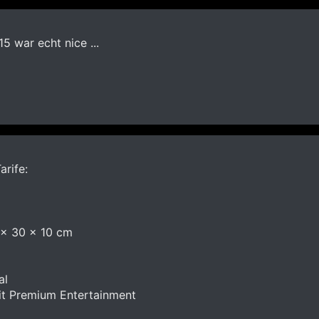
5 war echt nice ...
arife:
 x 30 x 10 cm
al
it Premium Entertainment