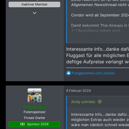
n
Inaktiver Member
Allgemeinen Newsthread nicht 
:
24 August 2010
Condor wird ab September 2024 
337
Damit bekommt Thai Airways in 
472
2-1 Bestuhlung haben wird.
903
Also eine schöne Alternative zu
leider nicht Thailand...
Ich habe mal Stichproben genom
Interessante Info...danke dafü
durchaus mit Lufthansa und Tha
Fluggast für alle möglichen
deftige Aufpreise verlangt w
Quelle:
Condor fliegt nimmt Flü
Und hier mehr Infos zur Busine
R
Pungparamee
und
Lassiter
e
a
k
6 Februar 2024
t
i
o
Andy schrieb:
n
Helploader
e
Forensponsor
Interessante Info...danke dafür.
n
Thread Starter
:
möglichen Extras auch wieder z
Sponsor 2026
wäre man nämlich schnell wieder