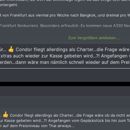
untergeht.
von Frankfurt aus viermal pro Woche nach Bangkok, und dreimal pro W
Frankfurt Konkurrenz. Besonders erfreulich: Es kommen neue A330 Neo 
 den abgerockten 777, mit denen Thai Airways ab Frankfurt fliegt.
Zum Vergrößern anklicken....
men, Economy (Light) geht bei 699 Euro los, Business bei 2799 Euro (j
r...
Condor fliegt allerdings als Charter...die Frage wäre
i mithalten können.
 Extras auch wieder zur Kasse gebeten wird...?! Angefange
erden...dann wäre man nämlich schnell wieder auf dem Preis
ge nach Thailand auf
ss:
Neuer Service in der Condor Business Class im A330neo: Matratzen
..
Condor fliegt allerdings als Charter...die Frage wäre ob da nicht wi
ur Kasse gebeten wird...?! Angefangen vom Gepäckstück bis hin zum T
 auf dem Preisniveau von Thai airways...