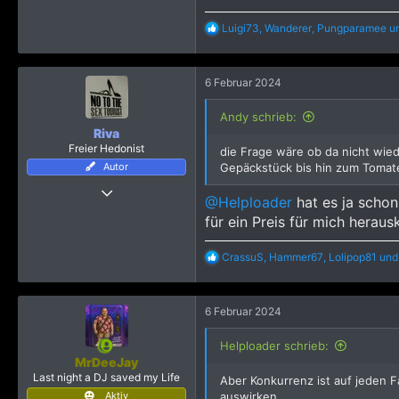
R
Luigi73
,
Wanderer
,
Pungparamee
un
e
a
k
6 Februar 2024
t
i
o
Andy schrieb:
n
Riva
e
Freier Hedonist
die Frage wäre ob da nicht wied
n
Autor
Gepäckstück bis hin zum Tomate
:
7 Januar 2013
@Helploader
hat es ja schon
4.887
für ein Preis für mich herau
106.206
4.565
R
CrassuS
,
Hammer67
,
Lolipop81
und
e
a
k
6 Februar 2024
t
i
o
Helploader schrieb:
n
MrDeeJay
e
Last night a DJ saved my Life
Aber Konkurrenz ist auf jeden Fa
n
Aktiv
auswirken.
: