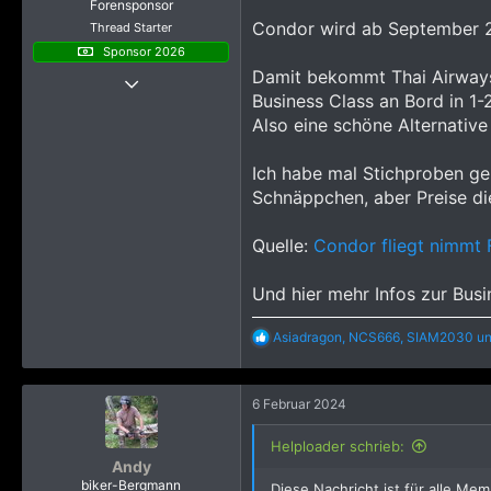
Forensponsor
Condor wird ab September 2
Thread Starter
Sponsor 2026
Thread Starter
Damit bekommt Thai Airways 
21 Juni 2019
Business Class an Bord in 1-
6.516
Also eine schöne Alternative
51.895
Ich habe mal Stichproben ge
4.315
Schnäppchen, aber Preise di
Quelle:
Condor fliegt nimmt 
Und hier mehr Infos zur Bus
R
Asiadragon
,
NCS666
,
SIAM2030
un
e
a
k
6 Februar 2024
t
i
o
Helploader schrieb:
n
Andy
e
biker-Bergmann
Diese Nachricht ist für alle Mem