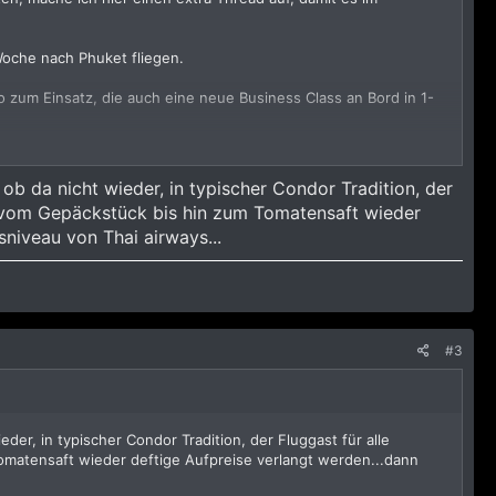
oche nach Phuket fliegen.
zum Einsatz, die auch eine neue Business Class an Bord in 1-
eweils Return). Keine super Schnäppchen, aber Preise die
 ob da nicht wieder, in typischer Condor Tradition, der
n vom Gepäckstück bis hin zum Tomatensaft wieder
niveau von Thai airways...
topper auf Langstreckenflügen
#3
eder, in typischer Condor Tradition, der Fluggast für alle
omatensaft wieder deftige Aufpreise verlangt werden...dann