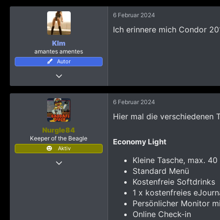
a
k
6 Februar 2024
t
i
Ich erinnere mich Condor 201
o
n
KIm
e
amantes amentes
n
Autor
:
9 Oktober 2015
6.249
24.215
6 Februar 2024
4.365
Hier mal die verschiedenen T
Nurgle84
Keeper of the Beagle
Economy Light​
Aktiv
Kleine Tasche, max. 40
9 Januar 2015
Standard Menü
261
Kostenfreie Softdrinks
846
1 x kostenfreies eJourn
1.223
Persönlicher Monitor m
Nidderau
Online Check-in