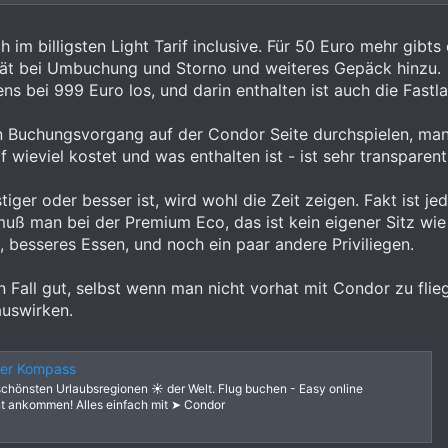
 im billigsten Light Tarif inclusive. Für 50 Euro mehr gib
tät bei Umbuchung und Storno und weiteres Gepäck hinzu.
s bei 999 Euro los, und darin enthalten ist auch die Fastlan
en Buchungsvorgang auf der Condor Seite durchspielen, ma
 wieviel kostet und was enthalten ist - ist sehr transparent
ger oder besser ist, wird wohl die Zeit zeigen. Fakt ist jed
uß man bei der Premium Eco, das ist kein eigener Sitz wie
t, besseres Essen, und noch ein paar andere Priviliegen.
n Fall gut, selbst wenn man nicht vorhat mit Condor zu flie
auswirken.
nser Kompass
e schönsten Urlaubsregionen ☀️ der Welt. Flug buchen - Easy online
t ankommen! Alles einfach mit ➤ Condor