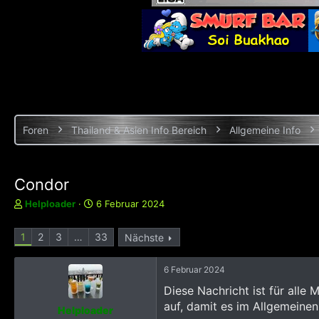
Foren
Thailand & Asien Info Bereich
Allgemeine Info
Condor
E
E
Helploader
6 Februar 2024
r
r
s
s
1
2
3
…
33
Nächste
t
t
e
e
l
l
6 Februar 2024
l
l
Diese Nachricht ist für alle 
e
t
auf, damit es im Allgemeine
r
a
Helploader
m