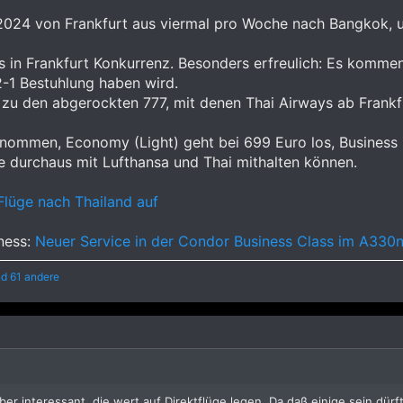
024 von Frankfurt aus viermal pro Woche nach Bangkok, u
in Frankfurt Konkurrenz. Besonders erfreulich: Es komme
2-1 Bestuhlung haben wird.
 zu den abgerockten 777, mit denen Thai Airways ab Frankfu
nommen, Economy (Light) geht bei 699 Euro los, Business b
e durchaus mit Lufthansa und Thai mithalten können.
Flüge nach Thailand auf
iness:
Neuer Service in der Condor Business Class im A330
d 61 andere
ber interessant, die wert auf Direktflüge legen. Da daß einige sein dürf