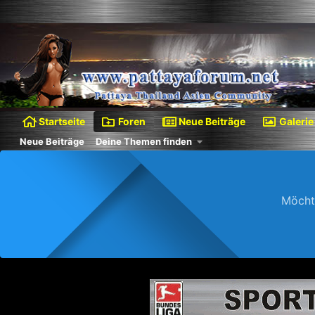
Startseite
Foren
Neue Beiträge
Galerie
Neue Beiträge
Deine Themen finden
Möcht