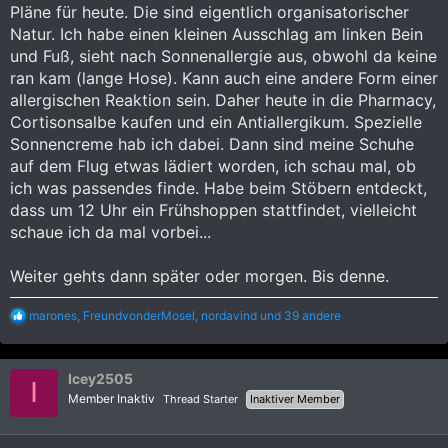
Pläne für heute. Die sind eigentlich organisatorischer
Natur. Ich habe einen kleinen Ausschlag am linken Bein
und Fuß, sieht nach Sonnenallergie aus, obwohl da keine
ran kam (lange Hose). Kann auch eine andere Form einer
allergischen Reaktion sein. Daher heute in die Pharmacy,
Cortisonsalbe kaufen und ein Antiallergikum. Spezielle
Sonnencreme hab ich dabei. Dann sind meine Schuhe
auf dem Flug etwas lädiert worden, ich schau mal, ob
ich was passendes finde. Habe beim Stöbern entdeckt,
dass um 12 Uhr ein Frühshoppen stattfindet, vielleicht
schaue ich da mal vorbei...
Weiter gehts dann später oder morgen. Bis denne.
R
marones
,
FreundvonderMosel
,
nordavind
und 39 andere
e
a
k
Icey2505
t
I
i
Member Inaktiv
Thread Starter
Inaktiver Member
o
n
e