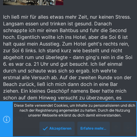
Ich ließ mir für alles etwas mehr Zeit, nur keinen Stress.
Langsam essen und trinken ist gesund. Danach
schnappte ich mir einen Bahtbus und fuhr die Second
hoch. Eigentlich wollte ich ins Hotel, aber die Soi 6 ist
halt quasi mein Ausstieg. Zum Hotel geht's rechts rein,
zur Soi 6 links. Ich stand kurz wie bestellt und nicht
abgeholt rum und überlegte - dann ging's rein in die Soi
6. es war ca. 21 Uhr und gut besucht. Ich lief einmal
durch und schaute was sich so ergab. Ich wehrte
erstmal alle Versuch ab. Auf der zweiten Runde von der
Beach zurück, ließ ich mich dann doch in eine Bar
ziehen. Ein kleines Geschöpf namens Beer hatte mich
schon auf dem Hinweg versucht zu überzeugen, es
gelang ihr auf dem Rückweg. So landete ich in der Baba
Diese Seite verwendet Cookies, um Inhalte zu personalisieren und dich
Bar. Hier gab es erstaunlich viele Damen und viele
nach der Registrierung angemeldet zu halten. Durch die Nutzung
unserer Webseite erklärst du dich damit einverstanden.
Hübsche waren auch dabei.
Akzeptieren
Erfahre mehr…