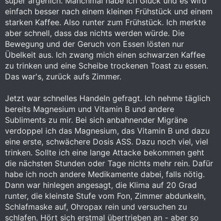
super ärgerlich. Manchmal habe ich Glück und es wird
einfach besser nach einem kleinen Frühstück und einem
starken Kaffee. Also runter zum Frühstück. Ich merkte
aber schnell, dass das nichts werden würde. Die
Bewegung und der Geruch von Essen lösten nur
Übelkeit aus. Ich zwang mich einen schwarzen Kaffee
zu trinken und eine Scheibe trockenen Toast zu essen.
Das war's, zurück aufs Zimmer.
Jetzt war schnelles Handeln gefragt. Ich nehme täglich
bereits Magnesium und Vitamin B und andere
Subliments zu mir. Bei sich anbahnender Migräne
verdoppel ich das Magnesium, das Vitamin B und dazu
eine erste, schwächere Dosis ASS. Dazu noch viel, viel
trinken. Sollte ich eine lange Attacke bekommen geht
die nächsten Stunden oder Tage nichts mehr rein. Dafür
habe ich noch andere Medikamente dabei, falls nötig.
Dann war hinlegen angesagt, die Klima auf 20 Grad
runter, die kleinste Stufe vom Fon, Zimmer abdunkeln,
Schlafmaske auf, Ohropax rein und versuchen zu
schlafen. Hört sich erstmal übertrieben an - aber so