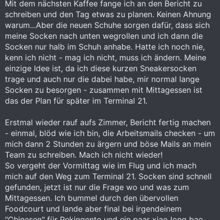
Mit dem nächsten Kaffee fange ich an den Bericht zu
schreiben und den Tag etwas zu planen. Keinen Ahnung
warum...Aber die neuen Schuhe sorgen dafür, dass sich
meine Socken nach unten wegrollen und ich dann die
Socken nur halb im Schuh anhabe. Hatte ich noch nie,
kenn ich nicht - mag ich nicht, muss ich ändern. Meine
einzige Idee ist, da ich diese kurzen Sneakersocken
trage und auch nur die dabei habe, mir normal lange
Socken zu besorgen - zusammen mit Mittagessen ist
das der Plan für später im Terminal 21.
Erstmal wieder rauf aufs Zimmer, Bericht fertig machen
- einmal, blöd wie ich bin, die Arbeitsmails checken - um
mich dann 2 Stunden zu ärgern und böse Mails an mein
Team zu schreiben. Mach ich nicht wieder!
So vergeht der Vormittag wie im Flug und ich mach
mich auf den Weg zum Terminal 21. Socken sind schnell
gefunden, jetzt ist nur die Frage wo und was zum
Mittagessen. Ich bummel durch den übervollen
Foodcourt und lande aber final bei irgendeinem
"Chinesen" für Pekingente und ein paar xiao long bao.