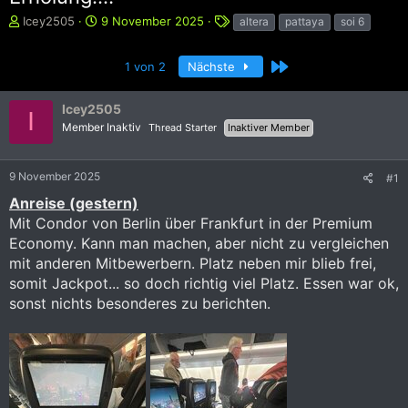
E
E
S
Icey2505
9 November 2025
altera
pattaya
soi 6
r
r
c
s
s
h
Letzte
1 von 2
Nächste
t
t
l
e
e
a
l
l
g
Icey2505
I
l
l
w
Member Inaktiv
Thread Starter
Inaktiver Member
e
t
o
r
a
r
m
t
9 November 2025
#1
e
Anreise (gestern)
Mit Condor von Berlin über Frankfurt in der Premium
Economy. Kann man machen, aber nicht zu vergleichen
mit anderen Mitbewerbern. Platz neben mir blieb frei,
somit Jackpot... so doch richtig viel Platz. Essen war ok,
sonst nichts besonderes zu berichten.