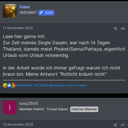
o
n
Cabo
e
HEDONIST
Autor
n
:
11 November 2025
#6
Lese hier gerne mit.
Zur Zeit meines Single Dasein, war nach 14 Tagen
Thailand, damals meist Phuket/Samui/Pattaya, eigentlich
Urlaub vom Urlaub notwendig.
In der Arbeit wurde ich immer gefragt warum ich nicht
braun bin. Meine Antwort "Rotlicht bräunt nicht"
R
NOMAAM
,
NCS666
,
Bloewquu
und 5 andere
e
a
k
Icey2505
t
I
i
Member Inaktiv
Thread Starter
Inaktiver Member
o
n
e
12 November 2025
#7
n