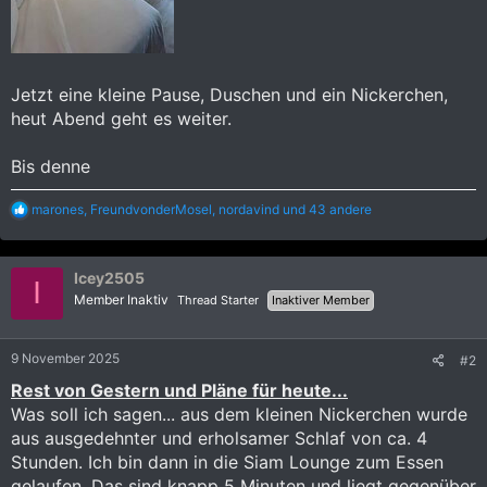
Jetzt eine kleine Pause, Duschen und ein Nickerchen,
heut Abend geht es weiter.
Bis denne
R
marones
,
FreundvonderMosel
,
nordavind
und 43 andere
e
a
k
Icey2505
t
I
i
Member Inaktiv
Thread Starter
Inaktiver Member
o
n
e
9 November 2025
#2
n
:
Rest von Gestern und Pläne für heute...
Was soll ich sagen... aus dem kleinen Nickerchen wurde
aus ausgedehnter und erholsamer Schlaf von ca. 4
Stunden. Ich bin dann in die Siam Lounge zum Essen
gelaufen. Das sind knapp 5 Minuten und liegt gegenüber