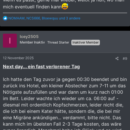
mich eventuell finden kann
R
NOMAAM
,
NCS666
,
Bloewquu
und 3 andere
e
a
k
Icey2505
t
I
i
Member Inaktiv
Thread Starter
Inaktiver Member
o
n
e
12 November 2025
#9
n
:
Next day... ein fast verlorener Tag
Ich hatte den Tag zuvor ja gegen 00:30 beendet und bin
zurück ins Hotel, ein kleiner Abstecher zum 7-11 um das
Nötigste aufzufüllen und war dann um kurz nach 01:00
im Bett. Leider wachte ich wieder um ca. 06:00 auf -
diesmal mit ordentlich Kopfschmerzen, leider nicht die,
die ich bei einem Kater hätte, sondern die, die bei mir
eine Migräne ankündigen... verdammt, bitte nicht. Das
kann mich im übelsten Fall 2-3 Tage kosten, das wäre