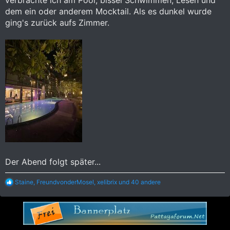
dem ein oder anderem Mocktail. Als es dunkel wurde
ging's zurück aufs Zimmer.
Der Abend folgt später...
R
Staine
,
FreundvonderMosel
,
xelibrix
und 40 andere
e
a
k
t
i