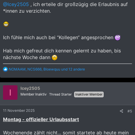
@Icey2505
, ich erteile dir großzügig die Erlaubnis auf
*innen zu verzichten.
Ich fühle mich auch bei “Kollegen“ angesprochen
Hab mich gefreut dich kennen gelernt zu haben, bis
nächste Woche dann
R
NOMAAM
,
NCS666
,
Bloewquu
und 12 andere
e
a
k
Icey2505
t
I
i
Member Inaktiv
Thread Starter
Inaktiver Member
o
n
e
11 November 2025
#5
n
:
Montag - offizieller Urlaubsstart
Wochenende zählt nicht... somit startete ab heute mein