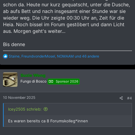
schon da. Heute nur kurz gequatscht, unter die Dusche,
ab aufs Bett und nach insgesamt einer Stunde war sie
wieder weg. Die Uhr zeigte 00:30 Uhr an, Zeit für die
Heia. Noch bissel im Forum gestöbert und dann Licht
aus. Morgen geht's weiter...
Bis denne
R
Staine
,
FreundvonderMosel
,
NOMAAM
und 46 andere
e
a
k
Suzie Wong
t
i
Fungo di Bosco
Sponsor 2026
o
n
e
10 November 2025
#4
n
:
Icey2505 schrieb:
Es waren bereits ca 8 Forumskolleg*innen