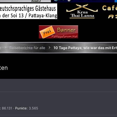
e
Reiseberichte für alle
ten
86.131
Punkte
3.565