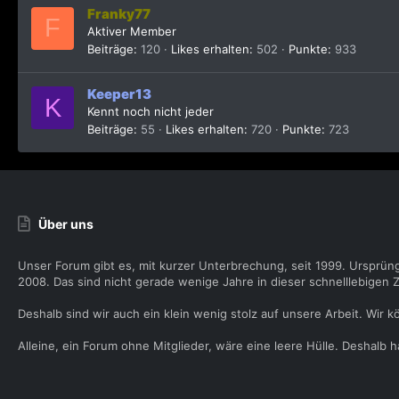
Franky77
F
Aktiver Member
Beiträge
120
Likes erhalten
502
Punkte
933
Keeper13
K
Kennt noch nicht jeder
Beiträge
55
Likes erhalten
720
Punkte
723
Über uns
Unser Forum gibt es, mit kurzer Unterbrechung, seit 1999. Ursprün
2008. Das sind nicht gerade wenige Jahre in dieser schnelllebigen Z
Deshalb sind wir auch ein klein wenig stolz auf unsere Arbeit. Wir k
Alleine, ein Forum ohne Mitglieder, wäre eine leere Hülle. Deshalb