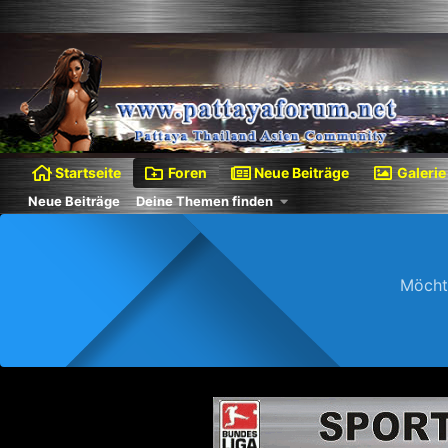
Startseite
Foren
Neue Beiträge
Galerie
Neue Beiträge
Deine Themen finden
Möcht