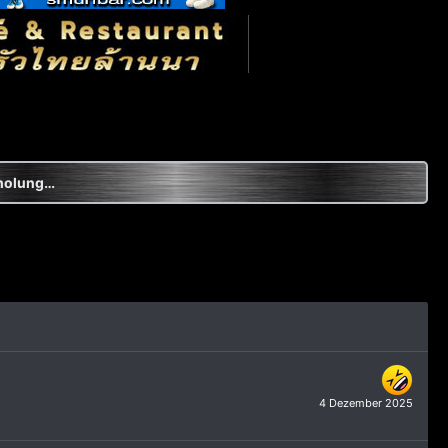
10 Tage Pattaya, wie war das mit Erholung...?
4 Dezember 2025