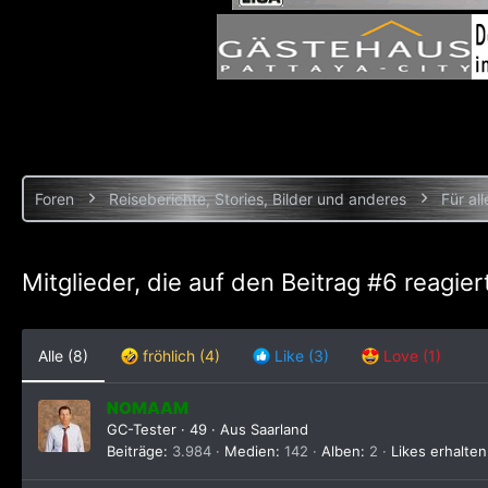
Foren
Reiseberichte, Stories, Bilder und anderes
Für all
Mitglieder, die auf den Beitrag #6 reagier
Alle
(8)
fröhlich
(4)
Like
(3)
Love
(1)
NOMAAM
GC-Tester
·
49
·
Aus
Saarland
Beiträge
3.984
Medien
142
Alben
2
Likes erhalten