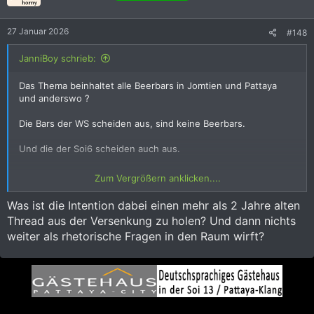
o
n
e
27 Januar 2026
#148
n
:
JanniBoy schrieb:
Das Thema beinhaltet alle Beerbars in Jomtien und Pattaya
und anderswo ?
Die Bars der WS scheiden aus, sind keine Beerbars.
Und die der Soi6 scheiden auch aus.
Also wo gibt's die hübschesten Mädels ?
Zum Vergrößern anklicken....
Ist eine 9 von 10 hübsch und damit Premiumware ? Oder nur
Was ist die Intention dabei einen mehr als 2 Jahre alten
eine 10/10 ?
Thread aus der Versenkung zu holen? Und dann nichts
weiter als rhetorische Fragen in den Raum wirft?
Wir diskutieren hier nicht die Performance dann später im
Schlafgemach, sondern nur das Aussehen.
Also da draußen laufen 99000 Frauen rum und hübsche
Frauen gibt's überall, Augen auf bei der Damenwahl