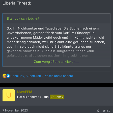
Liberia Thread:
Bitshock schrieb:
So, Ihr Nichtsnutze und Tagediebe. Die Suche nach einem
unverdorbenen, gerade frisch vom Dorf im Sündenpfuhl
angekommenen Mädel treibt euch um? Ihr könnt nachts nicht
mehr richtig schlafen, weil ihr glaubt eine gefunden zu haben,
aber ihr seid euch nicht sicher? Es könnte ja alles nur
gekonnte Show sein. Auch ein Jungfernhäutchen kann
gefaked sein, alles schon passiert. Ihr glaubt, einen
endgültigen Beweis wird es nie geben?
Zum Vergrößern anklicken....
FALSCH !
R
JanniBoy
,
SuperGrobi2
,
Yosen
und 3 andere
Also, da hab ich so ein Bündel Vorfreude an der Hand und wir
e
betreten meine Wohnung. Wie üblich ein Klaps auf den Po,
a
Fingerzeig zum Duschklo, Mädel mach dich erstmal frisch. Ich
k
UweFFM
setze mich auf die Couch und warte daß die Dusche wieder
t
U
i
frei wird. Es dauert lange. Viel zu lange.
Verdächtig lange!
Hat nix anderes zu tun
Aktiv
o
n
Dann stehe ich auf und gucke nach, vielleicht ist sie ja
e
besoffen umgekippt. Und was sehe ich??? Die Dame kniet
7 November 2023
#142
n