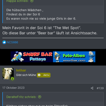
Happa schrieb:
Die hübschen Mädchen ,
Findest du in der Soi 6
Es waren noch nie so viele junge Girls in der 6.
Mein Favorit in der Soi 6 ist "The Wet Spot".
Ob diese Bar unter "Beer bar" läuft ist Ansichtssache.
R
NCS666
e
a
k
t
i
o
n
lothar
e
Gibt sich Mühe
Aktiv
n
:
17 Oktober 2023
#139
DeralteFritz schrieb:
fühlten sicher aber gut an beim Tittenfick.