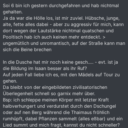
nackt in der Duschtasse, in einer Hand den laufenden
:
Soi 6 bin ich gestern durchgefahren und hab nichtmal
Brausekopf, und der Daumen der anderen Hand versucht
gehalten.
gerade eine frische Kackwurst durch den Abfluß zu
quetschen. Verlegener Blick zu mir rauf.
Ja da war die Hölle los, ist mir zuviel. Hübsche, junge,
alte, fette alles dabei - aber zu aggressiv für mich, kann
Ich war entzückt. Das arme, arme Ding. Ja woher soll sie es
dort wegen der Lautstärke nichtmal quatschen und
denn wissen, wenn ihr noch niemand erklärt hat, wozu jene
Pooltisch hab ich auch keinen mehr entdeckt. >
große Porzellanschüssel neben der Dusche gut ist. Komm,
ungemütlich und unromantisch, auf der Straße kann man
Küßchen auf den Mund und mach hier fertig, wasch dir die
Hände (Soap, you know?), hier hast du was um die Hände
sich die Beine brechen
einzucremen, und jetzt halt dich hier unten fest, wir gehen
nach nebenan und hören Pink Floyd.
In die Dusche hat mir noch keine gesch..... - evt. ist ja
die Bildung im Isaan besser als ihr Ruf?
DIE war wirklich frisch aus dem Buschdorf. Ich hab gewonnen,
ihr Loser. Eure Angebeteten sind bloß Schauspielerinnen.
Auf jeden Fall liebe ich es, mit den Mädels auf Tour zu
Ätsch.
gehen.
Da bleibt von der eingebildeten zivilisatorischen
Überlegenheit schnell so garnix mehr über.
Bsp: ich schleppe meinen Körper mit letzter Kraft
halbverhungert und verdurstet durch den Dschungel
oder auf nen Berg während die Thaimaus fröhlich
rumhüpft, dabei Pflanzen sammelt (alles eßbar) und ein
Lied summt und mich fragt, kannst du nicht schneller?