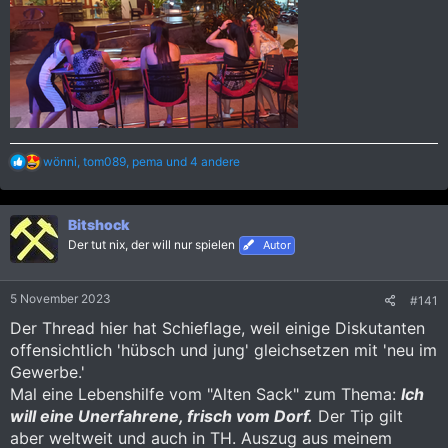
R
wönni
,
tom089
,
pema
und 4 andere
e
a
k
Bitshock
t
i
Der tut nix, der will nur spielen
Autor
o
n
e
5 November 2023
#141
n
:
Der Thread hier hat Schieflage, weil einige Diskutanten
offensichtlich 'hübsch und jung' gleichsetzen mit 'neu im
Gewerbe.'
Mal eine Lebenshilfe vom "Alten Sack" zum Thema:
Ich
will eine Unerfahrene, frisch vom Dorf.
Der Tip gilt
aber weltweit und auch in TH. Auszug aus meinem