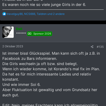
Es waren noch nie so viele junge Girls in der 6.
R
travelguy86
,
NCS666
,
Taldren
und 2 andere
e
a
k
Dali
t
i
*******
Sponsor 2026
o
n
e
2 Oktober 2023
#135
n
:
Ist immer bissl Glücksspiel. Man kann sich oft ja z.B. in
Facebook zu Bars informieren.
Die Girls wechseln ja oft bzw. sind belegt.
Wenn ich wieder komme, ist Korando's mal fix im Plan.
Da hat es für mich interessante Ladies und relativ
konstant.
Und wie immer Soi 6.
Aber Fluktuation ist gewaltig und vom Grundsatz her
auch gut.
Edit: Nein, meines Erachtens kann ich allgemeingültig