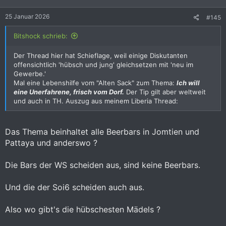
n
e
25 Januar 2026
#145
n
:
Bitshock schrieb:
Der Thread hier hat Schieflage, weil einige Diskutanten
offensichtlich 'hübsch und jung' gleichsetzen mit 'neu im
Gewerbe.'
Mal eine Lebenshilfe vom "Alten Sack" zum Thema:
Ich will
eine Unerfahrene, frisch vom Dorf.
Der Tip gilt aber weltweit
und auch in TH. Auszug aus meinem Liberia Thread:
Das Thema beinhaltet alle Beerbars in Jomtien und
Pattaya und anderswo ?
Die Bars der WS scheiden aus, sind keine Beerbars.
Und die der Soi6 scheiden auch aus.
Also wo gibt's die hübschesten Mädels ?