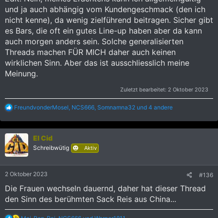
und ja auch abhängig vom Kundengeschmack (den ich
nicht kenne), da wenig zielführend beitragen. Sicher gibt
es Bars, die oft ein gutes Line-up haben aber da kann
auch morgen anders sein. Solche generalisierten
Threads machen FÜR MICH daher auch keinen
wirklichen Sinn. Aber das ist ausschliesslich meine
Meinung.
Zuletzt bearbeitet:
2 Oktober 2023
R
FreundvonderMosel
,
NCS666
,
Somnamna32
und 4 andere
e
a
k
El Cid
t
i
Schreibwütig
Aktiv
o
n
e
2 Oktober 2023
#136
n
:
Die Frauen wechseln dauernd, daher hat dieser Thread
den Sinn des berühmten Sack Reis aus China...
R