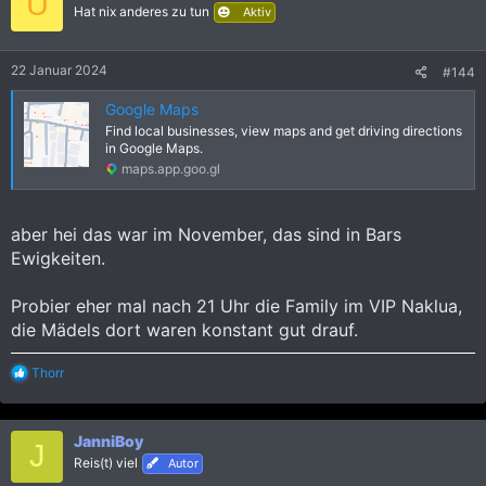
U
Hat nix anderes zu tun
Aktiv
22 Januar 2024
#144
Google Maps
Find local businesses, view maps and get driving directions
in Google Maps.
maps.app.goo.gl
aber hei das war im November, das sind in Bars
Ewigkeiten.
Probier eher mal nach 21 Uhr die Family im VIP Naklua,
die Mädels dort waren konstant gut drauf.
R
Thorr
e
a
k
JanniBoy
t
J
i
Reis(t) viel
Autor
o