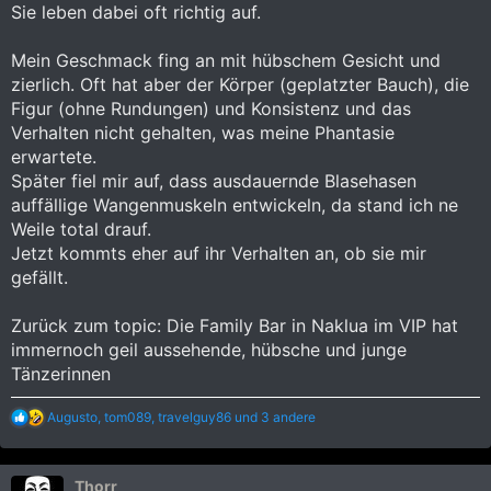
Sie leben dabei oft richtig auf.
Mein Geschmack fing an mit hübschem Gesicht und
zierlich. Oft hat aber der Körper (geplatzter Bauch), die
Figur (ohne Rundungen) und Konsistenz und das
Verhalten nicht gehalten, was meine Phantasie
erwartete.
Später fiel mir auf, dass ausdauernde Blasehasen
auffällige Wangenmuskeln entwickeln, da stand ich ne
Weile total drauf.
Jetzt kommts eher auf ihr Verhalten an, ob sie mir
gefällt.
Zurück zum topic: Die Family Bar in Naklua im VIP hat
immernoch geil aussehende, hübsche und junge
Tänzerinnen
R
Augusto
,
tom089
,
travelguy86
und 3 andere
e
a
k
Thorr
t