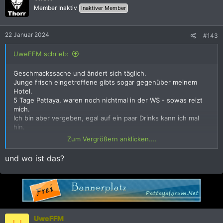
i
Member Inaktiv
Inaktiver Member
o
n
e
22 Januar 2024
#143
n
:
UweFFM schrieb:
Geschmackssache und ändert sich täglich.
Junge frisch eingetroffene gibts sogar gegenüber meinem
Hotel.
5 Tage Pattaya, waren noch nichtmal in der WS - sowas reizt
mich.
Ich bin aber vergeben, egal auf ein paar Drinks kann ich mal
hin.
Zum Vergrößern anklicken....
Anhang anzeigen 1911750
und wo ist das?
UweFFM