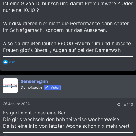
Ist eine 9 von 10 hübsch und damit Premiumware ? Oder
nur eine 10/10 ?
Wir diskutieren hier nicht die Performance dann später
im Schlafgemach, sondern nur das Aussehen.
Also da draußen laufen 99000 Frauen rum und hübsche
Frauen gibt's überall, Augen auf bei der Damenwahl
R
KIm
e
a
k
Sensem@nn
t
i
Dumpfbacke
Autor
o
n
e
26 Januar 2026
#146
n
:
Es gibt nicht diese eine Bar.
Die girls wechseln den hob teilweise wochenweise.
Da ist eine Info von letzter Woche schon nix mehr wert