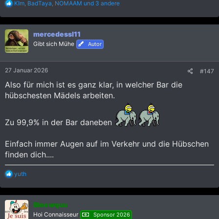
R
KIm
,
BadTaya
,
NOMAAM
und 3 andere
e
a
k
mercedessl11
t
i
Gibt sich Mühe
Autor
o
n
e
27 Januar 2026
#147
n
:
Also für mich ist es ganz klar, in welcher Bar die
hübschesten Mädels arbeiten.
Zu 99,9% in der Bar daneben
Einfach immer Augen auf im Verkehr und die Hübschen
finden dich....
R
yuth
e
a
k
Bloewquu
t
i
Hoi Connaisseur
Sponsor 2026