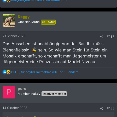
Mai_Pen_Rai
,
NCS666
und
Werner1811
e
a
k
Doggy
t
i
Gibt sich Mühe
Aktiv
o
n
e
2 Oktober 2023
#137
n
:
Das Aussehen ist unabhängig von der Bar. Ihr müsst
Bienenfleissig
sein. So wie man Stein für Stein ein
Mosaik erschafft, so erschafft man Jägermeister um
Jägermeister eine Prinzessin auf Model Niveau.
R
BuHu
,
funboy68
,
lakmakmak66
und 10 andere
e
a
k
puro
t
P
i
Member Inaktiv
Inaktiver Member
o
n
e
14 Oktober 2023
#138
n
: