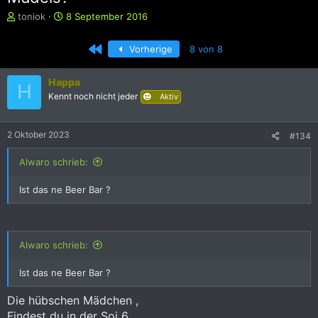
E
E
toniok
8 September 2016
r
r
s
s
Erste
Vorherige
8 von 8
t
t
e
e
l
l
Happa
H
l
l
Kennt noch nicht jeder
Aktiv
e
t
r
a
m
2 Oktober 2023
#134
Alwaro schrieb:
Ist das ne Beer Bar ?
Alwaro schrieb:
Ist das ne Beer Bar ?
Die hübschen Mädchen ,
Findest du in der Soi 6