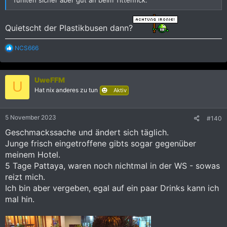
Quietscht der Plastikbusen dann?
R
NCS666
e
a
k
UweFFM
t
U
i
Hat nix anderes zu tun
Aktiv
o
n
e
5 November 2023
#140
n
:
Geschmackssache und ändert sich täglich.
Junge frisch eingetroffene gibts sogar gegenüber
meinem Hotel.
5 Tage Pattaya, waren noch nichtmal in der WS - sowas
reizt mich.
Ich bin aber vergeben, egal auf ein paar Drinks kann ich
mal hin.