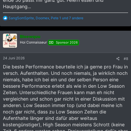
Hauptgang...
R
SangSomSprite
,
Doomex
,
Pete 1
und 7 andere
e
a
k
Bloewquu
t
i
Hoi Connaisseur
Sponsor 2026
o
n
e
24 Juni 2026
#8
n
:
Die beste Performance beurteile ich ja gerne pro Frau in
versch. Aufenthalten. Und noch niemals, ja wirklich noch
niemals, habe ich bei ein und der selben Person eine
bessere Performance erlebt als wie in den Low Season
Zeiten. Unterschiedliche Frauen kann man eh nicht
vergleichen und schon gar nicht in einer Diskussion mit
anderen. Low Season immer top (und dabei meine ich
noch gar nicht, dass zu Low Season Zeiten die
Aufenthalte länger sind dafür aber weitaus
kostengünstiger), High Season meistens Schrott (keine
Zeit, 6 andere warten schon, Preisvorstellung dafür aber