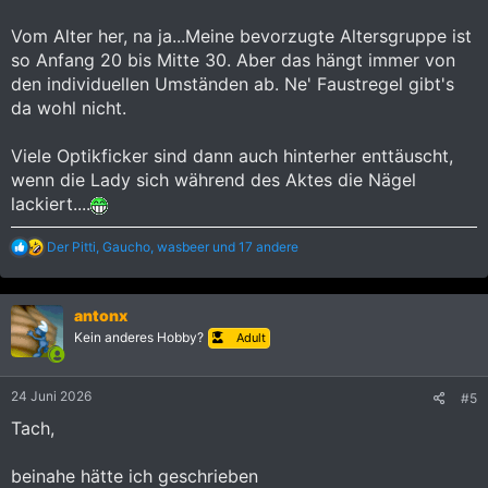
Vom Alter her, na ja...Meine bevorzugte Altersgruppe ist
so Anfang 20 bis Mitte 30. Aber das hängt immer von
den individuellen Umständen ab. Ne' Faustregel gibt's
da wohl nicht.
Viele Optikficker sind dann auch hinterher enttäuscht,
wenn die Lady sich während des Aktes die Nägel
lackiert....
R
Der Pitti
,
Gaucho
,
wasbeer
und 17 andere
e
a
k
antonx
t
i
Kein anderes Hobby?
Adult
o
n
e
24 Juni 2026
#5
n
:
Tach,
beinahe hätte ich geschrieben