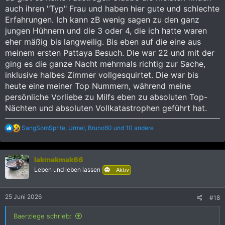
auch ihren "Typ" Frau und haben hier gute und schlechte
Erfahrungen. Ich kann zB wenig sagen zu den ganz
jungen Hühnern und die 3 oder 4, die ich hatte waren
eher mäßig bis langweilig. Bis eben auf die eine aus
meinem ersten Pattaya Besuch. Die war 22 und mit der
ging es die ganze Nacht mehrmals richtig zur Sache,
inklusive halbes Zimmer vollgesquirtet. Die war bis
heute eine meiner Top Nummern, während meine
persönliche Vorliebe zu Milfs eben zu absoluten Top-
Nächten und absoluten Vollkatastrophen geführt hat.
R
SangSomSprite
,
Urmel
,
Bruno60
und 10 andere
e
a
k
lakmakmak66
t
i
Leben und leben lassen
Aktiv
o
n
e
25 Juni 2026
#18
n
:
Baerziege schrieb: