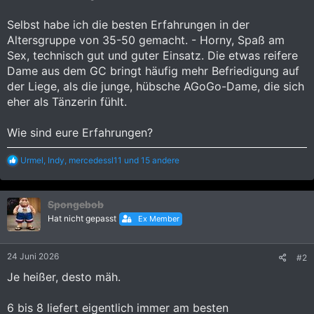
Selbst habe ich die besten Erfahrungen in der
Altersgruppe von 35-50 gemacht. - Horny, Spaß am
Sex, technisch gut und guter Einsatz. Die etwas reifere
Dame aus dem GC bringt häufig mehr Befriedigung auf
der Liege, als die junge, hübsche AGoGo-Dame, die sich
eher als Tänzerin fühlt.
Wie sind eure Erfahrungen?
R
Urmel
,
Indy
,
mercedessl11
und 15 andere
e
a
k
Spongebob
t
i
Hat nicht gepasst
Ex Member
o
n
e
24 Juni 2026
#2
n
:
Je heißer, desto mäh.
6 bis 8 liefert eigentlich immer am besten