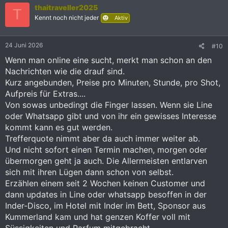
thaitraveller2025
t
T
i
Kennt noch nicht jeder
Aktiv
o
n
e
24 Juni 2026
#10
n
:
Wenn man online eine sucht, merkt man schon an den
Nachrichten wie die drauf sind.
Kurz angebunden, Preise pro Minuten, Stunde, pro Shot,
Aufpreis für Extras....
Von sowas unbedingt die Finger lassen. Wenn sie Line
oder Whatsapp gibt und von ihr ein gewisses Interesse
kommt kann es gut werden.
Trefferquote nimmt aber da auch immer weiter ab.
Und nicht sofort einen Termin machen, morgen oder
übermorgen geht ja auch. Die Allermeisten entlarven
sich mit ihren Lügen dann schon von selbst.
Erzählen einem seit 2 Wochen keinen Customer und
dann updates in Line oder whatsapp besoffen in der
Inder-Disco, im Hotel mit Inder im Bett, Sponsor aus
Kummerland kam und hat genzen Koffer voll mit
Süssigkeiten und Parfum mitgebracht.