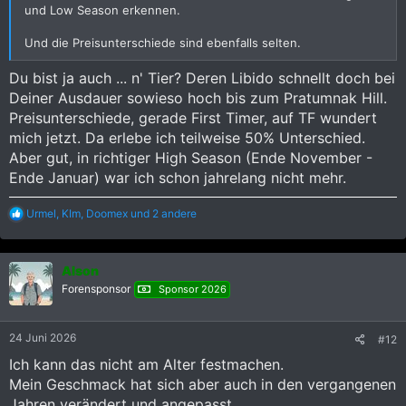
und Low Season erkennen.
Und die Preisunterschiede sind ebenfalls selten.
Du bist ja auch ... n' Tier? Deren Libido schnellt doch bei
Deiner Ausdauer sowieso hoch bis zum Pratumnak Hill.
Preisunterschiede, gerade First Timer, auf TF wundert
mich jetzt. Da erlebe ich teilweise 50% Unterschied.
Aber gut, in richtiger High Season (Ende November -
Ende Januar) war ich schon jahrelang nicht mehr.
R
Urmel
,
KIm
,
Doomex
und 2 andere
e
a
k
Alson
t
i
Forensponsor
Sponsor 2026
o
n
e
24 Juni 2026
#12
n
:
Ich kann das nicht am Alter festmachen.
Mein Geschmack hat sich aber auch in den vergangenen
Jahren verändert und angepasst.