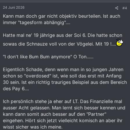
e
24 Juni 2026
#4
n
:
Kann man doch gar nicht objektiv beurteilen. Ist auch
immer "tagesform abhängig"....
Hatte mal ne' 19 jährige aus der Soi 6. Die hatte schon
sowas die Schnauze voll von der Vögelei. Mit 19 !....
"I don't like Bum Bum anymore" O Ton......
Eigentlich Schade, denn wenn man in so jungen Jahren
schon so "overdosed" ist, wie soll das erst mit Anfang
30 sein. Ist ein richtig trauriges Beispiel aus dem Bereich
des Pay 6....
Ich persönlich stehe ja eher auf LT. Das Finanzielle mal
ausser Acht gelassen. Man lernt sich besser kennen und
kann dann somit auch besser auf den "Partner"
eingehen. Hört sich jetzt vielleicht komisch an aber ihr
wisst sicher was ich meine.