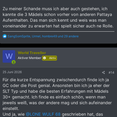
Zu meiner Schande muss ich aber auch gestehen, ich
kannte die 3 Mädels schon vorher von anderen Pattaya
Aufenthalten. Das man sich kennt und weis was man
voneinander zu erwarten hat spielt sicher auch ne Rolle.
R
SangSomSprite
,
Urmel
,
hombre49
und 29 andere
e
a
k
World Traveller
t
W
i
Aktiver Member
Aktiv
o
n
e
25 Juni 2026
#14
n
:
Für die kurze Entspannung zwischendurch finde ich ja
GC oder die Post genial. Ansonsten bin ich ja eher der
SLT Typ und habe die besten Erfahrungen mit Mädels
30+ gemacht. Ich finde es einfach schön, wenn man
jeweils weiß, was der andere mag und sich aufeinander
einstellt.
Und ja, wie
@LONE WULF 68
geschrieben hat, das