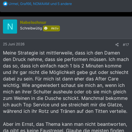
R
Urmel
,
Graf66
,
NOMAAM
und 5 andere
e
a
k
Nabelschnur
t
N
i
Schreibwütig
Aktiv
o
n
e
25 Juni 2026
#17
n
:
Meine Strategie ist mittlerweile, dass ich den Damen
den Druck nehme, dass sie performen müssen. Ich mach
das so, dass ich einfach nach 1 bis 2 Minuten komme
und ihr gar nicht die Möglichkeit gebe gut oder schlecht
dabei zu sein. Für mich ist dann eher das After Care
wichtig. Wie angewiedert schaut sie mich an, wenn ich
mich an ihrer Schulter ausheule oder ob sie mich gleich
zum Weinen in die Dusche schickt. Manchmal bekomme
ich auch Top Service und sie streichelt mir die Glatze,
während ich ihr Rotz und Tränen auf den Titten verteile.
Aber im Ernst, das Thema kann man nicht beantworten,
da gibt es keine Faustregel. Glaube die meisten finden