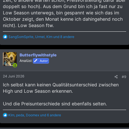
doppelt so hoch). Aus dem Grund bin ich ja fast nur zu
Low Season unterwegs, bin gespannt wie sich das im
Oktober zeigt, den Monat kenne ich dahingehend noch
nicht). Low Season ftw.
R
SangSomSprite
,
Urmel
,
KIm
und 8 andere
e
a
k
Butterflywithstyle
t
i
Analüst
Autor
o
n
e
24 Juni 2026
#9
n
:
Ich selbst kann keinen Qualitätsunterschied zwischen
High und Low Season erkennen.
Und die Preisunterschiede sind ebenfalls selten.
R
KIm
,
peda
,
Doomex
und 6 andere
e
a
k