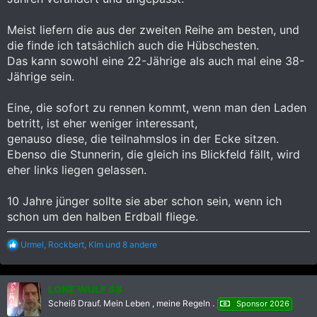
Meist liefern die aus der zweiten Reihe am besten, und
die finde ich tatsächlich auch die Hübschesten.
Das kann sowohl eine 22-Jährige als auch mal eine 38-
Jährige sein.
Eine, die sofort zu rennen kommt, wenn man den Laden
betritt, ist eher weniger interessant,
genauso diese, die teilnahmslos in der Ecke sitzen.
Ebenso die Stunnerin, die gleich ins Blickfeld fällt, wird
eher links liegen gelassen.
10 Jahre jünger sollte sie aber schon sein, wenn ich
schon um den halben Erdball fliege.
R
Urmel
,
Rockbert
,
KIm
und 8 andere
e
a
k
LONE WULF 68
t
i
Scheiß Drauf. Mein Leben , meine Regeln .
Sponsor 2026
o