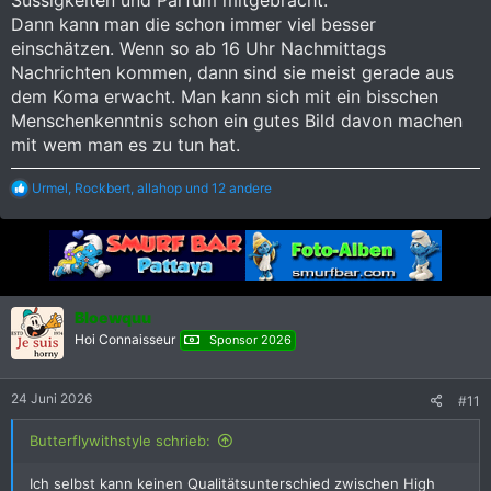
Dann kann man die schon immer viel besser
einschätzen. Wenn so ab 16 Uhr Nachmittags
Nachrichten kommen, dann sind sie meist gerade aus
dem Koma erwacht. Man kann sich mit ein bisschen
Menschenkenntnis schon ein gutes Bild davon machen
mit wem man es zu tun hat.
R
Urmel
,
Rockbert
,
allahop
und 12 andere
e
a
k
t
i
o
n
Bloewquu
e
Hoi Connaisseur
Sponsor 2026
n
:
24 Juni 2026
#11
Butterflywithstyle schrieb:
Ich selbst kann keinen Qualitätsunterschied zwischen High