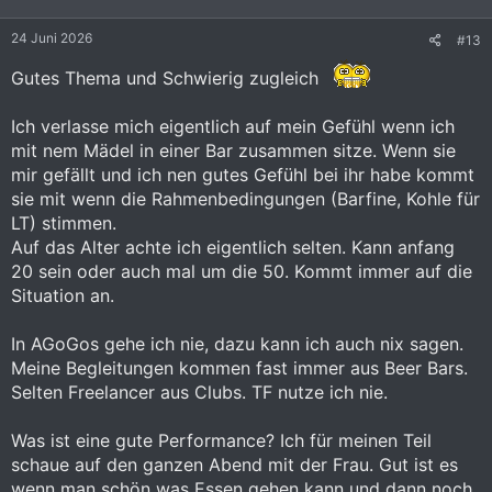
n
e
24 Juni 2026
#13
n
:
Gutes Thema und Schwierig zugleich
Ich verlasse mich eigentlich auf mein Gefühl wenn ich
mit nem Mädel in einer Bar zusammen sitze. Wenn sie
mir gefällt und ich nen gutes Gefühl bei ihr habe kommt
sie mit wenn die Rahmenbedingungen (Barfine, Kohle für
LT) stimmen.
Auf das Alter achte ich eigentlich selten. Kann anfang
20 sein oder auch mal um die 50. Kommt immer auf die
Situation an.
In AGoGos gehe ich nie, dazu kann ich auch nix sagen.
Meine Begleitungen kommen fast immer aus Beer Bars.
Selten Freelancer aus Clubs. TF nutze ich nie.
Was ist eine gute Performance? Ich für meinen Teil
schaue auf den ganzen Abend mit der Frau. Gut ist es
wenn man schön was Essen gehen kann und dann noch