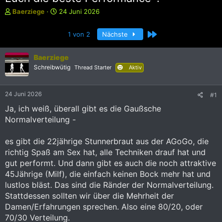
E
E
Baerziege
24 Juni 2026
r
r
s
s
Letzte
1 von 2
Nächste
t
t
e
e
l
l
Baerziege
l
l
Schreibwütig
Thread Starter
Aktiv
e
t
r
a
m
24 Juni 2026
#1
Ja, ich weiß, überall gibt es die Gaußsche
Normalverteilung -
es gibt die 22jährige Stunnerbraut aus der AGoGo, die
richtig Spaß am Sex hat, alle Techniken drauf hat und
gut performt. Und dann gibt es auch die noch attraktive
45Jährige (Milf), die einfach keinen Bock mehr hat und
lustlos bläst. Das sind die Ränder der Normalverteilung.
Stattdessen sollten wir über die Mehrheit der
Damen/Erfahrungen sprechen. Also eine 80/20, oder
70/30 Verteilung.