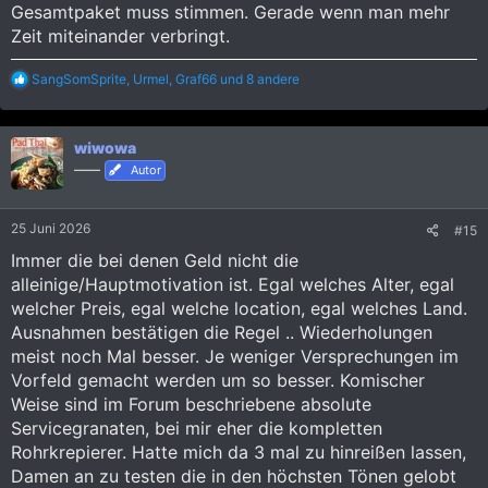
Gesamtpaket muss stimmen. Gerade wenn man mehr
Zeit miteinander verbringt.
R
SangSomSprite
,
Urmel
,
Graf66
und 8 andere
e
a
k
wiwowa
t
i
——
Autor
o
n
e
25 Juni 2026
#15
n
:
Immer die bei denen Geld nicht die
alleinige/Hauptmotivation ist. Egal welches Alter, egal
welcher Preis, egal welche location, egal welches Land.
Ausnahmen bestätigen die Regel .. Wiederholungen
meist noch Mal besser. Je weniger Versprechungen im
Vorfeld gemacht werden um so besser. Komischer
Weise sind im Forum beschriebene absolute
Servicegranaten, bei mir eher die kompletten
Rohrkrepierer. Hatte mich da 3 mal zu hinreißen lassen,
Damen an zu testen die in den höchsten Tönen gelobt