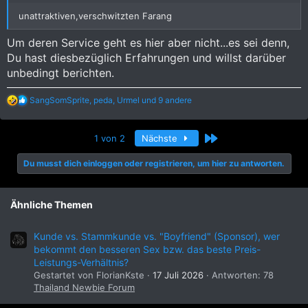
unattraktiven,verschwitzten Farang
Um deren Service geht es hier aber nicht...es sei denn,
Du hast diesbezüglich Erfahrungen und willst darüber
unbedingt berichten.
R
SangSomSprite
,
peda
,
Urmel
und 9 andere
e
a
k
Letzte
1 von 2
Nächste
t
i
Du musst dich einloggen oder registrieren, um hier zu antworten.
o
n
e
n
Ähnliche Themen
:
Kunde vs. Stammkunde vs. "Boyfriend" (Sponsor), wer
bekommt den besseren Sex bzw. das beste Preis-
Leistungs-Verhältnis?
Gestartet von FlorianKste
17 Juli 2026
Antworten: 78
Thailand Newbie Forum