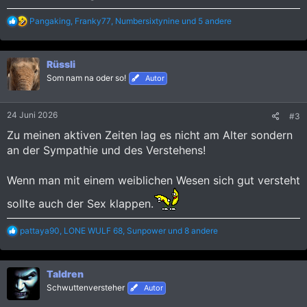
R
Pangaking
,
Franky77
,
Numbersixtynine
und 5 andere
e
a
k
Rüssli
t
i
Som nam na oder so!
Autor
o
n
e
24 Juni 2026
#3
n
:
Zu meinen aktiven Zeiten lag es nicht am Alter sondern
an der Sympathie und des Verstehens!
Wenn man mit einem weiblichen Wesen sich gut versteht
sollte auch der Sex klappen.
R
pattaya90
,
LONE WULF 68
,
Sunpower
und 8 andere
e
a
k
Taldren
t
i
Schwuttenversteher
Autor
o
n