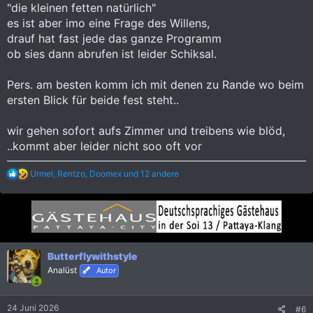
"die kleinen fetten natürlich"
es ist aber imo eine Frage des Willens,
drauf hat fast jede das ganze Programm
ob sies dann abrufen ist leider Schiksal.
Pers. am besten komm ich mit denen zu Rande wo beim
ersten Blick für beide fest steht..
wir gehen sofort aufs Zimmer und treibens wie blöd,
..kommt aber leider nicht soo oft vor
R
Urmel
,
Rentzo
,
Doomex
und 12 andere
e
a
k
t
i
o
n
Butterflywithstyle
e
Analüst
Autor
n
:
24 Juni 2026
#6