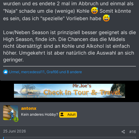
wurden und es endete 2 mal im Abbruch und einmal als
"Naja" schade um die (wenige) Kohle
Somit könnte
es sein, das ich "spezielle" Vorlieben habe
Low/Neben Season ist prinzipiell besser geeignet als die
High Season, finde ich. Die Chancen das die Mädels
nicht übersättigt sind an Kohle und Alkohol ist einfach
höher. Umgekehrt ist aber natürlich die Auswahl an sich
geringer.
R
Urmel
,
mercedessl11
,
Graf66
und 8 andere
e
a
k
t
i
o
n
antonx
e
Kein anderes Hobby?
Adult
n
:
25 Juni 2026
#16