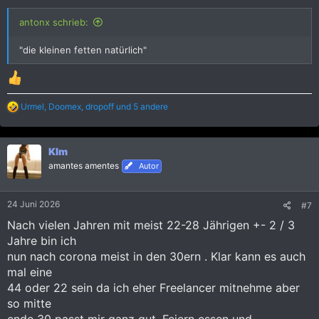
antonx schrieb:
"die kleinen fetten natürlich"
R
Urmel
,
Doomex
,
dropoff
und 5 andere
e
a
k
KIm
t
i
amantes amentes
Autor
o
n
e
24 Juni 2026
#7
n
:
Nach vielen Jahren mit meist 22-28 Jährigen +- 2 / 3
Jahre bin ich
nun nach corona meist in den 30ern . Klar kann es auch
mal eine
44 oder 22 sein da ich eher Freelancer mitnehme aber
so mitte
ende 30 passt mir ganz gut. Feiern essen und