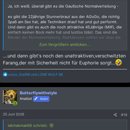
Ja, ich weiß, überall gibt es die Gaußsche Normalverteilung -
es gibt die 22jährige Stunnerbraut aus der AGoGo, die richtig
Spaß am Sex hat, alle Techniken drauf hat und gut performt.
Und dann gibt es auch die noch attraktive 45Jährige (Milf), die
einfach keinen Bock mehr hat und lustlos bläst. Das sind die
Ränder der Normalverteilung. Stattdessen sollten wir über die
Mehrheit der Damen/Erfahrungen sprechen. Also eine 80/20,
Zum Vergrößern anklicken....
oder 70/30 Verteilung.
....und dann gibt's noch den unattraktiven,verschwitzten
Selbst habe ich die besten Erfahrungen in der Altersgruppe
Farang,der mit Sicherheit nicht für Euphorie sorgt...
von 35-50 gemacht. - Horny, Spaß am Sex, technisch gut und
guter Einsatz. Die etwas reifere Dame aus dem GC bringt
häufig mehr Befriedigung auf der Liege, als die junge, hübsche
R
ursus
,
Graf66
und
LONE WULF 68
e
AGoGo-Dame, die sich eher als Tänzerin fühlt.
a
k
Wie sind eure Erfahrungen?
Butterflywithstyle
t
i
Analüst
Autor
o
n
e
25 Juni 2026
#19
n
:
lakmakmak66 schrieb: