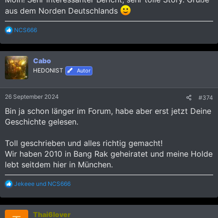
aus dem Norden Deutschlands
R
NCS666
e
a
k
Cabo
t
i
HEDONIST
Autor
o
n
e
26 September 2024
#374
n
:
Bin ja schon länger im Forum, habe aber erst jetzt Deine
Geschichte gelesen.
Toll geschrieben und alles richtig gemacht!
Wir haben 2010 in Bang Rak geheiratet und meine Holde
lebt seitdem hier in München.
R
Jekeee
und
NCS666
e
a
k
Thai6lover
t