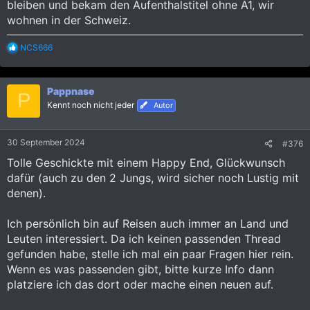
bleiben und bekam den Aufenthalstitel ohne A1, wir
wohnen in der Schweiz.
R
NCS666
e
a
k
Pappnase
t
P
i
Kennt noch nicht jeder
Autor
o
n
e
30 September 2024
#376
n
:
Tolle Geschickte mit einem Happy End, Glückwunsch
dafür (auch zu den 2 Jungs, wird sicher noch Lustig mit
denen).
Ich persönlich bin auf Reisen auch immer an Land und
Leuten interessiert. Da ich keinen passenden Thread
gefunden habe, stelle ich mal ein paar Fragen hier rein.
Wenn es was passenden gibt, bitte kurze Info dann
platziere ich das dort oder mache einen neuen auf.