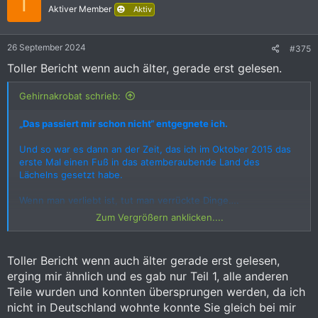
T
i
Aktiver Member
Aktiv
o
n
e
26 September 2024
#375
n
:
Toller Bericht wenn auch älter, gerade erst gelesen.
Gehirnakrobat schrieb:
„Das passiert mir schon nicht“ entgegnete ich.
Und so war es dann an der Zeit, das ich im Oktober 2015 das
erste Mal einen Fuß in das atemberaubende Land des
Lächelns gesetzt habe.
Wenn man verliebt ist, tut man verrückte Dinge….
Zum Vergrößern anklicken....
Und so nahm die ganze Geschichte ihren Lauf ;-)
Toller Bericht wenn auch älter gerade erst gelesen,
Das war Teil 1, Teil 2 folgt in Kürze wenn Interesse besteht.
erging mir ähnlich und es gab nur Teil 1, alle anderen
Teile wurden und konnten übersprungen werden, da ich
nicht in Deutschland wohnte konnte Sie gleich bei mir