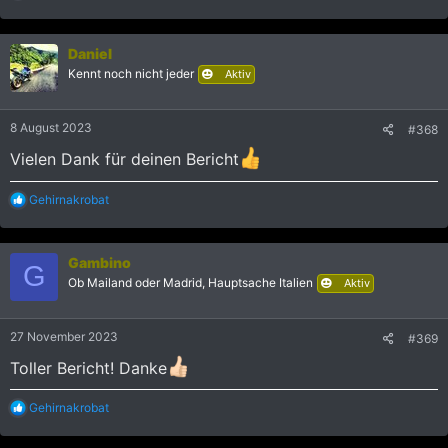
e
a
k
Daniel
t
i
Kennt noch nicht jeder
Aktiv
o
n
e
8 August 2023
#368
n
:
Vielen Dank für deinen Bericht
R
Gehirnakrobat
e
a
k
Gambino
t
G
i
Ob Mailand oder Madrid, Hauptsache Italien
Aktiv
o
n
e
27 November 2023
#369
n
:
Toller Bericht! Danke
R
Gehirnakrobat
e
a