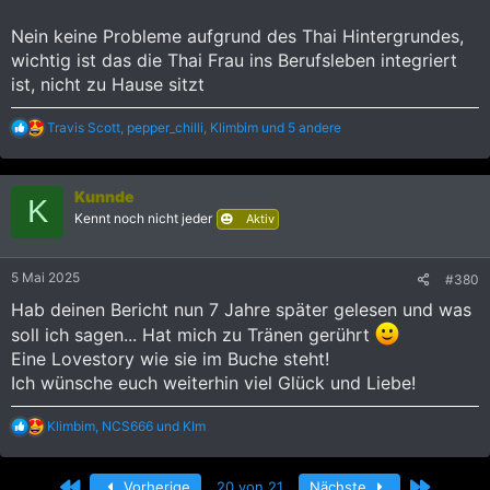
Nein keine Probleme aufgrund des Thai Hintergrundes,
wichtig ist das die Thai Frau ins Berufsleben integriert
ist, nicht zu Hause sitzt
R
Travis Scott
,
pepper_chilli
,
Klimbim
und 5 andere
e
a
k
Kunnde
t
K
i
Kennt noch nicht jeder
Aktiv
o
n
e
5 Mai 2025
#380
n
:
Hab deinen Bericht nun 7 Jahre später gelesen und was
soll ich sagen... Hat mich zu Tränen gerührt
Eine Lovestory wie sie im Buche steht!
Ich wünsche euch weiterhin viel Glück und Liebe!
R
Klimbim
,
NCS666
und
KIm
e
a
k
Erste
Letzte
Vorherige
20 von 21
Nächste