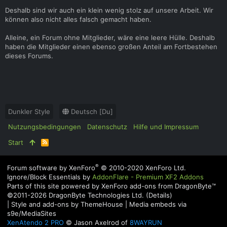
Deshalb sind wir auch ein klein wenig stolz auf unsere Arbeit. Wir
können also nicht alles falsch gemacht haben.
Alleine, ein Forum ohne Mitglieder, wäre eine leere Hülle. Deshalb
haben die Mitglieder einen ebenso großen Anteil am Fortbestehen
dieses Forums.
Dunkler Style
Deutsch [Du]
Nutzungsbedingungen
Datenschutz
Hilfe und Impressum
Start
R
S
S
®
Forum software by XenForo
© 2010-2020 XenForo Ltd.
Ignore/Block Essentials by
AddonFlare - Premium XF2 Addons
Parts of this site powered by
XenForo add-ons from DragonByte™
©2011-2026
DragonByte Technologies Ltd.
(
Details
)
|
Style and add-ons by ThemeHouse
|
Media embeds via
s9e/MediaSites
XenAtendo 2 PRO
© Jason Axelrod of
8WAYRUN