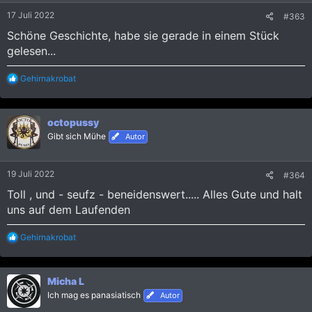
e
17 Juli 2022
#363
n
:
Schöne Geschichte, habe sie gerade in einem Stück
gelesen...
R
Gehirnakrobat
e
a
k
octopussy
t
i
Gibt sich Mühe
Autor
o
n
e
19 Juli 2022
#364
n
:
Toll , und - seufz - beneidenswert..... Alles Gute und halt
uns auf dem Laufenden
R
Gehirnakrobat
e
a
k
Micha L
t
i
Ich mag es panasiatisch
Autor
o