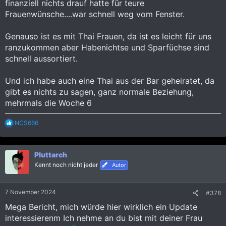
finanziell nichts drauf hatte für teure
Frauenwünsche....war schnell weg vom Fenster.
Genauso ist es mit Thai Frauen, da ist es leicht für uns
ranzukommen aber Habenichtse und Sparfüchse sind
schnell aussortiert.
Und ich habe auch eine Thai aus der Bar geheiratet, da
gibt es nichts zu sagen, ganz normale Beziehung,
mehrmals die Woche 6
R
NCS666
e
a
k
Pluttarch
t
i
Kennt noch nicht jeder
Autor
o
n
e
7 November 2024
#378
n
:
Mega Bericht, mich würde hier wirklich ein Update
interessierenm Ich nehme an du bist mit deiner Frau