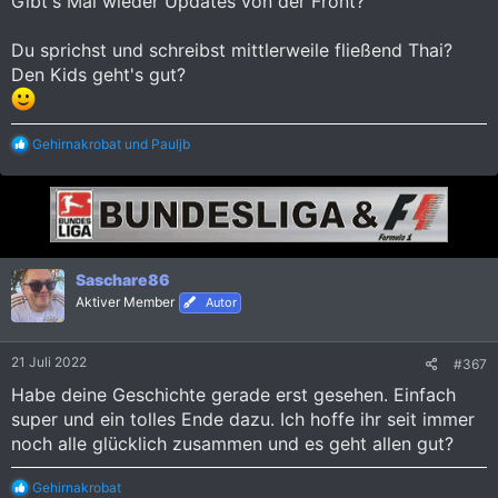
Gibt's Mal wieder Updates von der Front?
Du sprichst und schreibst mittlerweile fließend Thai?
Den Kids geht's gut?
R
Gehirnakrobat
und
Pauljb
e
a
k
t
i
o
n
Saschare86
e
Aktiver Member
n
Autor
:
21 Juli 2022
#367
Habe deine Geschichte gerade erst gesehen. Einfach
super und ein tolles Ende dazu. Ich hoffe ihr seit immer
noch alle glücklich zusammen und es geht allen gut?
R
Gehirnakrobat