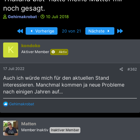
noch gesagt.
E
E
Gehirnakrobat
10 Juli 2018
r
r
s
s
Erste
Letzte
Vorherige
20 von 21
Nächste
t
t
e
e
l
l
kondoko
K
l
l
Aktiver Member
Aktiv
e
t
r
a
m
17 Juli 2022
#362
Auch ich würde mich für den aktuellen Stand
interessieren. Manchmal kommen ja neue Probleme
nach einigen Jahren auf...
R
Gehirnakrobat
e
a
k
Matten
t
i
Member Inaktiv
Inaktiver Member
o
n