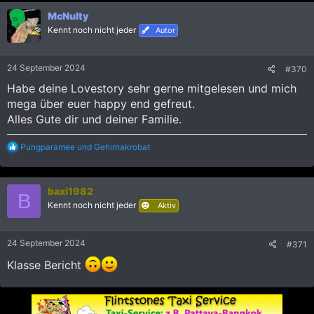
k
McNulty
t
i
Kennt noch nicht jeder
Autor
o
n
e
24 September 2024
#370
n
:
Habe deine Lovestory sehr gerne mitgelesen und mich
mega über euer happy end gefreut.
Alles Gute dir und deiner Familie.
R
Pungparamee
und
Gehirnakrobat
e
a
k
baxi1982
t
B
i
Kennt noch nicht jeder
Aktiv
o
n
e
24 September 2024
#371
n
:
Klasse Bericht