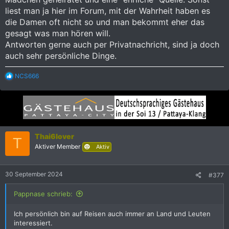
liest man ja hier im Forum, mit der Wahrheit haben es
die Damen oft nicht so und man bekommt eher das
gesagt was man hören will.
Antworten gerne auch per Privatnachricht, sind ja doch
auch sehr persönliche Dinge.
R
NCS666
e
a
k
t
i
o
n
Thai6lover
T
e
Aktiver Member
Aktiv
n
:
30 September 2024
#377
Pappnase schrieb:
Ich persönlich bin auf Reisen auch immer an Land und Leuten
interessiert.