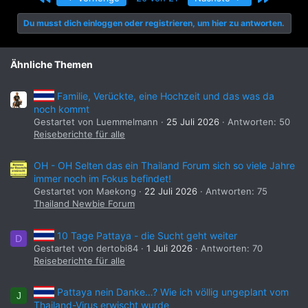
t
i
Du musst dich einloggen oder registrieren, um hier zu antworten.
o
n
e
n
Ähnliche Themen
:
Familie, Verückte, eine Hochzeit und das was da
noch kommt
Gestartet von Luemmelmann
25 Juli 2026
Antworten: 50
Reiseberichte für alle
OH - OH Selten das ein Thailand Forum sich so viele Jahre
immer noch im Fokus befindet!
Gestartet von Maekong
22 Juli 2026
Antworten: 75
Thailand Newbie Forum
10 Tage Pattaya - die Sucht geht weiter
D
Gestartet von dertobi84
1 Juli 2026
Antworten: 70
Reiseberichte für alle
Pattaya nein Danke…? Wie ich völlig ungeplant vom
J
Thailand-Virus erwischt wurde