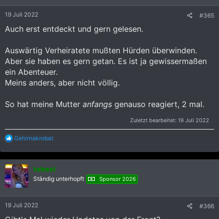
n
e
19 Juli 2022
#365
n
:
Auch erst entdeckt und gern gelesen.
Auswärtig Verheiratete mußten Hürden überwinden.
Aber sie haben es gern getan. Es ist ja gewissermaßen
ein Abenteuer.
Meins anders, aber nicht völlig.
So hat meine Mutter
anfangs
genauso reagiert, 2 mal.
Zuletzt bearbeitet:
19 Juli 2022
R
Gehirnakrobat
e
a
k
tobsel
t
i
Ständig unterhopft
Sponsor 2026
o
n
e
19 Juli 2022
#366
n
: