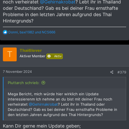
noch verheiratet
@Gehirnakrobat
? Lebt ihr in Thailand
oder Deutschland? Gab es bei deiner Frau ernsthafte
Probleme in den letzten Jahren aufgrund des Thai
Hintergrunds?
R
Donni
,
baxi1982
und
NCS666
e
a
k
Thai6lover
t
T
i
Aktiver Member
Aktiv
o
n
e
7 November 2024
#379
n
:
Pluttarch schrieb:
Mega Bericht, mich würde hier wirklich ein Update
interessierenm Ich nehme an du bist mit deiner Frau noch
verheiratet
@Gehirnakrobat
? Lebt ihr in Thailand oder
Deutschland? Gab es bei deiner Frau ernsthafte Probleme in
den letzten Jahren aufgrund des Thai Hintergrunds?
Kann Dir gerne mein Update geben;