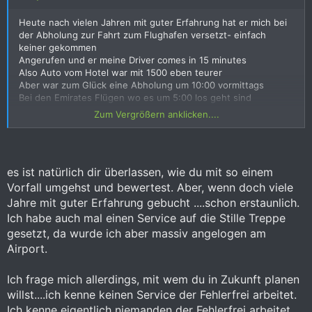
Heute nach vielen Jahren mit guter Erfahrung hat er mich bei
der Abholung zur Fahrt zum Flughafen versetzt- einfach
keiner gekommen
Angerufen und er meine Driver comes in 15 minutes
Also Auto vom Hotel war mit 1500 eben teurer
Aber war zum Glück eine Abholung um 10:00 vormittags
Bei den Emirates Flügen wo es um 5:00 los geht sind
Alternativen sicher schwierig
Zum Vergrößern anklicken....
Für mich war’s das bei ihm
es ist natürlich dir überlassen, wie du mit so einem
Vorfall umgehst und bewertest. Aber, wenn doch viele
Jahre mit guter Erfahrung gebucht ....schon erstaunlich.
Ich habe auch mal einen Service auf die Stille Treppe
gesetzt, da wurde ich aber massiv angelogen am
Airport.
Ich frage mich allerdings, mit wem du in Zukunft planen
willst....ich kenne keinen Service der Fehlerfrei arbeitet.
Ich kenne eigentlich niemanden der Fehlerfrei arbeitet.