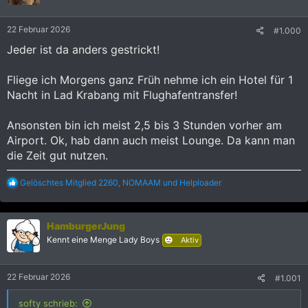
o
n
e
22 Februar 2026
#1.000
n
:
Jeder ist da anders gestrickt!
Fliege ich Morgens ganz Früh nehme ich ein Hotel für 1
Nacht in Lad Krabang mit Flughafentransfer!
Ansonsten bin ich meist 2,5 bis 3 Stunden vorher am
Airport. Ok, hab dann auch meist Lounge. Da kann man
die Zeit gut nutzen.
R
Gelöschtes Mitglied 2260
,
NOMAAM
und
Helploader
e
a
k
HamburgerJung
t
i
Kennt eine Menge Lady Boys
Aktiv
o
n
e
22 Februar 2026
#1.001
n
:
softy schrieb: