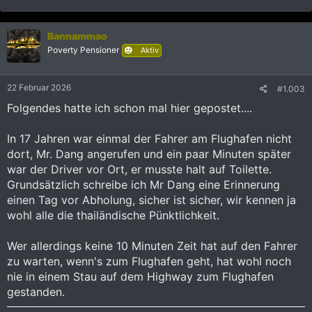
e
a
k
Bannammao
t
i
Poverty Pensioner
Aktiv
o
n
e
22 Februar 2026
#1.003
n
:
Folgendes hatte ich schon mal hier gepostet....
In 17 Jahren war einmal der Fahrer am Flughafen nicht
dort, Mr. Dang angerufen und ein paar Minuten später
war der Driver vor Ort, er musste halt auf Toilette.
Grundsätzlich schreibe ich Mr Dang eine Erinnerung
einen Tag vor Abholung, sicher ist sicher, wir kennen ja
wohl alle die thailändische Pünktlichkeit.
Wer allerdings keine 10 Minuten Zeit hat auf den Fahrer
zu warten, wenn's zum Flughafen geht, hat wohl noch
nie in einem Stau auf dem Highway zum Flughafen
gestanden.