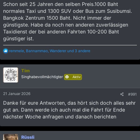
Schon seit 25 Jahren den selben Preis.1000 Baht
normales Taxi und 1300 SUV oder Bus zum Susibumsi.
Bangkok Zentrum 1500 Baht. Nicht immer der
günstigste. Habe da noch nen anderen zuverlässigen
Taxidienst der bei anderen Fahrten 100-200 Baht
günstiger ist.
R
remmele
,
Bannammao
,
Wanderer
und 3 andere
e
a
k
Tim
t
i
Singhabevollmächtigter
Aktiv
o
n
e
21 Januar 2026
#991
n
:
Danke für eure Antworten, das hört sich doch alles sehr
gut an. Dann werde ich auch mal die Fahrt für Ende
nächster Woche anfragen und danach berichten
Rüssli