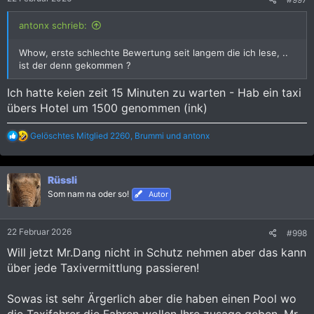
antonx schrieb:
Whow, erste schlechte Bewertung seit langem die ich lese, ..
ist der denn gekommen ?
Ich hatte keien zeit 15 Minuten zu warten - Hab ein taxi
übers Hotel um 1500 genommen (ink)
R
Gelöschtes Mitglied 2260
,
Brummi
und
antonx
e
a
k
Rüssli
t
i
Som nam na oder so!
Autor
o
n
e
22 Februar 2026
#998
n
:
Will jetzt Mr.Dang nicht in Schutz nehmen aber das kann
über jede Taxivermittlung passieren!
Sowas ist sehr Ärgerlich aber die haben einen Pool wo