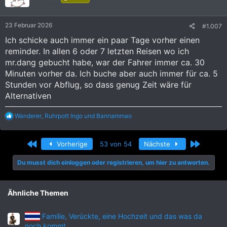
23 Februar 2026
#1.007
Ich schicke auch immer ein paar Tage vorher einen
reminder. In allen 6 oder 7 letzten Reisen wo ich
mr.dang gebucht habe, war der Fahrer immer ca. 30
Minuten vorher da. Ich buche aber auch immer für ca. 5
Stunden vor Abflug, so dass genug Zeit wäre für
Alternativen
R
Wanderer
,
Ruhrpott Ingo
und
Bannammao
e
a
k
Erste
Letzte
Vorherige
53 von 54
Nächste
t
i
Du musst dich einloggen oder registrieren, um hier zu antworten.
o
n
e
n
Ähnliche Themen
:
Familie, Verückte, eine Hochzeit und das was da
noch kommt