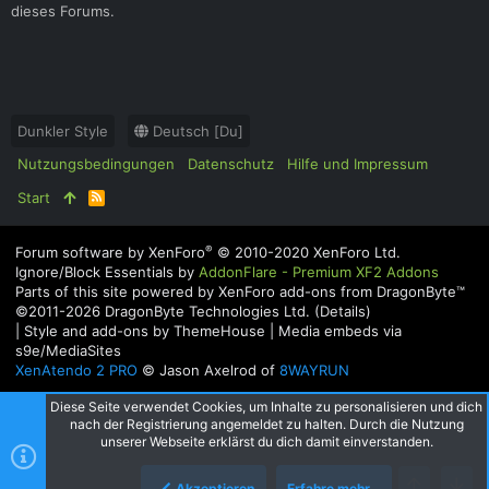
dieses Forums.
Dunkler Style
Deutsch [Du]
Nutzungsbedingungen
Datenschutz
Hilfe und Impressum
Start
R
S
S
®
Forum software by XenForo
© 2010-2020 XenForo Ltd.
Ignore/Block Essentials by
AddonFlare - Premium XF2 Addons
Parts of this site powered by
XenForo add-ons from DragonByte™
©2011-2026
DragonByte Technologies Ltd.
(
Details
)
|
Style and add-ons by ThemeHouse
|
Media embeds via
s9e/MediaSites
XenAtendo 2 PRO
© Jason Axelrod of
8WAYRUN
Diese Seite verwendet Cookies, um Inhalte zu personalisieren und dich
nach der Registrierung angemeldet zu halten. Durch die Nutzung
unserer Webseite erklärst du dich damit einverstanden.
Akzeptieren
Erfahre mehr…