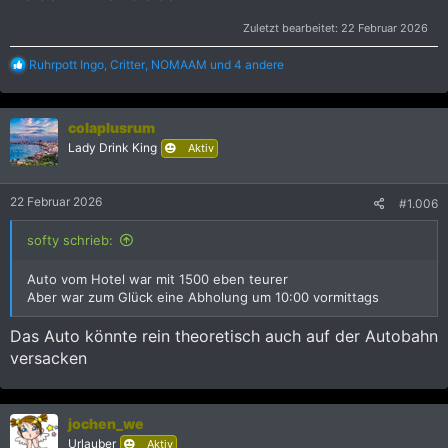
Zuletzt bearbeitet:
22 Februar 2026
R
Ruhrpott Ingo
,
Critter
,
NOMAAM
und 4 andere
e
a
k
colaplusrum
t
i
Lady Drink King
Aktiv
o
n
e
22 Februar 2026
#1.006
n
:
softy schrieb:
Auto vom Hotel war mit 1500 eben teurer
Aber war zum Glück eine Abholung um 10:00 vormittags
Das Auto könnte rein theoretisch auch auf der Autobahn
versacken
jochen_we
Urlauber
Aktiv