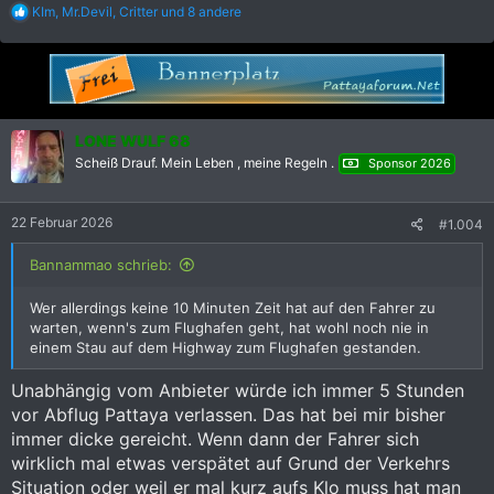
R
KIm
,
Mr.Devil
,
Critter
und 8 andere
e
a
k
t
i
o
n
LONE WULF 68
e
Scheiß Drauf. Mein Leben , meine Regeln .
Sponsor 2026
n
:
22 Februar 2026
#1.004
Bannammao schrieb:
Wer allerdings keine 10 Minuten Zeit hat auf den Fahrer zu
warten, wenn's zum Flughafen geht, hat wohl noch nie in
einem Stau auf dem Highway zum Flughafen gestanden.
Unabhängig vom Anbieter würde ich immer 5 Stunden
vor Abflug Pattaya verlassen. Das hat bei mir bisher
immer dicke gereicht. Wenn dann der Fahrer sich
wirklich mal etwas verspätet auf Grund der Verkehrs
Situation oder weil er mal kurz aufs Klo muss hat man