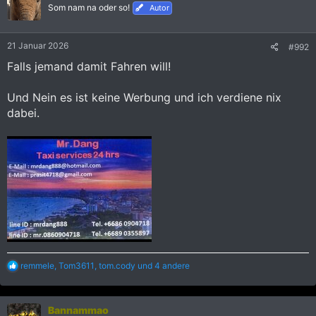
Som nam na oder so!
Autor
21 Januar 2026
#992
Falls jemand damit Fahren will!
Und Nein es ist keine Werbung und ich verdiene nix
dabei.
R
remmele
,
Tom3611
,
tom.cody
und 4 andere
e
a
k
Bannammao
t