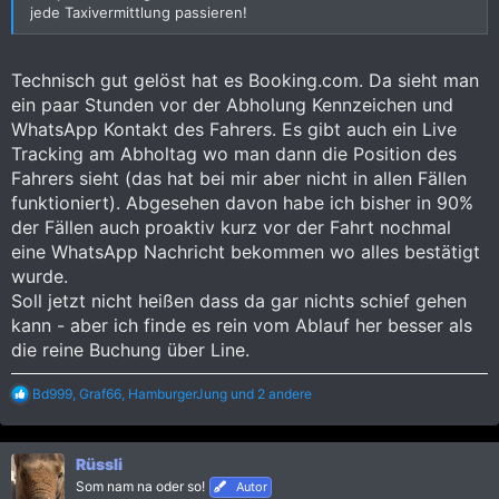
jede Taxivermittlung passieren!
Technisch gut gelöst hat es Booking.com. Da sieht man
ein paar Stunden vor der Abholung Kennzeichen und
WhatsApp Kontakt des Fahrers. Es gibt auch ein Live
Tracking am Abholtag wo man dann die Position des
Fahrers sieht (das hat bei mir aber nicht in allen Fällen
funktioniert). Abgesehen davon habe ich bisher in 90%
der Fällen auch proaktiv kurz vor der Fahrt nochmal
eine WhatsApp Nachricht bekommen wo alles bestätigt
wurde.
Soll jetzt nicht heißen dass da gar nichts schief gehen
kann - aber ich finde es rein vom Ablauf her besser als
die reine Buchung über Line.
R
Bd999
,
Graf66
,
HamburgerJung
und 2 andere
e
a
k
Rüssli
t
i
Som nam na oder so!
Autor