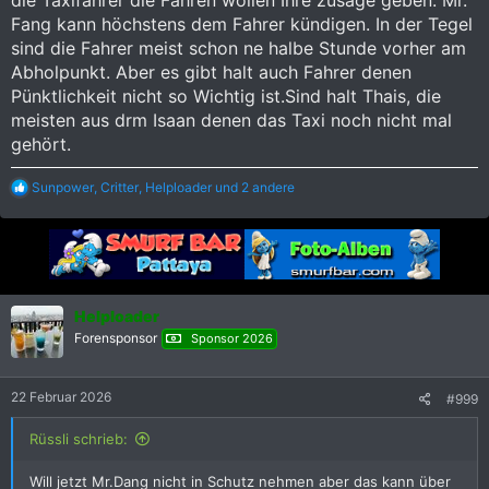
die Taxifahrer die Fahren wollen Ihre zusage geben. Mr.
Fang kann höchstens dem Fahrer kündigen. In der Tegel
sind die Fahrer meist schon ne halbe Stunde vorher am
Abholpunkt. Aber es gibt halt auch Fahrer denen
Pünktlichkeit nicht so Wichtig ist.Sind halt Thais, die
meisten aus drm Isaan denen das Taxi noch nicht mal
gehört.
R
Sunpower
,
Critter
,
Helploader
und 2 andere
e
a
k
t
i
o
n
Helploader
e
Forensponsor
Sponsor 2026
n
:
22 Februar 2026
#999
Rüssli schrieb:
Will jetzt Mr.Dang nicht in Schutz nehmen aber das kann über