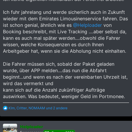
Ich fuhr jahrelang und werde sicherlich auch in Zukunft
wieder mit dem Emirates Limousinenservice fahren. Das
ist schon genial, ähnlich wie es
@Helploader
von
Booking beschreibt, mit Live Tracking ....aber selbst da,
kann es auch mal später werden....obwohl die Fahrer
wissen, welche Konsequenzen es durch Ihnen
Arbeitgeber hat, wenn sie die Abholung nicht einhalten.
Die Fahrer müssen sich, sobald der Paket geladen
wurde, über APP melden....das nun die Abfahrt
beginnt...und wenn es nach der vereinbarten Uhrzeit ist,
wird das vermerkt und
kann sich auf die Anzahl zukünftiger Aufträge
auswirken. Was bedeutet, weniger Geld im Portmonee.
R
KIm
,
Critter
,
NOMAAM
und 2 andere
e
a
k
Helploader
t
i