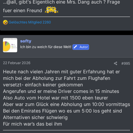
...@all, gibt's Eigentlich eine Mrs. Dang auch ? Frage
fuer einen Freund
R
Gelöschtes Mitglied 2260
e
a
k
softy
t
i
Ich bin zu weich für diese Welt!
Autor
o
n
e
22 Februar 2026
#995
n
:
Heute nach vielen Jahren mit guter Erfahrung hat er
mich bei der Abholung zur Fahrt zum Flughafen
versetzt- einfach keiner gekommen
Angerufen und er meine Driver comes in 15 minutes
Also Auto vom Hotel war mit 1500 eben teurer
Aber war zum Glück eine Abholung um 10:00 vormittags
Bei den Emirates Flügen wo es um 5:00 los geht sind
Alternativen sicher schwierig
Für mich war’s das bei ihm