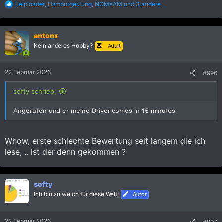
R
Helploader
,
HamburgerJung
,
NOMAAM
und 3 andere
e
a
k
antonx
t
i
Kein anderes Hobby?
Adult
o
n
e
22 Februar 2026
#996
n
:
softy schrieb:
Angerufen und er meine Driver comes in 15 minutes
Whow, erste schlechte Bewertung seit langem die ich
lese, .. ist der denn gekommen ?
softy
Ich bin zu weich für diese Welt!
Autor
22 Februar 2026
#997