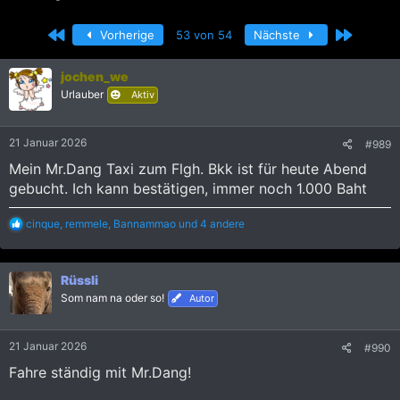
r
r
s
s
Erste
Letzte
Vorherige
53 von 54
Nächste
t
t
e
e
l
l
jochen_we
l
l
Urlauber
Aktiv
e
t
r
a
m
21 Januar 2026
#989
Mein Mr.Dang Taxi zum Flgh. Bkk ist für heute Abend
gebucht. Ich kann bestätigen, immer noch 1.000 Baht
R
cinque
,
remmele
,
Bannammao
und 4 andere
e
a
k
Rüssli
t
i
Som nam na oder so!
Autor
o
n
e
21 Januar 2026
#990
n
:
Fahre ständig mit Mr.Dang!