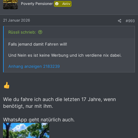
i
Poverty Pensioner
Aktiv
o
n
e
21 Januar 2026
#993
n
:
Rüssli schrieb:
Falls jemand damit Fahren will!
Und Nein es ist keine Werbung und ich verdiene nix dabei.
Anhang anzeigen 2183239
Wie du fahre ich auch die letzten 17 Jahre, wenn
benötigt, nur mit ihm.
WhatsApp geht natürlich auch.