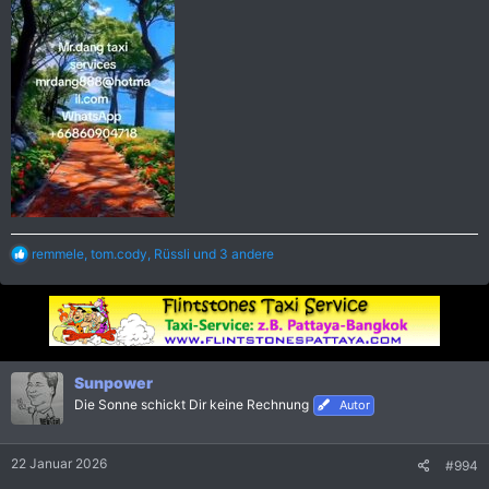
R
remmele
,
tom.cody
,
Rüssli
und 3 andere
e
a
k
t
i
o
n
Sunpower
e
Die Sonne schickt Dir keine Rechnung
Autor
n
:
22 Januar 2026
#994