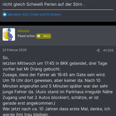
nicht gleich Schweiß Perlen auf der Stirn .
R
Wanderer
,
KIm
,
Critter
und 10 andere
e
a
k
Alouis
t
i
Passt schon
Aktiv
o
n
e
22 Februar 2026
#1.005
n
:
So,
letzten Mittwoch um 17:45 in BKK gelandet, drei Tage
vorher bei Mr Drang gebucht.
Zusage, dass der Fahrer ab 18:45 am Gate sein wird.
Um 19 Uhr dort gewesen, aber keiner da. Nach 10
Minuten angerufen und 5 Minuten später war der sehr
junge Fahrer da. (Auto stand im Parkhaus irregulär Nähe
Zugang und hat 2 Autos blockiert, schätze, er ist
gerade erst angekommen.)
War jetzt nach ca. 10 Jahren dass erste Mal, denke, ich
werde ihm treu bleiben.