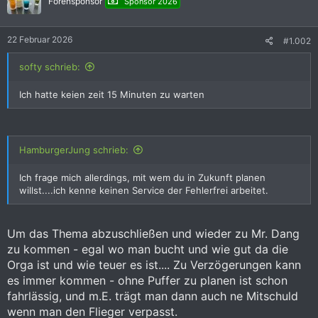
Forensponsor
Sponsor 2026
o
n
e
22 Februar 2026
#1.002
n
:
softy schrieb:
Ich hatte keien zeit 15 Minuten zu warten
HamburgerJung schrieb:
Ich frage mich allerdings, mit wem du in Zukunft planen
willst....ich kenne keinen Service der Fehlerfrei arbeitet.
Um das Thema abzuschließen und wieder zu Mr. Dang
zu kommen - egal wo man bucht und wie gut da die
Orga ist und wie teuer es ist.... Zu Verzögerungen kann
es immer kommen - ohne Puffer zu planen ist schon
fahrlässig, und m.E. trägt man dann auch ne Mitschuld
wenn man den Flieger verpasst.