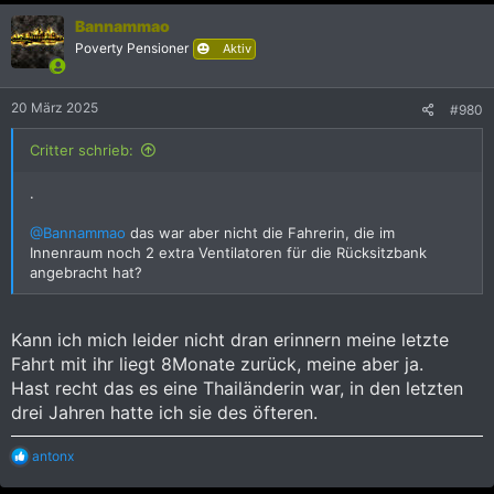
o
n
Bannammao
e
Poverty Pensioner
Aktiv
n
:
20 März 2025
#980
Critter schrieb:
.
@Bannammao
das war aber nicht die Fahrerin, die im
Innenraum noch 2 extra Ventilatoren für die Rücksitzbank
angebracht hat?
Kann ich mich leider nicht dran erinnern meine letzte
Fahrt mit ihr liegt 8Monate zurück, meine aber ja.
Hast recht das es eine Thailänderin war, in den letzten
drei Jahren hatte ich sie des öfteren.
R
antonx
e
a