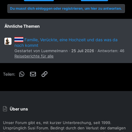
i
Du musst dich einloggen oder registrieren, um hier zu antworten.
o
n
e
n
Ähnliche Themen
:
Familie, Verückte, eine Hochzeit und das was da
noch kommt
Gestartet von Luemmelmann
25 Juli 2026
Antworten: 46
Reiseberichte für alle
WhatsApp
E-Mail
Link
Teilen:
Über uns
Unser Forum gibt es, mit kurzer Unterbrechung, seit 1999.
Ursprünglich Susi Forum. Bedingt durch den Verlust der damaligen