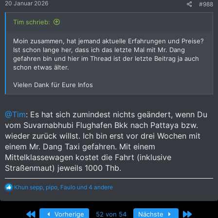
20 Januar 2026
#988
n
:
Tim schrieb:
Moin zusammen, hat jemand aktuelle Erfahrungen und Preise?
Ist schon lange her, dass ich das letzte Mal mit Mr. Dang
gefahren bin und hier im Thread ist der letzte Beitrag ja auch
schon etwas älter.
Vielen Dank für Eure Infos
@Tim
: Es hat sich zumindest nichts geändert, wenn Du
vom Suvarnabhubi Flughafen Bkk nach Pattaya bzw.
wieder zurück willst. Ich bin erst vor drei Wochen mit
einem Mr. Dang Taxi gefahren. Mit einem
Mittelklassewagen kostet die Fahrt (inklusive
Straßenmaut) jeweils 1000 Thb.
R
Khun sepp
,
pipo
,
Faulo
und 4 andere
e
a
k
Erste
Letzte
Vorherige
52 von 54
Nächste
t