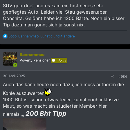
SUV geordnet und es kam ein fast neues sehr
gepflegtes Auto. Leider viel Stau gewesen,aber
Conchita. Gelöhnt habe ich 1200 Bärte. Noch ein bisserl
Tip dazu man gönnt sich ja sonst nix.
R
Loco
,
Bannammao
,
Lunatic
und 4 andere
e
a
k
Bannammao
t
i
Poverty Pensioner
Aktiv
o
n
e
30 April 2025
#984
n
:
Auch das kann heute noch dazu, ich muss aufhören die
Kohle auszuwerten
1000 Bht ist schon etwas teuer, zumal noch inklusive
Maut, so was macht ein studierter Member hier
200 Bht Tipp
niemals,,,,