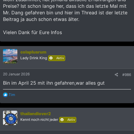
Preise? Ist schon lange her, dass ich das letzte Mal mit
Mr. Dang gefahren bin und hier im Thread ist der letzte
Beitrag ja auch schon etwas älter.
Vielen Dank für Eure Infos
colaplusrum
Lady Drink King
Aktiv
20 Januar 2026
#986
Bin im April 25 mit ihn gefahren,war alles gut
R
Tim
e
a
k
thailandlover2
t
i
Kennt noch nicht jeder
Aktiv
o
n
e