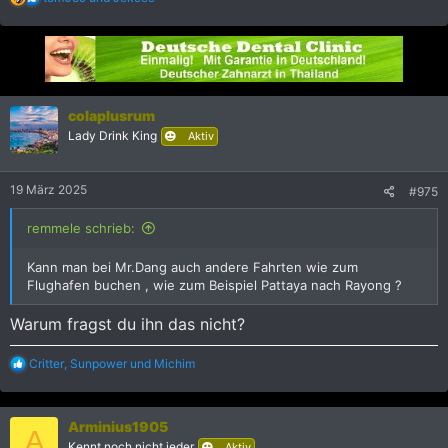
e
a
k
t
i
o
n
colaplusrum
e
Lady Drink King
Aktiv
n
:
19 März 2025
#975
remmele schrieb:
Kann man bei Mr.Dang auch andere Fahrten wie zum
Flughafen buchen , wie zum Beispiel Pattaya nach Rayong ?
Warum fragst du ihn das nicht?
R
Critter
,
Sunpower
und
Michim
e
a
k
Arminius1905
t
A
i
Kennt noch nicht jeder
Aktiv