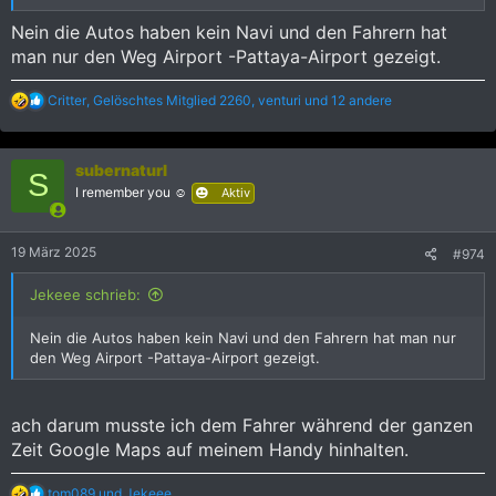
Nein die Autos haben kein Navi und den Fahrern hat
man nur den Weg Airport -Pattaya-Airport gezeigt.
R
Critter
,
Gelöschtes Mitglied 2260
,
venturi
und 12 andere
e
a
k
subernaturl
t
S
i
I remember you ☺️
Aktiv
o
n
e
19 März 2025
#974
n
:
Jekeee schrieb:
Nein die Autos haben kein Navi und den Fahrern hat man nur
den Weg Airport -Pattaya-Airport gezeigt.
ach darum musste ich dem Fahrer während der ganzen
Zeit Google Maps auf meinem Handy hinhalten.
R
tom089
und
Jekeee