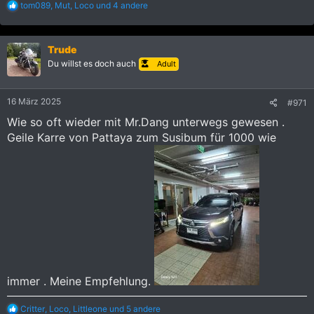
R
tom089
,
Mut
,
Loco
und 4 andere
e
a
k
Trude
t
i
Du willst es doch auch
Adult
o
n
e
16 März 2025
#971
n
:
Wie so oft wieder mit Mr.Dang unterwegs gewesen .
Geile Karre von Pattaya zum Susibum für 1000 wie
immer . Meine Empfehlung.
R
Critter
,
Loco
,
Littleone
und 5 andere