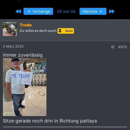
r
r
s
s
Erste
Letzte
Vorherige
52 von 54
Nächste
t
t
e
e
l
l
Trude
l
l
Du willst es doch auch
Adult
e
t
r
a
m
2 März 2025
#970
Immer zuverlässig
Sitze gerade noch drin in Richtung pattaya