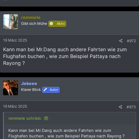
e
a
k
remmele
t
i
Gibt sich Mühe
Aktiv
o
n
e
19 März 2025
#972
n
:
Kann man bei Mr.Dang auch andere Fahrten wie zum
Flughafen buchen , wie zum Beispiel Pattaya nach
Rayong ?
Jekeee
Klarer Blick
Autor
19 März 2025
#973
remmele schrieb:
Kann man bei Mr.Dang auch andere Fahrten wie zum
Flughafen buchen , wie zum Beispiel Pattaya nach Rayong ?