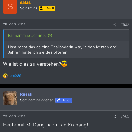
salas
t
S
i
So nam na
Adult
o
n
e
20 März 2025
#982
n
:
Bannammao schrieb:
Hast recht das es eine Thailänderin war, in den letzten drei
Jahren hatte ich sie des öfteren.
Wie ist dies zu verstehen?
R
tom089
e
a
k
Rüssli
t
i
Som nam na oder so!
Autor
o
n
e
23 März 2025
#983
n
:
Heute mit Mr.Dang nach Lad Krabang!