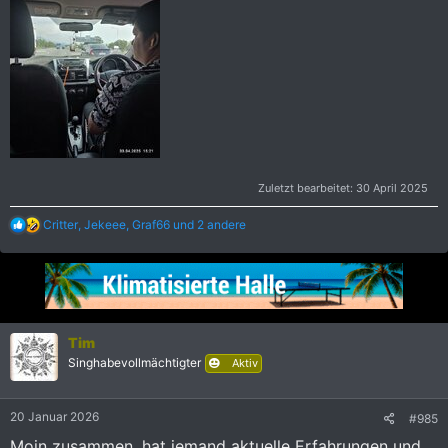
Zuletzt bearbeitet:
30 April 2025
R
Critter
,
Jekeee
,
Graf66
und 2 andere
e
a
k
t
i
o
n
Tim
e
Singhabevollmächtigter
Aktiv
n
:
20 Januar 2026
#985
Moin zusammen, hat jemand aktuelle Erfahrungen und