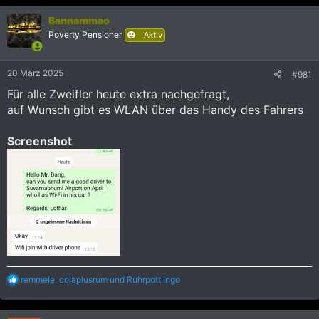
k
Bannammao
t
i
Poverty Pensioner
Aktiv
o
n
e
20 März 2025
#981
n
:
Für alle Zweifler heute extra nachgefragt,
auf Wunsch gibt es WLAN über das Handy des Fahrers
Screenshot
R
remmele
,
colaplusrum
und
Ruhrpott Ingo
e
a
k