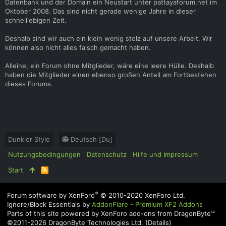
Datenbank und der Domain ein Neustart unter pattayaforum.net im
Oktober 2008. Das sind nicht gerade wenige Jahre in dieser
schnelllebigen Zeit.
Deshalb sind wir auch ein klein wenig stolz auf unsere Arbeit. Wir
können also nicht alles falsch gemacht haben.
Alleine, ein Forum ohne Mitglieder, wäre eine leere Hülle. Deshalb
haben die Mitglieder einen ebenso großen Anteil am Fortbestehen
dieses Forums.
Dunkler Style
Deutsch [Du]
Nutzungsbedingungen
Datenschutz
Hilfe und Impressum
Start
R
S
S
®
Forum software by XenForo
© 2010-2020 XenForo Ltd.
Ignore/Block Essentials by
AddonFlare - Premium XF2 Addons
Parts of this site powered by
XenForo add-ons from DragonByte™
©2011-2026
DragonByte Technologies Ltd.
(
Details
)