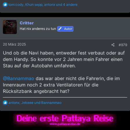
R
tom.cody
,
Khun sepp
,
antonx
und 4 andere
e
a
k
Critter
t
i
Hat nix anderes zu tun
Autor
o
n
e
20 März 2025
#979
n
:
Und ob die Navi haben, entweder fest verbaut oder auf
dem Handy. So konnte vor 2 Jahren mein Fahrer einen
Stau auf der Autobahn umfahren.
@Bannammao
das war aber nicht die Fahrerin, die im
Innenraum noch 2 extra Ventilatoren für die
Rücksitzbank angebracht hat?
R
antonx
,
Jekeee
und
Bannammao
e
a
k
t
i