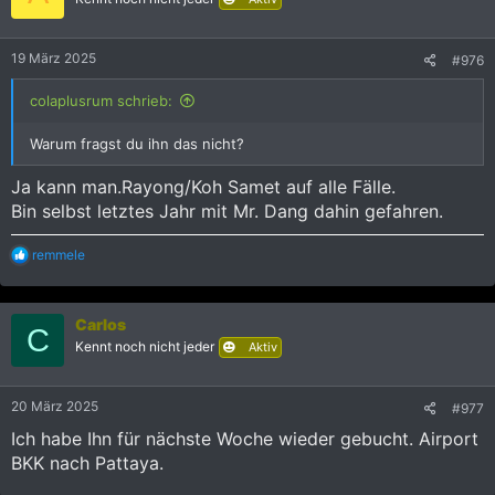
o
n
e
19 März 2025
#976
n
:
colaplusrum schrieb:
Warum fragst du ihn das nicht?
Ja kann man.Rayong/Koh Samet auf alle Fälle.
Bin selbst letztes Jahr mit Mr. Dang dahin gefahren.
R
remmele
e
a
k
Carlos
t
C
i
Kennt noch nicht jeder
Aktiv
o
n
e
20 März 2025
#977
n
:
Ich habe Ihn für nächste Woche wieder gebucht. Airport
BKK nach Pattaya.