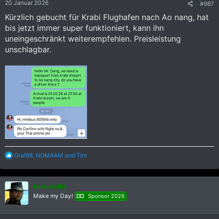
20 Januar 2026
#987
n
:
Kürzlich gebucht für Krabi Flughafen nach Ao nang, hat
bis jetzt immer super funktioniert, kann ihn
uneingeschränkt weiterempfehlen. Preisleistung
unschlagbar.
R
Graf66
,
NOMAAM
und
Tim
e
a
k
tom.cody
t
i
Make my Day!
Sponsor 2026
o
n
e